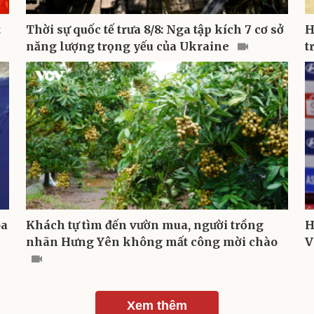
t
Thời sự quốc tế trưa 8/8: Nga tập kích 7 cơ sở
H
năng lượng trọng yếu của Ukraine
t
óa
Khách tự tìm đến vườn mua, người trồng
H
nhãn Hưng Yên không mất công mời chào
V
Xem thêm