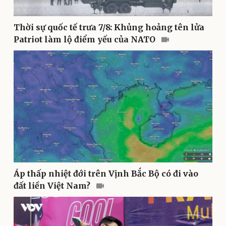
Thời sự quốc tế trưa 7/8: Khủng hoảng tên lửa
Thể thao
Ô tô - Xe máy
Patriot làm lộ điểm yếu của NATO
Bóng đá
Ô tô
Lịch thi đấu bóng đá
Xe máy
Thế giới thể thao
Tư vấn
eSports
Hậu trường
Áp thấp nhiệt đới trên Vịnh Bắc Bộ có đi vào
đất liền Việt Nam?