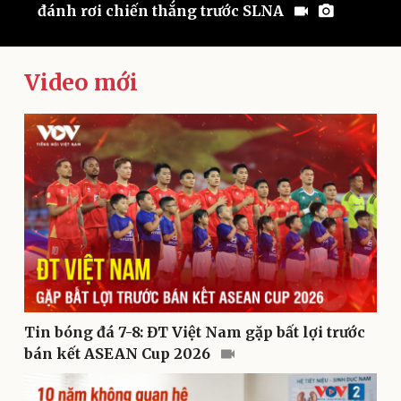
đánh rơi chiến thắng trước SLNA
U
Video mới
Kinh tế
Thị trường
Bất động sản
Giá vàng
Khởi nghiệp
Tiêu dùng
Tỷ giá
Chứng khoán
Giá cà phê
Tin bóng đá 7-8: ĐT Việt Nam gặp bất lợi trước
bán kết ASEAN Cup 2026