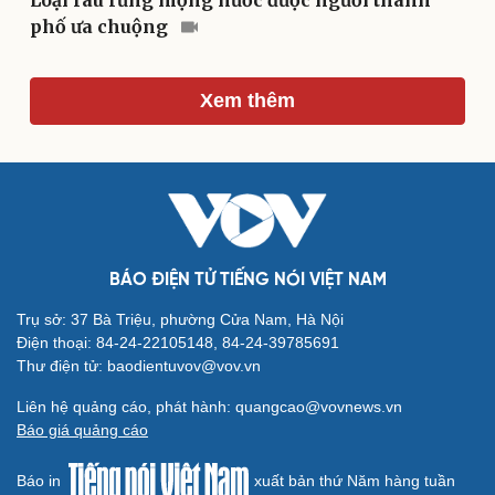
Loại rau rừng mọng nước được người thành
Kể chuyện cho bé
phố ưa chuộng
Hạt giống tâm hồn
Xem thêm
BÁO ĐIỆN TỬ TIẾNG NÓI VIỆT NAM
Trụ sở: 37 Bà Triệu, phường Cửa Nam, Hà Nội
Điện thoại: 84-24-22105148, 84-24-39785691
Thư điện tử: baodientuvov@vov.vn
Cải chính
Liên hệ quảng cáo, phát hành: quangcao@vovnews.vn
Báo giá quảng cáo
Báo in
xuất bản thứ Năm hàng tuần