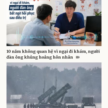
Pháp luật
Quân sự - Quốc phòng
Vụ án
Vũ khí
Tin nóng
Việt Nam
Tư vấn luật
Phân tích
10 năm không quan hệ vì ngại đi khám, người
đàn ông khủng hoảng hôn nhân