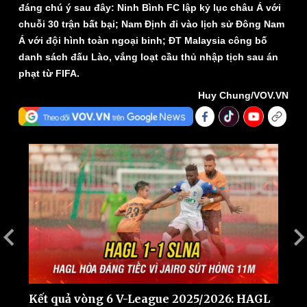
đáng chú ý sau đây: Ninh Bình FC lập kỷ lục châu Á với
chuỗi 30 trận bất bại; Nam Định đi vào lịch sử Đông Nam
Á với đội hình toàn ngoại binh; ĐT Malaysia công bố
danh sách đấu Lào, vắng loạt cầu thủ nhập tịch sau án
phạt từ FIFA.
Huy Chung/VOV.VN
Thế giới
Multimedia
Quan sát
Video
Cuộc sống đó đây
Ảnh
Hồ sơ
E-Magazine
Infographic
Kết quả vòng 6 V-League 2025/2026: HAGL
H