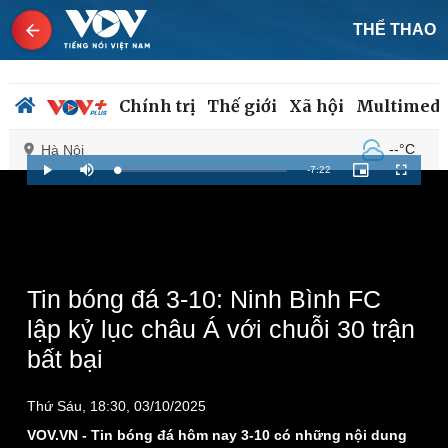
THỂ THAO
Chính trị
Thế giới
Xã hội
Multimedi
--°C
Hà Nội
Remaining
-
7:22
Loaded
:
Play
Mute
Picture-
Fullscreen
1.13%
in-
Picture
Time
Chính trị
Xã hội
Đảng
Tin 24h
Tổ chức nhân sự
Dự báo thời tiết
Tin bóng đá 3-10: Ninh Bình FC
Quốc hội
Giáo dục
lập kỷ lục châu Á với chuỗi 30 trận
Nhận diện sự thật
Dấu ấn VOV
bất bại
Việc làm
Biển đảo
Thứ Sáu, 18:30, 03/10/2025
VOV.VN - Tin bóng đá hôm nay 3-10 có những nội dung