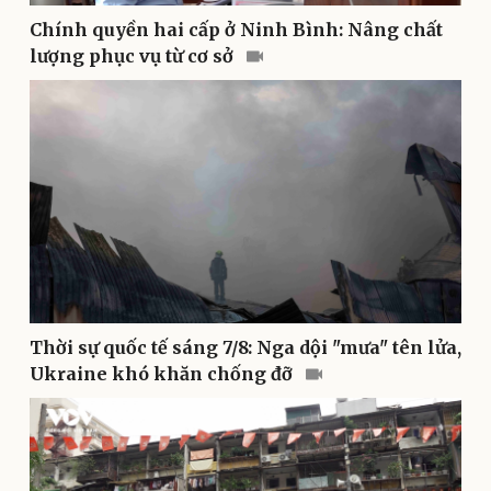
Cây thuốc
Blog
Chính quyền hai cấp ở Ninh Bình: Nâng chất
Sản phụ khoa
Tình yêu - Gia đình
Nhi khoa
lượng phục vụ từ cơ sở
Nam khoa
Làm đẹp - giảm cân
Phòng mạch online
Ăn sạch sống khỏe
Thời sự quốc tế sáng 7/8: Nga dội "mưa" tên lửa,
Ukraine khó khăn chống đỡ
Văn hóa
Giải trí