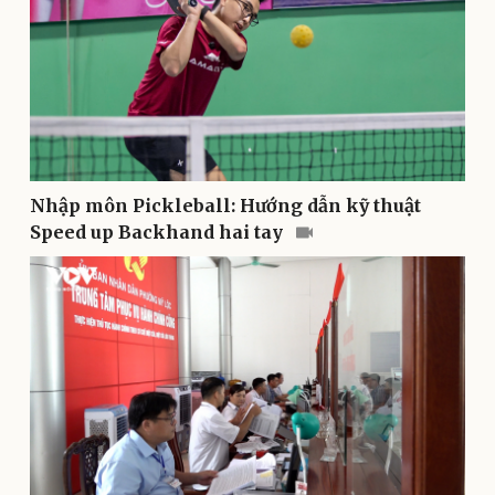
Doanh nghiệp
Công nghệ
Thông tin doanh nghiệp
Sành điệu
Doanh nghiệp 24h
Tin Công nghệ
Doanh nhân
Trải nghiệm
Vì cộng đồng
Chuyển đổi số
Nhập môn Pickleball: Hướng dẫn kỹ thuật
Speed up Backhand hai tay
Sức khỏe
Đời sống
Dinh dưỡng - món ngon
Nhà đẹp