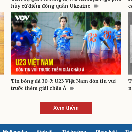
hủy cứ điểm đóng quân Ukraine
c
Tin bóng đá 30-7: U23 Việt Nam đón tin vui
T
trước thềm giải châu Á
n
Xem thêm
Multimedia
Kinh tế
Thị trường
Pháp luật
Th