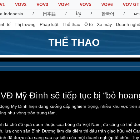
V1
VOV2
VOV3
VOV4
VOV5
VOV6
VOV GT
a Indonesia
/
日本語
/
ខ្មែរ
/
한국어
/
ພາ
inh tế
Thị trường
Pháp luật
Thể thao
Ô tô - Xe máy
Doanh nghi
THỂ THAO
Thế giới
Multimedia
K
Quan sát
Video
B
Cuộc sống đó đây
Ảnh
K
Hồ sơ
E-Magazine
Infographic
VĐ Mỹ Đình sẽ tiếp tục bị “bỏ hoan
động Mỹ Đình hiện đang xuống cấp nghiêm trọng, nhiều khu vực trên sâ
 cũng như vòng tròn trung tâm.
Thể thao
Ô tô - Xe máy
D
h là chủ đề quá quen thuộc của bóng đá Việt Nam, đó cũng có thể được
Bóng đá
Ô tô
T
, lựa chọn sân Bình Dương làm địa điểm thi đấu trận giao hữu với Cam
Lịch thi đấu bóng đá
Xe máy
h đã được sửa sang sau sự kiện của một doanh nghiệp tổ chức. Tuy nhi
Thế giới thể thao
Tư vấn