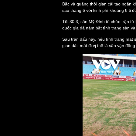
Bắc và quãng thời gian cải tạo ngắn k
sau tháng 6 với kinh phí khoảng 8 tỉ
Sức khỏe
Tối 30.3, sân Mỹ Đình tổ chức trận t
Đời sống
quốc gia đã nắm bắt tình trạng sân và
Dinh dưỡng - món ngon
Nhà đẹp
Cây thuốc
Blog
Sau trận đấu này, nếu tình trạng mặt 
Sản phụ khoa
Tình yêu - Gia đình
gian dài, mất đi vị thế là sân vận độ
Nhi khoa
Nam khoa
Làm đẹp - giảm cân
Phòng mạch online
Ăn sạch sống khỏe
Cải chính