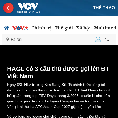
THỂ THAO
Chính trị
Thế giới
Xã hội
Multimedi
--°C
Hà Nội
This
is
a
The media could not be loaded, either because the
modal
window.
server or network failed or because the format is not
Chính trị
Xã hội
HAGL có 3 cầu thủ được gọi lên ĐT
supported.
Đảng
Tin 24h
Việt Nam
Tổ chức nhân sự
Dự báo thời tiết
Quốc hội
Giáo dục
Ngày 6/3, HLV trưởng Kim Sang Sik đã chính thức công bố
Nhận diện sự thật
Dấu ấn VOV
danh sách 26 cầu thủ được triệu tập lên ĐT Việt Nam cho đợt
Việc làm
hội quân trong dịp FIFA Days tháng 3/2025, chuẩn bị cho trận
Biển đảo
giao hữu quốc tế gặp đội tuyển Campuchia và trận mở màn
Vòng loại thứ ba AFC Asian Cup 2027 gặp đội tuyển Lào.
Về cơ bản, lực lượng chủ chốt trong danh sách triệu tập vẫn