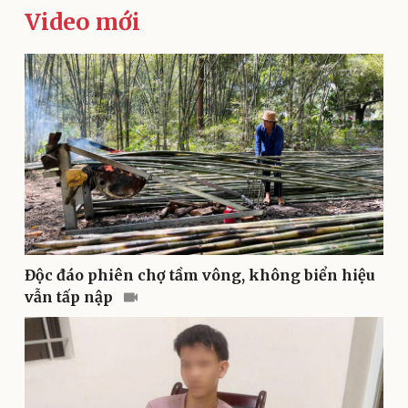
Video mới
eSports
Hậu trường
Độc đáo phiên chợ tầm vông, không biển hiệu
vẫn tấp nập