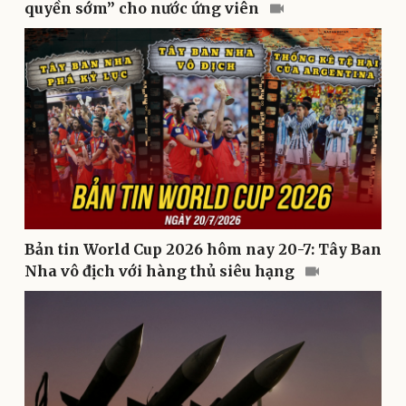
quyền sớm” cho nước ứng viên
Sức khỏe
Đời sống
Dinh dưỡng - món ngon
Nhà đẹp
Cây thuốc
Blog
Bản tin World Cup 2026 hôm nay 20-7: Tây Ban
Sản phụ khoa
Tình yêu - Gia đình
Nha vô địch với hàng thủ siêu hạng
Nhi khoa
Nam khoa
Làm đẹp - giảm cân
Phòng mạch online
Ăn sạch sống khỏe