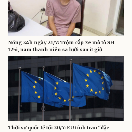
Doanh nghiệp
Công nghệ
Thông tin doanh nghiệp
Sành điệu
Doanh nghiệp 24h
Tin Công nghệ
Nóng 24h ngày 21/7: Trộm cắp xe mô tô SH
Doanh nhân
Trải nghiệm
125i, nam thanh niên sa lưới sau ít giờ
Vì cộng đồng
Chuyển đổi số
Thời sự quốc tế tối 20/7: EU tính trao “đặc