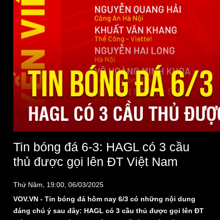
Pháp luật
Quân sự - Quốc phòng
Vụ án
Vũ khí
Tin bóng đá 6-3: HAGL có 3 cầu
Tin nóng
Việt Nam
thủ được gọi lên ĐT Việt Nam
Tư vấn luật
Phân tích
Thứ Năm, 19:00, 06/03/2025
VOV.VN - Tin bóng đá hôm nay 6/3 có những nội dung
đáng chú ý sau đây: HAGL có 3 cầu thủ được gọi lên ĐT