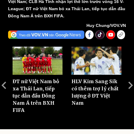
Việt Nam; CLB Hà Tĩnh nhận lợi thế lớn trước vòng 16 V-
League; ĐT nữ Việt Nam bỏ xa Thái Lan, tiếp tục dẫn đầu
Đông Nam Á trên BXH FIFA.
Huy Chung/VOV.VN
ĐT nữ Việt Nam bỏ
HLV Kim Sang Sik
D
:
xa Thái Lan, tiếp
có thêm trợ lý chất
N
óm
tục dẫn đầu Đông
lượng ở ĐT Việt
C
Nam Á trên BXH
Nam
H
FIFA
t
Thể thao
Ô tô - Xe máy
Bóng đá
Ô tô
Lịch thi đấu bóng đá
Xe máy
Thế giới thể thao
Tư vấn