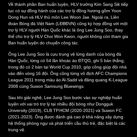
Về thành phần Ban huấn luyện, HLV trưởng Kim Sang Sik tiếp
Cuộc sống đó đây
Ảnh
tục có sự đồng hành của các trợ lý đồng hương gồm Yoon
Hồ sơ
E-Magazine
Dong Hun và HLV thủ môn Lee Woon Jae. Ngoài ra, Liên
Infographic
đoàn Bóng đá Việt Nam (LĐBĐVN) cũng ký hợp đồng với một
trợ lý HLV người Hàn Quốc khác là ông Lee Jung Soo, thay
thế cho trợ lý HLV Choi Won Kwon, người không còn tham gia
Ban huấn luyện do chuyển công tác.
Ông Lee Jung Soo là cựu trung vệ lừng danh của bóng đá
Hàn Quốc, từng có 54 lần khoác áo ĐTQG, ghi 5 bàn thắng,
trong đó có 2 bàn tại World Cup 2010, góp công giúp đội nhà
vào đến vòng 16 đội. Ông cũng từng vô địch AFC Champions
League 2011 trong màu áo Al-Sadd và đăng quang K-League
2008 cùng Suwon Samsung Bluewings.
Sau khi giải nghệ, Lee Jung Soo bước vào sự nghiệp huấn
luyện với vai trò trợ lý tại nhiều đội bóng như Dongguk
University (2019), CLB TP.HCM (2020-2021) và Suwon FC
(2021-2023). Ông được đánh giá cao ở khả năng xây dựng
hệ thống phòng ngự và phát triển cầu thủ trẻ, đặc biệt là các
trung vệ.