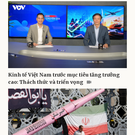
Sân khấu - Điện ảnh
Nghệ sĩ
Văn học
Thời trang
Âm nhạc
Sao Việt
Di sản
Kinh tế Việt Nam trước mục tiêu tăng trưởng
cao: Thách thức và triển vọng