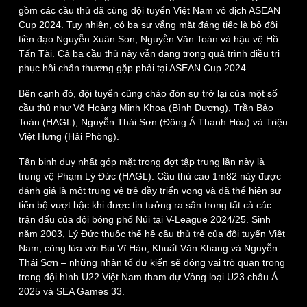
gồm các cầu thủ đã cùng đội tuyển Việt Nam vô địch ASEAN
Cup 2024. Tuy nhiên, có ba sự vắng mặt đáng tiếc là bộ đôi
tiền đạo Nguyễn Xuân Son, Nguyễn Văn Toàn và hậu vệ Hồ
Tấn Tài. Cả ba cầu thủ này vẫn đang trong quá trình điều trị
phục hồi chấn thương gặp phải tại ASEAN Cup 2024.
Bên cạnh đó, đội tuyển cũng chào đón sự trở lại của một số
cầu thủ như Võ Hoàng Minh Khoa (Bình Dương), Trần Bảo
Toàn (HAGL), Nguyễn Thái Sơn (Đông Á Thanh Hóa) và Triệu
Việt Hưng (Hải Phòng).
Tân binh duy nhất góp mặt trong đợt tập trung lần này là
trung vệ Phạm Lý Đức (HAGL). Cầu thủ cao 1m82 này được
đánh giá là một trung vệ trẻ đầy triển vọng và đã thể hiện sự
tiến bộ vượt bậc khi được tin tưởng ra sân trong tất cả các
trận đấu của đội bóng phố Núi tại V-League 2024/25. Sinh
năm 2003, Lý Đức thuộc thế hệ cầu thủ trẻ của đội tuyển Việt
Nam, cùng lứa với Bùi Vĩ Hào, Khuất Văn Khang và Nguyễn
Thái Sơn – những nhân tố dự kiến sẽ đóng vai trò quan trọng
trong đội hình U22 Việt Nam tham dự Vòng loại U23 châu Á
Thế giới
Multimedia
2025 và SEA Games 33.
Quan sát
Video