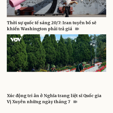
Thời sự quốc tế sáng 20/7: Iran tuyên bố sẽ
khiến Washington phải trả giá
Du lịch
Podcast
Tư vấn
Câu chuyện thời sự
Săn Tour
Đọc truyện đêm khuya
check-in
Cửa sổ tình yêu
Kể chuyện cho bé
Hạt giống tâm hồn
Xúc động tri ân ở Nghĩa trang liệt sĩ Quốc gia
Vị Xuyên những ngày tháng 7