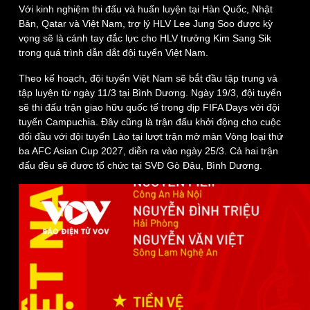
Với kinh nghiệm thi đấu và huấn luyện tại Hàn Quốc, Nhật
Bản, Qatar và Việt Nam, trợ lý HLV Lee Jung Soo được kỳ
vọng sẽ là cánh tay đắc lực cho HLV trưởng Kim Sang Sik
trong quá trình dẫn dắt đội tuyển Việt Nam.
Kinh tế
Thị trường
Theo kế hoạch, đội tuyển Việt Nam sẽ bắt đầu tập trung và
Bất động sản
Giá vàng
tập luyện từ ngày 11/3 tại Bình Dương. Ngày 19/3, đội tuyển
Khởi nghiệp
Tiêu dùng
sẽ thi đấu trận giao hữu quốc tế trong dịp FIFA Days với đội
Tỷ giá
tuyển Campuchia. Đây cũng là trận đấu khởi động cho cuộc
Chứng khoán
đối đầu với đội tuyển Lào tại lượt trận mở màn Vòng loại thứ
Giá cà phê
ba AFC Asian Cup 2027, diễn ra vào ngày 25/3. Cả hai trận
đấu đều sẽ được tổ chức tại SVĐ Gò Đậu, Bình Dương.