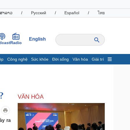
ສາລາວ
/
Русский
/
Español
/
ไทย
English
dcast
Radio
ệp
Công nghệ
Sức khỏe
Đời sống
Văn hóa
Giải trí
inh tế
Thị trường
ất động sản
Giá vàng
hởi nghiệp
Tiêu dùng
Tỷ giá
?
VĂN HÓA
Chứng khoán
Giá cà phê
oanh nghiệp
Công nghệ
ày ra
hông tin doanh nghiệp
Sành điệu