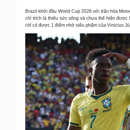
Tin nóng
Việt Nam
Tư vấn luật
Phân tích
Brazil khởi đầu World Cup 2026 với trận hòa Morocc
chỉ trích là thiếu sức sống và chưa thể hiện được
chỉ có được 1 điểm nhờ siêu phẩm của Vinicius Jún
Sức khỏe
Đời sống
Dinh dưỡng - món ngon
Nhà đẹp
Cây thuốc
Blog
Sản phụ khoa
Tình yêu - Gia đình
Nhi khoa
Nam khoa
Làm đẹp - giảm cân
Phòng mạch online
Ăn sạch sống khỏe
Cải chính