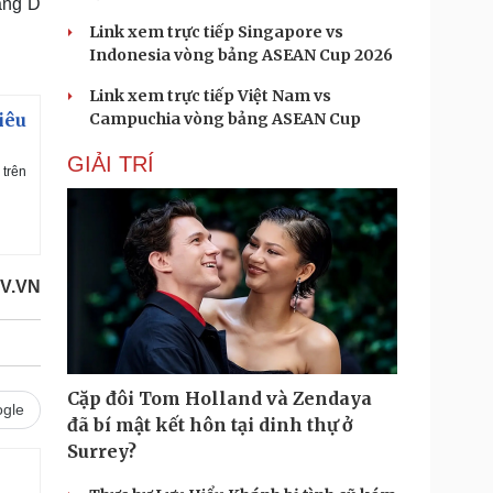
bảng D
Link xem trực tiếp Singapore vs
Indonesia vòng bảng ASEAN Cup 2026
Link xem trực tiếp Việt Nam vs
Campuchia vòng bảng ASEAN Cup
iêu
GIẢI TRÍ
 trên
V.VN
Cặp đôi Tom Holland và Zendaya
gle
đã bí mật kết hôn tại dinh thự ở
Surrey?