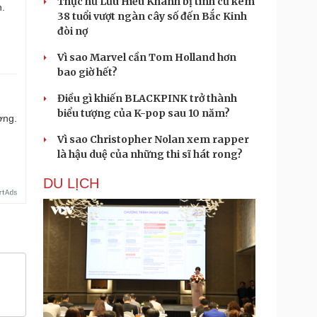
Thực hư Lưu Hiểu Khánh bị tình cũ kém
n.
38 tuổi vượt ngàn cây số đến Bắc Kinh
đòi nợ
Vì sao Marvel cần Tom Holland hơn
bao giờ hết?
Điều gì khiến BLACKPINK trở thành
biểu tượng của K-pop sau 10 năm?
ợng.
Vì sao Christopher Nolan xem rapper
là hậu duệ của những thi sĩ hát rong?
DU LỊCH