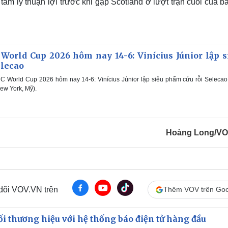
 tâm lý thuận lợi trước khi gặp Scotland ở lượt trận cuối của 
 World Cup 2026 hôm nay 14-6: Vinícius Júnior lập s
elecao
C World Cup 2026 hôm nay 14-6: Vinícius Júnior lập siêu phẩm cứu rỗi Selecao
ew York, Mỹ).
Hoàng Long/VO
 dõi VOV.VN trên
Thêm VOV trên Goo
i thương hiệu với hệ thống báo điện tử hàng đầu