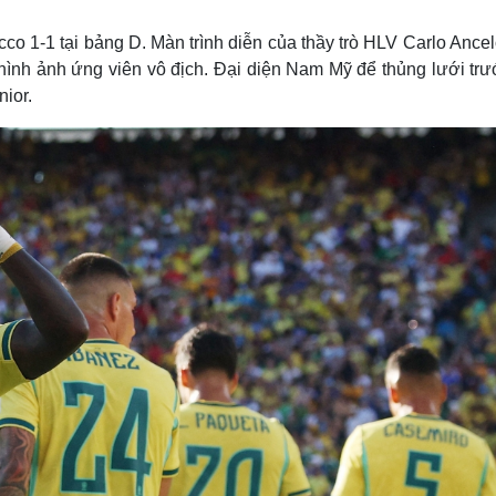
Lịch thi đấu bóng đá
Xe máy
Thế giới thể thao
Tư vấn
o 1-1 tại bảng D. Màn trình diễn của thầy trò HLV Carlo Ancelo
eSports
V
 hình ảnh ứng viên vô địch. Đại diện Nam Mỹ để thủng lưới tr
Hậu trường
ior.
Văn hóa
Giải trí
D
Sân khấu - Điện ảnh
Nghệ sĩ
Văn học
Thời trang
Âm nhạc
Sao Việt
c
Di sản