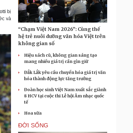
Doanh nghiệp 24h
Tin Công nghệ
Doanh nhân
Trải nghiệm
tti bị
ì cộng đồng
Chuyển đổi số
ước và
“Chạm Việt Nam 2026”: Cùng thế
u lịch
Podcast
hệ trẻ nuôi dưỡng văn hóa Việt trên
Tư vấn
Câu chuyện thời sự
không gian số
Săn Tour
Đọc truyện đêm khuya
heck-in
Cửa sổ tình yêu
Hiệu sách cũ, không gian sáng tạo
Kể chuyện cho bé
mang nhiều giá trị cần gìn giữ
Hạt giống tâm hồn
Đắk Lắk yêu cầu chuyển hóa giá trị văn
hóa thành động lực tăng trưởng
Đoàn học sinh Việt Nam xuất sắc giành
8 HCV tại cuộc thi Lễ hội Âm nhạc quốc
tế
Hoa sữa
ĐỜI SỐNG