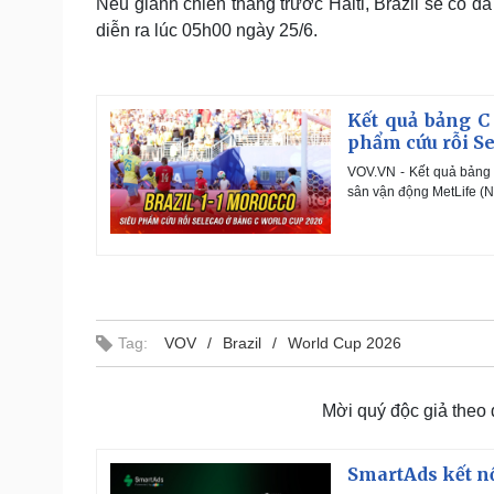
Nếu giành chiến thắng trước Haiti, Brazil sẽ có đà
diễn ra lúc 05h00 ngày 25/6.
Kết quả bảng C
phẩm cứu rỗi S
VOV.VN - Kết quả bảng 
sân vận động MetLife (N
Tag:
VOV
Brazil
World Cup 2026
Mời quý độc giả theo
SmartAds kết nố