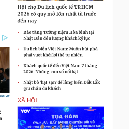
Hội chợ Du lịch quốc tế TP.HCM
2026 có quy mô lớn nhất từ trước
đến nay
Bảo tàng Tưởng niệm Hòa bình tại
Nhật Bản đón lượng khách kỷ lục
Du lịch biển Việt Nam: Muốn bứt phá
phải vượt khỏi lợi thế tự nhiên
Khách quốc tế đến Việt Nam 7 tháng
2026: Những con số nổi bật
Nhặt bỏ 'hạt sạn' để làng biển Đắk Lắk
giữ chân du khách
XÃ HỘI