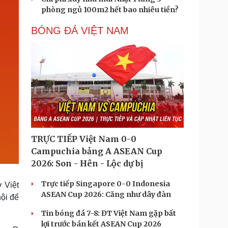
phòng ngủ 100m2 hết bao nhiêu tiền?
BÓNG ĐÁ VIỆT NAM
TRỰC TIẾP Việt Nam 0-0
Campuchia bảng A ASEAN Cup
2026: Son - Hên - Lộc dự bị
Trực tiếp Singapore 0-0 Indonesia
ờ Việt
ASEAN Cup 2026: Căng như dây đàn
ội để
Tin bóng đá 7-8: ĐT Việt Nam gặp bất
lợi trước bán kết ASEAN Cup 2026