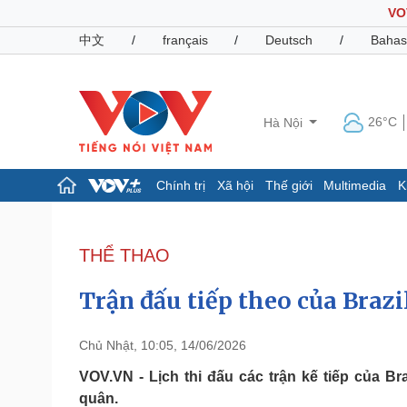
VO
中文
/
français
/
Deutsch
/
Bahas
26°C
Hà Nội
Chính trị
Xã hội
Thế giới
Multimedia
K
Chính trị
Xã hội
Đảng
Tin 24h
THỂ THAO
Tổ chức nhân sự
Dự báo thời tiết
Quốc hội
Giáo dục
Trận đấu tiếp theo của Brazi
Nhận diện sự thật
Dấu ấn VOV
Việc làm
Biển đảo
Chủ Nhật, 10:05, 14/06/2026
Pháp luật
Quân sự - Quốc phòng
VOV.VN - Lịch thi đấu các trận kế tiếp của Br
quân.
Vụ án
Vũ khí