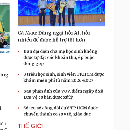
Cà Mau: Đừng ngại hỏi AI, hỏi
nhiều để được hỗ trợ tốt hơn
Ban đại diện cha mẹ học sinh không
được tự đặt các khoản thu, ép buộc
đóng góp
3 triệu học sinh, sinh viên TP.HCM được
khám miễn phí từ năm 2026-2027
Sau phản ánh của VOV, điểm ngập ở xã
Lưu Vệ cơ bản được xử lý
t
56 trụ sở công dôi dư ở TP.HCM được
chuyển thành cơ sở y tế, giáo dục
iến
THẾ GIỚI
ng C