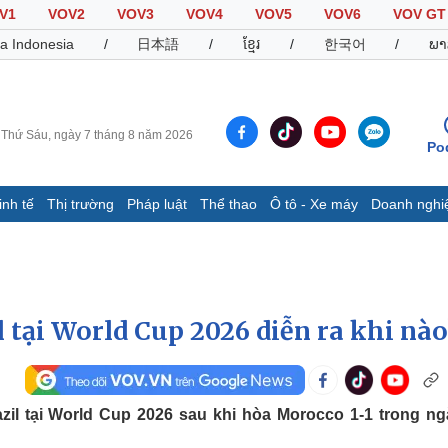
V1
VOV2
VOV3
VOV4
VOV5
VOV6
VOV GT
a Indonesia
/
日本語
/
ខ្មែរ
/
한국어
/
ພາ
Thứ Sáu, ngày 7 tháng 8 năm 2026
Po
inh tế
Thị trường
Pháp luật
Thể thao
Ô tô - Xe máy
Doanh nghi
Thế giới
Multimedia
K
Quan sát
Video
B
Cuộc sống đó đây
Ảnh
K
Hồ sơ
E-Magazine
l tại World Cup 2026 diễn ra khi nào
Infographic
Thể thao
Ô tô - Xe máy
D
azil tại World Cup 2026 sau khi hòa Morocco 1-1 trong ng
Bóng đá
Ô tô
T