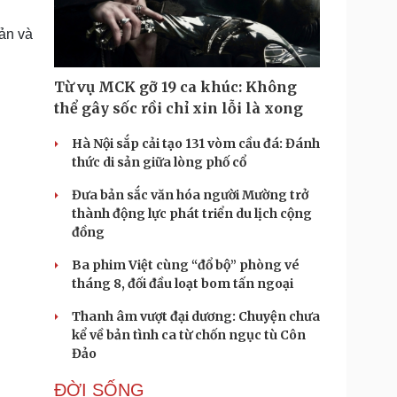
Doanh nghiệp 24h
Tin Công nghệ
Doanh nhân
Trải nghiệm
ản và
ì cộng đồng
Chuyển đổi số
Từ vụ MCK gỡ 19 ca khúc: Không
u lịch
Podcast
thể gây sốc rồi chỉ xin lỗi là xong
Tư vấn
Câu chuyện thời sự
Săn Tour
Đọc truyện đêm khuya
Hà Nội sắp cải tạo 131 vòm cầu đá: Đánh
heck-in
Cửa sổ tình yêu
thức di sản giữa lòng phố cổ
Kể chuyện cho bé
Đưa bản sắc văn hóa người Mường trở
Hạt giống tâm hồn
thành động lực phát triển du lịch cộng
đồng
Ba phim Việt cùng “đổ bộ” phòng vé
tháng 8, đối đầu loạt bom tấn ngoại
Thanh âm vượt đại dương: Chuyện chưa
kể về bản tình ca từ chốn ngục tù Côn
Đảo
ĐỜI SỐNG