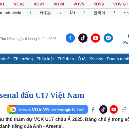
V1
VOV2
VOV3
VOV4
VOV5
VOV6
VOV GT
a Indonesia
/
日本語
/
ខ្មែរ
/
한국어
/
ພາ
Thứ Năm, ngày 6 tháng 8 năm 2026
Po
inh tế
Thị trường
Pháp luật
Thể thao
Ô tô - Xe máy
Doanh nghi
Thế giới
Multimedia
K
Quan sát
Video
B
Cuộc sống đó đây
Ảnh
K
Hồ sơ
E-Magazine
rsenal đấu U17 Việt Nam
Infographic
Thể thao
Ô tô - Xe máy
D
u thủ tham dự VCK U17 châu Á 2025. Đáng chú ý trong s
danh tiếng của Anh - Arsenal.
Bóng đá
Ô tô
T