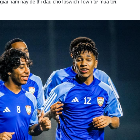
 giải năm nay để thi đấu cho Ipswich Town từ mùa tới.