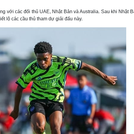
Lịch thi đấu bóng đá
Xe máy
Thế giới thể thao
Tư vấn
 với các đối thủ UAE, Nhật Bản và Australia. Sau khi Nhật B
eSports
V
iết lộ các cầu thủ tham dự giải đấu này.
Hậu trường
Văn hóa
Giải trí
D
Sân khấu - Điện ảnh
Nghệ sĩ
Văn học
Thời trang
Âm nhạc
Sao Việt
c
Di sản