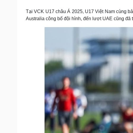
Tin nóng
Việt Nam
Tư vấn luật
Phân tích
Tại VCK U17 châu Á 2025, U17 Việt Nam cùng bảng
Australia công bố đội hình, đến lượt UAE cũng đã t
Sức khỏe
Đời sống
Dinh dưỡng - món ngon
Nhà đẹp
Cây thuốc
Blog
Sản phụ khoa
Tình yêu - Gia đình
Nhi khoa
Nam khoa
Làm đẹp - giảm cân
Phòng mạch online
Ăn sạch sống khỏe
Cải chính