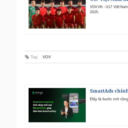
VOV.VN - U17 Việt Nam 
2025.
Tag:
VOV
SmartAds chính 
Đây là bước mở rộng 