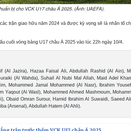
chuẩn bị cho VCK U17 châu Á 2025. (Ảnh: UAEFA).
các trận giao hữu năm 2024 và được kỳ vọng sẽ là nhân tố ch
ấu cuối vòng bảng U17 châu Á 2025 vào lúc 22h ngày 10/4.
(Al Jazira), Hazaa Faisal Ali, Abdullah Rashid (Al Ain), M
iki (Al Wahda), Suhail Al Nubi Mal Allah, Maid Adel Kham
im, Mohammed Jamal Mohammed (Al Nasr), Ibrahim Yousef
am Yaqout (Al Wasl), Mohammed Ahmed Mashmoum, Moham
li), Obaid Omran Surour, Hamid Ibrahim Al Suwaidi, Saeed Ali
ba (Arsenal), Abdullah Hatem (Al Ahli).
hắng trận trước thềm VCK U17 châu Á 2025