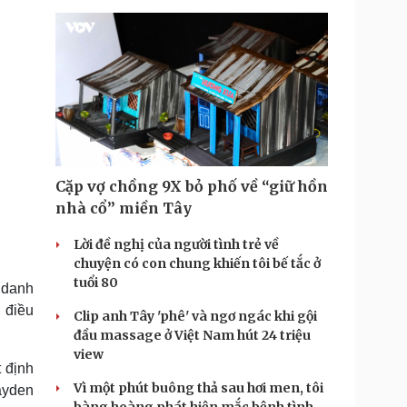
Cặp vợ chồng 9X bỏ phố về “giữ hồn
nhà cổ” miền Tây
Lời đề nghị của người tình trẻ về
chuyện có con chung khiến tôi bế tắc ở
tuổi 80
 danh
 điều
Clip anh Tây 'phê' và ngơ ngác khi gội
đầu massage ở Việt Nam hút 24 triệu
view
 định
Vì một phút buông thả sau hơi men, tôi
Jayden