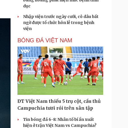
bàng hoàng phát hiện mắc bệnh tình
dục
Nhập viện trước ngày cưới, cô dâu bất
ngờ được tổ chức hôn lễ trong bệnh
viện
BÓNG ĐÁ VIỆT NAM
ĐT Việt Nam thiếu 5 trụ cột, cầu thủ
Campuchia tươi rói trên sân tập
Tin bóng đá 6-8: Nhân tố bí ẩn xuất
hiện ở trận Việt Nam vs Campuchia?