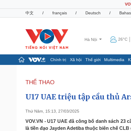
VO
中文
/
français
/
Deutsch
/
Bahas
26°C
Hà Nội
Chính trị
Xã hội
Thế giới
Multimedia
K
Chính trị
Xã hội
Đảng
Tin 24h
THỂ THAO
Tổ chức nhân sự
Dự báo thời tiết
Quốc hội
Giáo dục
U17 UAE triệu tập cầu thủ A
Nhận diện sự thật
Dấu ấn VOV
Việc làm
Biển đảo
Thứ Năm, 15:13, 27/03/2025
Pháp luật
Quân sự - Quốc phòng
VOV.VN - U17 UAE đã công bố danh sách 23 cầ
là tiền đạo Jayden Adetiba thuộc biên chế CLB 
Vụ án
Vũ khí