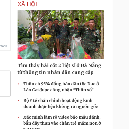
XÃ HỘI
Tìm thấy hài cốt 2 liệt sĩ ở Đà Nẵng
từ thông tin nhân dân cung cấp
Thôn có 95% đồng bào dân tộc Dao ở
Lào Cai được công nhận "Thôn số"
Bộ Y tế chấn chỉnh hoạt động kinh
doanh dược liệu không rõ nguồn gốc
Xác minh làm rõ video bảo mẫu đánh,
bắn dây thun vào chân trẻ mầm non ở