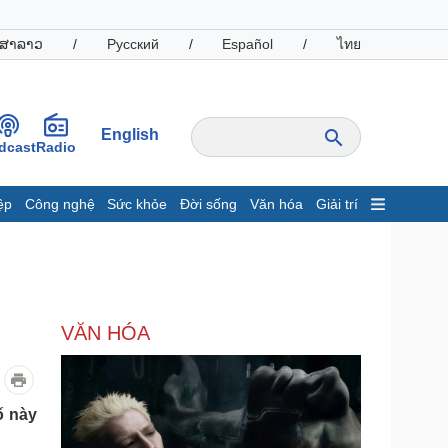
ສາລາວ
/
Русский
/
Español
/
ไทย
English
dcast
Radio
ệp
Công nghệ
Sức khỏe
Đời sống
Văn hóa
Giải trí
inh tế
Thị trường
ất động sản
Giá vàng
hởi nghiệp
Tiêu dùng
Tỷ giá
VĂN HÓA
Chứng khoán
Giá cà phê
oanh nghiệp
Công nghệ
ố này
hông tin doanh nghiệp
Sành điệu