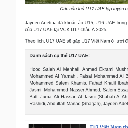
Các cầu thủ U17 UAE tập luyện 
Jayden Adetiba đã khoác áo U15, U16 UAE trong 
của U17 UAE tại VCK U17 châu Á 2025.
Theo lịch, U17 UAE sẽ gặp U17 Việt Nam ở lượt đ
Danh sách cụ thể U17 UAE:
Hood Saleh Al Menhali, Ahmed Ekrami Mushrif 
Mohammed Al Yamahi, Faisal Mohammed Al Bura
Mohammed Salem Khamis, Fahad Khalil Ibrah
Jasmi, Mohammed Nasser Ahmed, Salem Ess
Batti Juma, Ali Hassan Al Jasmi (Shabab Al Ah
Rashidi, Abdullah Manad (Sharjah), Jayden Adeti
U17 Việt Nam t