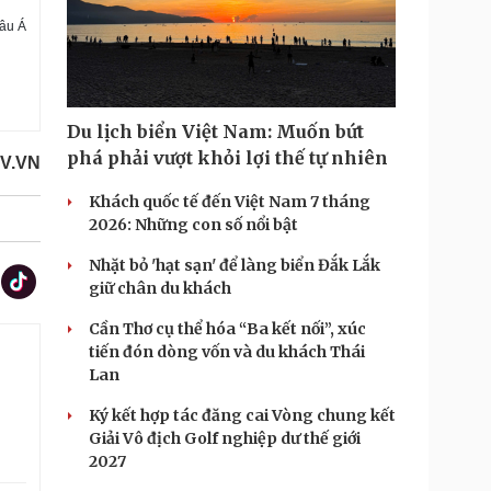
hâu Á
Du lịch biển Việt Nam: Muốn bứt
phá phải vượt khỏi lợi thế tự nhiên
OV.VN
Khách quốc tế đến Việt Nam 7 tháng
2026: Những con số nổi bật
Nhặt bỏ 'hạt sạn' để làng biển Đắk Lắk
giữ chân du khách
Cần Thơ cụ thể hóa “Ba kết nối”, xúc
tiến đón dòng vốn và du khách Thái
Lan
Ký kết hợp tác đăng cai Vòng chung kết
Giải Vô địch Golf nghiệp dư thế giới
2027