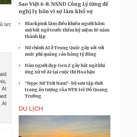
Sao Việt 6-8: NSND Công Lý từng đề
nghị ly hôn vì sợ làm khổ vợ
Blackpink làm điều khiến người hâm
ủ lực
mộ bất ngờ trước thềm kỷ niệm 10 năm
thành lập
Nữ chính AI ở Trung Quốc gây sốt với
mức phí quảng cáo hàng tỷ đồng
Dàn người đẹp Gen Z gây bất ngờ khi
ứng xử về AI tại cuộc thi Hoa hậu
aid
is,
“Ngọc Nữ Trời Nam”- bộ sưu tập thời
 Al
trang ấn tượng của NTK trẻ Đỗ Quang
Trường
med
 Al
DU LỊCH