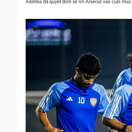
Adetiba đã quyết định sẽ rời Arsenal vào cuối mùa