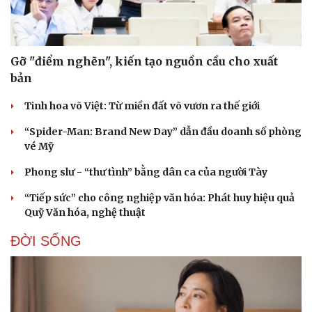
Gỡ "điểm nghẽn", kiến tạo nguồn cầu cho xuất
bản
Tinh hoa võ Việt: Từ miền đất võ vươn ra thế giới
“Spider-Man: Brand New Day” dẫn đầu doanh số phòng
vé Mỹ
Phong slư - “thư tình” bằng dân ca của người Tày
“Tiếp sức” cho công nghiệp văn hóa: Phát huy hiệu quả
Quỹ Văn hóa, nghệ thuật
ĐỜI SỐNG