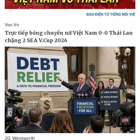
Kinh tế
Thị trường
Bất động sản
Giá vàng
Khởi nghiệp
Tiêu dùng
Tỷ giá
Chứng khoán
Giá cà phê