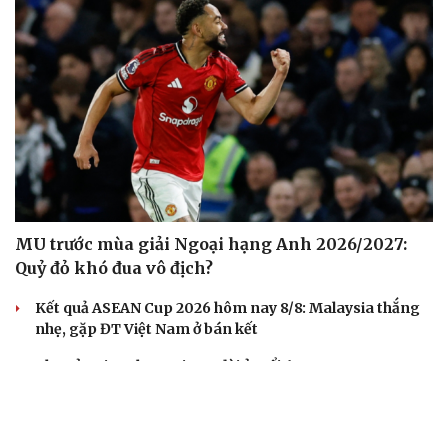
MU trước mùa giải Ngoại hạng Anh 2026/2027:
Quỷ đỏ khó đua vô địch?
Kết quả ASEAN Cup 2026 hôm nay 8/8: Malaysia thắng
nhẹ, gặp ĐT Việt Nam ở bán kết
Cha của Lionel Messi qua đời ở tuổi 68
Dự đoán kết quả và đội hình ra sân trận Thái Lan vs
Myanmar ASEAN Cup 2026