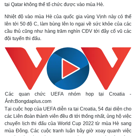
tại Qatar không thể tổ chức được vào mùa Hè.
Nhiệt độ vào mùa Hè của quốc gia vùng Vịnh này có thể
lên tới 50 độ C, làm bùng lên lo ngại về sức khỏe của các
cầu thủ cũng như hàng trăm nghìn CĐV tới đây cổ vũ các
đội tuyển thi đấu.
Các quan chức UEFA nhóm họp tại Croatia -
Ảnh:Bongdaplus.com
Tại cuộc họp của UEFA diễn ra tại Croatia, 54 đại diện cho
các Liên đoàn thành viên đều đi tới thống nhất, ủng hộ việc
chuyển lịch thi đấu của World Cup 2022 từ mùa Hè sang
mùa Đông. Các cuộc tranh luận bây giờ xoay quanh việc