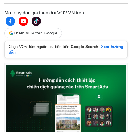
Mời quý độc giả theo dõi VOV.VN trên
Thêm VOV trên Google
Chọn VOV làm nguồn ưu tiên trên
Google Search
.
Xem hướng
dẫn.
Thế giới
Multimedia
Quan sát
Video
Cuộc sống đó đây
Ảnh
Hồ sơ
E-Magazine
Infographic