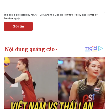
This site is protected by reCAPTCHA and the Google
Privacy Policy
and
Terms of
Service
apply.
Gửi tin