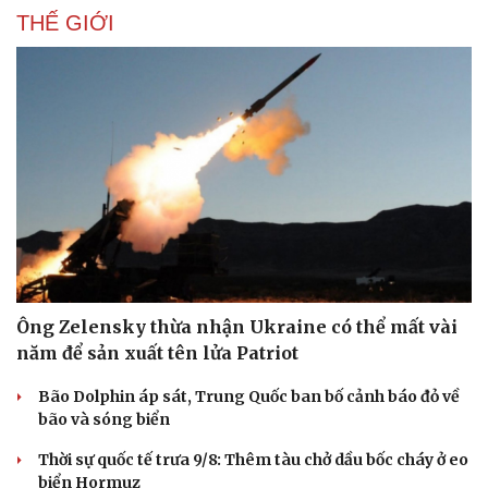
THẾ GIỚI
Văn hóa
Giải trí
Sân khấu - Điện ảnh
Nghệ sĩ
Văn học
Thời trang
Ông Zelensky thừa nhận Ukraine có thể mất vài
Âm nhạc
Sao Việt
năm để sản xuất tên lửa Patriot
Di sản
Bão Dolphin áp sát, Trung Quốc ban bố cảnh báo đỏ về
bão và sóng biển
Thời sự quốc tế trưa 9/8: Thêm tàu chở dầu bốc cháy ở eo
biển Hormuz