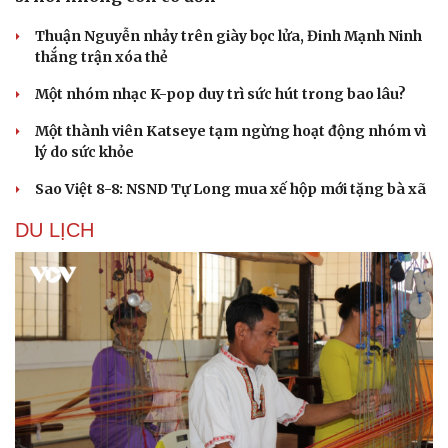
Thuận Nguyễn nhảy trên giày bọc lửa, Đinh Mạnh Ninh
thắng trận xóa thẻ
Một nhóm nhạc K-pop duy trì sức hút trong bao lâu?
Sức khỏe
Đời sống
Dinh dưỡng - món ngon
Nhà đẹp
Một thành viên Katseye tạm ngừng hoạt động nhóm vì
Cây thuốc
Blog
lý do sức khỏe
Sản phụ khoa
Tình yêu - Gia đình
Sao Việt 8-8: NSND Tự Long mua xế hộp mới tặng bà xã
Nhi khoa
Nam khoa
DU LỊCH
Làm đẹp - giảm cân
Phòng mạch online
Ăn sạch sống khỏe