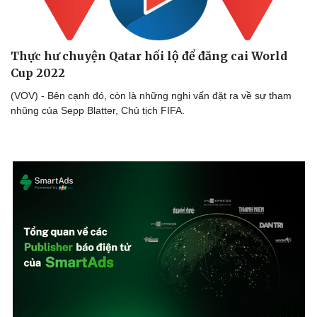
Bóng đá
Ô tô
Lịch thi đấu bóng đá
Xe máy
Thế giới thể thao
Tư vấn
eSports
Thực hư chuyện Qatar hối lộ để đăng cai World
Hậu trường
Cup 2022
(VOV) - Bên cạnh đó, còn là những nghi vấn đặt ra về sự tham
nhũng của Sepp Blatter, Chủ tịch FIFA.