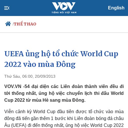
English
THỂ THAO
/
UEFA ủng hộ tổ chức World Cup
Chính trị
Xã hội
Đảng
Tin 24h
2022 vào mùa Đông
Tổ chức nhân sự
Dự báo thời tiết
Quốc hội
Giáo dục
Thứ Sáu, 06:00, 20/09/2013
Nhận diện sự thật
Dấu ấn VOV
Việc làm
VOV.VN -54 đại diện các Liên đoàn thành viên đều đi
Biển đảo
tới thống nhất, ủng hộ việc chuyển lịch thi đấu World
Cup 2022 từ mùa Hè sang mùa Đông.
Viễn cảnh kỳ World Cup đầu tiên được tổ chức vào mùa
đông đã tiến gần thêm 1 bước khi Liên đoàn bóng đá châu
Âu (UEFA) đi đến thống nhất, ủng hộ việc World Cup 2022