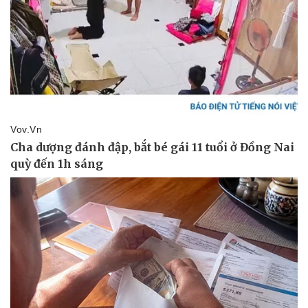
Pháp luật
Quân sự - Quốc phòng
Vụ án
Vũ khí
Tin nóng
Việt Nam