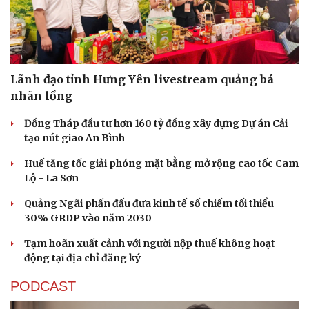
Lãnh đạo tỉnh Hưng Yên livestream quảng bá
nhãn lồng
Đồng Tháp đầu tư hơn 160 tỷ đồng xây dựng Dự án Cải
tạo nút giao An Bình
Huế tăng tốc giải phóng mặt bằng mở rộng cao tốc Cam
Lộ - La Sơn
Du lịch
Podcast
Quảng Ngãi phấn đấu đưa kinh tế số chiếm tối thiểu
Tư vấn
Câu chuyện thời sự
30% GRDP vào năm 2030
Săn Tour
Đọc truyện đêm khuya
check-in
Cửa sổ tình yêu
Tạm hoãn xuất cảnh với người nộp thuế không hoạt
Kể chuyện cho bé
động tại địa chỉ đăng ký
Hạt giống tâm hồn
PODCAST