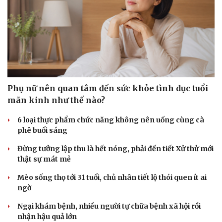
Doanh nghiệp
Công nghệ
Thông tin doanh nghiệp
Sành điệu
Doanh nghiệp 24h
Tin Công nghệ
Doanh nhân
Trải nghiệm
Vì cộng đồng
Chuyển đổi số
Phụ nữ nên quan tâm đến sức khỏe tình dục tuổi
mãn kinh như thế nào?
6 loại thực phẩm chức năng không nên uống cùng cà
phê buổi sáng
Đừng tưởng lập thu là hết nóng, phải đến tiết Xử thử mới
thật sự mát mẻ
Mèo sống thọ tới 31 tuổi, chủ nhân tiết lộ thói quen ít ai
ngờ
Ngại khám bệnh, nhiều người tự chữa bệnh xã hội rồi
nhận hậu quả lớn