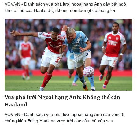
VOV.VN - Danh sách vua phá lưới ngoại hạng Anh gây bất ngờ
Thể thao
Ô tô - Xe máy
khi đối thủ của Haaland lại không đến từ một đội bóng lớn.
Bóng đá
Ô tô
Lịch thi đấu bóng đá
Xe máy
Thế giới thể thao
Tư vấn
eSports
Hậu trường
Vua phá lưới Ngoại hạng Anh: Không thể cản
Haaland
VOV.VN - Danh sách vua phá lưới ngoại hạng Anh sau vòng 5
chứng kiến Erling Haaland vượt trội các cầu thủ xếp sau.