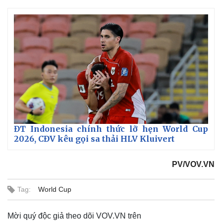
ĐT Indonesia chính thức lỡ hẹn World Cup
2026, CĐV kêu gọi sa thải HLV Kluivert
Thế giới
Multimedia
Quan sát
Video
PV/VOV.VN
Cuộc sống đó đây
Ảnh
Hồ sơ
E-Magazine
Infographic
Tag:
World Cup
Mời quý độc giả theo dõi VOV.VN trên