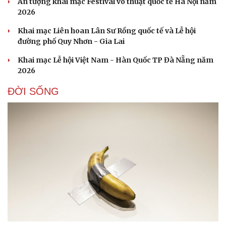
Ấn tượng khai mạc Festival võ thuật quốc tế Hà Nội năm
2026
Khai mạc Liên hoan Lân Sư Rồng quốc tế và Lễ hội
đường phố Quy Nhơn - Gia Lai
Doanh nghiệp
Công nghệ
Khai mạc Lễ hội Việt Nam - Hàn Quốc TP Đà Nẵng năm
Thông tin doanh nghiệp
Sành điệu
2026
Doanh nghiệp 24h
Tin Công nghệ
Doanh nhân
Trải nghiệm
ĐỜI SỐNG
Vì cộng đồng
Chuyển đổi số