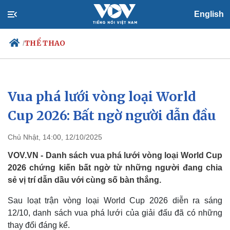
English
THỂ THAO
/
Vua phá lưới vòng loại World
Chính trị
Xã hội
Đảng
Tin 24h
Cup 2026: Bất ngờ người dẫn đầu
Tổ chức nhân sự
Dự báo thời tiết
Quốc hội
Giáo dục
Chủ Nhật, 14:00, 12/10/2025
Nhận diện sự thật
Dấu ấn VOV
Việc làm
VOV.VN - Danh sách vua phá lưới vòng loại World Cup
Biển đảo
2026 chứng kiến bất ngờ từ những người đang chia
sẻ vị trí dẫn dầu với cùng số bàn thắng.
Sau loạt trận vòng loại World Cup 2026 diễn ra sáng
12/10, danh sách vua phá lưới của giải đấu đã có những
thay đổi đáng kể.