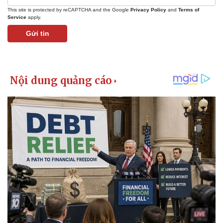
This site is protected by reCAPTCHA and the Google
Privacy Policy
and
Terms of
Service
apply.
Gửi tin
Kinh tế
Thị trường
Bất động sản
Giá vàng
Khởi nghiệp
Tiêu dùng
Tỷ giá
Chứng khoán