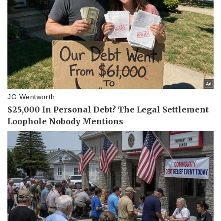
Vụ án
Vũ khí
Tin nóng
Việt Nam
Tư vấn luật
Phân tích