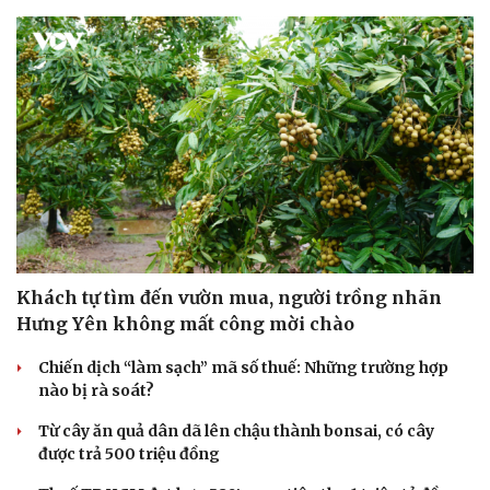
Khách tự tìm đến vườn mua, người trồng nhãn
Hưng Yên không mất công mời chào
Chiến dịch “làm sạch” mã số thuế: Những trường hợp
Du lịch
Podcast
nào bị rà soát?
Tư vấn
Câu chuyện thời sự
Từ cây ăn quả dân dã lên chậu thành bonsai, có cây
Săn Tour
Đọc truyện đêm khuya
được trả 500 triệu đồng
check-in
Cửa sổ tình yêu
Kể chuyện cho bé