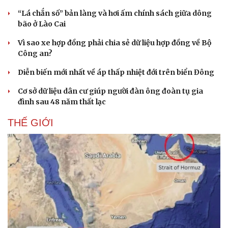
“Lá chắn số” bản làng và hơi ấm chính sách giữa dông
bão ở Lào Cai
Vì sao xe hợp đồng phải chia sẻ dữ liệu hợp đồng về Bộ
Công an?
Diễn biến mới nhất về áp thấp nhiệt đới trên biển Đông
Cơ sở dữ liệu dân cư giúp người đàn ông đoàn tụ gia
đình sau 48 năm thất lạc
THẾ GIỚI
Văn hóa
Giải trí
Sân khấu - Điện ảnh
Nghệ sĩ
Văn học
Thời trang
Âm nhạc
Sao Việt
Di sản