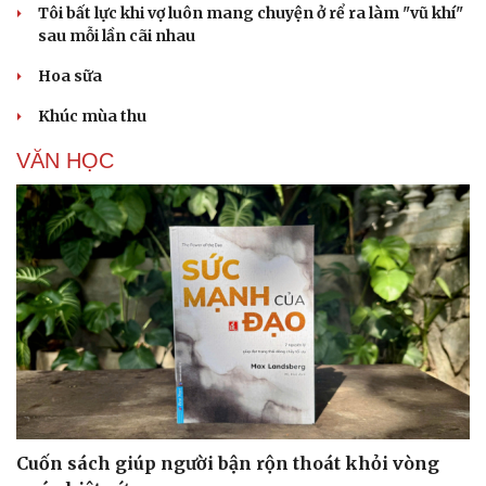
Tôi bất lực khi vợ luôn mang chuyện ở rể ra làm "vũ khí"
sau mỗi lần cãi nhau
Hoa sữa
Khúc mùa thu
VĂN HỌC
Cuốn sách giúp người bận rộn thoát khỏi vòng