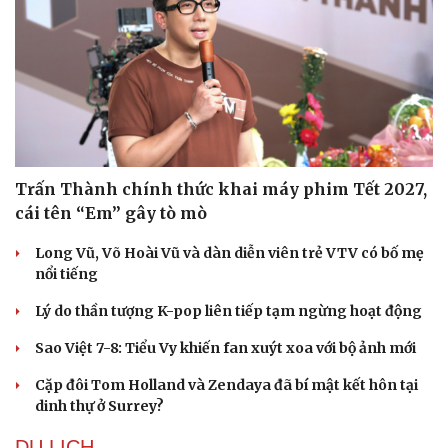
Sức khỏe
Đời sống
Dinh dưỡng - món ngon
Nhà đẹp
Trấn Thành chính thức khai máy phim Tết 2027,
Cây thuốc
Blog
cái tên “Em” gây tò mò
Sản phụ khoa
Tình yêu - Gia đình
Nhi khoa
Long Vũ, Võ Hoài Vũ và dàn diễn viên trẻ VTV có bố mẹ
Nam khoa
nổi tiếng
Làm đẹp - giảm cân
Phòng mạch online
Lý do thần tượng K-pop liên tiếp tạm ngừng hoạt động
Ăn sạch sống khỏe
Sao Việt 7-8: Tiểu Vy khiến fan xuýt xoa với bộ ảnh mới
Cặp đôi Tom Holland và Zendaya đã bí mật kết hôn tại
dinh thự ở Surrey?
DU LỊCH