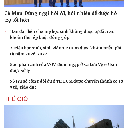
Cà Mau: Đừng ngại hỏi AI, hỏi nhiều để được hỗ
trợ tốt hơn
Ban đại diện cha mẹ học sinh không được tự đặt các
khoản thu, ép buộc đóng góp
3 triệu học sinh, sinh viên TP.HCM được khám miễn phí
từ năm 2026-2027
Sau phản ánh của VOV, điểm ngập ở xã Lưu Vệ cơ bản
được xử lý
56 trụ sở công dôi dư ở TP.HCM được chuyển thành cơ sở
y tế, giáo dục
THẾ GIỚI