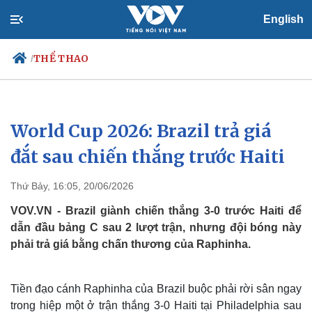
English
THỂ THAO
/
World Cup 2026: Brazil trả giá
Chính trị
Xã hội
Đảng
Tin 24h
đắt sau chiến thắng trước Haiti
Tổ chức nhân sự
Dự báo thời tiết
Quốc hội
Giáo dục
Thứ Bảy, 16:05, 20/06/2026
Nhận diện sự thật
Dấu ấn VOV
Việc làm
VOV.VN - Brazil giành chiến thắng 3-0 trước Haiti để
Biển đảo
dẫn đầu bảng C sau 2 lượt trận, nhưng đội bóng này
phải trả giá bằng chấn thương của Raphinha.
Tiền đạo cánh Raphinha của Brazil buộc phải rời sân ngay
trong hiệp một ở trận thắng 3-0 Haiti tại Philadelphia sau