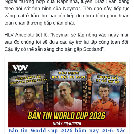
Ngoài trường hợp của Raphinha, tuyển Brazil vẫn đang
theo dõi sát tình hình của Neymar. Tiền đạo này tiếp tục
vắng mặt ở trận thứ hai liên tiếp do chưa bình phục hoàn
toàn chấn thương bắp chân phải.
HLV Ancelotti tiết lộ: “Neymar sẽ tập riêng vào ngày mai,
sau đó chúng tôi sẽ đưa cậu ấy trở lại tập cùng toàn đội.
Cậu ấy có thể sẵn sàng cho trận gặp Scotland”.
Thế giới
Multimedia
Quan sát
Video
Cuộc sống đó đây
Ảnh
Hồ sơ
E-Magazine
Infographic
Bản tin World Cup 2026 hôm nay 20-6: Xác