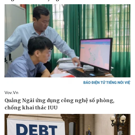
Vụ án
Vũ khí
Tin nóng
Việt Nam
Tư vấn luật
Phân tích