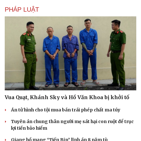
Hạt giống tâm hồn
PHÁP LUẬT
Vua Quạt, Khánh Sky và Hồ Văn Khoa bị khởi tố
Án tử hình cho tội mua bán trái phép chất ma túy
Tuyên án chung thân người mẹ sát hại con ruột để trục
lợi tiền bảo hiểm
Giang hồ mạng “Tiến Bịp” lĩnh án 8 năm tù