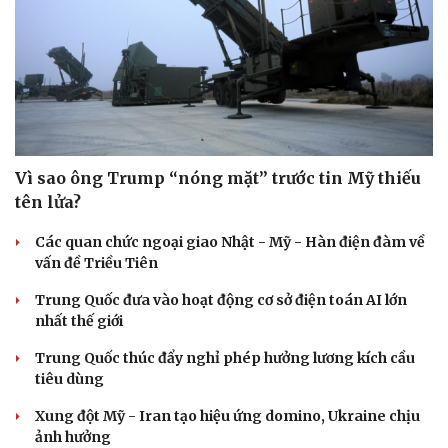
Vì sao ông Trump “nóng mặt” trước tin Mỹ thiếu
tên lửa?
Các quan chức ngoại giao Nhật - Mỹ - Hàn điện đàm về
vấn đề Triều Tiên
Trung Quốc đưa vào hoạt động cơ sở điện toán AI lớn
nhất thế giới
Du lịch
Podcast
Trung Quốc thúc đẩy nghỉ phép hưởng lương kích cầu
tiêu dùng
Tư vấn
Câu chuyện thời sự
Săn Tour
Đọc truyện đêm khuya
Xung đột Mỹ - Iran tạo hiệu ứng domino, Ukraine chịu
check-in
Cửa sổ tình yêu
ảnh hưởng
Kể chuyện cho bé