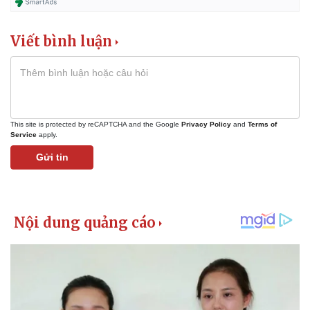
Viết bình luận
This site is protected by reCAPTCHA and the Google
Privacy Policy
and
Terms of
Service
apply.
Gửi tin
Kinh tế
Thị trường
Bất động sản
Giá vàng
Khởi nghiệp
Tiêu dùng
Tỷ giá
Chứng khoán