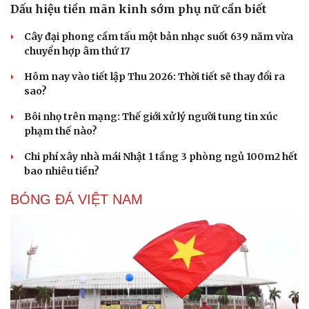
Dấu hiệu tiền mãn kinh sớm phụ nữ cần biết
Cây đại phong cầm tấu một bản nhạc suốt 639 năm vừa
chuyển hợp âm thứ 17
Hôm nay vào tiết lập Thu 2026: Thời tiết sẽ thay đổi ra
sao?
Sức khỏe
Đời sống
Bôi nhọ trên mạng: Thế giới xử lý người tung tin xúc
Dinh dưỡng - món ngon
Nhà đẹp
phạm thế nào?
Cây thuốc
Blog
Sản phụ khoa
Tình yêu - Gia đình
Chi phí xây nhà mái Nhật 1 tầng 3 phòng ngủ 100m2 hết
Nhi khoa
bao nhiêu tiền?
Nam khoa
Làm đẹp - giảm cân
BÓNG ĐÁ VIỆT NAM
Phòng mạch online
Ăn sạch sống khỏe