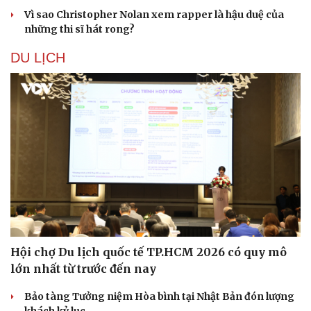
Vì sao Christopher Nolan xem rapper là hậu duệ của
những thi sĩ hát rong?
DU LỊCH
Văn hóa
Giải trí
Sân khấu - Điện ảnh
Nghệ sĩ
Văn học
Thời trang
Hội chợ Du lịch quốc tế TP.HCM 2026 có quy mô
Âm nhạc
Sao Việt
Di sản
lớn nhất từ trước đến nay
Bảo tàng Tưởng niệm Hòa bình tại Nhật Bản đón lượng
khách kỷ lục