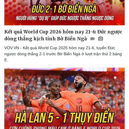
Thể thao
Ô tô - Xe máy
Bóng đá
Ô tô
Lịch thi đấu bóng đá
Xe máy
Thế giới thể thao
Tư vấn
eSports
Kết quả World Cup 2026 hôm nay 21-6: Đức ngược
Hậu trường
dòng thắng kịch tính Bờ Biển Ngà
VOV.VN - Kết quả World Cup 2026 hôm nay 21-6, tuyển Đức
ngược dòng thắng 2-1 trước Bờ Biển Ngà ở lượt trận thứ 2 bảng
E.