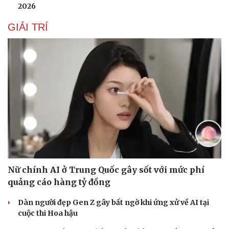
2026
GIẢI TRÍ
Nữ chính AI ở Trung Quốc gây sốt với mức phí
quảng cáo hàng tỷ đồng
Dàn người đẹp Gen Z gây bất ngờ khi ứng xử về AI tại
Văn hóa
Giải trí
cuộc thi Hoa hậu
Sân khấu - Điện ảnh
Nghệ sĩ
Văn học
Thời trang