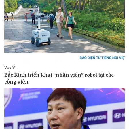
Bất động sản
Giá vàng
Khởi nghiệp
Tiêu dùng
Tỷ giá
Chứng khoán
Giá cà phê