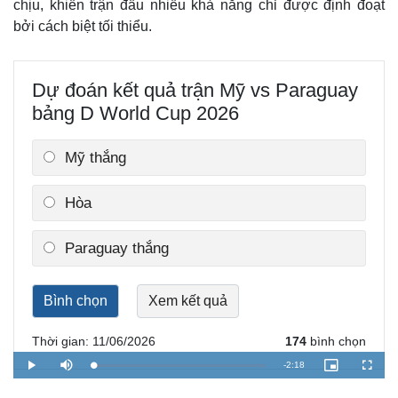
chịu, khiến trận đấu nhiều khả năng chỉ được định đoạt
bởi cách biệt tối thiểu.
Dự đoán kết quả trận Mỹ vs Paraguay
Thế giới
Multimedia
bảng D World Cup 2026
Quan sát
Video
Cuộc sống đó đây
Ảnh
Mỹ thắng
Hồ sơ
E-Magazine
Infographic
Hòa
Paraguay thắng
Thời gian: 11/06/2026
174
bình chọn
R
-
2:18
L
P
M
P
F
o
l
u
i
u
a
a
t
c
l
e
d
y
e
t
l