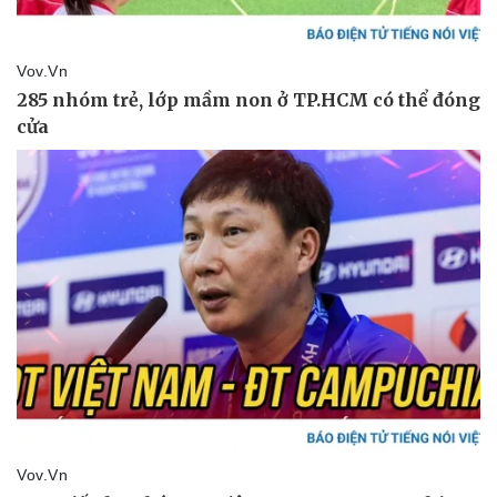
Pháp luật
Quân sự - Quốc phòng
Vụ án
Vũ khí
Tin nóng
Việt Nam
Tư vấn luật
Phân tích