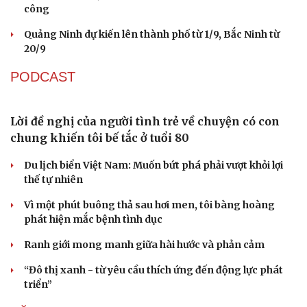
"Sát thủ ngầm" làm tắc nghẽn cống ngầm Bắc
Ninh, công nhân chật vật nạo vét
Đà Nẵng chi 6.200 tỷ đồng tiếp tục đầu tư Dự án Bến
cảng Liên Chiểu
Giá dầu tại Mỹ có thể tăng trở lại trong ngắn hạn
Kịp thời gỡ khó, Sơn La tăng tốc giải ngân vốn đầu tư
công
Quảng Ninh dự kiến lên thành phố từ 1/9, Bắc Ninh từ
20/9
PODCAST
Lời đề nghị của người tình trẻ về chuyện có con
chung khiến tôi bế tắc ở tuổi 80