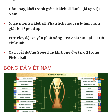
"Cái chết và sự bất tử" - cuốn sách thay đổi cách nhìn về
cuộc sống
PICKLEBALL
Cách bắt đường Speed up khi bóng đi dọc dây
trong Pickleball
Hôm nay, khởi tranh giải pickleball danh giá tại Việt
Nam
Nhập môn Pickleball: Phân tích nguyên lý hình tam
giác khi Speed up
FPT Play độc quyền phát sóng PPA Asia 500 tại TP. Hồ
Chí Minh
Cách bắt đường Speed up khi bóng ở vị trí ô 2 trong
Pickleball