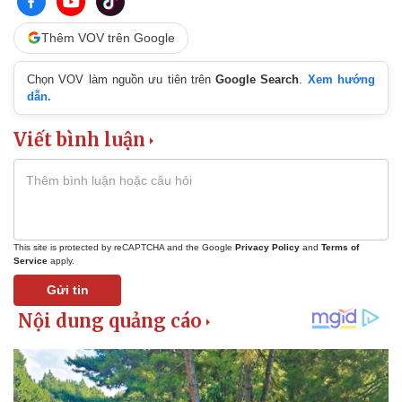
Thêm VOV trên Google
Chọn VOV làm nguồn ưu tiên trên
Google Search
.
Xem hướng
dẫn.
Viết bình luận
This site is protected by reCAPTCHA and the Google
Privacy Policy
and
Terms of
Service
apply.
Gửi tin
Kinh tế
Thị trường