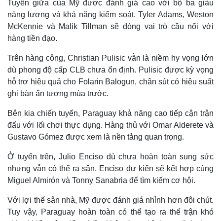
Tuyến giữa của Mỹ được đánh giá cao với bộ ba giàu
năng lượng và khả năng kiểm soát. Tyler Adams, Weston
McKennie và Malik Tillman sẽ đóng vai trò cầu nối với
hàng tiền đạo.
Trên hàng công, Christian Pulisic vẫn là niềm hy vọng lớn
dù phong độ cấp CLB chưa ổn định. Pulisic được kỳ vọng
hỗ trợ hiệu quả cho Folarin Balogun, chân sút có hiệu suất
ghi bàn ấn tượng mùa trước.
Bên kia chiến tuyến, Paraguay khả năng cao tiếp cận trận
đấu với lối chơi thực dụng. Hàng thủ với Omar Alderete và
Gustavo Gómez được xem là nền tảng quan trọng.
Ở tuyến trên, Julio Enciso dù chưa hoàn toàn sung sức
nhưng vẫn có thể ra sân. Enciso dự kiến sẽ kết hợp cùng
Miguel Almirón và Tonny Sanabria để tìm kiếm cơ hội.
Với lợi thế sân nhà, Mỹ được đánh giá nhỉnh hơn đôi chút.
Tuy vậy, Paraguay hoàn toàn có thể tạo ra thế trận khó