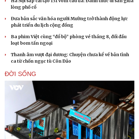
Hà Nội sắp cải tạo 131 vòm cầu đá: Đánh thức di sản giữa
lòng phố cổ
Đưa bản sắc văn hóa người Mường trở thành động lực
phát triển du lịch cộng đồng
Ba phim Việt cùng “đổ bộ” phòng vé tháng 8, đối đầu
loạt bom tấn ngoại
Thanh âm vượt đại dương: Chuyện chưa kể về bản tình
ca từ chốn ngục tù Côn Đảo
ĐỜI SỐNG
Sức khỏe
Đời sống