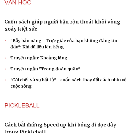
Du lịch biển Việt Nam: Muốn bứt phá phải vượt khỏi lợi
thế tự nhiên
Vì một phút buông thả sau hơi men, tôi bàng hoàng
phát hiện mắc bệnh tình dục
Ranh giới mong manh giữa hài hước và phản cảm
“Đô thị xanh - từ yêu cầu thích ứng đến động lực phát
triển”
Cải chính
VĂN HỌC
Cuốn sách giúp người bận rộn thoát khỏi vòng
xoáy kiệt sức
"Bẫy bản năng - Trực giác của bạn không đáng tin
đâu": Khi dữ liệu lên tiếng
Truyện ngắn: Khoảng lặng
Truyện ngắn "Trong đoàn quân"