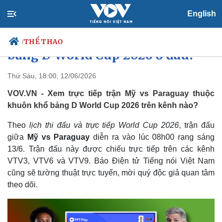
English
Xem trực tiếp Mỹ vs Paraguay
THỂ THAO
/
bảng D World Cup 2026 ở đâu?
Thứ Sáu, 18:00, 12/06/2026
VOV.VN - Xem trực tiếp trận Mỹ vs Paraguay thuộc
Chính trị
Xã hội
khuôn khổ bảng D World Cup 2026 trên kênh nào?
Đảng
Tin 24h
Tổ chức nhân sự
Dự báo thời tiết
Theo
lịch thi đấu và trực tiếp World Cup 2026
, trận đấu
Quốc hội
Giáo dục
giữa
Mỹ vs Paraguay
diễn ra vào lúc 08h00 rạng sáng
Nhận diện sự thật
Dấu ấn VOV
Việc làm
13/6. Trận đấu này được chiếu trực tiếp trên các kênh
Biển đảo
VTV3, VTV6 và VTV9. Báo Điện tử Tiếng nói Việt Nam
cũng sẽ tường thuật trực tuyến, mời quý độc giả quan tâm
theo dõi.