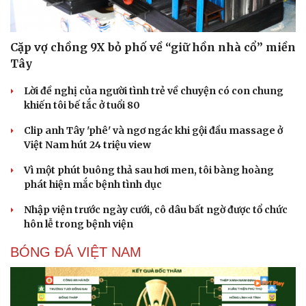
Dinh dưỡng - món ngon
Nhà đẹp
Cây thuốc
Blog
Sản phụ khoa
Tình yêu - Gia đình
Cặp vợ chồng 9X bỏ phố về “giữ hồn nhà cổ” miền
Nhi khoa
Tây
Nam khoa
Làm đẹp - giảm cân
Lời đề nghị của người tình trẻ về chuyện có con chung
Phòng mạch online
khiến tôi bế tắc ở tuổi 80
Ăn sạch sống khỏe
Clip anh Tây 'phê' và ngơ ngác khi gội đầu massage ở
Việt Nam hút 24 triệu view
Vì một phút buông thả sau hơi men, tôi bàng hoàng
phát hiện mắc bệnh tình dục
Nhập viện trước ngày cưới, cô dâu bất ngờ được tổ chức
hôn lễ trong bệnh viện
BÓNG ĐÁ VIỆT NAM