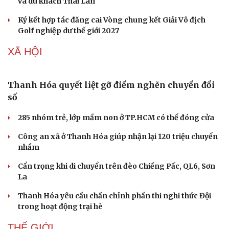
Du lịch biển Việt Nam: Muốn bứt phá phải vượt
khỏi lợi thế tự nhiên
Khách quốc tế đến Việt Nam 7 tháng 2026: Những con
số nổi bật
Nhặt bỏ 'hạt sạn' để làng biển Đắk Lắk giữ chân du
khách
Cần Thơ cụ thể hóa “Ba kết nối”, xúc tiến đón dòng vốn
và du khách Thái Lan
Ký kết hợp tác đăng cai Vòng chung kết Giải Vô địch
Golf nghiệp dư thế giới 2027
XÃ HỘI
Thanh Hóa quyết liệt gỡ điểm nghẽn chuyển đổi
số
285 nhóm trẻ, lớp mầm non ở TP.HCM có thể đóng cửa