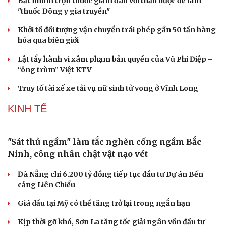
giao tranh củng cố sức mạnh
Indonesia làm mưa nhân tạo đối phó với nguy cơ El Niño
PHÁP LUẬT
Khởi tố chủ tịch công ty "nổ" sở hữu hàng chục tỉ
Euro
Bắt nhóm trộn thuốc giảm đau với thảo dược để làm
"thuốc Đông y gia truyền"
Khởi tố đối tượng vận chuyển trái phép gần 50 tấn hàng
hóa qua biên giới
Lật tẩy hành vi xâm phạm bản quyền của Vũ Phi Điệp –
“ông trùm” Việt KTV
Truy tố tài xế xe tải vụ nữ sinh tử vong ở Vĩnh Long
KINH TẾ