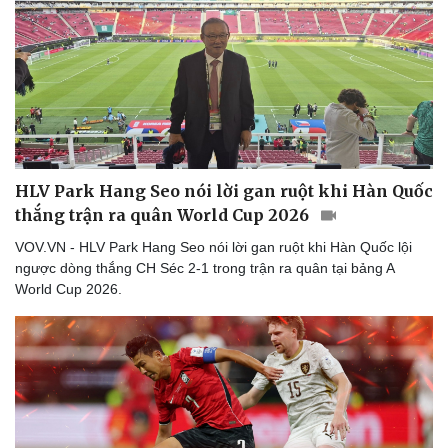
HLV Park Hang Seo nói lời gan ruột khi Hàn Quốc
Thể thao
Ô tô - Xe máy
thắng trận ra quân World Cup 2026
Bóng đá
Ô tô
VOV.VN - HLV Park Hang Seo nói lời gan ruột khi Hàn Quốc lội
Lịch thi đấu bóng đá
Xe máy
ngược dòng thắng CH Séc 2-1 trong trận ra quân tại bảng A
Thế giới thể thao
Tư vấn
World Cup 2026.
eSports
Hậu trường