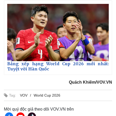
e
u
s
d
r
c
m
:
e
r
3
-
e
.
i
e
a
6
n
n
0
-
%
P
i
i
c
t
n
u
r
e
i
n
g
T
Bảng xếp hạng World Cup 2026 mới nhất:
Tuyệt vời Hàn Quốc
i
m
Quách Khiêm/VOV.VN
e
Tag:
VOV
World Cup 2026
Mời quý độc giả theo dõi VOV.VN trên