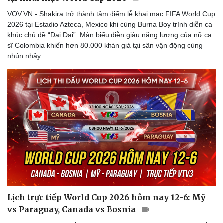
VOV.VN - Shakira trở thành tâm điểm lễ khai mạc FIFA World Cup
2026 tại Estadio Azteca, Mexico khi cùng Burna Boy trình diễn ca
khúc chủ đề “Dai Dai”. Màn biểu diễn giàu năng lượng của nữ ca
sĩ Colombia khiến hơn 80.000 khán giả tại sân vận động cùng
Doanh nghiệp
Công nghệ
nhún nhảy.
Thông tin doanh nghiệp
Sành điệu
Doanh nghiệp 24h
Tin Công nghệ
Doanh nhân
Trải nghiệm
Vì cộng đồng
Chuyển đổi số
Lịch trực tiếp World Cup 2026 hôm nay 12-6: Mỹ
vs Paraguay, Canada vs Bosnia