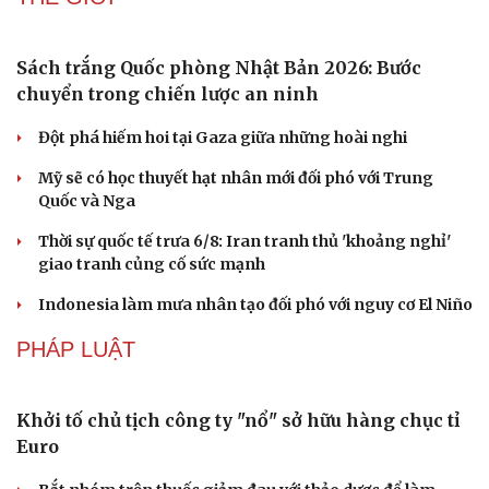
Công an xã ở Thanh Hóa giúp nhận lại 120 triệu chuyển
nhầm
Cẩn trọng khi di chuyển trên đèo Chiềng Pấc, QL6, Sơn
La
Thanh Hóa yêu cầu chấn chỉnh phần thi nghi thức Đội
trong hoạt động trại hè
THẾ GIỚI
Sách trắng Quốc phòng Nhật Bản 2026: Bước
Du lịch
Podcast
chuyển trong chiến lược an ninh
Tư vấn
Câu chuyện thời sự
Săn Tour
Đọc truyện đêm khuya
Đột phá hiếm hoi tại Gaza giữa những hoài nghi
check-in
Cửa sổ tình yêu
Kể chuyện cho bé
Mỹ sẽ có học thuyết hạt nhân mới đối phó với Trung
Hạt giống tâm hồn
Quốc và Nga
Thời sự quốc tế trưa 6/8: Iran tranh thủ 'khoảng nghỉ'