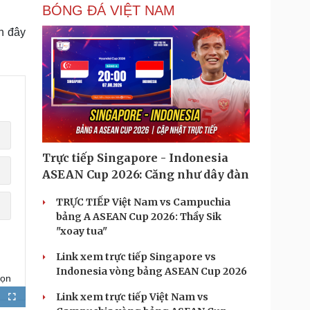
BÓNG ĐÁ VIỆT NAM
h đây
Trực tiếp Singapore - Indonesia
ASEAN Cup 2026: Căng như dây đàn
TRỰC TIẾP Việt Nam vs Campuchia
bảng A ASEAN Cup 2026: Thầy Sik
"xoay tua"
Link xem trực tiếp Singapore vs
Indonesia vòng bảng ASEAN Cup 2026
họn
Link xem trực tiếp Việt Nam vs
F
u