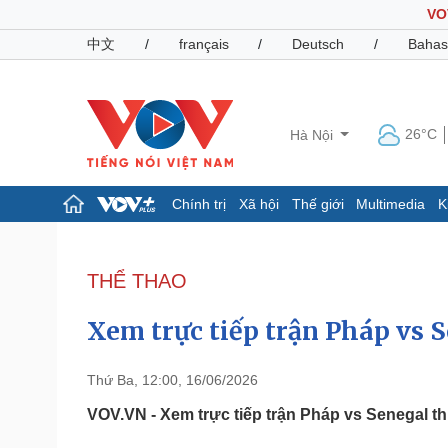
VO
中文
/
français
/
Deutsch
/
Bahas
26°C
Hà Nội
Chính trị
Xã hội
Thế giới
Multimedia
K
Chính trị
Xã hội
Đảng
Tin 24h
THỂ THAO
Tổ chức nhân sự
Dự báo thời tiết
Quốc hội
Giáo dục
Xem trực tiếp trận Pháp vs 
Nhận diện sự thật
Dấu ấn VOV
Việc làm
Biển đảo
Thứ Ba, 12:00, 16/06/2026
Pháp luật
Quân sự - Quốc phòng
VOV.VN - Xem trực tiếp trận Pháp vs Senegal t
Vụ án
Vũ khí