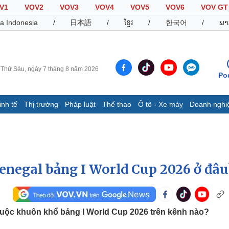
V1
VOV2
VOV3
VOV4
VOV5
VOV6
VOV GT
a Indonesia
/
日本語
/
ខ្មែរ
/
한국어
/
ພາ
Thứ Sáu, ngày 7 tháng 8 năm 2026
Po
inh tế
Thị trường
Pháp luật
Thể thao
Ô tô - Xe máy
Doanh nghi
Thế giới
Multimedia
K
Quan sát
Video
B
Cuộc sống đó đây
Ảnh
K
Hồ sơ
E-Magazine
Senegal bảng I World Cup 2026 ở đâu
Infographic
Thể thao
Ô tô - Xe máy
D
huộc khuôn khổ bảng I World Cup 2026 trên kênh nào?
Bóng đá
Ô tô
T