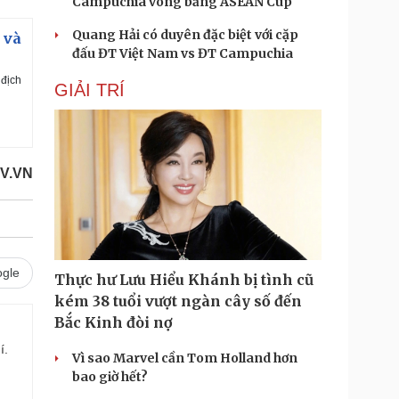
Campuchia vòng bảng ASEAN Cup
l
l
s
c
Quang Hải có duyên đặc biệt với cặp
 và
r
e
đấu ĐT Việt Nam vs ĐT Campuchia
e
n
 địch
GIẢI TRÍ
V.VN
gle
Thực hư Lưu Hiểu Khánh bị tình cũ
kém 38 tuổi vượt ngàn cây số đến
Bắc Kinh đòi nợ
í.
Vì sao Marvel cần Tom Holland hơn
bao giờ hết?