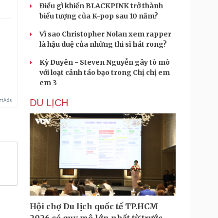
Điều gì khiến BLACKPINK trở thành
biểu tượng của K-pop sau 10 năm?
Vì sao Christopher Nolan xem rapper
là hậu duệ của những thi sĩ hát rong?
Kỳ Duyên - Steven Nguyễn gây tò mò
với loạt cảnh táo bạo trong Chị chị em
em 3
DU LỊCH
Hội chợ Du lịch quốc tế TP.HCM