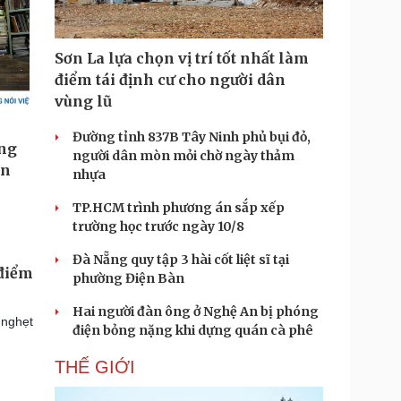
Sơn La lựa chọn vị trí tốt nhất làm
điểm tái định cư cho người dân
vùng lũ
Đường tỉnh 837B Tây Ninh phủ bụi đỏ,
người dân mòn mỏi chờ ngày thảm
nhựa
TP.HCM trình phương án sắp xếp
trường học trước ngày 10/8
Đà Nẵng quy tập 3 hài cốt liệt sĩ tại
 điểm
phường Điện Bàn
Hai người đàn ông ở Nghệ An bị phóng
 nghẹt
điện bỏng nặng khi dựng quán cà phê
THẾ GIỚI