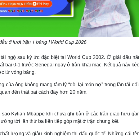
ầu ở lượt trận 1 bảng I World Cup 2026
 tái ngộ sau ký ức đặc biệt tại World Cup 2002. Ở giải đấu n
hất bại 0-1 trước Senegal ngay ở trận khai mạc. Kết quả này ké
c từ vòng bảng.
 của ông không mang tâm lý “đòi lại món nợ” trong lần tái đấu
 quan đến thất bại cách đây hơn 20 năm.
i sao Kylian Mbappe khi chưa ghi bàn ở các trận giao hữu gần
ướng tới lần thứ ba liên tiếp góp mặt ở trận chung kết.
 chất lượng và giàu kinh nghiệm thi đấu quốc tế. Những cái tê