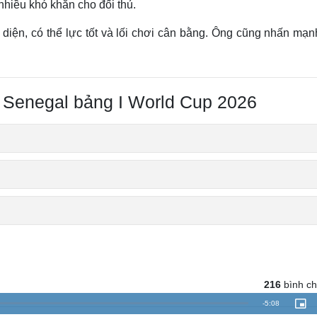
nhiều khó khăn cho đối thủ.
diện, có thể lực tốt và lối chơi cân bằng. Ông cũng nhấn mạn
 Senegal bảng I World Cup 2026
216
bình c
R
-
5:08
P
i