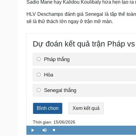
Sadio Mane hay Kalidou Koulibaly hứa hẹn tạo ra 
HLV Deschamps đánh giá Senegal là tập thể toàn 
sẽ là thử thách lớn ngay ở trận mở màn.
Dự đoán kết quả trận Pháp vs
Pháp thắng
Hòa
Senegal thắng
Thời gian: 15/06/2026
L
P
M
o
l
u