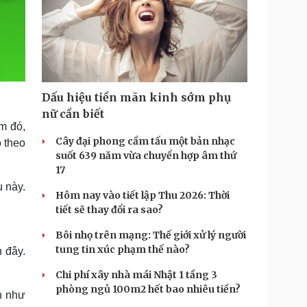
Dấu hiệu tiền mãn kinh sớm phụ
nữ cần biết
ăm đó,
Cây đại phong cầm tấu một bản nhạc
o theo
suốt 639 năm vừa chuyển hợp âm thứ
17
 này.
Hôm nay vào tiết lập Thu 2026: Thời
tiết sẽ thay đổi ra sao?
Bôi nhọ trên mạng: Thế giới xử lý người
tung tin xúc phạm thế nào?
 đây.
Chi phí xây nhà mái Nhật 1 tầng 3
phòng ngủ 100m2 hết bao nhiêu tiền?
n như