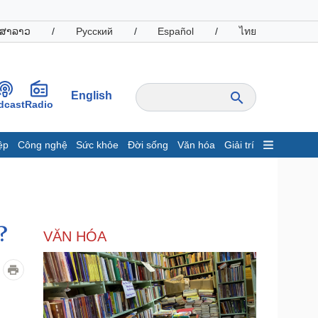
ສາລາວ
/
Русский
/
Español
/
ไทย
English
dcast
Radio
ệp
Công nghệ
Sức khỏe
Đời sống
Văn hóa
Giải trí
inh tế
Thị trường
ất động sản
Giá vàng
hởi nghiệp
Tiêu dùng
Tỷ giá
?
VĂN HÓA
Chứng khoán
Giá cà phê
oanh nghiệp
Công nghệ
hông tin doanh nghiệp
Sành điệu