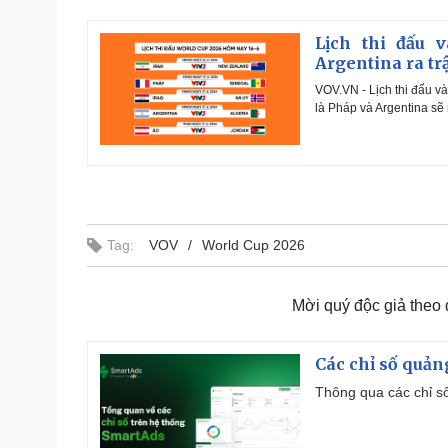
a
a
t
d
y
e
e
d
Lịch thi đấu 
:
1
Argentina ra tr
.
9
1
VOV.VN - Lịch thi đấu v
%
là Pháp và Argentina sẽ r
Tag:
VOV
World Cup 2026
Mời quý độc giả theo
Các chỉ số quản
Thông qua các chỉ số