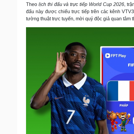
Tin nóng
Việt Nam
Theo
lịch thi đấu và trực tiếp World Cup 2026
, tr
Tư vấn luật
Phân tích
đấu này được chiếu trực tiếp trên các kênh VTV
tường thuật trực tuyến, mời quý độc giả quan tâm
Sức khỏe
Đời sống
Dinh dưỡng - món ngon
Nhà đẹp
Cây thuốc
Blog
Sản phụ khoa
Tình yêu - Gia đình
Nhi khoa
Nam khoa
Làm đẹp - giảm cân
Phòng mạch online
Ăn sạch sống khỏe
Cải chính