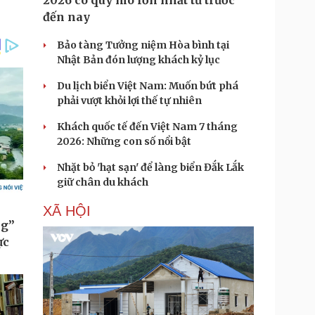
2026 có quy mô lớn nhất từ trước
đến nay
Bảo tàng Tưởng niệm Hòa bình tại
Nhật Bản đón lượng khách kỷ lục
Du lịch biển Việt Nam: Muốn bứt phá
phải vượt khỏi lợi thế tự nhiên
Khách quốc tế đến Việt Nam 7 tháng
2026: Những con số nổi bật
Nhặt bỏ 'hạt sạn' để làng biển Đắk Lắk
giữ chân du khách
XÃ HỘI