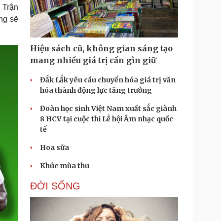
Doanh nghiệp 24h
Tin Công nghệ
 Trận
Doanh nhân
Trải nghiệm
ng sẽ
ì cộng đồng
Chuyển đổi số
Hiệu sách cũ, không gian sáng tạo
u lịch
Podcast
mang nhiều giá trị cần gìn giữ
Tư vấn
Câu chuyện thời sự
Săn Tour
Đọc truyện đêm khuya
Đắk Lắk yêu cầu chuyển hóa giá trị văn
heck-in
Cửa sổ tình yêu
hóa thành động lực tăng trưởng
Kể chuyện cho bé
Đoàn học sinh Việt Nam xuất sắc giành
Hạt giống tâm hồn
8 HCV tại cuộc thi Lễ hội Âm nhạc quốc
tế
Hoa sữa
Khúc mùa thu
ĐỜI SỐNG