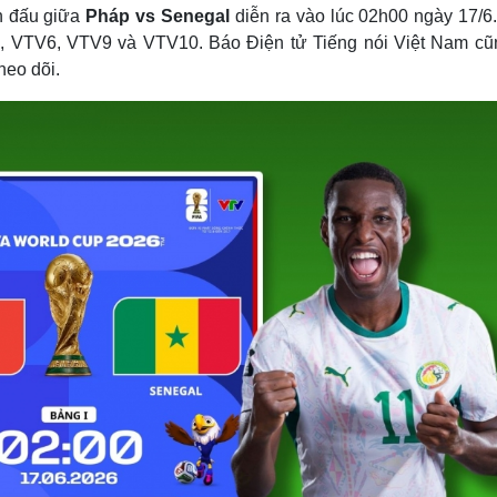
Lịch thi đấu bóng đá
Xe máy
ận đấu giữa
Pháp vs Senegal
diễn ra vào lúc 02h00 ngày 17/6.
Thế giới thể thao
Tư vấn
3, VTV6, VTV9 và VTV10. Báo Điện tử Tiếng nói Việt Nam cũ
eSports
V
 theo dõi.
Hậu trường
Văn hóa
Giải trí
D
Sân khấu - Điện ảnh
Nghệ sĩ
Văn học
Thời trang
Âm nhạc
Sao Việt
c
Di sản