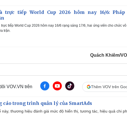
c
e
t
u
r
và trực tiếp World Cup 2026 hôm nay 16/6: Pháp
m
e
-
ận
i
a
n
-
à trực tiếp World Cup 2026 hôm nay 16/6 rạng sáng 17/6, hai ứng viên cho chức vô
P
i
i
a trận.
c
t
n
u
r
e
i
n
Quách Khiêm/VO
g
T
i
 dõi VOV.VN trên
Thêm VOV trên Goo
m
e
g cáo trong trình quản lý của SmartAds
 này, thương hiệu đánh giá mức độ hiển thị, tương tác, hiệu quả chi ph