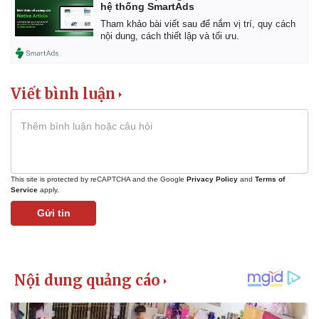
Vụ án
Vũ khí
hệ thống SmartAds
Tin nóng
Việt Nam
Tham khảo bài viết sau để nắm vị trí, quy cách
Tư vấn luật
Phân tích
nội dung, cách thiết lập và tối ưu.
Viết bình luận
This site is protected by reCAPTCHA and the Google
Privacy Policy
and
Terms of
Service
apply.
Gửi tin