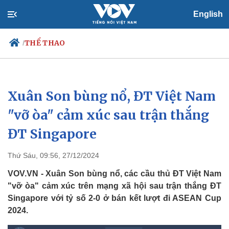
English
THỂ THAO
/
Xuân Son bùng nổ, ĐT Việt Nam
Chính trị
Xã hội
Đảng
Tin 24h
"vỡ òa" cảm xúc sau trận thắng
Tổ chức nhân sự
Dự báo thời tiết
ĐT Singapore
Quốc hội
Giáo dục
Nhận diện sự thật
Dấu ấn VOV
Việc làm
Thứ Sáu, 09:56, 27/12/2024
Biển đảo
VOV.VN - Xuân Son bùng nổ, các cầu thủ ĐT Việt Nam
"vỡ òa" cảm xúc trên mạng xã hội sau trận thắng ĐT
Singapore với tỷ số 2-0 ở bán kết lượt đi ASEAN Cup
2024.