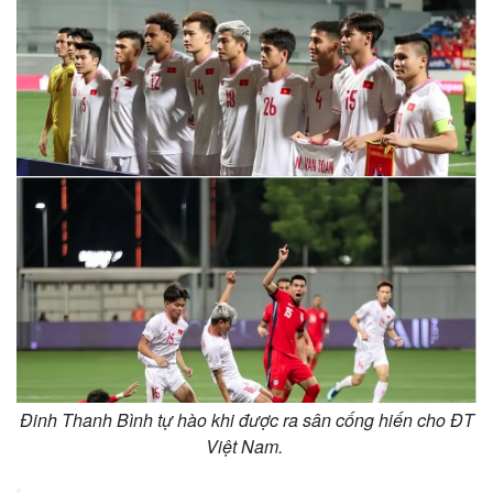
Kinh tế
Thị trường
Bất động sản
Giá vàng
Đinh Thanh Bình tự hào khi được ra sân cống hiến cho ĐT
Khởi nghiệp
Tiêu dùng
Việt Nam.
Tỷ giá
Chứng khoán