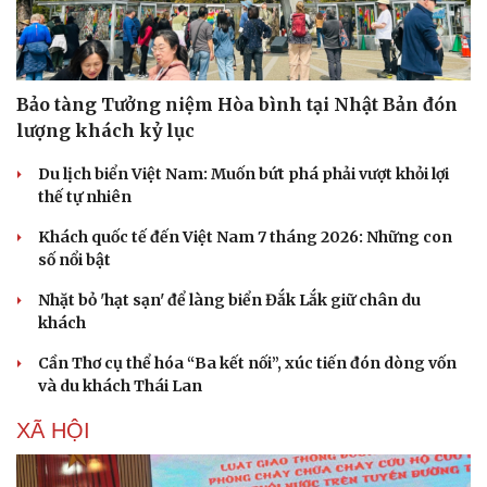
Bảo tàng Tưởng niệm Hòa bình tại Nhật Bản đón
lượng khách kỷ lục
Du lịch biển Việt Nam: Muốn bứt phá phải vượt khỏi lợi
thế tự nhiên
Khách quốc tế đến Việt Nam 7 tháng 2026: Những con
số nổi bật
Nhặt bỏ 'hạt sạn' để làng biển Đắk Lắk giữ chân du
khách
Cần Thơ cụ thể hóa “Ba kết nối”, xúc tiến đón dòng vốn
Du lịch
và du khách Thái Lan
Podcast
Tư vấn
Câu chuyện thời sự
XÃ HỘI
Săn Tour
Đọc truyện đêm khuya
check-in
Cửa sổ tình yêu
Kể chuyện cho bé