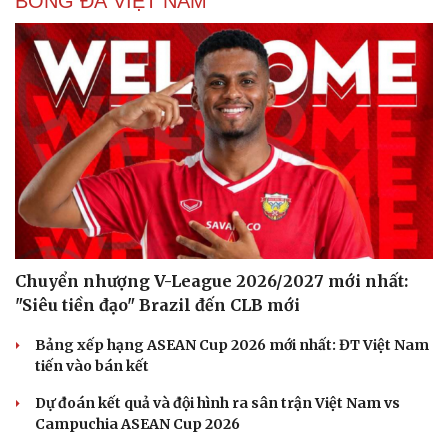
BÓNG ĐÁ VIỆT NAM
Chuyển nhượng V-League 2026/2027 mới nhất:
Văn hóa
Giải trí
"Siêu tiền đạo" Brazil đến CLB mới
Sân khấu - Điện ảnh
Nghệ sĩ
Văn học
Thời trang
Bảng xếp hạng ASEAN Cup 2026 mới nhất: ĐT Việt Nam
Âm nhạc
Sao Việt
tiến vào bán kết
Di sản
Dự đoán kết quả và đội hình ra sân trận Việt Nam vs
Campuchia ASEAN Cup 2026