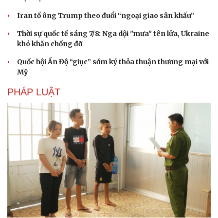
Iran tố ông Trump theo đuổi “ngoại giao sân khấu”
Thời sự quốc tế sáng 7/8: Nga dội "mưa" tên lửa, Ukraine
khó khăn chống đỡ
Quốc hội Ấn Độ “giục” sớm ký thỏa thuận thương mại với
Mỹ
PHÁP LUẬT
Cải chính