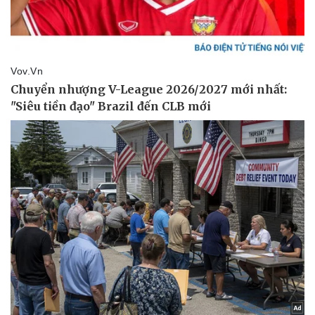
Thể thao
Ô tô - Xe máy
Bóng đá
Ô tô
Lịch thi đấu bóng đá
Xe máy
Thế giới thể thao
Tư vấn
eSports
Hậu trường