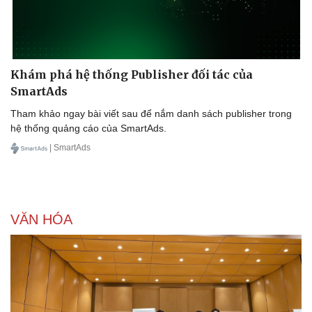
Khám phá hệ thống Publisher đối tác của
SmartAds
Sức khỏe
Đời sống
Tham khảo ngay bài viết sau để nắm danh sách publisher trong
Dinh dưỡng - món ngon
Nhà đẹp
hệ thống quảng cáo của SmartAds.
Cây thuốc
Blog
| SmartAds
Sản phụ khoa
Tình yêu - Gia đình
Nhi khoa
Nam khoa
Làm đẹp - giảm cân
Phòng mạch online
VĂN HÓA
Ăn sạch sống khỏe