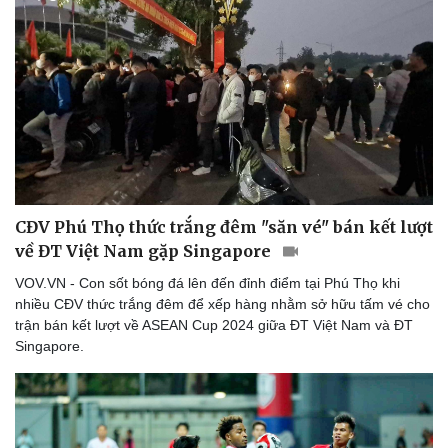
Doanh nghiệp
Công nghệ
Thông tin doanh nghiệp
Sành điệu
Doanh nghiệp 24h
Tin Công nghệ
Doanh nhân
Trải nghiệm
Vì cộng đồng
Chuyển đổi số
CĐV Phú Thọ thức trắng đêm "săn vé" bán kết lượt
về ĐT Việt Nam gặp Singapore
VOV.VN - Con sốt bóng đá lên đến đỉnh điểm tại Phú Thọ khi
nhiều CĐV thức trắng đêm để xếp hàng nhằm sở hữu tấm vé cho
trận bán kết lượt về ASEAN Cup 2024 giữa ĐT Việt Nam và ĐT
Singapore.