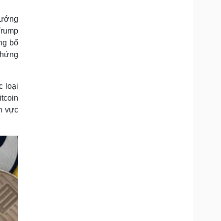
Doanh nghiệp 24h
Tin Công nghệ
Doanh nhân
Trải nghiệm
hướng
ì cộng đồng
Chuyển đổi số
Trump
ng bổ
u lịch
Podcast
Chứng
Tư vấn
Câu chuyện thời sự
Săn Tour
Đọc truyện đêm khuya
 loại
heck-in
Cửa sổ tình yêu
itcoin
Kể chuyện cho bé
Hạt giống tâm hồn
h vực