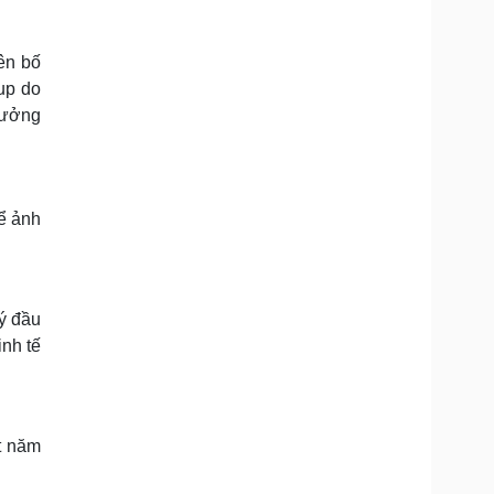
yên bố
up do
rưởng
hể ảnh
uý đầu
nh tế
t năm