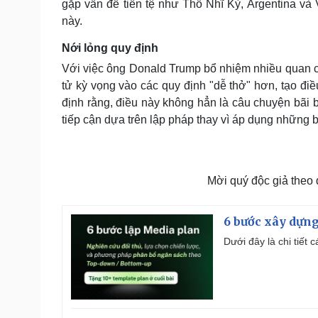
gặp vấn đề tiền tệ như Thổ Nhĩ Kỳ, Argentina và V
này.
Nới lỏng quy định
Với việc ông Donald Trump bổ nhiệm nhiều quan chức
tử kỳ vọng vào các quy định "dễ thở" hơn, tạo đi
định rằng, điều này không hẳn là câu chuyện bãi b
tiếp cận dựa trên lập pháp thay vì áp dụng những
Mời quý độc giả theo
6 bước xây dựng
Dưới đây là chi tiết