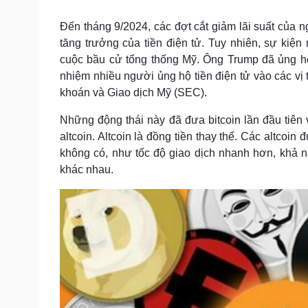
Tin nóng
Việt Nam
Tư vấn luật
Phân tích
Đến tháng 9/2024, các đợt cắt giảm lãi suất của 
tăng trưởng của tiền điện tử. Tuy nhiên, sự kiệ
cuộc bầu cử tổng thống Mỹ. Ông Trump đã ủng hộ 
Sức khỏe
Đời sống
nhiệm nhiều người ủng hộ tiền điện tử vào các vị
khoán và Giao dịch Mỹ (SEC).
Dinh dưỡng - món ngon
Nhà đẹp
Cây thuốc
Blog
Những động thái này đã đưa bitcoin lần đầu tiê
Sản phụ khoa
Tình yêu - Gia đình
altcoin. Altcoin là đồng tiền thay thế. Các altcoi
Nhi khoa
Nam khoa
không có, như tốc độ giao dịch nhanh hơn, khả 
Làm đẹp - giảm cân
khác nhau.
Phòng mạch online
Ăn sạch sống khỏe
Cải chính