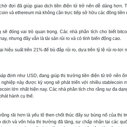
hờ đợi đã giúp giao dịch tiền điện tử trở nên dễ dàng hơn. 
tcoin và ethereum mà không cần trực tiếp sở hữu các đồng tiền 
sẽ đóng vai trò quan trọng. Các nhà phân tích cho biết bitco
nay, nhưng đây vẫn là tài sản rủi ro và có tính biến động cao.
hiệu suất trên 21% để bù đắp rủi ro, dựa trên tỷ lệ rủi ro-lợi
áp định như USD, đang giúp thị trường tiền điện tử trở nên ổn
nghiệp này được kỳ vọng sẽ phát triển với nhiều stablecoin m
blecoin lớn nhất hiện nay. Các nhà phân tích cho rằng sự đa dạ
phát hành cụ thể.
ng rãi hơn là yếu tố then chốt thúc đẩy sự bùng nổ của thị t
o dịch và vốn hóa thị trường đã tăng, sự chấp nhận tại các qu