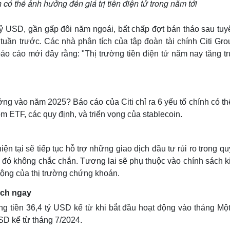
h có thể ảnh hưởng đến giá trị tiền điện tử trong năm tới
00 tỷ USD, gần gấp đôi năm ngoái, bất chấp đợt bán tháo sau tu
uần trước. Các nhà phân tích của tập đoàn tài chính Citi Gro
áo cáo mới đây rằng: "Thị trường tiền điện tử năm nay tăng t
trưởng vào năm 2025? Báo cáo của Citi chỉ ra 6 yếu tố chính có t
ồm ETF, các quy định, và triển vọng của stablecoin.
ện tại sẽ tiếp tục hỗ trợ những giao dịch đầu tư rủi ro trong q
 đó không chắc chắn. Tương lai sẽ phụ thuộc vào chính sách ki
ộng của thị trường chứng khoán.
ịch ngay
ng tiền 36,4 tỷ USD kể từ khi bắt đầu hoạt động vào tháng Mộ
USD kể từ tháng 7/2024.