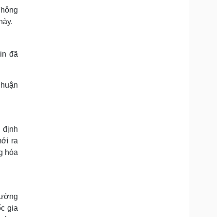
Thông
này.
in đã
 nhuận
 định
ới ra
ng hóa
rường
ốc gia