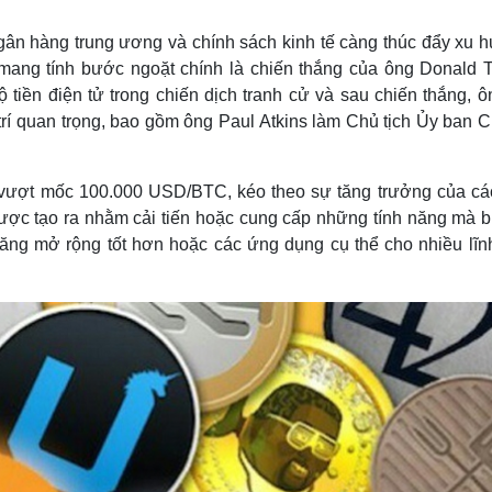
Lịch thi đấu bóng đá
Xe máy
Thế giới thể thao
Tư vấn
ngân hàng trung ương và chính sách kinh tế càng thúc đẩy xu 
eSports
V
n mang tính bước ngoặt chính là chiến thắng của ông Donald 
Hậu trường
tiền điện tử trong chiến dịch tranh cử và sau chiến thắng, ô
Văn hóa
Giải trí
D
 trí quan trọng, bao gồm ông Paul Atkins làm Chủ tịch Ủy ban 
Sân khấu - Điện ảnh
Nghệ sĩ
Văn học
Thời trang
n vượt mốc 100.000 USD/BTC, kéo theo sự tăng trưởng của các
Âm nhạc
Sao Việt
c
n được tạo ra nhằm cải tiến hoặc cung cấp những tính năng mà b
Di sản
năng mở rộng tốt hơn hoặc các ứng dụng cụ thể cho nhiều lĩn