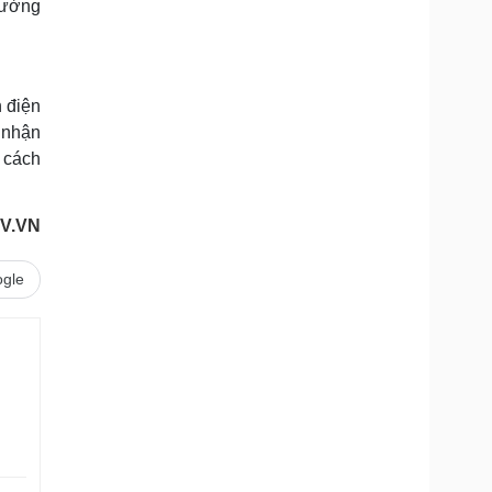
trường
n điện
 nhận
t cách
TV.VN
gle