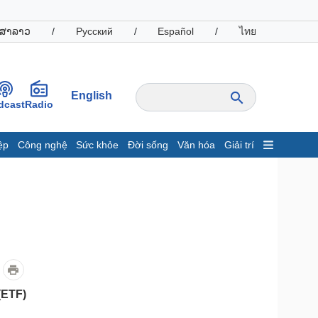
ສາລາວ
/
Русский
/
Español
/
ไทย
English
dcast
Radio
ệp
Công nghệ
Sức khỏe
Đời sống
Văn hóa
Giải trí
inh tế
Thị trường
ất động sản
Giá vàng
hởi nghiệp
Tiêu dùng
Tỷ giá
Chứng khoán
Giá cà phê
oanh nghiệp
Công nghệ
(ETF)
hông tin doanh nghiệp
Sành điệu