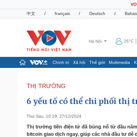
VO
中文
/
français
/
Deutsch
/
Bahas
26°C
Hà Nội
Chính trị
Xã hội
Thế giới
Multimedia
K
Chính trị
Xã hội
Đảng
Tin 24h
THỊ TRƯỜNG
Tổ chức nhân sự
Dự báo thời tiết
Quốc hội
Giáo dục
6 yếu tố có thể chi phối thị
Nhận diện sự thật
Dấu ấn VOV
Việc làm
Biển đảo
Thứ Sáu, 10:19, 27/12/2024
Pháp luật
Quân sự - Quốc phòng
Thị trường tiền điện tử đã bùng nổ từ đầu nă
bitcoin giao dịch ngay, giúp các nhà đầu tư dễ 
Vụ án
Vũ khí