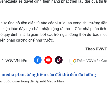
enezuela sẽ quyết định tiềm năng phát triển lâu dài của thị 
 ủng hộ tiền điện tử vào các vị trí quan trọng, thị trường tiề
ều kiện thúc đẩy sự chấp nhận rộng rãi hơn. Các nhà phân tích
ỏ quy định, mà là giảm bớt các trở ngại, đồng thời dự báo mộ
 biện pháp cưỡng chế như trước.
Theo PV/V
 dõi VOV.VN trên
Thêm VOV trên Goo
 media plan: từ nghiên cứu đối thủ đến đo lường
 các bước quan trọng để lập một Media Plan.