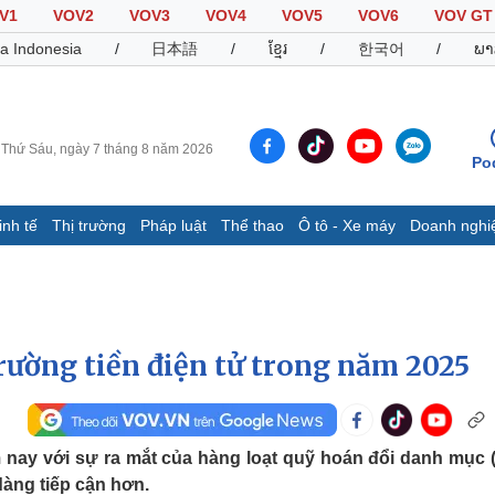
V1
VOV2
VOV3
VOV4
VOV5
VOV6
VOV GT
a Indonesia
/
日本語
/
ខ្មែរ
/
한국어
/
ພາ
Thứ Sáu, ngày 7 tháng 8 năm 2026
Po
inh tế
Thị trường
Pháp luật
Thể thao
Ô tô - Xe máy
Doanh nghi
Thế giới
Multimedia
K
Quan sát
Video
B
Cuộc sống đó đây
Ảnh
K
Hồ sơ
E-Magazine
 trường tiền điện tử trong năm 2025
Infographic
Thể thao
Ô tô - Xe máy
D
m nay với sự ra mắt của hàng loạt quỹ hoán đổi danh mục 
dàng tiếp cận hơn.
Bóng đá
Ô tô
T