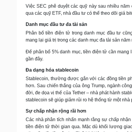
Việc SEC phê duyệt các quỹ này sau nhiều năm c
qua các quỹ ETF, nhà đầu tư có thể theo dõi giá bi
Danh mục đầu tư đa tài sản
Phân bổ tiền điện tử trong danh mục đầu tư cũng 
mang lại giá trị trong các danh mục đa tài sản năm 
Để phân bổ 5% danh mục, tiền điện tử cần mang lại 
gần đây.
Đa dạng hóa stablecoin
Stablecoin, thường được gắn với các đồng tiền ph
hơn. Sau chiến thắng của ông Trump, ngành công 
đời, đe dọa vị thế của Tether – nhà phát hành sta
stablecoin sẽ giúp giảm rủi ro hệ thống từ một nhà 
Sự chấp nhận rộng rãi hơn
Các nhà phân tích nhấn mạnh rằng sự chấp nhận rộ
tiền điện tử thời gian qua. Mặc dù khối lượng gia