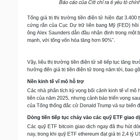
Báo cáo của Citi chỉ ra 6 yếu tố chín
Tổng giá trị thị trường tiền điện tử hiện đạt 3.4
cứng rắn của Cục Dự trữ liên bang Mỹ (FED) hồi t
ông Alex Saunders dẫn đầu nhận định trong một b
mạnh, với tổng vốn hóa tăng hơn 90%".
Vậy, liệu thị trường tiền điện tử sẽ tiếp tục tăng 
hưởng đến giá trị tiền điện tử trong năm tới, bao g
Nền kinh tế vĩ mô hỗ trợ
Các nhà phân tích kỳ vọng bối cảnh kinh tế vĩ mô hi
tiên của năm 2025, nhưng cảnh báo triển vọng sau
của Tổng thống đắc cử Donald Trump và sự biến đ
Dòng tiền tiếp tục chảy vào các quỹ ETF giao d
Các quỹ ETF bitcoin giao dịch ngay đã thu hút dò
nay, trong khi quỹ ETF ethereum đạt giá trị 2,4 tỷ 