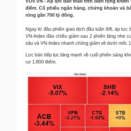
VOV.VN - Áp lực bán tháo trên diện rộng khiến
Tin nóng
Việt Nam
điểm. Cổ phiếu ngân hàng, chứng khoán và bất 
Tư vấn luật
Phân tích
ròng gần 700 tỷ đồng.
Ngay từ đầu phiên giao dịch đầu tuần 8/6, áp lực 
Sức khỏe
Đời sống
VN-Index đảo chiều giảm sau 2 phiên tăng nhẹ cu
Dinh dưỡng - món ngon
Nhà đẹp
sâu và VN-Index nhanh chóng giảm về dưới mốc 1.
Cây thuốc
Blog
Sản phụ khoa
Tình yêu - Gia đình
Lực bán tiếp tục tăng mạnh về cuối phiên sáng kh
Nhi khoa
cự 1.800 điểm.
Nam khoa
Làm đẹp - giảm cân
Phòng mạch online
Ăn sạch sống khỏe
Cải chính