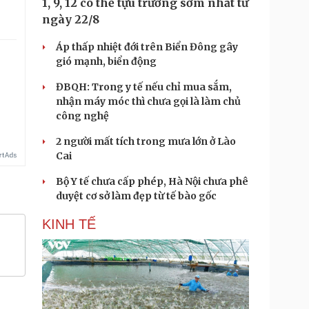
1, 9, 12 có thể tựu trường sớm nhất từ
ngày 22/8
Áp thấp nhiệt đới trên Biển Đông gây
gió mạnh, biển động
ĐBQH: Trong y tế nếu chỉ mua sắm,
nhận máy móc thì chưa gọi là làm chủ
công nghệ
2 người mất tích trong mưa lớn ở Lào
Cai
Bộ Y tế chưa cấp phép, Hà Nội chưa phê
duyệt cơ sở làm đẹp từ tế bào gốc
KINH TẾ