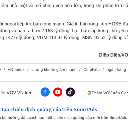
iểm nhờ một vài cổ phiếu vốn hóa lớn, trong khi phần lớn c
ối ngoại tiếp tục bán ròng mạnh. Giá trị bán ròng trên HOSE đ
ỷ đồng và bán ra hơn 2.163 tỷ đồng. Lực bán tập trung chủ yếu
òng 147,6 tỷ đồng, VHM 113,37 tỷ đồng, MSN 93,52 tỷ đồng v
Diệp Diệp/V
y
VN-Index
chứng khoán giảm mạnh
Cổ phiếu
ngân hàng
 dõi VOV.VN trên
Thêm VOV trên Goo
 tạo chiến dịch quảng cáo trên SmartAds
 bộ hướng dẫn cách tạo một chiến dịch quảng cáo mới trên SmartAds