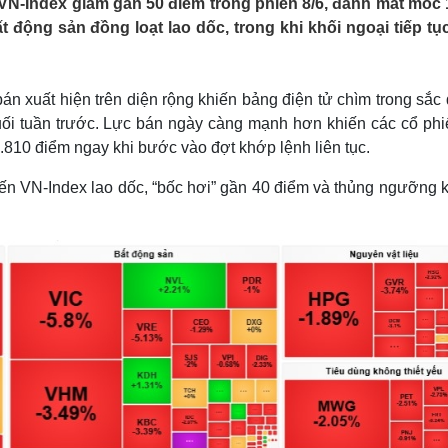
 VN-Index giảm gần 50 điểm trong phiên 8/6, đánh mất mốc 
Lịch thi đấu bóng đá
Xe máy
động sản đồng loạt lao dốc, trong khi khối ngoại tiếp tụ
Thế giới thể thao
Tư vấn
eSports
V
Hậu trường
bán xuất hiện trên diện rộng khiến bảng điện tử chìm trong sắc
Văn hóa
Giải trí
D
ối tuần trước. Lực bán ngày càng mạnh hơn khiến các cổ phiế
Sân khấu - Điện ảnh
Nghệ sĩ
810 điểm ngay khi bước vào đợt khớp lệnh liên tục.
Văn học
Thời trang
Âm nhạc
Sao Việt
c
iến VN-Index lao dốc, “bốc hơi” gần 40 điểm và thủng ngưỡng 
Di sản