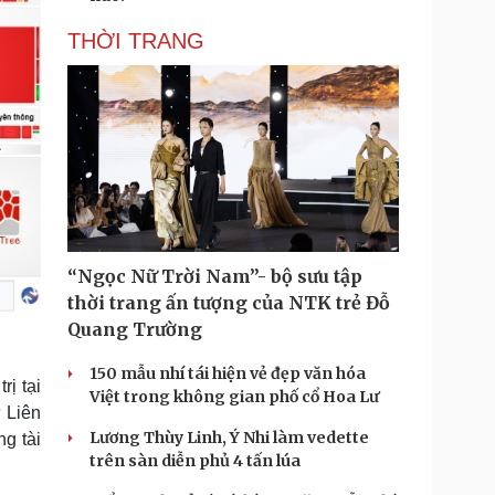
THỜI TRANG
“Ngọc Nữ Trời Nam”- bộ sưu tập
thời trang ấn tượng của NTK trẻ Đỗ
Quang Trường
150 mẫu nhí tái hiện vẻ đẹp văn hóa
rị tại
Việt trong không gian phố cổ Hoa Lư
ữ Liên
Lương Thùy Linh, Ý Nhi làm vedette
ng tài
trên sàn diễn phủ 4 tấn lúa