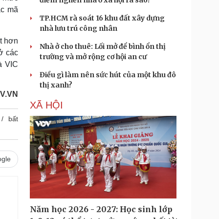
điểm nghẽn nhà ở xã hội ra sao?
ác mã
TP.HCM rà soát 16 khu đất xây dựng
nhà lưu trú công nhân
ạt hơn
Nhà ở cho thuê: Lối mở để bình ổn thị
 ở các
trường và mở rộng cơ hội an cư
à VIC
Điều gì làm nên sức hút của một khu đô
thị xanh?
OV.VN
XÃ HỘI
bất
gle
.
Năm học 2026 - 2027: Học sinh lớp