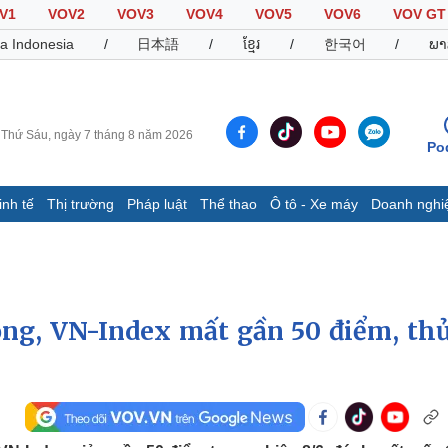
V1
VOV2
VOV3
VOV4
VOV5
VOV6
VOV GT
a Indonesia
/
日本語
/
ខ្មែរ
/
한국어
/
ພາ
Thứ Sáu, ngày 7 tháng 8 năm 2026
Po
inh tế
Thị trường
Pháp luật
Thể thao
Ô tô - Xe máy
Doanh nghi
Thế giới
Multimedia
K
Quan sát
Video
B
Cuộc sống đó đây
Ảnh
K
Hồ sơ
E-Magazine
rộng, VN-Index mất gần 50 điểm, th
Infographic
Thể thao
Ô tô - Xe máy
D
Bóng đá
Ô tô
T