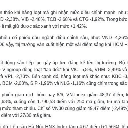
n tháo khi hàng loạt mã ghi nhận mức điều chỉnh mạnh, như
D -2,38%, VIB -2,48%, TCB -2,68% và CTG -1,92%. Trong bức 
 ít mã giữ được sắc xanh với mức +1,42%.
hiều cổ phiếu đầu ngành điều chỉnh sâu, như: VND -4,26%
ù vậy, thị trường vẫn xuất hiện một vài điểm sáng khi HCM +
t động sản tiếp tục gây áp lực đáng kể lên thị trường. Bộ 
ọ Vingroup đồng loạt “lao dốc” khi VIC -5,8%, VHM -3,49% v
và VPL -2,73%. Bên cạnh đó, hàng loạt mã khác như: KBC -3
 BCM -2,03%, SIP -1,96% và NLG -1,16% cũng chìm trong sắc 
c phiên giao dịch hôm nay 8/6, VN-Index giảm 48,37 điểm, 
,63%, xuống còn 1.790,53 điểm với 250 mã giảm, 66 mã tăn
 mức tham chiếu. Chỉ số VN30 cũng giảm 49,47 điểm (-2,49%)
 điểm với 27/30 mã giảm.
i đó, trên sàn Hà Nội, HNX-Index tăng 4,67 điểm (+1,56%), lê