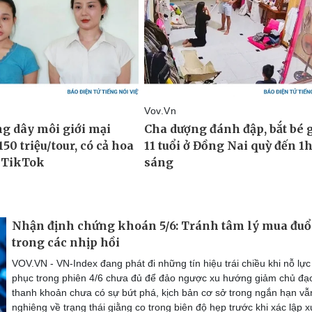
Nhận định chứng khoán 5/6: Tránh tâm lý mua đuổ
trong các nhịp hồi
VOV.VN - VN-Index đang phát đi những tín hiệu trái chiều khi nỗ lực
phục trong phiên 4/6 chưa đủ để đảo ngược xu hướng giảm chủ đạo
thanh khoản chưa có sự bứt phá, kịch bản cơ sở trong ngắn hạn vẫ
nghiêng về trạng thái giằng co trong biên độ hẹp trước khi xác lập x