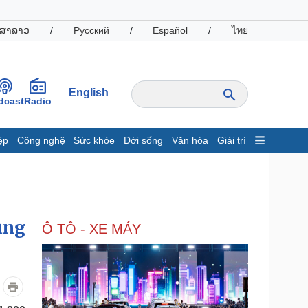
ສາລາວ
/
Русский
/
Español
/
ไทย
English
dcast
Radio
ệp
Công nghệ
Sức khỏe
Đời sống
Văn hóa
Giải trí
inh tế
Thị trường
ất động sản
Giá vàng
hởi nghiệp
Tiêu dùng
Tỷ giá
ủng
Ô TÔ - XE MÁY
Chứng khoán
Giá cà phê
oanh nghiệp
Công nghệ
hông tin doanh nghiệp
Sành điệu