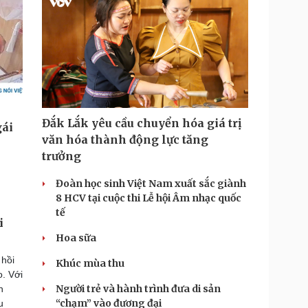
Đắk Lắk yêu cầu chuyển hóa giá trị
văn hóa thành động lực tăng
trưởng
Đoàn học sinh Việt Nam xuất sắc giành
8 HCV tại cuộc thi Lễ hội Âm nhạc quốc
tế
i
Hoa sữa
 hồi
Khúc mùa thu
. Với
Người trẻ và hành trình đưa di sản
n
“chạm” vào đương đại
u