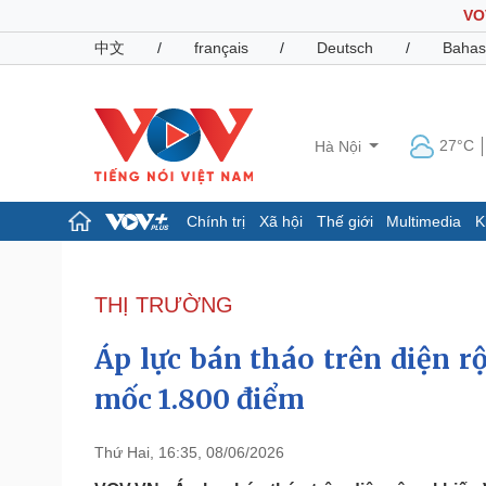
VO
中文
/
français
/
Deutsch
/
Bahas
27°C
Hà Nội
Chính trị
Xã hội
Thế giới
Multimedia
K
Chính trị
Xã hội
Đảng
Tin 24h
THỊ TRƯỜNG
Tổ chức nhân sự
Dự báo thời tiết
Quốc hội
Giáo dục
Áp lực bán tháo trên diện 
Nhận diện sự thật
Dấu ấn VOV
Việc làm
mốc 1.800 điểm
Biển đảo
Pháp luật
Quân sự - Quốc phòng
Thứ Hai, 16:35, 08/06/2026
Vụ án
Vũ khí