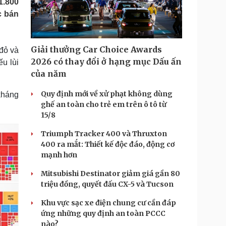
1.800
Doanh nghiệp 24h
Tin Công nghệ
c bán
Doanh nhân
Trải nghiệm
ì cộng đồng
Chuyển đổi số
Giải thưởng Car Choice Awards
 đỏ và
u lịch
Podcast
2026 có thay đổi ở hạng mục Dấu ấn
u lùi
Tư vấn
Câu chuyện thời sự
của năm
Săn Tour
Đọc truyện đêm khuya
heck-in
Cửa sổ tình yêu
Quy định mới về xử phạt không dùng
kháng
Kể chuyện cho bé
ghế an toàn cho trẻ em trên ô tô từ
Hạt giống tâm hồn
15/8
Triumph Tracker 400 và Thruxton
400 ra mắt: Thiết kế độc đáo, động cơ
mạnh hơn
Mitsubishi Destinator giảm giá gần 80
triệu đồng, quyết đấu CX-5 và Tucson
Khu vực sạc xe điện chung cư cần đáp
ứng những quy định an toàn PCCC
nào?