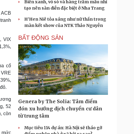
Biển xanh, vỏ sò và hàng trăm mẫu nhí
tạo nên sàn diễn đặc biệt ở Nha Trang
: ACB
H'Hen Niê tỏa sáng như nữ thần trong
tranh
màn kết show của NTK Thảo Nguyễn
BẤT ĐỘNG SẢN
, VIX
1,3%,
ba cổ
à VRE
,39%,
đỏ.
tương
Genera by The Solia: Tâm điểm
g, 52
đón xu hướng dịch chuyển cư dân
, còn
từ trung tâm
Mục tiêu 114 dự án: Hà Nội sẽ tháo gỡ
n mức