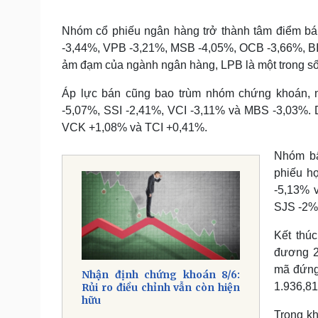
Nhóm cổ phiếu ngân hàng trở thành tâm điểm bá
-3,44%, VPB -3,21%, MSB -4,05%, OCB -3,66%, BI
ảm đạm của ngành ngân hàng, LPB là một trong số
Áp lực bán cũng bao trùm nhóm chứng khoán, n
-5,07%, SSI -2,41%, VCI -3,11% và MBS -3,03%. D
VCK +1,08% và TCI +0,41%.
Nhóm bấ
phiếu h
-5,13% 
SJS -2%,
Kết thú
đương 2
mã đứng
Nhận định chứng khoán 8/6:
1.936,81
Rủi ro điều chỉnh vẫn còn hiện
hữu
Trong kh