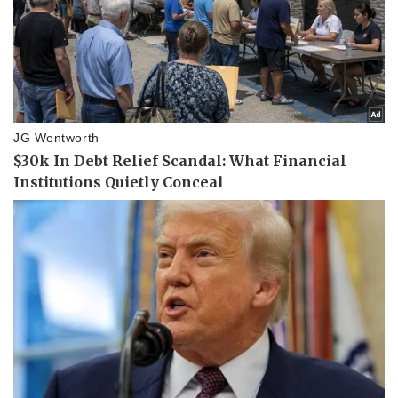
Pháp luật
Quân sự - Quốc phòng
Vụ án
Vũ khí
Tin nóng
Việt Nam
Tư vấn luật
Phân tích