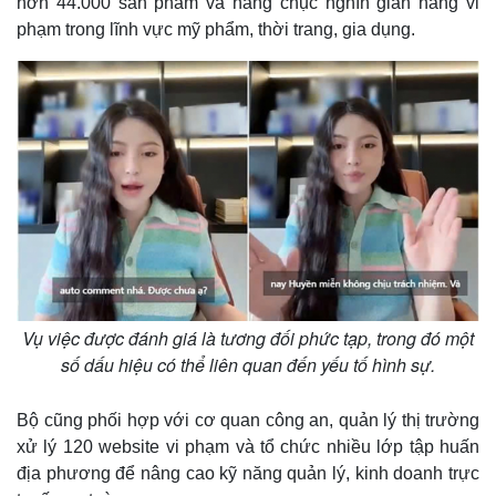
hơn 44.000 sản phẩm và hàng chục nghìn gian hàng vi
phạm trong lĩnh vực mỹ phẩm, thời trang, gia dụng.
Thế giới
Multimedia
Quan sát
Video
Cuộc sống đó đây
Ảnh
Vụ việc được đánh giá là tương đối phức tạp, trong đó một
Hồ sơ
E-Magazine
số dấu hiệu có thể liên quan đến yếu tố hình sự.
Infographic
Bộ cũng phối hợp với cơ quan công an, quản lý thị trường
xử lý 120 website vi phạm và tổ chức nhiều lớp tập huấn
địa phương để nâng cao kỹ năng quản lý, kinh doanh trực