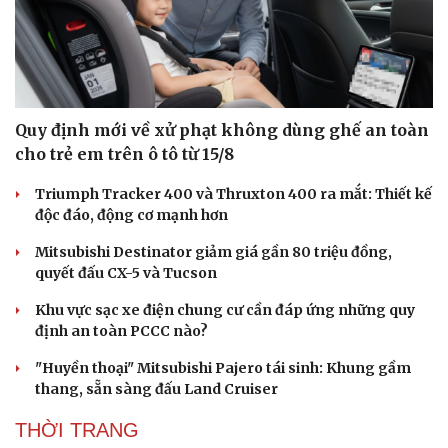
Vì cộng đồng
Chuyển đổi số
Quy định mới về xử phạt không dùng ghế an toàn
cho trẻ em trên ô tô từ 15/8
Triumph Tracker 400 và Thruxton 400 ra mắt: Thiết kế
độc đáo, động cơ mạnh hơn
Mitsubishi Destinator giảm giá gần 80 triệu đồng,
quyết đấu CX-5 và Tucson
Khu vực sạc xe điện chung cư cần đáp ứng những quy
định an toàn PCCC nào?
"Huyền thoại" Mitsubishi Pajero tái sinh: Khung gầm
thang, sẵn sàng đấu Land Cruiser
THỜI TRANG