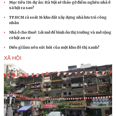
Sản phụ khoa
Tình yêu - Gia đình
Mục tiêu 114 dự án: Hà Nội sẽ tháo gỡ điểm nghẽn nhà ở
Nhi khoa
xã hội ra sao?
Nam khoa
TP.HCM rà soát 16 khu đất xây dựng nhà lưu trú công
Làm đẹp - giảm cân
nhân
Phòng mạch online
Ăn sạch sống khỏe
Nhà ở cho thuê: Lối mở để bình ổn thị trường và mở rộng
cơ hội an cư
Điều gì làm nên sức hút của một khu đô thị xanh?
XÃ HỘI