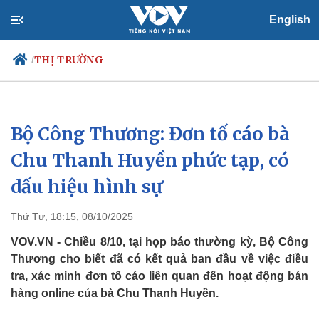
English
THỊ TRƯỜNG
/
Bộ Công Thương: Đơn tố cáo bà
Chính trị
Xã hội
Đảng
Tin 24h
Chu Thanh Huyền phức tạp, có
Tổ chức nhân sự
Dự báo thời tiết
dấu hiệu hình sự
Quốc hội
Giáo dục
Nhận diện sự thật
Dấu ấn VOV
Việc làm
Thứ Tư, 18:15, 08/10/2025
Biển đảo
VOV.VN - Chiều 8/10, tại họp báo thường kỳ, Bộ Công
Thương cho biết đã có kết quả ban đầu về việc điều
tra, xác minh đơn tố cáo liên quan đến hoạt động bán
hàng online của bà Chu Thanh Huyền.