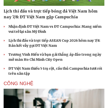
Lịch thi đấu và trực tiếp bóng đá Việt Nam hôm
Du lịch
Podcast
nay 7/8: ĐT Việt Nam gặp Campuchia
Tư vấn
Câu chuyện thời sự
Nhận định ĐT Việt Nam vs ĐT Campuchia: Mang niềm
Săn Tour
Đọc truyện đêm khuya
vui trở lại sân Mỹ Đình
check-in
Cửa sổ tình yêu
Kể chuyện cho bé
Lịch thi đấu và trực tiếp ASEAN Cup 2026 hôm nay 7/8:
Hạt giống tâm hồn
Bán kết vẫy gọi ĐT Việt Nam
Trương Vinh Hiển và bạn gái thắng áp đảo trong ngày
mở màn Ho Chi Minh City Open
ĐT Việt Nam thiếu 5 trụ cột, cầu thủ Campuchia tươi rói
trên sân tập
CÔNG NGHỆ