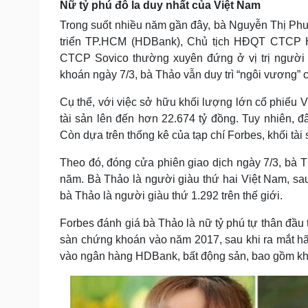
Nữ tỷ phú đô la duy nhất của Việt Nam
Tin nóng
Việt Nam
Tư vấn luật
Phân tích
Trong suốt nhiều năm gần đây, bà Nguyễn Thị P
triển TP.HCM (HDBank), Chủ tịch HĐQT CTCP Hà
CTCP Sovico thường xuyên đứng ở vị trị người 
khoán ngày 7/3, bà Thảo vẫn duy trì “ngôi vương” 
Sức khỏe
Đời sống
Dinh dưỡng - món ngon
Nhà đẹp
Cụ thể, với việc sở hữu khối lượng lớn cổ phiếu 
Cây thuốc
Blog
tài sản lên đến hơn 22.674 tỷ đồng. Tuy nhiên, đ
Sản phụ khoa
Tình yêu - Gia đình
Còn dựa trên thống kê của tạp chí Forbes, khối tài
Nhi khoa
Nam khoa
Theo đó, đóng cửa phiên giao dịch ngày 7/3, bà 
Làm đẹp - giảm cân
năm. Bà Thảo là người giàu thứ hai Việt Nam, sa
Phòng mạch online
Ăn sạch sống khỏe
bà Thảo là người giàu thứ 1.292 trên thế giới.
Cải chính
Forbes đánh giá bà Thảo là nữ tỷ phú tự thân đầu 
sàn chứng khoán vào năm 2017, sau khi ra mắt hã
vào ngân hàng HDBank, bất động sản, bao gồm khá