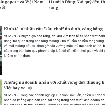
Kinh tế tư nhân cần "sân chơi" ổn định, công bằng
VOV.VN - Chuyên gia cho rằng, để khu vực kinh tế tư nhân trở thàn
động lực quan trọng cho tăng trưởng kinh tế, cần có nền tảng vững
về môi trường đầu tư, tháo gỡ các vướng mắc thủ tục hành chính, b
cập trong văn bản quy phạm pháp luật để tiết kiệm thời gian và chi 
không chính thức.
Những nữ doanh nhân với khát vọng đưa thương h
Việt bay xa
VOV.VN - Trong các doanh nghiệp của tỉnh Đắk Lắk, nhiều nữ doan
nhân đã khẳng định bản lĩnh, tài năng trong sản xuất kinh doanh đã
huy tài năng, trí tuệ, có nhiều đóng góp cho sự phát triển kinh tế - xã