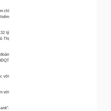
ậm chí
chiếm
32 tỷ
ũ Thị
 đoàn
 HĐQT
c với
m với
ank”.