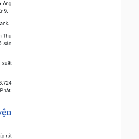
ợ ông
ứ 9.
Bank.
m Thu
6 sàn
 suất
(6.724
Phát.
yện
p rút