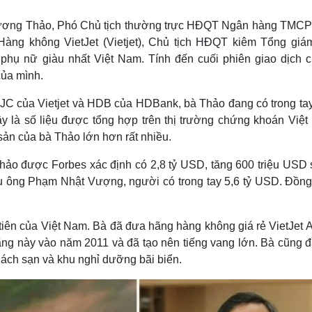
Lịch thi đấu bóng đá
Xe máy
Thế giới thể thao
Tư vấn
hương Thảo, Phó Chủ tịch thường trực HĐQT Ngân hàng TMCP
eSports
V
ng không VietJet (Vietjet), Chủ tịch HĐQT kiêm Tổng giá
Hậu trường
phụ nữ giàu nhất Việt Nam. Tính đến cuối phiên giao dịch 
của mình.
Văn hóa
Giải trí
D
Sân khấu - Điện ảnh
Nghệ sĩ
VJC của Vietjet và HDB của HDBank, bà Thảo đang có trong tay
Văn học
Thời trang
ây là số liệu được tổng hợp trên thị trường chứng khoán Việt
Âm nhạc
Sao Việt
c
 sản của bà Thảo lớn hơn rất nhiều.
Di sản
Thảo được Forbes xác định có 2,8 tỷ USD, tăng 600 triệu USD 
u ông Phạm Nhật Vượng, người có trong tay 5,6 tỷ USD. Đồng 
tiên của Việt Nam. Bà đã đưa hãng hàng không giá rẻ VietJet A
ng này vào năm 2011 và đã tạo nên tiếng vang lớn. Bà cũng đ
ch sạn và khu nghỉ dưỡng bãi biển.