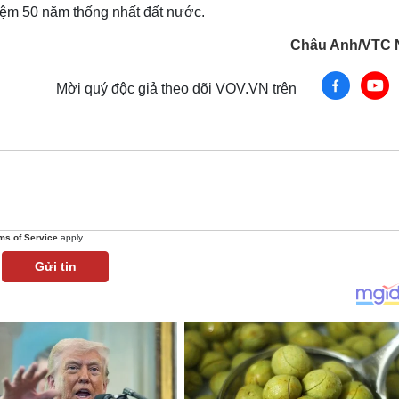
niệm 50 năm thống nhất đất nước.
Châu Anh/VTC 
Mời quý độc giả theo dõi VOV.VN trên
ms of Service
apply.
Gửi tin