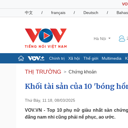
VO
中文
/
français
/
Deutsch
/
Bahas
Hà Nội
Chính trị
Xã hội
Thế giới
Multimedia
K
Chính trị
Xã hội
THỊ TRƯỜNG
Chứng khoán
Đảng
Tin 24h
Tổ chức nhân sự
Dự báo thời tiết
Khối tài sản của 10 'bóng h
Quốc hội
Giáo dục
Nhận diện sự thật
Dấu ấn VOV
Thứ Bảy, 11:18, 08/03/2025
Việc làm
Biển đảo
VOV.VN - Top 10 phụ nữ giàu nhất sàn chứng
đấng nam nhi cũng phải nể phục, ao ước.
Pháp luật
Quân sự - Quốc phòng
Vụ án
Vũ khí