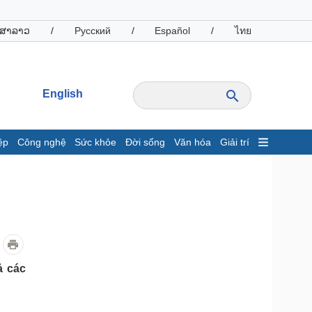
ສາລາວ
/
Русский
/
Español
/
ไทย
English
ệp
Công nghệ
Sức khỏe
Đời sống
Văn hóa
Giải trí
inh tế
Thị trường
ất động sản
Giá vàng
hởi nghiệp
Tiêu dùng
Tỷ giá
Chứng khoán
Giá cà phê
ả các
oanh nghiệp
Công nghệ
hông tin doanh nghiệp
Sành điệu