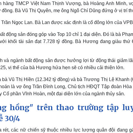
ân hàng TMCP Việt Nam Thịnh Vượng, bà Hoàng Anh Minh, v
đồng. Bà Vũ Thị Quyên, mẹ ông Ngô Chí Dũng đứng ở vị trí th
 bà Trần Ngọc Lan. Bà Lan được xác định là cổ đông lớn của VP
t động sản đóng góp vào Top 10 chỉ 1 đại diện. Đó là bà Phạ
i khối tài sản đạt 7.728 tỷ đồng. Bà Hương đang giàu thứ 
h và ngành bất động sản được hưởng lợi từ động thái giảm lãi
, vị thế của bà Hương hứa hẹn sẽ có nhiều cải thiện lớn.
à bà Vũ Thị Hiền (12.342 tỷ đồng) và bà Trương Thị Lệ Khanh 
 khoán là vợ ông Trần Đình Long, Chủ tịch HĐQT Tập đoàn Hòa 
 Cổ phần Vĩnh Hoàn, một đại diện lớn của ngành thủy sản.
 hồng" trên thao trường tập lu
ễ 30/4
 rét, các nữ chiến sỹ thuộc nhiều lực lượng quân đội đang gấ