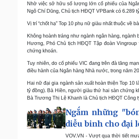
Nhờ việc sở hữu số lượng lớn cổ phiếu của Ng
Ngô Chí Dũng, Chủ tịch HĐQT VPBank có 6.289 tỷ 
Vị trí “chốt hạ” Top 10 phụ nữ giàu nhất thuộc về
Không hoành tráng như ngành ngân hàng, ngành bấ
Hương, Phó Chủ tịch HĐQT Tập đoàn Vingroup vớ
chứng khoán.
Tuy nhiên, do cổ phiếu VIC đang trên đà tăng mạn
điều hành của Ngân hàng Nhà nước, trong năm 2025
Hai nữ đại gia ngành sản xuất hoàn thiện Top 10 l
tỷ đồng). Bà Hiền, người giàu thứ hai sàn chứng
Bà Trương Thị Lệ Khanh là Chủ tịch HĐQT Công ty
Ngắm những "bóng
diễu binh cho đại l
VOV.VN - Vượt qua thời tiết mưa