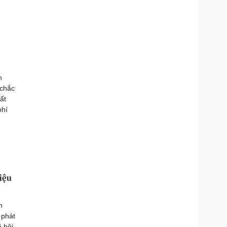
h
 chắc
ất
phí
iệu
h
 phát
 hội,