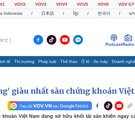
V1
VOV2
VOV3
VOV4
VOV5
VOV6
VOV GT
a Indonesia
/
日本語
/
ខ្មែរ
/
한국어
/
ພາ
26°C
Podcast
Radio
inh tế
Thị trường
Pháp luật
Thể thao
Ô tô - Xe máy
Doanh nghi
Thế giới
Multimedia
K
Quan sát
Video
B
Cuộc sống đó đây
Ảnh
K
ồng' giàu nhất sàn chứng khoán Việt
Hồ sơ
E-Magazine
Infographic
 khoán Việt Nam đang sở hữu khối tài sản khiến ngay c
Thể thao
Ô tô - Xe máy
D
Bóng đá
Ô tô
T