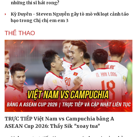
những thi sĩ hát rong?
Du lịch
Podcast
Tư vấn
Câu chuyện thời sự
Kỳ Duyên - Steven Nguyễn gây tò mò với loạt cảnh táo
Săn Tour
Đọc truyện đêm khuya
bạo trong Chị chị em em 3
check-in
Cửa sổ tình yêu
Kể chuyện cho bé
THỂ THAO
Hạt giống tâm hồn
TRỰC TIẾP Việt Nam vs Campuchia bảng A
ASEAN Cup 2026: Thầy Sik "xoay tua"