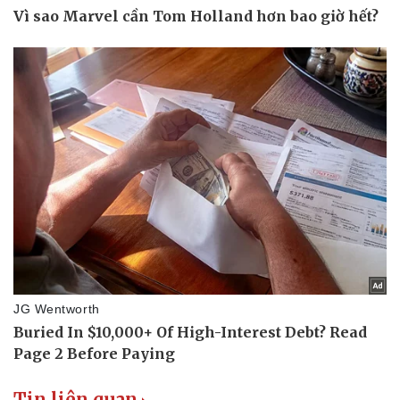
Thể thao
Ô tô - Xe máy
Bóng đá
Ô tô
Lịch thi đấu bóng đá
Xe máy
Thế giới thể thao
Tư vấn
eSports
Hậu trường
Tin liên quan