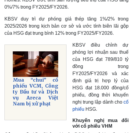
0%/7% trong FY2025/FY2026.
KBSV duy trì dự phóng giá thép tăng 1%/2% trong
2025/2026 trong kịch bản cơ sở và ước tính biên lãi gộp
của HSG đạt trung bình 12% trong FY2025/FY2026.
KBSV điều chỉnh dự
phóng lợi nhuận sau thuế
của HSG đạt 789/810 tỷ
đồng trong
Thế giới
Multimedia
FY2025/FY2026 và xác
Mua “chui” cổ
định giá trị hợp lý của
Quan sát
Video
phiếu VCM, Công
Cuộc sống đó đây
Ảnh
HSG đạt 18.000 đồng/cổ
ty Đầu tư và Dịch
Hồ sơ
E-Magazine
phiếu, đồng thời khuyến
vụ Areca Việt
Infographic
nghị trung lập dành cho
cổ
Nam bị xử phạt
phiếu
HSG.
Khuyến nghị mua đối
với cổ phiếu VHM