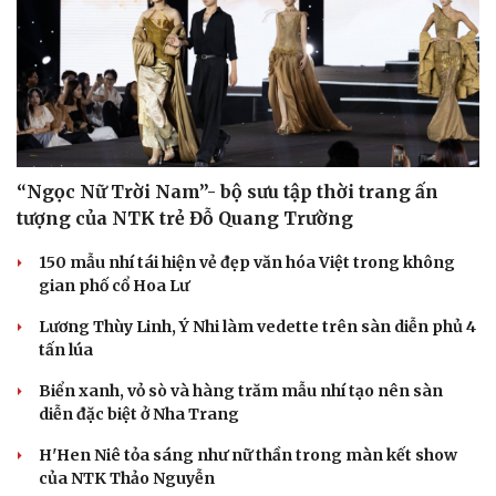
“Ngọc Nữ Trời Nam”- bộ sưu tập thời trang ấn
tượng của NTK trẻ Đỗ Quang Trường
150 mẫu nhí tái hiện vẻ đẹp văn hóa Việt trong không
gian phố cổ Hoa Lư
Lương Thùy Linh, Ý Nhi làm vedette trên sàn diễn phủ 4
tấn lúa
Sức khỏe
Đời sống
Biển xanh, vỏ sò và hàng trăm mẫu nhí tạo nên sàn
Dinh dưỡng - món ngon
Nhà đẹp
diễn đặc biệt ở Nha Trang
Cây thuốc
Blog
H'Hen Niê tỏa sáng như nữ thần trong màn kết show
Sản phụ khoa
Tình yêu - Gia đình
của NTK Thảo Nguyễn
Nhi khoa