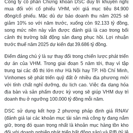
Công ty cổ phần Chứng khoán DSC duy trì khuyến nghị
mua đối với cổ phiếu VHM, với giá mục tiêu 84.900
đồng/cổ phiếu. Mặc dù dự báo doanh thu năm 2025 sẽ
giảm 10% so với năm trước, xuống còn 92.133 tỷ đồng,
song mức nền này vẫn được đánh giá là cao trong bối
cảnh thị trường bất động sản đang phục hồi. Lợi nhuận
trước thuế năm 2025 dự kiến đạt 39.686 tỷ đồng.
Điểm đáng chú ý là sự thay đổi trong chiến lược phát triển
dự án của VHM. Trong giai đoạn 5 năm tới, thay vì tập
trung tại các đô thị lớn như Hà Nội hay TP. Hồ Chí Minh,
Vinhomes sẽ phát triển quỹ đất ở nhiều địa phương mới
với tính chất nghỉ dưỡng, du lịch cao. Việc đa dạng hóa
địa bàn và sản phẩm được kỳ vọng sẽ giúp VHM duy trì
doanh thu ở ngưỡng 100.000 tỷ đồng mỗi năm.
DSC sử dụng kết hợp 2 phương pháp định giá RNAV
(đánh giá lại các khoản mục tài sản mà công ty đang nắm
giữ, trong đó quan trọng nhất là khoản mục hàng tồn kho
đối với doanh nghiệp phát triển bất động sản) và P/B (tỷ lệ