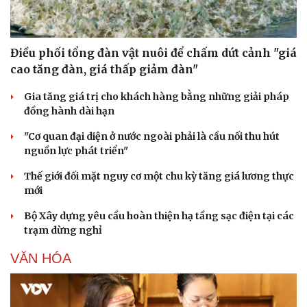
Sân khấu - Điện ảnh
Nghệ sĩ
Văn học
Thời trang
Âm nhạc
Sao Việt
Điều phối tổng đàn vật nuôi để chấm dứt cảnh "giá
Di sản
cao tăng đàn, giá thấp giảm đàn"
Gia tăng giá trị cho khách hàng bằng những giải pháp
đồng hành dài hạn
"Cơ quan đại diện ở nước ngoài phải là cầu nối thu hút
nguồn lực phát triển"
Thế giới đối mặt nguy cơ một chu kỳ tăng giá lương thực
mới
Bộ Xây dựng yêu cầu hoàn thiện hạ tầng sạc điện tại các
trạm dừng nghỉ
VĂN HÓA