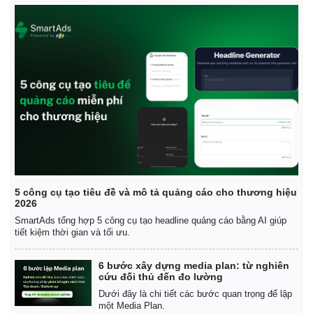
Kinh tế
Thị trường
5 công cụ tạo tiêu đề và mô tả quảng cáo cho thương hiệu
Bất động sản
Giá vàng
2026
Khởi nghiệp
Tiêu dùng
SmartAds tổng hợp 5 công cụ tạo headline quảng cáo bằng AI giúp
Tỷ giá
tiết kiệm thời gian và tối ưu.
Chứng khoán
Giá cà phê
6 bước xây dựng media plan: từ nghiên
cứu đối thủ đến đo lường
Dưới đây là chi tiết các bước quan trọng để lập
một Media Plan.