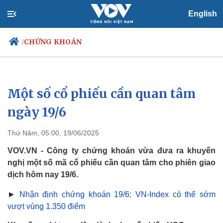
English
CHỨNG KHOÁN
/
Một số cổ phiếu cần quan tâm
Chính trị
Xã hội
Đảng
Tin 24h
ngày 19/6
Tổ chức nhân sự
Dự báo thời tiết
Quốc hội
Giáo dục
Thứ Năm, 05:00, 19/06/2025
Nhận diện sự thật
Dấu ấn VOV
Việc làm
VOV.VN - Công ty chứng khoán vừa đưa ra khuyến
Biển đảo
nghị một số mã cổ phiếu cần quan tâm cho phiên giao
dịch hôm nay 19/6.
►
Nhận định chứng khoán 19/6: VN-Index có thể sớm
vượt vùng 1.350 điểm