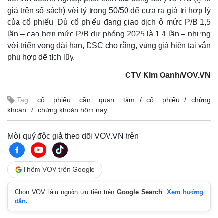
giá trên sổ sách) với tỷ trọng 50/50 để đưa ra giá trị hợp lý
của cổ phiếu. Dù cổ phiếu đang giao dịch ở mức P/B 1,5
lần – cao hơn mức P/B dự phóng 2025 là 1,4 lần – nhưng
với triển vọng dài hạn, DSC cho rằng, vùng giá hiện tại vẫn
phù hợp để tích lũy.
CTV Kim Oanh/VOV.VN
Tag:
cổ phiếu cần quan tâm
cổ phiếu
chứng
khoán
chứng khoán hôm nay
Mời quý độc giả theo dõi VOV.VN trên
Thêm VOV trên Google
Chọn VOV làm nguồn ưu tiên trên
Google Search
.
Xem hướng
dẫn.