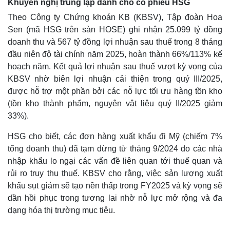
Khuyến nghị trung lập dành cho cổ phiếu HSG
Theo Công ty Chứng khoán KB (KBSV), Tập đoàn Hoa
Sen (mã HSG trên sàn HOSE) ghi nhận 25.099 tỷ đồng
doanh thu và 567 tỷ đồng lợi nhuận sau thuế trong 8 tháng
đầu niên độ tài chính năm 2025, hoàn thành 66%/113% kế
hoạch năm. Kết quả lợi nhuận sau thuế vượt kỳ vọng của
KBSV nhờ biên lợi nhuận cải thiện trong quý III/2025,
được hỗ trợ một phần bởi các nỗ lực tối ưu hàng tồn kho
(tồn kho thành phẩm, nguyên vật liệu quý II/2025 giảm
33%).
HSG cho biết, các đơn hàng xuất khẩu đi Mỹ (chiếm 7%
tổng doanh thu) đã tạm dừng từ tháng 9/2024 do các nhà
nhập khẩu lo ngại các vấn đề liên quan tới thuế quan và
rủi ro truy thu thuế. KBSV cho rằng, việc sản lượng xuất
khẩu sụt giảm sẽ tạo nền thấp trong FY2025 và kỳ vọng sẽ
dần hồi phục trong tương lai nhờ nỗ lực mở rộng và đa
dạng hóa thị trường mục tiêu.