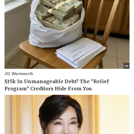
Pháp luật
Quân sự - Quốc phòng
Vụ án
Vũ khí
Tin nóng
Việt Nam
Tư vấn luật
Phân tích