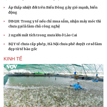
Áp thấp nhiệt đới trên Biển Đông gây gió mạnh, biển
động
ĐBQH: Trong y tế nếu chỉ mua sắm, nhận máy móc thì
chưa gọi là làm chủ công nghệ
2 người mất tích trong mưa lớn ở Lào Cai
Bộ Y tế chưa cấp phép, Hà Nội chưa phê duyệt cơ sở làm
đẹp từ tế bào gốc
KINH TẾ
Văn hóa
Giải trí