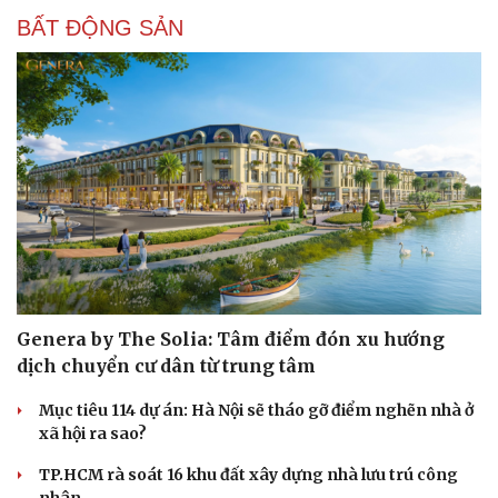
Nam khoa
BẤT ĐỘNG SẢN
Làm đẹp - giảm cân
Phòng mạch online
Ăn sạch sống khỏe
Genera by The Solia: Tâm điểm đón xu hướng
dịch chuyển cư dân từ trung tâm
Mục tiêu 114 dự án: Hà Nội sẽ tháo gỡ điểm nghẽn nhà ở
xã hội ra sao?
TP.HCM rà soát 16 khu đất xây dựng nhà lưu trú công
nhân