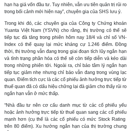
hạn hạ giá vốn đầu tư. Tuy nhiên, vẫn ưu tiên quản trị rủi ro
trong bối cảnh mới hiện nay”, chuyên gia của SHS lưu ý.
Trong khi đó, các chuyên gia của Công ty Chứng khoán
Yuanta Việt Nam (YSVN) cho rằng, thị trường có thể sẽ
tiếp tục đà tăng trong phiên hôm nay 18/4 và chỉ số VN-
Index có thể quay lại mức kháng cự 1.246 điểm. Đồng
thời, thị trường vẫn đang trong giai đoạn tích lũy ngắn hạn
và tình trạng phân hóa có thể sẽ còn tiếp diễn và kéo dài
trong những phiên tới. Ngoài ra, chỉ báo tâm lý ngắn hạn
tiếp tục giảm nhẹ nhưng chỉ báo vẫn đang trong vùng lạc
quan. Điểm tích cực là các cổ phiếu ảnh hưởng trực tiếp từ
thuế quan đã có dấu hiệu chững lại đà giảm cho thấy rủi ro
ngắn hạn vẫn ở mức thấp.
Kinh tế
Thị trường
“Nhà đầu tư nên cơ cấu danh mục từ các cổ phiếu yếu
Bất động sản
Giá vàng
hoặc ảnh hưởng trực tiếp từ thuế quan sang các cổ phiếu
Khởi nghiệp
Tiêu dùng
mạnh hơn (cụ thể là các cổ phiếu có mức Stock Rating
Tỷ giá
trên 80 điểm). Xu hướng ngắn hạn của thị trường chung
Chứng khoán