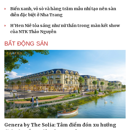
Biển xanh, vỏ sò và hàng trăm mẫu nhí tạo nên sàn
diễn đặc biệt ở Nha Trang
H'Hen Niê tỏa sáng như nữ thần trong màn kết show
của NTK Thảo Nguyễn
BẤT ĐỘNG SẢN
Văn hóa
Giải trí
Sân khấu - Điện ảnh
Nghệ sĩ
Văn học
Thời trang
Âm nhạc
Sao Việt
Di sản
Genera by The Solia: Tâm điểm đón xu hướng