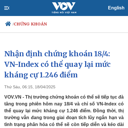
English
CHỨNG KHOÁN
/
Nhận định chứng khoán 18/4:
Chính trị
Xã hội
Đảng
Tin 24h
VN-Index có thể quay lại mức
Tổ chức nhân sự
Dự báo thời tiết
kháng cự 1.246 điểm
Quốc hội
Giáo dục
Nhận diện sự thật
Dấu ấn VOV
Việc làm
Thứ Sáu, 06:15, 18/04/2025
Biển đảo
VOV.VN - Thị trường chứng khoán có thể sẽ tiếp tục đà
tăng trong phiên hôm nay 18/4 và chỉ số VN-Index có
thể quay lại mức kháng cự 1.246 điểm. Đồng thời, thị
trường vẫn đang trong giai đoạn tích lũy ngắn hạn và
tình trạng phân hóa có thể sẽ còn tiếp diễn và kéo dài