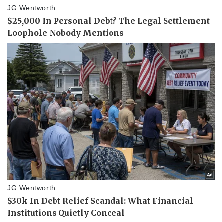
Thể thao
Ô tô - Xe máy
Bóng đá
Ô tô
Lịch thi đấu bóng đá
Xe máy
Thế giới thể thao
Tư vấn
eSports
Hậu trường