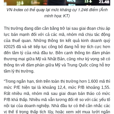
VN-Index có thể quay lại mức kháng cự 1.246 điểm (Ảnh
minh họa: KT)
Thị trường đang dần cân bằng trở lại sau giai đoạn chịu áp
lực bán mạnh đối với cả các mã, nhóm mã chịu tác động
của thuế quan. Những thông tin kết quả kinh doanh quý
I/2025 đã và sẽ tiếp tục công bố đang hỗ trợ tích cực hơn
đến tâm lý của nhà đầu tư. Bên cạnh thông tin đàm phán
thương mại giữa Mỹ và Nhật Bản, cũng như kỳ vọng sẽ có
thông tin về đàm phán giữa Mỹ và Trung Quốc cũng hỗ trợ
tâm lý thị trường.
“Trong ngắn hạn, tính trên toàn thị trường hơn 1.600 mã thì
mức P/E hiện tại là khoảng 12,4, mức P/B khoảng 1,55.
Rất nhiều mã, nhóm mã sau giai đoạn bán tháo có mức
P/B khá thấp. Nhiều mã vẫn tương đối rẽ so với các yếu tố
nội tại của doanh nghiệp. Nhà đầu tư có thể cân nhắc các
vị thế tỉ trọng thấp tích lũy, hoặc xem xét mua lướt ngắn