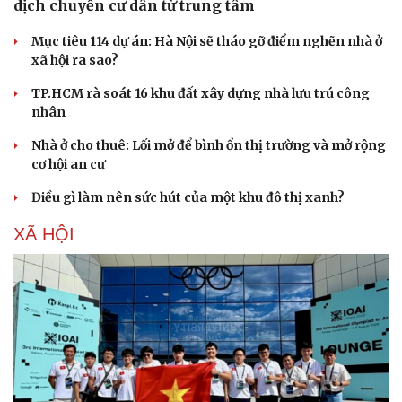
dịch chuyển cư dân từ trung tâm
Mục tiêu 114 dự án: Hà Nội sẽ tháo gỡ điểm nghẽn nhà ở
xã hội ra sao?
TP.HCM rà soát 16 khu đất xây dựng nhà lưu trú công
nhân
Nhà ở cho thuê: Lối mở để bình ổn thị trường và mở rộng
cơ hội an cư
Điều gì làm nên sức hút của một khu đô thị xanh?
XÃ HỘI