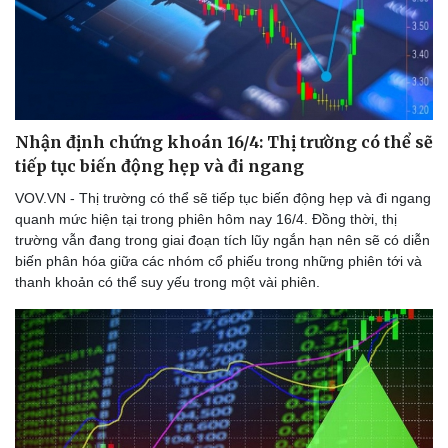
Doanh nghiệp
Công nghệ
Thông tin doanh nghiệp
Sành điệu
Nhận định chứng khoán 16/4: Thị trường có thể sẽ
Doanh nghiệp 24h
Tin Công nghệ
Doanh nhân
Trải nghiệm
tiếp tục biến động hẹp và đi ngang
Vì cộng đồng
Chuyển đổi số
VOV.VN - Thị trường có thể sẽ tiếp tục biến động hẹp và đi ngang
quanh mức hiện tại trong phiên hôm nay 16/4. Đồng thời, thị
trường vẫn đang trong giai đoạn tích lũy ngắn hạn nên sẽ có diễn
biến phân hóa giữa các nhóm cổ phiếu trong những phiên tới và
thanh khoản có thể suy yếu trong một vài phiên.