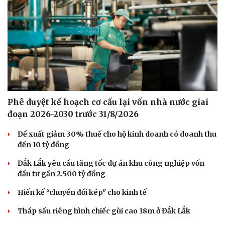
Phê duyệt kế hoạch cơ cấu lại vốn nhà nước giai
đoạn 2026-2030 trước 31/8/2026
Đề xuất giảm 30% thuế cho hộ kinh doanh có doanh thu
đến 10 tỷ đồng
Đắk Lắk yêu cầu tăng tốc dự án khu công nghiệp vốn
đầu tư gần 2.500 tỷ đồng
Du lịch
Podcast
Tư vấn
Câu chuyện thời sự
Hiến kế “chuyển đổi kép" cho kinh tế
Săn Tour
Đọc truyện đêm khuya
Tháp sầu riêng hình chiếc gùi cao 18m ở Đắk Lắk
check-in
Cửa sổ tình yêu
Kể chuyện cho bé