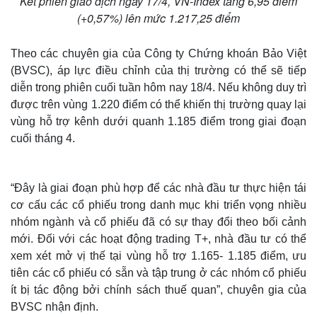
Kết phiên giao dịch ngày 17/4, VN-Index tăng 6,95 điểm
(+0,57%) lên mức 1.217,25 điểm
Theo các chuyên gia của Công ty Chứng khoán Bảo Việt
(BVSC), áp lực điều chỉnh của thị trường có thể sẽ tiếp
diễn trong phiên cuối tuần hôm nay 18/4. Nếu không duy trì
được trên vùng 1.220 điểm có thể khiến thị trường quay lại
vùng hỗ trợ kênh dưới quanh 1.185 điểm trong giai đoạn
cuối tháng 4.
“Đây là giai đoạn phù hợp để các nhà đầu tư thực hiện tái
cơ cấu các cổ phiếu trong danh mục khi triển vọng nhiều
Thế giới
Multimedia
nhóm ngành và cổ phiếu đã có sự thay đổi theo bối cảnh
Quan sát
Video
Cuộc sống đó đây
Ảnh
mới. Đối với các hoạt động trading T+, nhà đầu tư có thể
Hồ sơ
E-Magazine
xem xét mở vị thế tại vùng hỗ trợ 1.165- 1.185 điểm, ưu
Infographic
tiên các cổ phiếu có sẵn và tập trung ở các nhóm cổ phiếu
ít bị tác động bởi chính sách thuế quan”, chuyên gia của
BVSC nhận định.