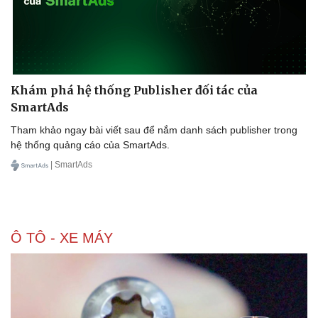
Khám phá hệ thống Publisher đối tác của
SmartAds
Sức khỏe
Đời sống
Dinh dưỡng - món ngon
Nhà đẹp
Tham khảo ngay bài viết sau để nắm danh sách publisher trong
Cây thuốc
Blog
hệ thống quảng cáo của SmartAds.
Sản phụ khoa
Tình yêu - Gia đình
| SmartAds
Nhi khoa
Nam khoa
Làm đẹp - giảm cân
Phòng mạch online
Ăn sạch sống khỏe
Ô TÔ - XE MÁY