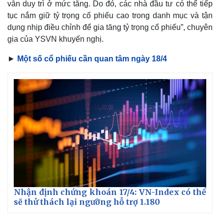
vẫn duy trì ở mức tăng. Do đó, các nhà đầu tư có thể tiếp
Giá cà phê
tục nắm giữ tỷ trọng cổ phiếu cao trong danh mục và tận
dụng nhịp điều chỉnh để gia tăng tỷ trọng cổ phiếu”, chuyên
gia của YSVN khuyến nghị.
►
Một số cổ phiếu cần quan tâm ngày 18/4
Nhận định chứng khoán 17/4: VN-Index có thể
sẽ thử thách lại ngưỡng hỗ trợ 1.180