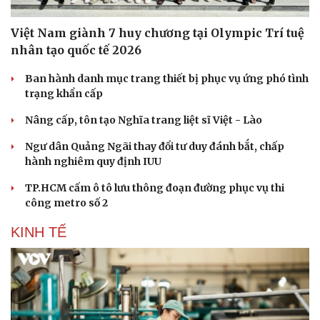
Việt Nam giành 7 huy chương tại Olympic Trí tuệ
nhân tạo quốc tế 2026
Ban hành danh mục trang thiết bị phục vụ ứng phó tình
trạng khẩn cấp
Nâng cấp, tôn tạo Nghĩa trang liệt sĩ Việt - Lào
Ngư dân Quảng Ngãi thay đổi tư duy đánh bắt, chấp
hành nghiêm quy định IUU
TP.HCM cấm ô tô lưu thông đoạn đường phục vụ thi
công metro số 2
Văn hóa
Giải trí
Sân khấu - Điện ảnh
Nghệ sĩ
KINH TẾ
Văn học
Thời trang
Âm nhạc
Sao Việt
Di sản