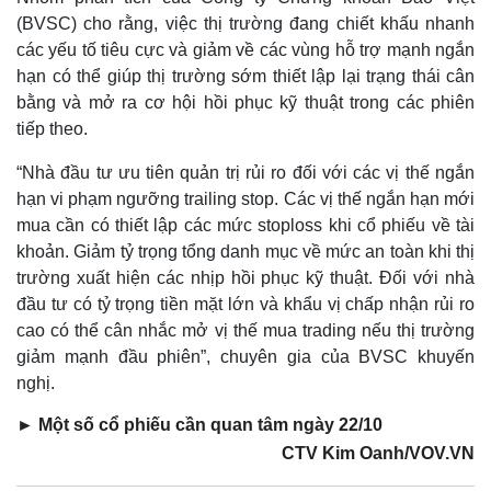
(BVSC) cho rằng, việc thị trường đang chiết khấu nhanh
các yếu tố tiêu cực và giảm về các vùng hỗ trợ mạnh ngắn
hạn có thể giúp thị trường sớm thiết lập lại trạng thái cân
bằng và mở ra cơ hội hồi phục kỹ thuật trong các phiên
tiếp theo.
“Nhà đầu tư ưu tiên quản trị rủi ro đối với các vị thế ngắn
hạn vi phạm ngưỡng trailing stop. Các vị thế ngắn hạn mới
mua cần có thiết lập các mức stoploss khi cổ phiếu về tài
khoản. Giảm tỷ trọng tổng danh mục về mức an toàn khi thị
trường xuất hiện các nhịp hồi phục kỹ thuật. Đối với nhà
đầu tư có tỷ trọng tiền mặt lớn và khẩu vị chấp nhận rủi ro
cao có thể cân nhắc mở vị thế mua trading nếu thị trường
giảm mạnh đầu phiên”, chuyên gia của BVSC khuyến
Kinh tế
Thị trường
nghị.
Bất động sản
Giá vàng
►
Một số cổ phiếu cần quan tâm ngày 22/10
Khởi nghiệp
Tiêu dùng
CTV Kim Oanh/VOV.VN
Tỷ giá
Chứng khoán