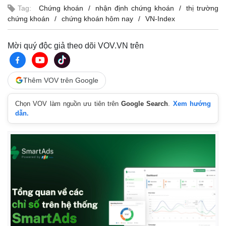
Giá cà phê
Tag:
Chứng khoán
nhận định chứng khoán
thị trường
chứng khoán
chứng khoán hôm nay
VN-Index
Mời quý độc giả theo dõi VOV.VN trên
Thêm VOV trên Google
Chọn VOV làm nguồn ưu tiên trên
Google Search
.
Xem hướng
dẫn.