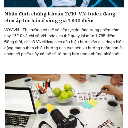
Nhận định chứng khoán 17/10: VN-Index đang
chịu áp lực bán ở vùng giá 1.800 điểm
Doanh nghiệp
Công nghệ
VOV.VN - Thị trường có thể sẽ tiếp tục đà tăng trong phiên hôm
Thông tin doanh nghiệp
Sành điệu
nay 17/10 và chỉ số VN-Index có thể quay lại mức 1.795 điểm.
Doanh nghiệp 24h
Tin Công nghệ
Đồng thời, chỉ số VNMidcaps có dấu hiệu bước vào giai đoạn biến
Doanh nhân
Trải nghiệm
động mạnh theo chiều hướng tích cực nên xu hướng ngắn hạn ở
Vì cộng đồng
Chuyển đổi số
nhóm cổ phiếu này có thể sẽ rõ ràng hơn trong những phiên tới.