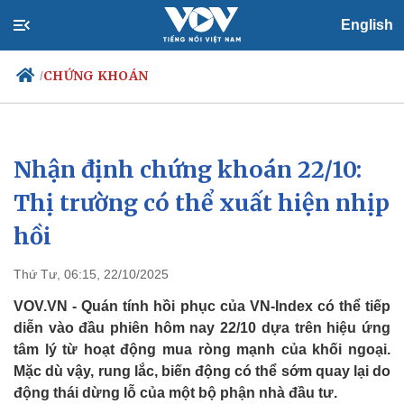
English
CHỨNG KHOÁN
/
Nhận định chứng khoán 22/10:
Chính trị
Xã hội
Đảng
Tin 24h
Thị trường có thể xuất hiện nhịp
Tổ chức nhân sự
Dự báo thời tiết
hồi
Quốc hội
Giáo dục
Nhận diện sự thật
Dấu ấn VOV
Việc làm
Thứ Tư, 06:15, 22/10/2025
Biển đảo
VOV.VN - Quán tính hồi phục của VN-Index có thể tiếp
diễn vào đầu phiên hôm nay 22/10 dựa trên hiệu ứng
tâm lý từ hoạt động mua ròng mạnh của khối ngoại.
Mặc dù vậy, rung lắc, biến động có thể sớm quay lại do
động thái dừng lỗ của một bộ phận nhà đầu tư.