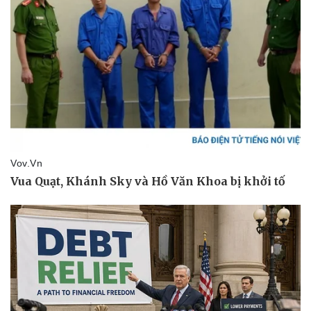
Thể thao
Ô tô - Xe máy
Bóng đá
Ô tô
Lịch thi đấu bóng đá
Xe máy
Thế giới thể thao
Tư vấn
eSports
Hậu trường