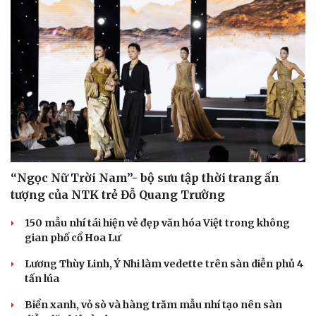
Sức khỏe
Đời sống
Dinh dưỡng - món ngon
Nhà đẹp
Cây thuốc
Blog
Sản phụ khoa
Tình yêu - Gia đình
Nhi khoa
“Ngọc Nữ Trời Nam”- bộ sưu tập thời trang ấn
Nam khoa
tượng của NTK trẻ Đỗ Quang Trường
Làm đẹp - giảm cân
Phòng mạch online
150 mẫu nhí tái hiện vẻ đẹp văn hóa Việt trong không
Ăn sạch sống khỏe
gian phố cổ Hoa Lư
Lương Thùy Linh, Ý Nhi làm vedette trên sàn diễn phủ 4
tấn lúa
Biển xanh, vỏ sò và hàng trăm mẫu nhí tạo nên sàn