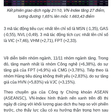
Kết phiên giao dịch ngày 21/10, VN-Index tăng 27 điểm,
tương đương 1,65% lên mốc 1.663,43 điểm
3 mã tác động tiêu cực nhất lên chỉ số là MSN (-1,35), GAS
(-0,55), NVL (-0,49). 3 mã tác động tích cực nhất lên chỉ số
là VIC (+7,46), VHM (+2,71), FPT (+2,33).
Về diễn biến nhóm ngành, 11/11 nhóm ngành tăng. Trong
đó, tăng mạnh nhất là nhóm Công nghệ (+6,38%), do sự
tăng giá của FPT (+6,9%) và CMG (+3,78%). Tiếp theo là
nhóm Hàng tiêu dùng không thiết yếu (+2,83%), do sự tăng
giá của HVN (+5,83%) và VJC (+3,15%).
Theo chuyên gia của Công ty Chứng khoán ASEAN
(ASEANSC), VN-Index hình thành nến xanh trên đồ thị
ngày đi cùng với khối lượng giao dịch thu hẹp so với phiên
trước, cho thấy lực cầu có xu hướng thận trọng hơn sau