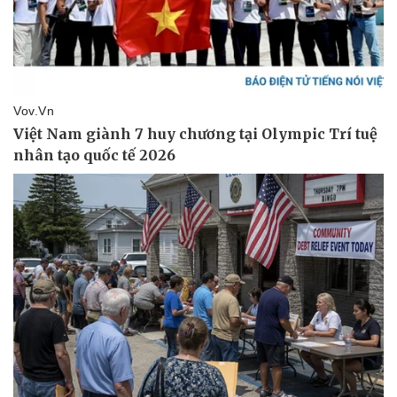
Vụ án
Vũ khí
Tin nóng
Việt Nam
Tư vấn luật
Phân tích