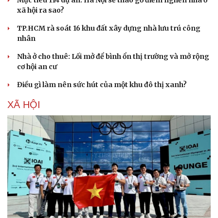
xã hội ra sao?
TP.HCM rà soát 16 khu đất xây dựng nhà lưu trú công
nhân
Nhà ở cho thuê: Lối mở để bình ổn thị trường và mở rộng
cơ hội an cư
Điều gì làm nên sức hút của một khu đô thị xanh?
XÃ HỘI