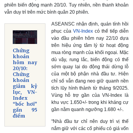
phiên biến động mạnh 20/10. Tuy nhiên, nền thanh khoản
vẫn duy trì trên mức bình quân 20 phiên.
ASEANSC nhận định, quán tính hồi
phục của
VN-Index
có thể tiếp diễn
vào đầu phiên hôm nay 22/10 dựa
trên hiệu ứng tâm lý từ hoạt động
Chứng
mua ròng mạnh của khối ngoại. Mặc
khoán
dù vậy, rung lắc, biến động có thể
hôm nay
sớm quay lại do động thái dừng lỗ
20/10:
của một bộ phận nhà đầu tư. Hiện
Chứng
khoán
chỉ số vẫn đang neo giữ quanh nền
giảm kỷ
Thế giới
Multimedia
tích lũy hình thành từ tháng 9/2025.
lục, VN-
Quan sát
Video
Vùng hỗ trợ gần của VN-Index là
Index
Cuộc sống đó đây
Ảnh
khu vực 1.650+/- trong khi kháng cự
“bốc hơi”
Hồ sơ
E-Magazine
gần nằm quanh ngưỡng 1.680 +/-.
gần 95
Infographic
điểm
“Nhà đầu tư chỉ nên duy trì vị thế
nắm giữ với các cổ phiếu có giá vốn