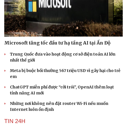
Microsoft tăng tốc đầu tư hạ tầng AI tại Ấn Độ
Trung Quốc đưa vào hoạt động cơ sở điện toán AI lớn
nhất thế giới
Meta bị buộc bồi thường 567 triệu USD vì gây hại cho trẻ
em
ChatGPT miễn phí được “cởi trói”, OpenAI thêm loạt
tính năng AI mới
Những nơi không nên đặt router Wi-Fi nếu muốn
Internet luôn ổn định
TIN 24H
Cải chính