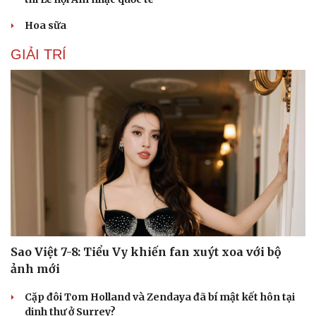
Hoa sữa
GIẢI TRÍ
Du lịch
Podcast
Sao Việt 7-8: Tiểu Vy khiến fan xuýt xoa với bộ
ảnh mới
Tư vấn
Câu chuyện thời sự
Săn Tour
Đọc truyện đêm khuya
Cặp đôi Tom Holland và Zendaya đã bí mật kết hôn tại
check-in
Cửa sổ tình yêu
dinh thự ở Surrey?
Kể chuyện cho bé