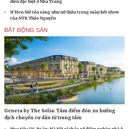
diễn đặc biệt ở Nha Trang
H'Hen Niê tỏa sáng như nữ thần trong màn kết show
của NTK Thảo Nguyễn
BẤT ĐỘNG SẢN
Genera by The Solia: Tâm điểm đón xu hướng
dịch chuyển cư dân từ trung tâm
Mục tiêu 114 dự án: Hà Nội sẽ tháo gỡ điểm nghẽn nhà ở