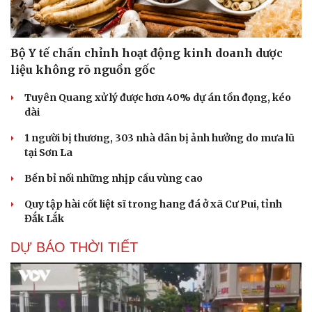
Bộ Y tế chấn chỉnh hoạt động kinh doanh dược
liệu không rõ nguồn gốc
Tuyên Quang xử lý được hơn 40% dự án tồn đọng, kéo
dài
1 người bị thương, 303 nhà dân bị ảnh hưởng do mưa lũ
tại Sơn La
Bền bỉ nối những nhịp cầu vùng cao
Quy tập hài cốt liệt sĩ trong hang đá ở xã Cư Pui, tỉnh
Đắk Lắk
DỰ BÁO THỜI TIẾT