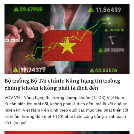
Doanh nghiệp
Công nghệ
Thông tin doanh nghiệp
Sành điệu
Doanh nghiệp 24h
Tin Công nghệ
Doanh nhân
Trải nghiệm
Vì cộng đồng
Chuyển đổi số
Bộ trưởng Bộ Tài chính: Nâng hạng thị trường
chứng khoán không phải là đích đến
VOV.VN - Nâng hạng thị trường chứng khoán (TTCK) Việt Nam,
từ cận biên lên mới nổi, không phải là đích đến, mà là kết quả tự
nhiên khi Việt Nam kiên định theo đuổi các mục tiêu phát triển cốt
lõi nhằm hướng đến một TTCK phát triển công bằng, minh bạch
và hiệu quả.