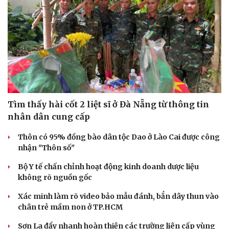
Tìm thấy hài cốt 2 liệt sĩ ở Đà Nẵng từ thông tin
nhân dân cung cấp
Thôn có 95% đồng bào dân tộc Dao ở Lào Cai được công
nhận "Thôn số"
Bộ Y tế chấn chỉnh hoạt động kinh doanh dược liệu
không rõ nguồn gốc
Xác minh làm rõ video bảo mẫu đánh, bắn dây thun vào
chân trẻ mầm non ở TP.HCM
Sơn La đẩy nhanh hoàn thiện các trường liên cấp vùng