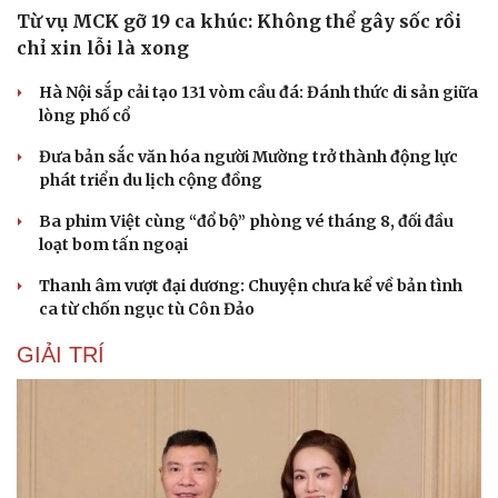
Hạt giống tâm hồn
Từ vụ MCK gỡ 19 ca khúc: Không thể gây sốc rồi
chỉ xin lỗi là xong
Hà Nội sắp cải tạo 131 vòm cầu đá: Đánh thức di sản giữa
lòng phố cổ
Đưa bản sắc văn hóa người Mường trở thành động lực
phát triển du lịch cộng đồng
Ba phim Việt cùng “đổ bộ” phòng vé tháng 8, đối đầu
loạt bom tấn ngoại
Thanh âm vượt đại dương: Chuyện chưa kể về bản tình
ca từ chốn ngục tù Côn Đảo
GIẢI TRÍ