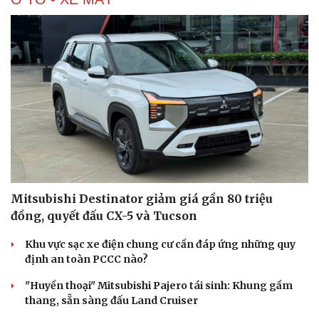
Sức khỏe
Đời sống
Dinh dưỡng - món ngon
Nhà đẹp
Cây thuốc
Blog
Sản phụ khoa
Tình yêu - Gia đình
Nhi khoa
Nam khoa
Mitsubishi Destinator giảm giá gần 80 triệu
Làm đẹp - giảm cân
đồng, quyết đấu CX-5 và Tucson
Phòng mạch online
Ăn sạch sống khỏe
Khu vực sạc xe điện chung cư cần đáp ứng những quy
định an toàn PCCC nào?
"Huyền thoại" Mitsubishi Pajero tái sinh: Khung gầm
thang, sẵn sàng đấu Land Cruiser