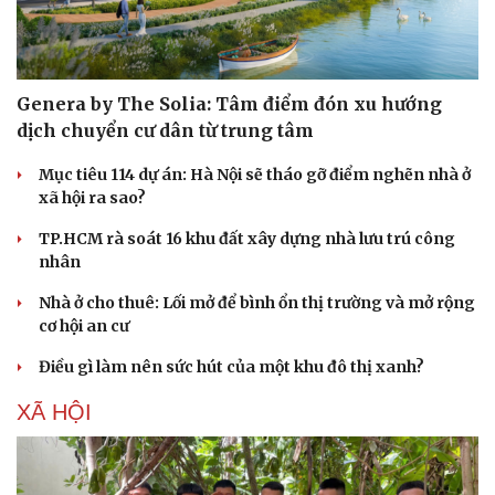
Genera by The Solia: Tâm điểm đón xu hướng
dịch chuyển cư dân từ trung tâm
Mục tiêu 114 dự án: Hà Nội sẽ tháo gỡ điểm nghẽn nhà ở
xã hội ra sao?
TP.HCM rà soát 16 khu đất xây dựng nhà lưu trú công
nhân
Nhà ở cho thuê: Lối mở để bình ổn thị trường và mở rộng
cơ hội an cư
Văn hóa
Giải trí
Sân khấu - Điện ảnh
Nghệ sĩ
Điều gì làm nên sức hút của một khu đô thị xanh?
Văn học
Thời trang
Âm nhạc
Sao Việt
XÃ HỘI
Di sản