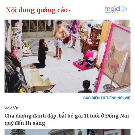
Vụ án
Vũ khí
Tin nóng
Việt Nam
Tư vấn luật
Phân tích