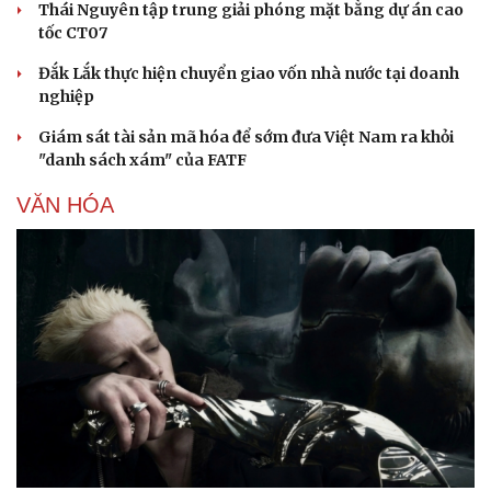
Thái Nguyên tập trung giải phóng mặt bằng dự án cao
tốc CT07
Đắk Lắk thực hiện chuyển giao vốn nhà nước tại doanh
nghiệp
Giám sát tài sản mã hóa để sớm đưa Việt Nam ra khỏi
"danh sách xám" của FATF
VĂN HÓA
Du lịch
Podcast
Tư vấn
Câu chuyện thời sự
Săn Tour
Đọc truyện đêm khuya
check-in
Cửa sổ tình yêu
Kể chuyện cho bé