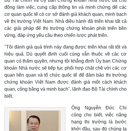
Bộ Tài chính và Ủy ban Chứng khoán Nhà nước đã chủ
động làm việc, cung cấp thông tin và minh chứng để các
cơ quan quốc tế có cơ sở đánh giá khách quan, minh bạch
về thị trường Việt Nam. Nhà điều hành đã triển khai tất cả
các giải pháp để thị trường chứng khoán phát triển bền
vững, đáp ứng yêu cầu theo chiến lược phát triển.
"Tôi đánh giá quá trình này đang được triển khai rất tốt và
hiệu quả. Dù quyết định cuối cùng vẫn thuộc về các cơ
quan có thẩm quyền, nhưng tôi khẳng định Ủy ban Chứng
khoán Nhà nước sẽ tiếp tục phối hợp chặt chẽ với các cơ
quan liên quan và tổ chức quốc tế để đảm bảo thị trường
chứng khoán Việt Nam được đánh giá một cách khách
Thế giới
Multimedia
quan, công bằng và minh bạch", lãnh đạo Bộ Tài chính cho
Quan sát
Video
biết.
Cuộc sống đó đây
Ảnh
Hồ sơ
E-Magazine
Ông Nguyễn Đức Chi
Infographic
cũng cho biết, việc nâng
hạng thị trường là bước
khởi đầu, sau đó chúng ta