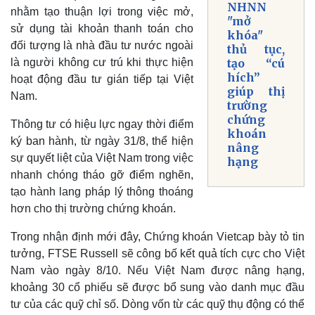
NHNN
nhằm tạo thuận lợi trong việc mở,
"mở
sử dụng tài khoản thanh toán cho
khóa"
đối tượng là nhà đầu tư nước ngoài
thủ tục,
là người không cư trú khi thực hiện
tạo “cú
hích”
hoạt động đầu tư gián tiếp tại Việt
giúp thị
Nam.
trường
chứng
Thông tư có hiệu lực ngay thời điểm
khoán
ký ban hành, từ ngày 31/8, thể hiện
nâng
sự quyết liệt của Việt Nam trong việc
hạng
nhanh chóng tháo gỡ điểm nghẽn,
tạo hành lang pháp lý thông thoáng
hơn cho thị trường chứng khoán.
Trong nhận định mới đây, Chứng khoán Vietcap bày tỏ tin
Kinh tế
Thị trường
tưởng, FTSE Russell sẽ công bố kết quả tích cực cho Việt
Bất động sản
Giá vàng
Nam vào ngày 8/10. Nếu Việt Nam được nâng hạng,
Khởi nghiệp
Tiêu dùng
khoảng 30 cổ phiếu sẽ được bổ sung vào danh mục đầu
Tỷ giá
tư của các quỹ chỉ số. Dòng vốn từ các quỹ thụ động có thể
Chứng khoán