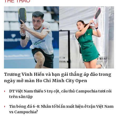
THỂ THAO
Trương Vinh Hiển và bạn gái thắng áp đảo trong
ngày mở màn Ho Chi Minh City Open
ĐT Việt Nam thiếu 5 trụ cột, cầu thủ Campuchia tươi rói
trên sân tập
Tin bóng đá 6-8: Nhân tố bí ẩn xuất hiện ở trận Việt Nam
vs Campuchia?
Cải chính