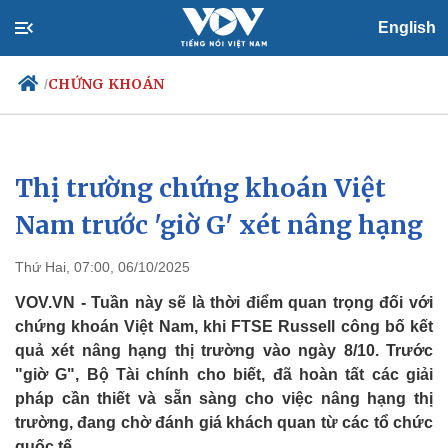
English
CHỨNG KHOÁN
/
Thị trường chứng khoán Việt
Chính trị
Xã hội
Đảng
Tin 24h
Nam trước 'giờ G' xét nâng hạng
Tổ chức nhân sự
Dự báo thời tiết
Quốc hội
Giáo dục
Thứ Hai, 07:00, 06/10/2025
Nhận diện sự thật
Dấu ấn VOV
Việc làm
VOV.VN - Tuần này sẽ là thời điểm quan trọng đối với
Biển đảo
chứng khoán Việt Nam, khi FTSE Russell công bố kết
quả xét nâng hạng thị trường vào ngày 8/10. Trước
"giờ G", Bộ Tài chính cho biết, đã hoàn tất các giải
pháp cần thiết và sẵn sàng cho việc nâng hạng thị
trường, đang chờ đánh giá khách quan từ các tổ chức
quốc tế.