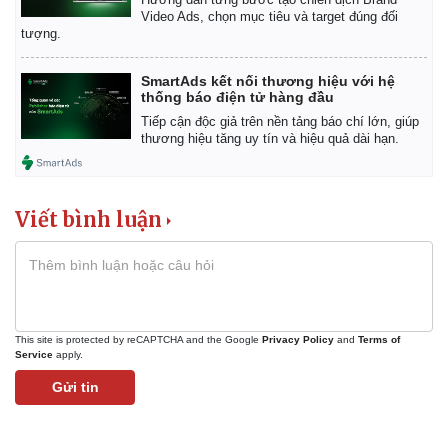
Video Ads, chọn mục tiêu và target đúng đối
tượng.
SmartAds kết nối thương hiệu với hệ
thống báo điện tử hàng đầu
Tiếp cận độc giả trên nền tảng báo chí lớn, giúp
thương hiệu tăng uy tín và hiệu quả dài hạn.
Viết bình luận
This site is protected by reCAPTCHA and the Google
Privacy Policy
and
Terms of
Service
apply.
Gửi tin
Pháp luật
Quân sự - Quốc phòng