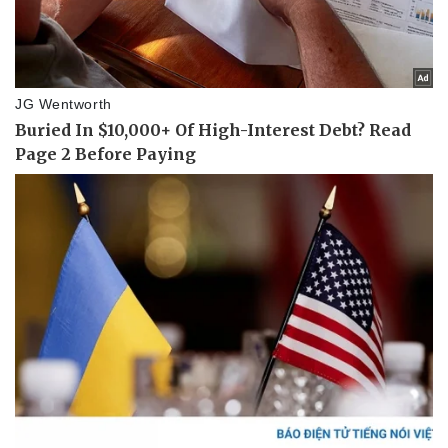
Thể thao
Ô tô - Xe máy
Bóng đá
Ô tô
Lịch thi đấu bóng đá
Xe máy
Thế giới thể thao
Tư vấn
eSports
Hậu trường