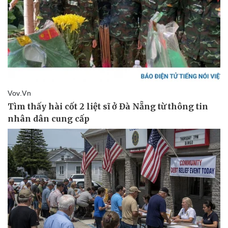
Pháp luật
Quân sự - Quốc phòng
Vụ án
Vũ khí
Tin nóng
Việt Nam
Tư vấn luật
Phân tích