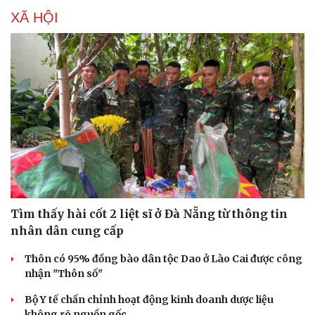
Phòng mạch online
XÃ HỘI
Ăn sạch sống khỏe
Tìm thấy hài cốt 2 liệt sĩ ở Đà Nẵng từ thông tin
nhân dân cung cấp
Thôn có 95% đồng bào dân tộc Dao ở Lào Cai được công
nhận "Thôn số"
Bộ Y tế chấn chỉnh hoạt động kinh doanh dược liệu
không rõ nguồn gốc