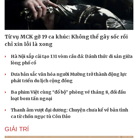
Văn học
Thời trang
Âm nhạc
Sao Việt
Di sản
Từ vụ MCK gỡ 19 ca khúc: Không thể gây sốc rồi
chỉ xin lỗi là xong
Hà Nội sắp cải tạo 131 vòm cầu đá: Đánh thức di sản giữa
lòng phố cổ
Đưa bản sắc văn hóa người Mường trở thành động lực
phát triển du lịch cộng đồng
Ba phim Việt cùng “đổ bộ” phòng vé tháng 8, đối đầu
loạt bom tấn ngoại
Thanh âm vượt đại dương: Chuyện chưa kể về bản tình
ca từ chốn ngục tù Côn Đảo
GIẢI TRÍ