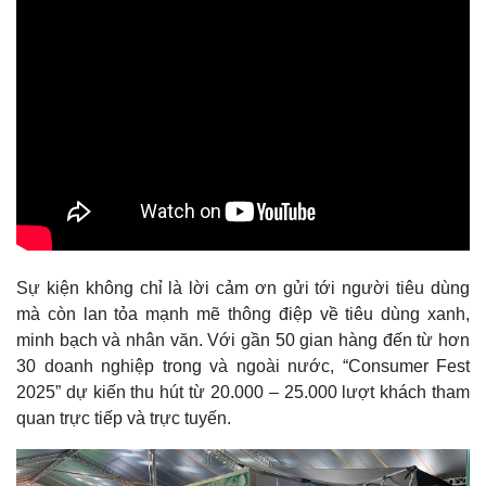
Sự kiện không chỉ là lời cảm ơn gửi tới người tiêu dùng
mà còn lan tỏa mạnh mẽ thông điệp về tiêu dùng xanh,
minh bạch và nhân văn. Với gần 50 gian hàng đến từ hơn
30 doanh nghiệp trong và ngoài nước, “Consumer Fest
2025” dự kiến thu hút từ 20.000 – 25.000 lượt khách tham
quan trực tiếp và trực tuyến.