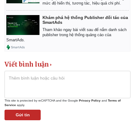
mức độ hiển thị, tương tác, hiệu quả chi phí.
Khám phá hệ thống Publisher đối tác của
SmartAds
Tham khảo ngay bài viết sau để nắm danh sách
publisher trong hệ thống quảng cáo của
SmartAds.
Viết bình luận
Kinh tế
Thị trường
Bất động sản
Giá vàng
Khởi nghiệp
Tiêu dùng
Tỷ giá
This site is protected by reCAPTCHA and the Google
Privacy Policy
and
Terms of
Chứng khoán
Service
apply.
Giá cà phê
Gửi tin