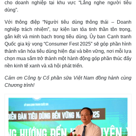
cho doanh nghiệp tại khu vực “Lắng nghe người tiêu
dùng”.
Với thông điệp “Người tiêu dùng thông thái – Doanh
nghiệp trách nhiệm”, sự kiện lan tỏa tinh thần tôn trọng,
gắn kết và minh bạch trong tiêu dùng. Ủy ban Cạnh tranh
Quốc gia kỳ vọng “Consumer Fest 2025” sẽ góp phần hình
thành văn hóa tiêu dùng hiện đại và bền vững, nơi mỗi lựa
chọn mua sắm trở thành một hành động góp phần thúc đẩy
nền kinh tế xanh và xã hội phát triển.
Thế giới
Multimedia
Cảm ơn Công ty Cổ phần sữa Việt Nam đồng hành cùng
Quan sát
Video
Chương trình!
Cuộc sống đó đây
Ảnh
Hồ sơ
E-Magazine
Infographic