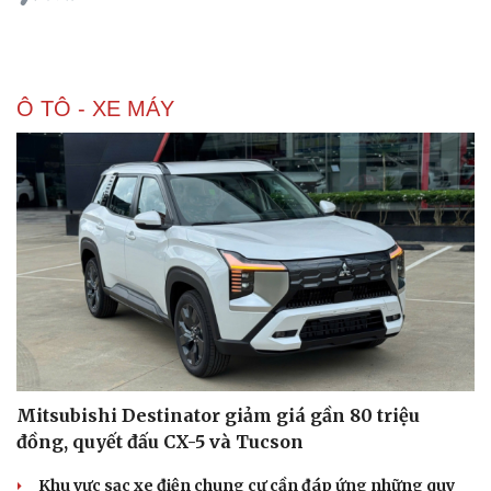
Ô TÔ - XE MÁY
Doanh nghiệp
Công nghệ
Thông tin doanh nghiệp
Sành điệu
Doanh nghiệp 24h
Tin Công nghệ
Doanh nhân
Trải nghiệm
Mitsubishi Destinator giảm giá gần 80 triệu
Vì cộng đồng
Chuyển đổi số
đồng, quyết đấu CX-5 và Tucson
Khu vực sạc xe điện chung cư cần đáp ứng những quy