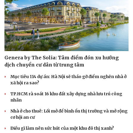
Genera by The Solia: Tâm điểm đón xu hướng
dịch chuyển cư dân từ trung tâm
Mục tiêu 114 dự án: Hà Nội sẽ tháo gỡ điểm nghẽn nhà ở
xã hội ra sao?
TP.HCM rà soát 16 khu đất xây dựng nhà lưu trú công
Sức khỏe
Đời sống
nhân
Dinh dưỡng - món ngon
Nhà đẹp
Cây thuốc
Blog
Nhà ở cho thuê: Lối mở để bình ổn thị trường và mở rộng
Sản phụ khoa
Tình yêu - Gia đình
cơ hội an cư
Nhi khoa
Nam khoa
Điều gì làm nên sức hút của một khu đô thị xanh?
Làm đẹp - giảm cân