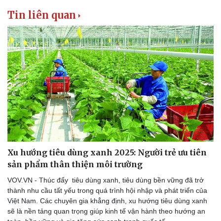
Tin liên quan
Thể thao
Ô tô - Xe máy
Bóng đá
Ô tô
Xu hướng tiêu dùng xanh 2025: Người trẻ ưu tiên
Lịch thi đấu bóng đá
Xe máy
sản phẩm thân thiện môi trường
Thế giới thể thao
Tư vấn
eSports
VOV.VN - Thúc đẩy tiêu dùng xanh, tiêu dùng bền vững đã trở
Hậu trường
thành nhu cầu tất yếu trong quá trình hội nhập và phát triển của
Việt Nam. Các chuyên gia khẳng định, xu hướng tiêu dùng xanh
sẽ là nền tảng quan trọng giúp kinh tế vận hành theo hướng an