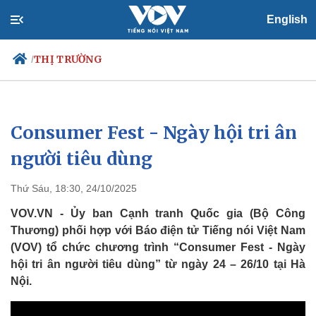
English
THỊ TRƯỜNG
/
Consumer Fest - Ngày hội tri ân
Chính trị
Xã hội
Đảng
Tin 24h
người tiêu dùng
Tổ chức nhân sự
Dự báo thời tiết
Quốc hội
Giáo dục
Thứ Sáu, 18:30, 24/10/2025
Nhận diện sự thật
Dấu ấn VOV
Việc làm
VOV.VN - Ủy ban Cạnh tranh Quốc gia (Bộ Công
Biển đảo
Thương) phối hợp với Báo điện tử Tiếng nói Việt Nam
(VOV) tổ chức chương trình “Consumer Fest - Ngày
hội tri ân người tiêu dùng” từ ngày 24 – 26/10 tại Hà
Nội.