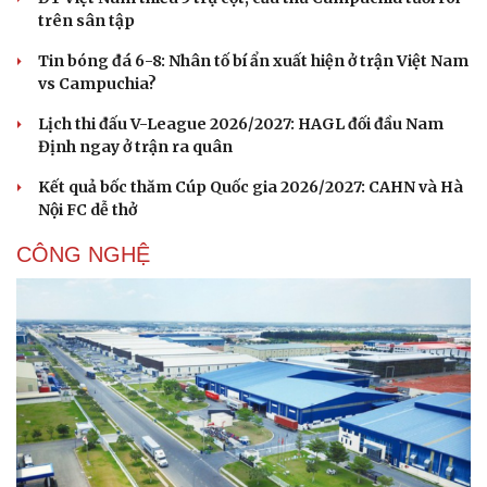
Tư vấn
Câu chuyện thời sự
trên sân tập
Săn Tour
Đọc truyện đêm khuya
check-in
Cửa sổ tình yêu
Tin bóng đá 6-8: Nhân tố bí ẩn xuất hiện ở trận Việt Nam
Kể chuyện cho bé
vs Campuchia?
Hạt giống tâm hồn
Lịch thi đấu V-League 2026/2027: HAGL đối đầu Nam
Định ngay ở trận ra quân
Kết quả bốc thăm Cúp Quốc gia 2026/2027: CAHN và Hà
Nội FC dễ thở
CÔNG NGHỆ