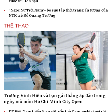
cuộc thi Hoa hậu
“Ngọc Nữ Trời Nam”- bộ sưu tập thời trang ấn tượng của
NTK trẻ Đỗ Quang Trường
THỂ THAO
Trương Vinh Hiển và bạn gái thắng áp đảo trong
ngày mở màn Ho Chi Minh City Open
Du lịch
Podcast
ĐT Việt Nam thiếu 5 trụ cột, cầu thủ Campuchia tươi rói