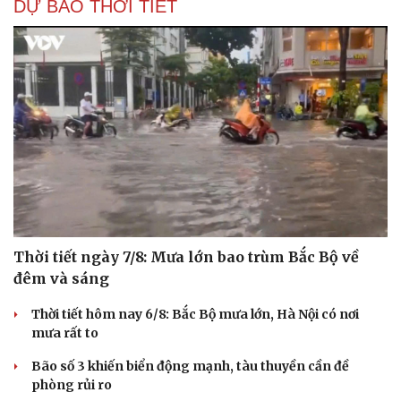
DỰ BÁO THỜI TIẾT
Cải chính
Thời tiết ngày 7/8: Mưa lớn bao trùm Bắc Bộ về
đêm và sáng
Thời tiết hôm nay 6/8: Bắc Bộ mưa lớn, Hà Nội có nơi
mưa rất to
Bão số 3 khiến biển động mạnh, tàu thuyền cần đề
phòng rủi ro