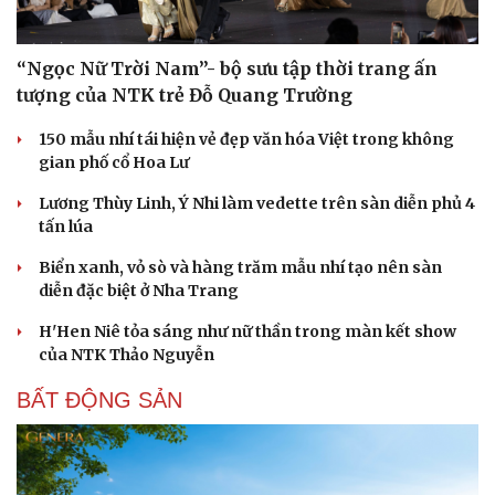
“Ngọc Nữ Trời Nam”- bộ sưu tập thời trang ấn
tượng của NTK trẻ Đỗ Quang Trường
150 mẫu nhí tái hiện vẻ đẹp văn hóa Việt trong không
gian phố cổ Hoa Lư
Lương Thùy Linh, Ý Nhi làm vedette trên sàn diễn phủ 4
tấn lúa
Biển xanh, vỏ sò và hàng trăm mẫu nhí tạo nên sàn
diễn đặc biệt ở Nha Trang
H'Hen Niê tỏa sáng như nữ thần trong màn kết show
của NTK Thảo Nguyễn
BẤT ĐỘNG SẢN