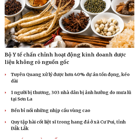
Bộ Y tế chấn chỉnh hoạt động kinh doanh dược
liệu không rõ nguồn gốc
Tuyên Quang xử lý được hơn 40% dự án tồn đọng, kéo
dài
1 người bị thương, 303 nhà dân bị ảnh hưởng do mưa lũ
tại Sơn La
Bền bỉ nối những nhịp cầu vùng cao
Quy tập hài cốt liệt sĩ trong hang đá ở xã Cư Pui, tỉnh
Đắk Lắk