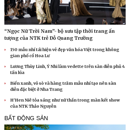
“Ngọc Nữ Trời Nam”- bộ sưu tập thời trang ấn
tượng của NTK trẻ Đỗ Quang Trường
150 mẫu nhí tái hiện vẻ đẹp văn hóa Việt trong không
gian phố cổ Hoa Lư
Lương Thùy Linh, Ý Nhi làm vedette trên sàn diễn phủ 4
tấn lúa
Biển xanh, vỏ sò và hàng trăm mẫu nhí tạo nên sàn
diễn đặc biệt ở Nha Trang
H'Hen Niê tỏa sáng như nữ thần trong màn kết show
của NTK Thảo Nguyễn
BẤT ĐỘNG SẢN