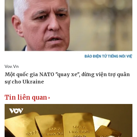
Thể thao
Ô tô - Xe máy
Bóng đá
Ô tô
Lịch thi đấu bóng đá
Xe máy
Thế giới thể thao
Tư vấn
eSports
Hậu trường
Tin liên quan