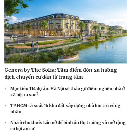
Genera by The Solia: Tâm điểm đón xu hướng
dịch chuyển cư dân từ trung tâm
Văn hóa
Giải trí
Mục tiêu 114 dự án: Hà Nội sẽ tháo gỡ điểm nghẽn nhà ở
Sân khấu - Điện ảnh
Nghệ sĩ
xã hội ra sao?
Văn học
Thời trang
TP.HCM rà soát 16 khu đất xây dựng nhà lưu trú công
Âm nhạc
Sao Việt
nhân
Di sản
Nhà ở cho thuê: Lối mở để bình ổn thị trường và mở rộng
cơ hội an cư