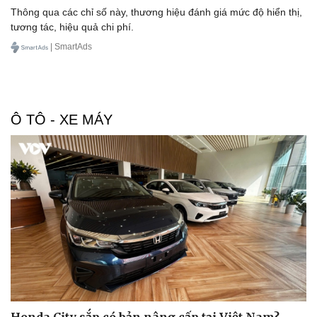
Thông qua các chỉ số này, thương hiệu đánh giá mức độ hiển thị,
tương tác, hiệu quả chi phí.
| SmartAds
Sức khỏe
Đời sống
Ô TÔ - XE MÁY
Dinh dưỡng - món ngon
Nhà đẹp
Cây thuốc
Blog
Sản phụ khoa
Tình yêu - Gia đình
Nhi khoa
Nam khoa
Làm đẹp - giảm cân
Phòng mạch online
Ăn sạch sống khỏe