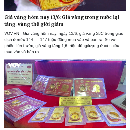
Giá vàng hôm nay 13/6: Giá vàng trong nước lại
tăng, vàng thế giới giảm
Doanh nghiệp
Công nghệ
VOV.VN - Giá vàng hôm nay, ngày 13/6, giá vàng SJC trong giao
Thông tin doanh nghiệp
Sành điệu
dịch ở mức 144 – 147 triệu đồng mua vào và bán ra. So với
Doanh nghiệp 24h
Tin Công nghệ
phiên liền trước, giá vàng tăng 1,6 triệu đồng/lượng ở cả chiều
Doanh nhân
Trải nghiệm
mua vào và bán ra.
Vì cộng đồng
Chuyển đổi số