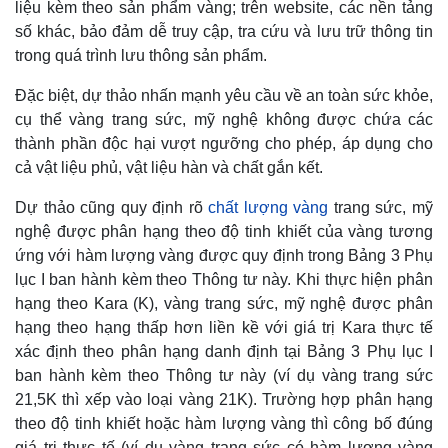
liệu kèm theo sản phẩm vàng; trên website, các nền tảng
số khác, bảo đảm dễ truy cập, tra cứu và lưu trữ thông tin
trong quá trình lưu thông sản phẩm.
Đặc biệt, dự thảo nhấn mạnh yêu cầu về an toàn sức khỏe,
cụ thể vàng trang sức, mỹ nghệ không được chứa các
thành phần độc hại vượt ngưỡng cho phép, áp dụng cho
cả vật liệu phủ, vật liệu hàn và chất gắn kết.
Dự thảo cũng quy định rõ
chất lượng vàng
trang sức, mỹ
nghệ được phân hạng theo độ tinh khiết của vàng tương
ứng với hàm lượng vàng được quy định trong Bảng 3 Phụ
lục I ban hành kèm theo Thông tư này. Khi thực hiện phân
hạng theo Kara (K), vàng trang sức, mỹ nghệ được phân
hạng theo hạng thấp hơn liền kề với giá trị Kara thực tế
xác định theo phân hạng danh định tại Bảng 3 Phụ lục I
ban hành kèm theo Thông tư này (ví dụ vàng trang sức
21,5K thì xếp vào loại vàng 21K). Trường hợp phân hạng
theo độ tinh khiết hoặc hàm lượng vàng thì công bố đúng
giá trị thực tế (ví dụ vàng trang sức có hàm lượng vàng