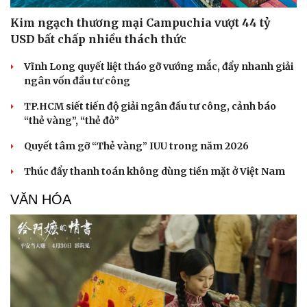
Kim ngạch thương mại Campuchia vượt 44 tỷ
USD bất chấp nhiều thách thức
Vĩnh Long quyết liệt tháo gỡ vướng mắc, đẩy nhanh giải
ngân vốn đầu tư công
TP.HCM siết tiến độ giải ngân đầu tư công, cảnh báo
“thẻ vàng”, “thẻ đỏ”
Quyết tâm gỡ “Thẻ vàng” IUU trong năm 2026
Thúc đẩy thanh toán không dùng tiền mặt ở Việt Nam
VĂN HÓA
Du lịch
Podcast
Tư vấn
Câu chuyện thời sự
Săn Tour
Đọc truyện đêm khuya
check-in
Cửa sổ tình yêu
Kể chuyện cho bé