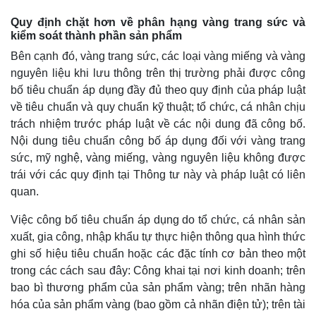
Quy định chặt hơn về phân hạng vàng trang sức và
kiểm soát thành phần sản phẩm
Bên cạnh đó, vàng trang sức, các loại vàng miếng và vàng
nguyên liệu khi lưu thông trên thị trường phải được công
bố tiêu chuẩn áp dụng đầy đủ theo quy định của pháp luật
về tiêu chuẩn và quy chuẩn kỹ thuật; tổ chức, cá nhân chịu
trách nhiệm trước pháp luật về các nội dung đã công bố.
Nội dung tiêu chuẩn công bố áp dụng đối với vàng trang
sức, mỹ nghệ, vàng miếng, vàng nguyên liệu không được
trái với các quy định tại Thông tư này và pháp luật có liên
quan.
Thế giới
Multimedia
Việc công bố tiêu chuẩn áp dụng do tổ chức, cá nhân sản
Quan sát
Video
xuất, gia công, nhập khẩu tự thực hiện thông qua hình thức
Cuộc sống đó đây
Ảnh
Hồ sơ
E-Magazine
ghi số hiệu tiêu chuẩn hoặc các đặc tính cơ bản theo một
Infographic
trong các cách sau đây: Công khai tại nơi kinh doanh; trên
bao bì thương phẩm của sản phẩm vàng; trên nhãn hàng
hóa của sản phẩm vàng (bao gồm cả nhãn điện tử); trên tài