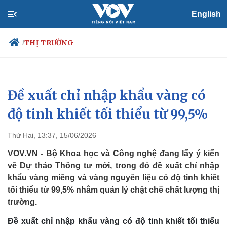
English
THỊ TRƯỜNG
/
Đề xuất chỉ nhập khẩu vàng có
Chính trị
Xã hội
Đảng
Tin 24h
độ tinh khiết tối thiểu từ 99,5%
Tổ chức nhân sự
Dự báo thời tiết
Quốc hội
Giáo dục
Thứ Hai, 13:37, 15/06/2026
Nhận diện sự thật
Dấu ấn VOV
Việc làm
VOV.VN - Bộ Khoa học và Công nghệ đang lấy ý kiến
Biển đảo
về Dự thảo Thông tư mới, trong đó đề xuất chỉ nhập
khẩu vàng miếng và vàng nguyên liệu có độ tinh khiết
tối thiểu từ 99,5% nhằm quản lý chặt chẽ chất lượng thị
trường.
Đề xuất chỉ nhập khẩu vàng có độ tinh khiết tối thiểu