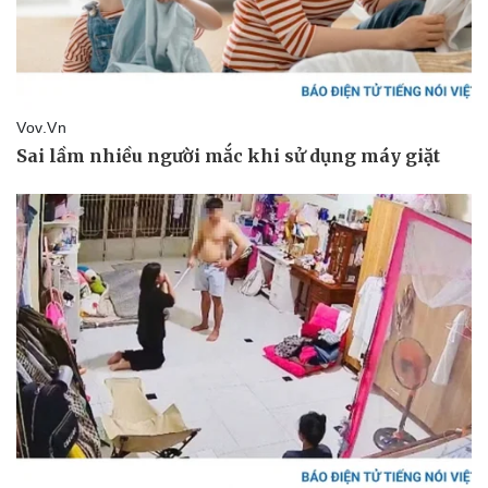
Vụ án
Vũ khí
Tin nóng
Việt Nam
Tư vấn luật
Phân tích