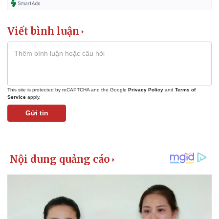
Viết bình luận
This site is protected by reCAPTCHA and the Google
Privacy Policy
and
Terms of
Service
apply.
Gửi tin