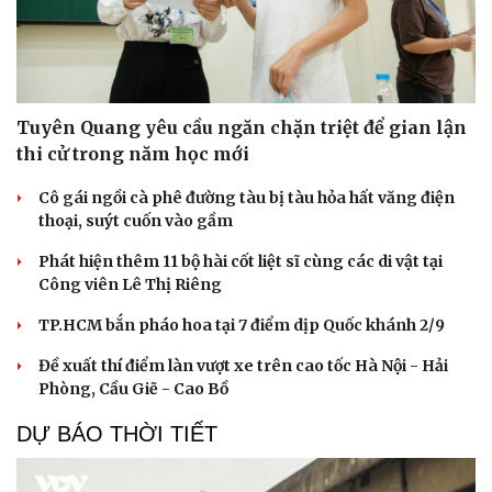
Tuyên Quang yêu cầu ngăn chặn triệt để gian lận
thi cử trong năm học mới
Cô gái ngồi cà phê đường tàu bị tàu hỏa hất văng điện
thoại, suýt cuốn vào gầm
Phát hiện thêm 11 bộ hài cốt liệt sĩ cùng các di vật tại
Công viên Lê Thị Riêng
TP.HCM bắn pháo hoa tại 7 điểm dịp Quốc khánh 2/9
Đề xuất thí điểm làn vượt xe trên cao tốc Hà Nội - Hải
Phòng, Cầu Giẽ - Cao Bồ
DỰ BÁO THỜI TIẾT