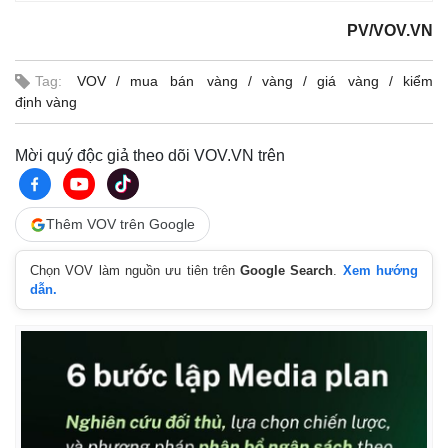
PV/VOV.VN
Tag:
VOV
mua bán vàng
vàng
giá vàng
kiểm
định vàng
Mời quý độc giả theo dõi VOV.VN trên
Thêm VOV trên Google
Chọn VOV làm nguồn ưu tiên trên
Google Search
.
Xem hướng
dẫn.
Kinh tế
Thị trường
Bất động sản
Giá vàng
Khởi nghiệp
Tiêu dùng
Tỷ giá
Chứng khoán