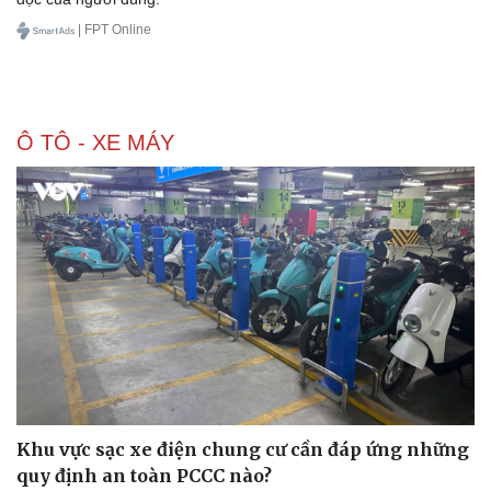
| FPT Online
Ô TÔ - XE MÁY
Doanh nghiệp
Công nghệ
Thông tin doanh nghiệp
Sành điệu
Doanh nghiệp 24h
Tin Công nghệ
Doanh nhân
Trải nghiệm
Vì cộng đồng
Chuyển đổi số
Khu vực sạc xe điện chung cư cần đáp ứng những
quy định an toàn PCCC nào?