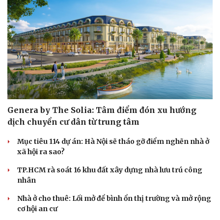
Genera by The Solia: Tâm điểm đón xu hướng
dịch chuyển cư dân từ trung tâm
Mục tiêu 114 dự án: Hà Nội sẽ tháo gỡ điểm nghẽn nhà ở
xã hội ra sao?
Sức khỏe
Đời sống
TP.HCM rà soát 16 khu đất xây dựng nhà lưu trú công
Dinh dưỡng - món ngon
Nhà đẹp
nhân
Cây thuốc
Blog
Sản phụ khoa
Tình yêu - Gia đình
Nhà ở cho thuê: Lối mở để bình ổn thị trường và mở rộng
Nhi khoa
cơ hội an cư
Nam khoa