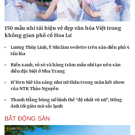
150 mẫu nhí tái hiện vẻ đẹp văn hóa Việt trong
không gian phố cổ Hoa Lư
Lương Thùy Linh, Ý Nhi làm vedette trên sàn diễn phủ 4
tấn lúa
Biển xanh, vỏ sò và hàng trăm mẫu nhí tạo nên sàn
diễn đặc biệt ở Nha Trang
H'Hen Niê tỏa sáng như nữ thần trong màn kết show
của NTK Thảo Nguyễn
Thanh Hằng bùng nổ hình thể “đệ nhất vũ nữ”, Hồng
Ánh tối giản mà sắc lạnh
BẤT ĐỘNG SẢN