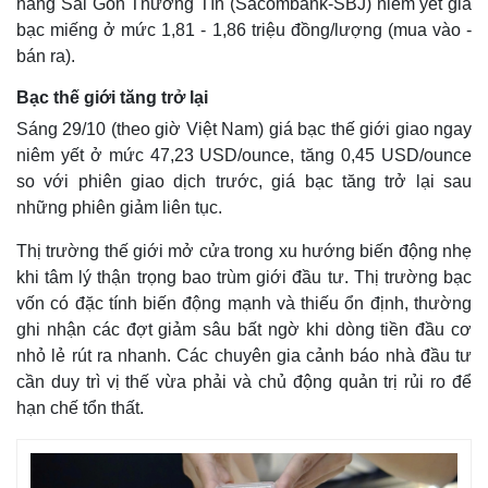
hàng Sài Gòn Thương Tín (Sacombank-SBJ) niêm yết giá
bạc miếng ở mức 1,81 - 1,86 triệu đồng/lượng (mua vào -
bán ra).
Bạc thế giới tăng trở lại
Sáng 29/10 (theo giờ Việt Nam) giá bạc thế giới giao ngay
niêm yết ở mức 47,23 USD/ounce, tăng 0,45 USD/ounce
so với phiên giao dịch trước, giá bạc tăng trở lại sau
những phiên giảm liên tục.
Thị trường thế giới mở cửa trong xu hướng biến động nhẹ
Thế giới
Multimedia
khi tâm lý thận trọng bao trùm giới đầu tư. Thị trường bạc
Quan sát
Video
vốn có đặc tính biến động mạnh và thiếu ổn định, thường
Cuộc sống đó đây
Ảnh
ghi nhận các đợt giảm sâu bất ngờ khi dòng tiền đầu cơ
Hồ sơ
E-Magazine
nhỏ lẻ rút ra nhanh. Các chuyên gia cảnh báo nhà đầu tư
Infographic
cần duy trì vị thế vừa phải và chủ động quản trị rủi ro để
hạn chế tổn thất.