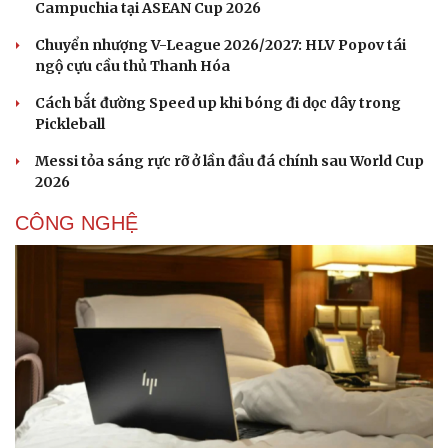
Tư vấn
Câu chuyện thời sự
Campuchia tại ASEAN Cup 2026
Săn Tour
Đọc truyện đêm khuya
Chuyển nhượng V-League 2026/2027: HLV Popov tái
check-in
Cửa sổ tình yêu
ngộ cựu cầu thủ Thanh Hóa
Kể chuyện cho bé
Hạt giống tâm hồn
Cách bắt đường Speed up khi bóng đi dọc dây trong
Pickleball
Messi tỏa sáng rực rỡ ở lần đầu đá chính sau World Cup
2026
CÔNG NGHỆ