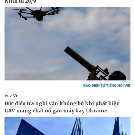
Pháp luật
Quân sự - Quốc phòng
Vụ án
Vũ khí
Tin nóng
Việt Nam
Tư vấn luật
Phân tích