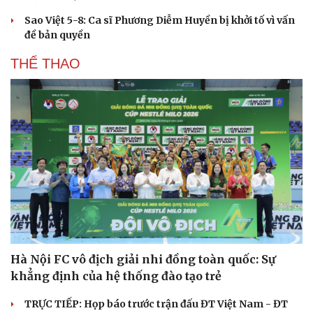
Sao Việt 5-8: Ca sĩ Phương Diễm Huyền bị khởi tố vì vấn
đề bản quyền
THỂ THAO
Hà Nội FC vô địch giải nhi đồng toàn quốc: Sự
khẳng định của hệ thống đào tạo trẻ
Du lịch
Podcast
TRỰC TIẾP: Họp báo trước trận đấu ĐT Việt Nam - ĐT