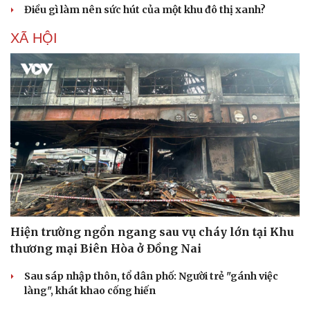
Làm đẹp - giảm cân
Điều gì làm nên sức hút của một khu đô thị xanh?
Phòng mạch online
Ăn sạch sống khỏe
XÃ HỘI
Hiện trường ngổn ngang sau vụ cháy lớn tại Khu
thương mại Biên Hòa ở Đồng Nai
Sau sáp nhập thôn, tổ dân phố: Người trẻ "gánh việc
làng", khát khao cống hiến