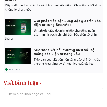
Đẩy traffic từ báo điện tử về thẳng website riêng. Chủ động chốt đơn,
không lo phụ thuộc.
Giải pháp tiếp cận đúng độc giả trên báo
điện tử cùng SmartAds
SmartAds giúp doanh nghiệp chủ động ngân
sách, minh bạch chi phí trên báo điện tử chính
thống.
SmartAds kết nối thương hiệu với hệ
thống báo điện tử hàng đầu
Tiếp cận độc giả trên nền tảng báo chí lớn, giúp
Kinh tế
Thị trường
thương hiệu tăng uy tín và hiệu quả dài hạn.
Bất động sản
Giá vàng
Khởi nghiệp
Tiêu dùng
Tỷ giá
Viết bình luận
Chứng khoán
Giá cà phê