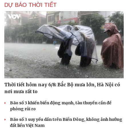
Cải chính
DỰ BÁO THỜI TIẾT
Thời tiết hôm nay 6/8: Bắc Bộ mưa lớn, Hà Nội có
nơi mưa rất to
Bão số 3 khiến biển động mạnh, tàu thuyền cần đề
phòng rủi ro
Bão số 3 suy yếu dần trên Biển Đông, không ảnh hưởng
đất liền Việt Nam