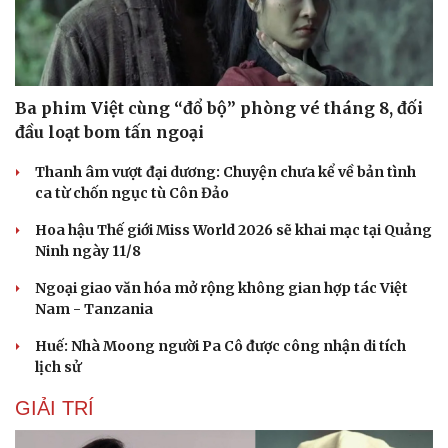
Văn học
Thời trang
Âm nhạc
Sao Việt
Di sản
Ba phim Việt cùng “đổ bộ” phòng vé tháng 8, đối
đầu loạt bom tấn ngoại
Thanh âm vượt đại dương: Chuyện chưa kể về bản tình
ca từ chốn ngục tù Côn Đảo
Hoa hậu Thế giới Miss World 2026 sẽ khai mạc tại Quảng
Ninh ngày 11/8
Ngoại giao văn hóa mở rộng không gian hợp tác Việt
Nam - Tanzania
Huế: Nhà Moong người Pa Cô được công nhận di tích
lịch sử
GIẢI TRÍ