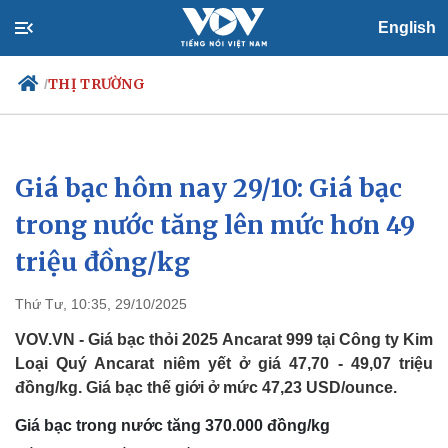
English
THỊ TRƯỜNG
/
Giá bạc hôm nay 29/10: Giá bạc
Chính trị
Xã hội
Đảng
Tin 24h
trong nước tăng lên mức hơn 49
Tổ chức nhân sự
Dự báo thời tiết
triệu đồng/kg
Quốc hội
Giáo dục
Nhận diện sự thật
Dấu ấn VOV
Việc làm
Thứ Tư, 10:35, 29/10/2025
Biển đảo
VOV.VN - Giá bạc thỏi 2025 Ancarat 999 tại Công ty Kim
Loại Quý Ancarat niêm yết ở giá 47,70 - 49,07 triệu
đồng/kg. Giá bạc thế giới ở mức 47,23 USD/ounce.
Giá bạc trong nước tăng 370.000 đồng/kg