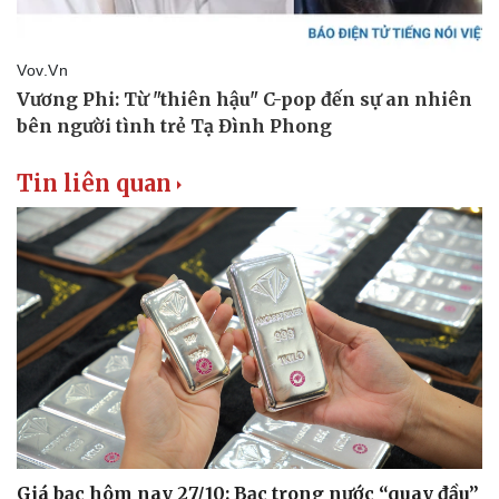
Tin liên quan
Thể thao
Ô tô - Xe máy
Bóng đá
Ô tô
Lịch thi đấu bóng đá
Xe máy
Thế giới thể thao
Tư vấn
eSports
Hậu trường
Giá bạc hôm nay 27/10: Bạc trong nước “quay đầu”