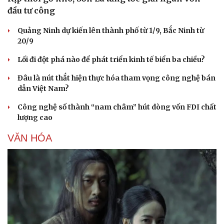
đầu tư công
Quảng Ninh dự kiến lên thành phố từ 1/9, Bắc Ninh từ
20/9
Lối đi đột phá nào để phát triển kinh tế biển ba chiều?
Đâu là nút thắt hiện thực hóa tham vọng công nghệ bán
dẫn Việt Nam?
Công nghệ số thành “nam châm” hút dòng vốn FDI chất
lượng cao
VĂN HÓA
Văn hóa
Giải trí
Sân khấu - Điện ảnh
Nghệ sĩ