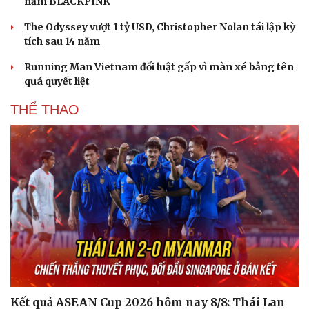
năm BLACKPINK
The Odyssey vượt 1 tỷ USD, Christopher Nolan tái lập kỳ
tích sau 14 năm
Running Man Vietnam đổi luật gấp vì màn xé bảng tên
quá quyết liệt
THỂ THAO
Du lịch
Podcast
Tư vấn
Câu chuyện thời sự
Săn Tour
Đọc truyện đêm khuya
check-in
Cửa sổ tình yêu
Kể chuyện cho bé
Hạt giống tâm hồn
Kết quả ASEAN Cup 2026 hôm nay 8/8: Thái Lan