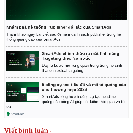
Khám phá hệ thống Publisher đối tác của SmartAds
Tham khảo ngay bài viết sau để nắm danh sách publisher trong hệ
thống quảng cáo của SmartAds.
SmartAds chính thức ra mắt tính năng
Targeting theo 'cảm xúc'
Đây là bước mở rộng quan trọng trong hệ sinh
thái contextual targeting.
5 công cụ tạo tiêu đề và mô tả quảng cáo
Kinh tế
Thị trường
cho thương hiệu 2026
Bất động sản
Giá vàng
SmartAds tổng hợp 5 công cụ tạo headline
quảng cáo bằng AI giúp tiết kiệm thời gian và tối
Khởi nghiệp
Tiêu dùng
ưu.
Tỷ giá
Chứng khoán
Giá cà phê
Viết bình luận