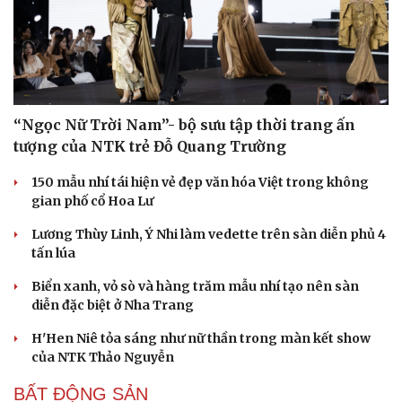
“Ngọc Nữ Trời Nam”- bộ sưu tập thời trang ấn
tượng của NTK trẻ Đỗ Quang Trường
150 mẫu nhí tái hiện vẻ đẹp văn hóa Việt trong không
gian phố cổ Hoa Lư
Lương Thùy Linh, Ý Nhi làm vedette trên sàn diễn phủ 4
tấn lúa
Biển xanh, vỏ sò và hàng trăm mẫu nhí tạo nên sàn
diễn đặc biệt ở Nha Trang
H'Hen Niê tỏa sáng như nữ thần trong màn kết show
của NTK Thảo Nguyễn
BẤT ĐỘNG SẢN