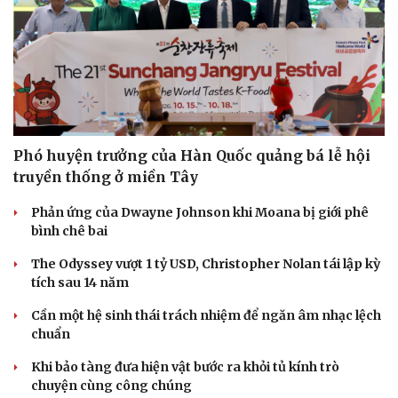
Phó huyện trưởng của Hàn Quốc quảng bá lễ hội
truyền thống ở miền Tây
Phản ứng của Dwayne Johnson khi Moana bị giới phê
bình chê bai
The Odyssey vượt 1 tỷ USD, Christopher Nolan tái lập kỳ
tích sau 14 năm
Cần một hệ sinh thái trách nhiệm để ngăn âm nhạc lệch
chuẩn
Khi bảo tàng đưa hiện vật bước ra khỏi tủ kính trò
chuyện cùng công chúng