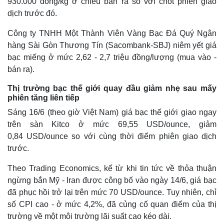
930.000 đồng/kg ở chiều bán ra so với chốt phiên giao
dịch trước đó.
Công ty TNHH Một Thành Viên Vàng Bạc Đá Quý Ngân
hàng Sài Gòn Thương Tín (Sacombank-SBJ) niêm yết giá
bạc miếng ở mức 2,62 - 2,7 triệu đồng/lượng (mua vào -
bán ra).
Thị trường bạc thế giới quay đầu giảm nhẹ sau mấy
phiên tăng liên tiếp
Sáng 16/6 (theo giờ Việt Nam) giá bạc thế giới giao ngay
trên sàn Kitco ở mức 69,55 USD/ounce, giảm
Thế giới
Multimedia
0,84 USD/ounce so với cùng thời điểm phiên giao dịch
Quan sát
Video
trước.
Cuộc sống đó đây
Ảnh
Hồ sơ
E-Magazine
Theo Trading Economics, kể từ khi tin tức về thỏa thuận
Infographic
ngừng bắn Mỹ - Iran được công bố vào ngày 14/6, giá bạc
đã phục hồi trở lại trên mức 70 USD/ounce. Tuy nhiên, chỉ
số CPI cao - ở mức 4,2%, đã củng cố quan điểm của thị
trường về một môi trường lãi suất cao kéo dài.