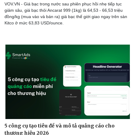
VOV.VN - Giá bạc trong nước sau phiên phục hồi nhẹ tiếp tục
giảm sâu, giá bạc thỏi Ancarat 999 (1kg) là 64,53 - 66,53 triệu
đồng/kg (mua vào và bán ra) giá bạc thế giới giao ngay trên sàn
Kitco ở mức 63,83 USD/ounce.
5 công cụ tạo tiêu đề và mô tả quảng cáo cho
Doanh nghiệp
Công nghệ
thương hiệu 2026
Thông tin doanh nghiệp
Sành điệu