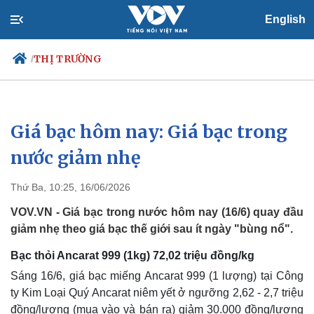
English
THỊ TRƯỜNG
/
Giá bạc hôm nay: Giá bạc trong
Chính trị
Xã hội
Đảng
Tin 24h
nước giảm nhẹ
Tổ chức nhân sự
Dự báo thời tiết
Quốc hội
Giáo dục
Thứ Ba, 10:25, 16/06/2026
Nhận diện sự thật
Dấu ấn VOV
Việc làm
VOV.VN - Giá bạc trong nước hôm nay (16/6) quay đầu
Biển đảo
giảm nhẹ theo giá bạc thế giới sau ít ngày "bùng nổ".
Bạc thỏi Ancarat 999 (1kg) 72,02 triệu đồng/kg
Sáng 16/6, giá bạc miếng Ancarat 999 (1 lượng) tại Công
ty Kim Loại Quý Ancarat niêm yết ở ngưỡng 2,62 - 2,7 triệu
đồng/lượng (mua vào và bán ra) giảm 30.000 đồng/lượng