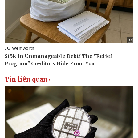
Tin liên quan
Thể thao
Ô tô - Xe máy
Bóng đá
Ô tô
Lịch thi đấu bóng đá
Xe máy
Thế giới thể thao
Tư vấn