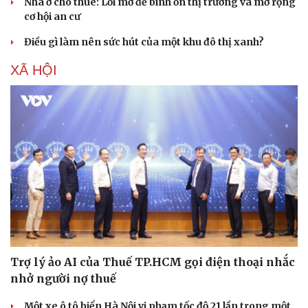
Nhà ở cho thuê: Lối mở để bình ổn thị trường và mở rộng
cơ hội an cư
Điều gì làm nên sức hút của một khu đô thị xanh?
XÃ HỘI
Trợ lý ảo AI của Thuế TP.HCM gọi điện thoại nhắc
nhở người nợ thuế
Một xe ô tô biển Hà Nội vi phạm tốc độ 21 lần trong một