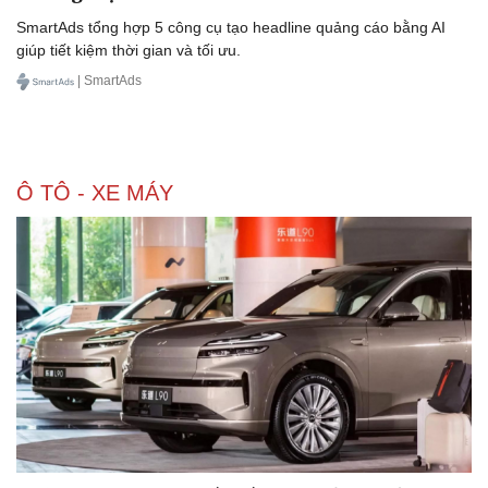
Doanh nghiệp 24h
Tin Công nghệ
SmartAds tổng hợp 5 công cụ tạo headline quảng cáo bằng AI
Doanh nhân
Trải nghiệm
giúp tiết kiệm thời gian và tối ưu.
Vì cộng đồng
Chuyển đổi số
| SmartAds
Ô TÔ - XE MÁY