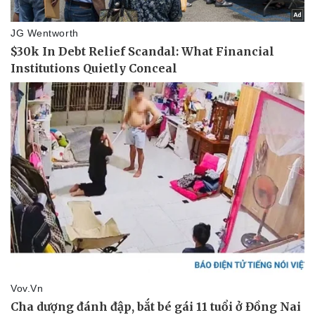
Pháp luật
Quân sự - Quốc phòng
Vụ án
Vũ khí
Tin nóng
Việt Nam
Tư vấn luật
Phân tích