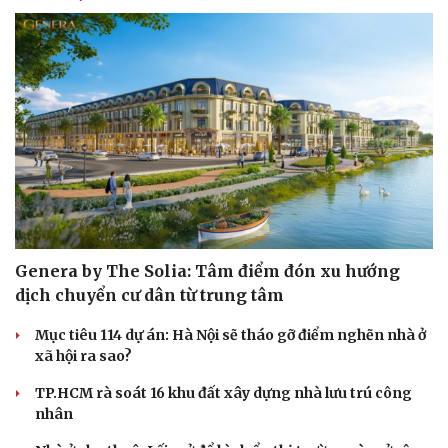
Sức khỏe
Đời sống
Dinh dưỡng - món ngon
Nhà đẹp
Cây thuốc
Blog
Sản phụ khoa
Tình yêu - Gia đình
Nhi khoa
Nam khoa
Làm đẹp - giảm cân
Phòng mạch online
Ăn sạch sống khỏe
Genera by The Solia: Tâm điểm đón xu hướng
dịch chuyển cư dân từ trung tâm
Mục tiêu 114 dự án: Hà Nội sẽ tháo gỡ điểm nghẽn nhà ở
xã hội ra sao?
TP.HCM rà soát 16 khu đất xây dựng nhà lưu trú công
nhân