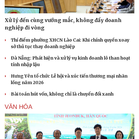
Xử lý đến cùng vướng mắc, không đẩy doanh
nghiệp đi vòng
Văn hóa
Giải trí
Thí điểm phường XHCN Lào Cai: Khi chính quyền xoay
Sân khấu - Điện ảnh
Nghệ sĩ
sở thủ tục thay doanh nghiệp
Văn học
Thời trang
Đà Nẵng: Phát hiện và xử lý vụ kinh doanh lô than hoạt
Âm nhạc
Sao Việt
tính nhập lậu
Di sản
Hưng Yên tổ chức Lễ hội và xúc tiến thương mại nhãn
lồng năm 2026
Bài toán hút vốn, không chỉ là chuyển đổi xanh
VĂN HÓA