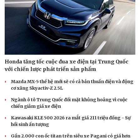
Doanh nghiệp
Công nghệ
Thông tin doanh nghiệp
Sành điệu
Doanh nghiệp 24h
Tin Công nghệ
Doanh nhân
Trải nghiệm
Vì cộng đồng
Chuyển đổi số
Honda tăng tốc cuộc đua xe điện tại Trung Quốc
với chiến lược phát triển sản phẩm
Mazda MX-5 thế hệ mới sẽ có cả bản thuần điện và động
cơ xăng Skyactiv-Z 2.5L
Ngành ô tô Trung Quốc đối mặt khủng hoảng vì cuộc
chiến giảm giá xe điện
Kawasaki KLE 500 2026 ra mắt giá 211 triệu đồng - Sự
hồi sinh ấn tượng
Gần 2.000 con ốc titan trên siêu xe Pagani có giá hơn