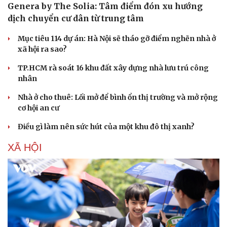
Sức khỏe
Đời sống
Genera by The Solia: Tâm điểm đón xu hướng
Dinh dưỡng - món ngon
Nhà đẹp
dịch chuyển cư dân từ trung tâm
Cây thuốc
Blog
Sản phụ khoa
Tình yêu - Gia đình
Mục tiêu 114 dự án: Hà Nội sẽ tháo gỡ điểm nghẽn nhà ở
Nhi khoa
xã hội ra sao?
Nam khoa
TP.HCM rà soát 16 khu đất xây dựng nhà lưu trú công
Làm đẹp - giảm cân
nhân
Phòng mạch online
Ăn sạch sống khỏe
Nhà ở cho thuê: Lối mở để bình ổn thị trường và mở rộng
cơ hội an cư
Điều gì làm nên sức hút của một khu đô thị xanh?
XÃ HỘI