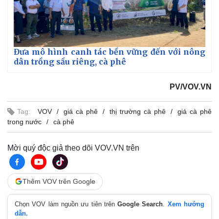
Đưa mô hình canh tác bền vững đến với nông
dân trồng sầu riêng, cà phê
PV/VOV.VN
Thế giới
Multimedia
Quan sát
Video
Tag:
VOV
giá cà phê
thị trường cà phê
giá cà phê
Cuộc sống đó đây
Ảnh
trong nước
cà phê
Hồ sơ
E-Magazine
Infographic
Mời quý độc giả theo dõi VOV.VN trên
Thêm VOV trên Google
Chọn VOV làm nguồn ưu tiên trên
Google Search
.
Xem hướng
dẫn.