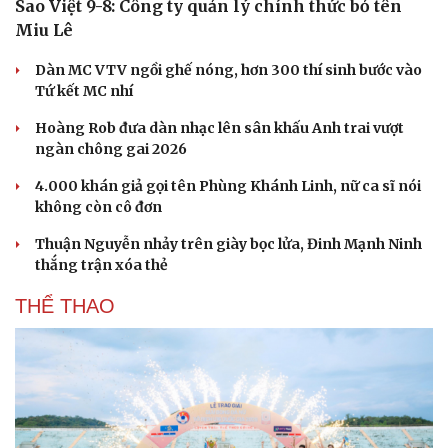
Sao Việt 9-8: Công ty quản lý chính thức bỏ tên
Miu Lê
Dàn MC VTV ngồi ghế nóng, hơn 300 thí sinh bước vào
Tứ kết MC nhí
Hoàng Rob đưa dàn nhạc lên sân khấu Anh trai vượt
ngàn chông gai 2026
4.000 khán giả gọi tên Phùng Khánh Linh, nữ ca sĩ nói
không còn cô đơn
Thuận Nguyễn nhảy trên giày bọc lửa, Đinh Mạnh Ninh
thắng trận xóa thẻ
THỂ THAO