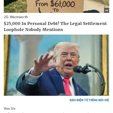
Pháp luật
Quân sự - Quốc phòng
Vụ án
Vũ khí
Tin nóng
Việt Nam
Tư vấn luật
Phân tích