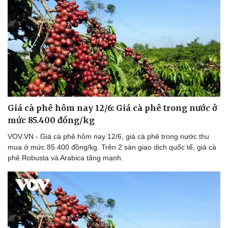
Thể thao
Ô tô - Xe máy
Bóng đá
Ô tô
Lịch thi đấu bóng đá
Xe máy
Thế giới thể thao
Tư vấn
eSports
Hậu trường
Giá cà phê hôm nay 12/6: Giá cà phê trong nước ở
mức 85.400 đồng/kg
VOV.VN - Giá cà phê hôm nay 12/6, giá cà phê trong nước thu
mua ở mức 85.400 đồng/kg. Trên 2 sàn giao dịch quốc tế, giá cà
phê Robusta và Arabica tăng mạnh.