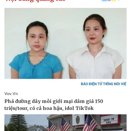
Kinh tế
Thị trường
Bất động sản
Giá vàng
Khởi nghiệp
Tiêu dùng
Tỷ giá
Chứng khoán
Giá cà phê