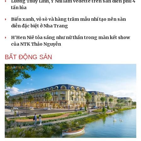
Lương Thùy Linh, Ý Nhi làm vedette trên sàn diễn phủ 4
tấn lúa
Biển xanh, vỏ sò và hàng trăm mẫu nhí tạo nên sàn
diễn đặc biệt ở Nha Trang
H'Hen Niê tỏa sáng như nữ thần trong màn kết show
của NTK Thảo Nguyễn
BẤT ĐỘNG SẢN