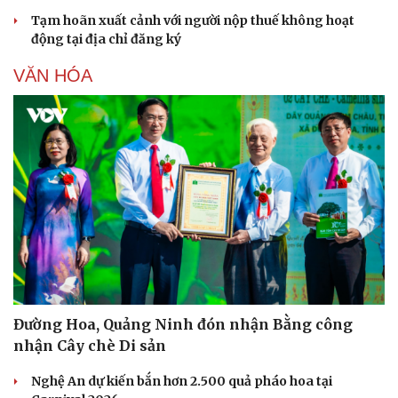
Tạm hoãn xuất cảnh với người nộp thuế không hoạt
động tại địa chỉ đăng ký
Văn hóa
Giải trí
Sân khấu - Điện ảnh
Nghệ sĩ
VĂN HÓA
Văn học
Thời trang
Âm nhạc
Sao Việt
Di sản
Đường Hoa, Quảng Ninh đón nhận Bằng công
nhận Cây chè Di sản
Nghệ An dự kiến bắn hơn 2.500 quả pháo hoa tại