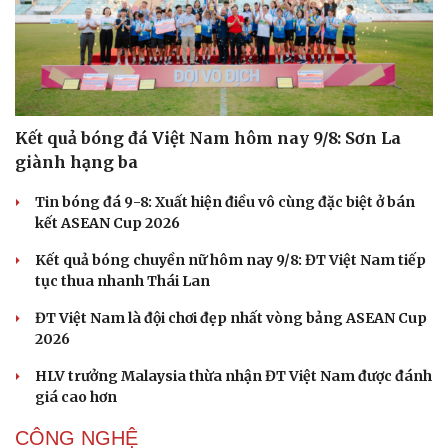
Du lịch
Podcast
Tư vấn
Câu chuyện thời sự
Săn Tour
Đọc truyện đêm khuya
check-in
Cửa sổ tình yêu
Kể chuyện cho bé
Hạt giống tâm hồn
Kết quả bóng đá Việt Nam hôm nay 9/8: Sơn La
giành hạng ba
Tin bóng đá 9-8: Xuất hiện điều vô cùng đặc biệt ở bán
kết ASEAN Cup 2026
Kết quả bóng chuyền nữ hôm nay 9/8: ĐT Việt Nam tiếp
tục thua nhanh Thái Lan
ĐT Việt Nam là đội chơi đẹp nhất vòng bảng ASEAN Cup
2026
HLV trưởng Malaysia thừa nhận ĐT Việt Nam được đánh
giá cao hơn
CÔNG NGHỆ