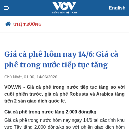
English
THỊ TRƯỜNG
/
Giá cà phê hôm nay 14/6: Giá cà
Chính trị
Xã hội
Đảng
Tin 24h
phê trong nước tiếp tục tăng
Tổ chức nhân sự
Dự báo thời tiết
Quốc hội
Giáo dục
Chủ Nhật, 01:00, 14/06/2026
Nhận diện sự thật
Dấu ấn VOV
Việc làm
VOV.VN - Giá cà phê trong nước tiếp tục tăng so với
Biển đảo
cuối phiên trước, giá cà phê Robusta và Arabica tăng
trên 2 sàn giao dịch quốc tế.
Giá cà phê trong nước tăng 2.000 đồng/kg
Giá cà phê trong nước hôm nay ngày 14/6 tại các tỉnh khu
vực Tây tăng 2.000 đồng/kg so với phiên giao dịch hôm