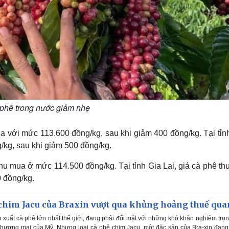
 phê trong nước giảm nhẹ
ua với mức 113.600 đồng/kg, sau khi giảm 400 đồng/kg. Tại tỉn
kg, sau khi giảm 500 đồng/kg.
hu mua ở mức 114.500 đồng/kg. Tại tỉnh Gia Lai, giá cà phê t
 đồng/kg.
 chim Jacu của Braxin vượt qua khủng hoảng thuế qua
n xuất cà phê lớn nhất thế giới, đang phải đối mặt với những khó khăn nghiêm trọ
 thương mại của Mỹ. Nhưng loại cà phê chim Jacu, một đặc sản của Bra-xin đan