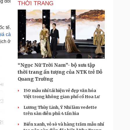
g đổi
THỜI TRANG
ốc tế.
giá cà
ịch ở
“Ngọc Nữ Trời Nam”- bộ sưu tập
thời trang ấn tượng của NTK trẻ Đỗ
Quang Trường
150 mẫu nhí tái hiện vẻ đẹp văn hóa
Việt trong không gian phố cổ Hoa Lư
Lương Thùy Linh, Ý Nhi làm vedette
trên sàn diễn phủ 4 tấn lúa
Biển xanh, vỏ sò và hàng trăm mẫu nhí