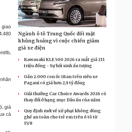
Doanh nghiệp 24h
Tin Công nghệ
Doanh nhân
Trải nghiệm
ì cộng đồng
Chuyển đổi số
n giao
u lịch
Podcast
Ngành ô tô Trung Quốc đối mặt
4.480
Tư vấn
Câu chuyện thời sự
khủng hoảng vì cuộc chiến giảm
Săn Tour
Đọc truyện đêm khuya
giá xe điện
heck-in
Cửa sổ tình yêu
t/lb,
Kể chuyện cho bé
Kawasaki KLE 500 2026 ra mắt giá 211
Hạt giống tâm hồn
triệu đồng - Sự hồi sinh ấn tượng
Gần 2.000 con ốc titan trên siêu xe
 nhân
Pagani có giá hơn 2,9 tỷ đồng
.
Giải thưởng Car Choice Awards 2026 có
thay đổi ở hạng mục Dấu ấn của năm
, giá
Quy định mới về xử phạt không dùng
mua cà
ghế an toàn cho trẻ em trên ô tô từ
15/8