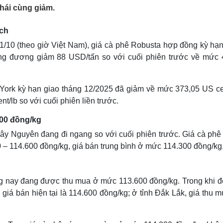
Lịch thi đấu bóng đá
Xe máy
hái cùng giảm.
Thế giới thể thao
Tư vấn
eSports
V
ịch
Hậu trường
y 11/10 (theo giờ Việt Nam), giá cà phê Robusta hợp đồng kỳ hạ
Văn hóa
Giải trí
D
ng đương giảm 88 USD/tấn so với cuối phiên trước về mức 
Sân khấu - Điện ảnh
Nghệ sĩ
Văn học
Thời trang
Âm nhạc
Sao Việt
c
 York kỳ hạn giao tháng 12/2025 đã giảm về mức 373,05 US cen
Di sản
/lb so với cuối phiên liền trước.
600 đồng/kg
 Tây Nguyên đang đi ngang so với cuối phiên trước. Giá cà phê
0 – 114.600 đồng/kg, giá bán trung bình ở mức 114.300 đồng/kg
ng nay đang được thu mua ở mức 113.600 đồng/kg. Trong khi đó
giá bán hiện tại là 114.600 đồng/kg; ở tỉnh Đắk Lắk, giá thu 