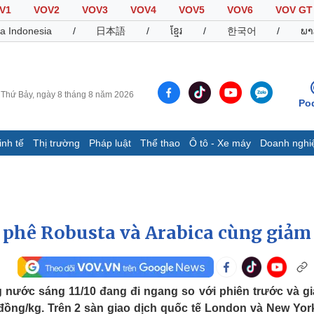
V1
VOV2
VOV3
VOV4
VOV5
VOV6
VOV GT
a Indonesia
/
日本語
/
ខ្មែរ
/
한국어
/
ພາ
Thứ Bảy, ngày 8 tháng 8 năm 2026
Po
inh tế
Thị trường
Pháp luật
Thể thao
Ô tô - Xe máy
Doanh nghi
Thế giới
Multimedia
K
Quan sát
Video
B
Cuộc sống đó đây
Ảnh
K
Hồ sơ
E-Magazine
à phê Robusta và Arabica cùng giảm
Infographic
Thể thao
Ô tô - Xe máy
D
g nước sáng 11/10 đang đi ngang so với phiên trước và gi
Bóng đá
Ô tô
T
ồng/kg. Trên 2 sàn giao dịch quốc tế London và New York