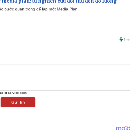
 media plan: từ nghiên cứu đối thủ đến đo lường
 các bước quan trọng để lập một Media Plan.
ms of Service
apply.
Gửi tin