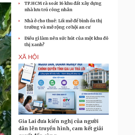
TP.HCM rà soát 16 khu đất xây dựng
nhà lưu trú công nhân
Nhà ở cho thuê: Lối mở để bình ổn thị
trường và mở rộng cơ hội an cư
Điều gì làm nên sức hút của một khu đô
thị xanh?
XÃ HỘI
Gia Lai đưa kiến nghị của người
dân lên truyền hình, cam kết giải