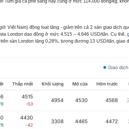
Kon Tum giá cà phê sáng nay cùng ở mức 114.000 đồng/kg, khôn
 giờ Việt Nam) đồng loạt tăng - giảm trên cả 2 sàn giao dịch qu
busta London dao động ở mức 4.515 – 4.646 USD/tấn. Cụ thể,
trên sàn London tăng 0,28%, tương đương 13 USD/tấn, giao d