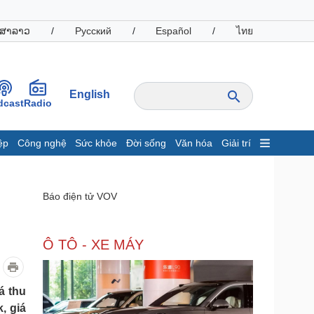
ສາລາວ
/
Русский
/
Español
/
ไทย
English
dcast
Radio
ệp
Công nghệ
Sức khỏe
Đời sống
Văn hóa
Giải trí
inh tế
Thị trường
ất động sản
Giá vàng
Báo điện tử VOV
hởi nghiệp
Tiêu dùng
Tỷ giá
Chứng khoán
Ô TÔ - XE MÁY
Giá cà phê
oanh nghiệp
Công nghệ
á thu
hông tin doanh nghiệp
Sành điệu
, giá