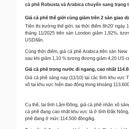
Tin nóng
Việt Nam
cà phê Robusta và Arabica chuyển sang trạng t
Tư vấn luật
Phân tích
Giá cà phê thế giới cùng giảm trên 2 sàn giao d
Trên thị trường thế giới, tại thời điểm 8h20’ ngà
Sức khỏe
Đời sống
tháng 11/2025 trên sàn London giảm 1,92%, tươ
Dinh dưỡng - món ngon
Nhà đẹp
USD/tấn.
Cây thuốc
Blog
Sản phụ khoa
Tình yêu - Gia đình
Cùng thời điểm, giá cà phê Arabica trên sàn New
Nhi khoa
sau khi giảm 1,10 % tương đương giảm 4,20 US cent
Nam khoa
Giá cà phê trong nước đi ngang, cao nhất 114.
Làm đẹp - giảm cân
Phòng mạch online
Giá cà phê sáng nay (11/10) tại các tỉnh khu vực
Ăn sạch sống khỏe
xô tại khu vực hiện dao động trong khoảng 113.60
Cải chính
Cụ thể, tại tỉnh Lâm Đồng, giá cà phê nhân xô sá
cà phê đang cao nhất khu vực là ở tỉnh Đắk Nông, 
phê đang ở mức 114.500 đồng/kg.