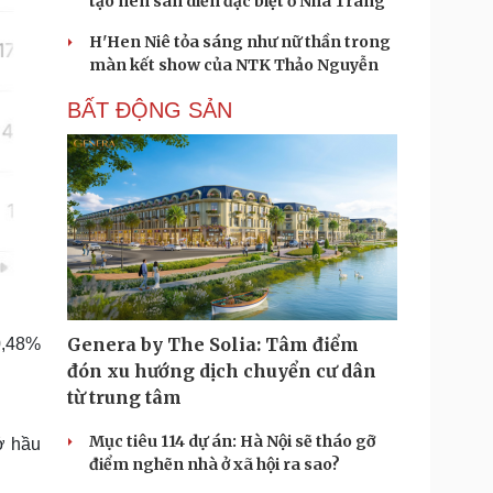
tạo nên sàn diễn đặc biệt ở Nha Trang
H'Hen Niê tỏa sáng như nữ thần trong
màn kết show của NTK Thảo Nguyễn
BẤT ĐỘNG SẢN
Genera by The Solia: Tâm điểm
0,48%
đón xu hướng dịch chuyển cư dân
từ trung tâm
Mục tiêu 114 dự án: Hà Nội sẽ tháo gỡ
ở hầu
điểm nghẽn nhà ở xã hội ra sao?