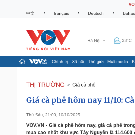
VO
中文
/
français
/
Deutsch
/
Bahas
33°C
Hà Nội
Chính trị
Xã hội
Thế giới
Multimedia
K
Chính trị
Xã hội
Đảng
Tin 24h
THỊ TRƯỜNG
Giá cà phê
Tổ chức nhân sự
Dự báo thời tiết
Quốc hội
Giáo dục
Giá cà phê hôm nay 11/10: C
Nhận diện sự thật
Dấu ấn VOV
Việc làm
Biển đảo
Thứ Sáu, 21:00, 10/10/2025
Pháp luật
Quân sự - Quốc phòng
VOV.VN - Giá cà phê hôm nay, giá cà phê tron
Vụ án
Vũ khí
mua cao nhất khu vực Tây Nguyên là 114.600 đ