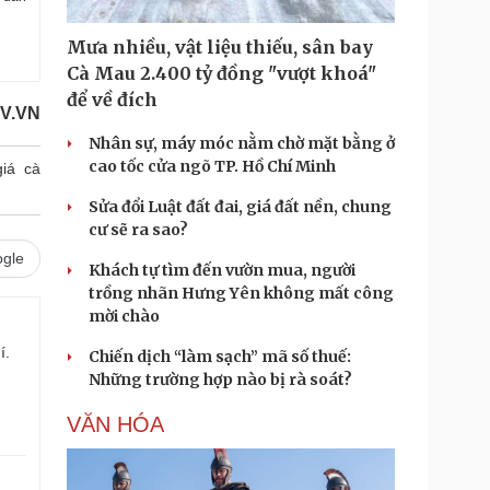
Mưa nhiều, vật liệu thiếu, sân bay
Cà Mau 2.400 tỷ đồng "vượt khoá"
để về đích
V.VN
Nhân sự, máy móc nằm chờ mặt bằng ở
cao tốc cửa ngõ TP. Hồ Chí Minh
giá cà
Sửa đổi Luật đất đai, giá đất nền, chung
cư sẽ ra sao?
gle
Khách tự tìm đến vườn mua, người
trồng nhãn Hưng Yên không mất công
mời chào
í.
Chiến dịch “làm sạch” mã số thuế:
Những trường hợp nào bị rà soát?
VĂN HÓA