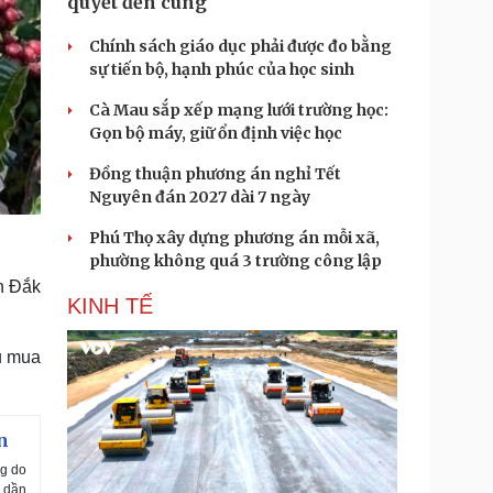
quyết đến cùng
Chính sách giáo dục phải được đo bằng
sự tiến bộ, hạnh phúc của học sinh
Cà Mau sắp xếp mạng lưới trường học:
Gọn bộ máy, giữ ổn định việc học
Đồng thuận phương án nghỉ Tết
Nguyên đán 2027 dài 7 ngày
Phú Thọ xây dựng phương án mỗi xã,
phường không quá 3 trường công lập
h Đắk
KINH TẾ
hu mua
n
ng do
g dần