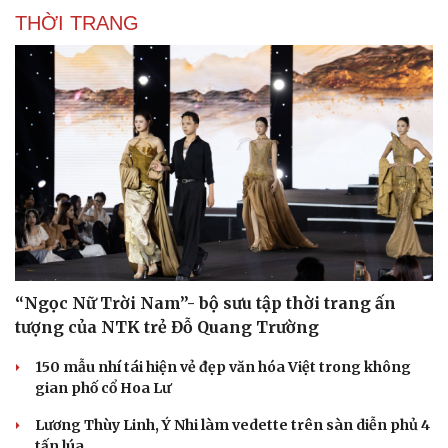
THỜI TRANG
Sức khỏe
Đời sống
Dinh dưỡng - món ngon
Nhà đẹp
Cây thuốc
Blog
Sản phụ khoa
Tình yêu - Gia đình
Nhi khoa
Nam khoa
Làm đẹp - giảm cân
“Ngọc Nữ Trời Nam”- bộ sưu tập thời trang ấn
Phòng mạch online
tượng của NTK trẻ Đỗ Quang Trường
Ăn sạch sống khỏe
150 mẫu nhí tái hiện vẻ đẹp văn hóa Việt trong không
gian phố cổ Hoa Lư
Lương Thùy Linh, Ý Nhi làm vedette trên sàn diễn phủ 4
tấn lúa