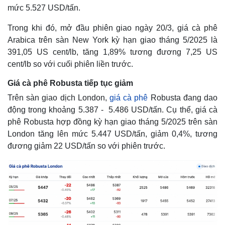
mức 5.527 USD/tấn.
Trong khi đó, mở đầu phiên giao ngày 20/3, giá cà phê
Arabica trên sàn New York kỳ hạn giao tháng 5/2025 là
391,05 US cent/lb, tăng 1,89% tương đương 7,25 US
cent/lb so với cuối phiên liền trước.
Giá cà phê Robusta tiếp tục giảm
Trên sàn giao dịch London,
giá cà phê
Robusta đang dao
động trong khoảng 5.387 - 5.486 USD/tấn. Cụ thể, giá cà
phê Robusta hợp đồng kỳ hạn giao tháng 5/2025 trên sàn
London tăng lên mức 5.447 USD/tấn, giảm 0,4%, tương
Thế giới
Multimedia
đương giảm 22 USD/tấn so với phiên trước.
Quan sát
Video
Cuộc sống đó đây
Ảnh
Hồ sơ
E-Magazine
Infographic