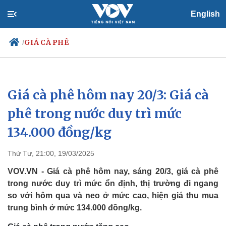
English
GIÁ CÀ PHÊ
/
Giá cà phê hôm nay 20/3: Giá cà
Chính trị
Xã hội
Đảng
Tin 24h
phê trong nước duy trì mức
Tổ chức nhân sự
Dự báo thời tiết
134.000 đồng/kg
Quốc hội
Giáo dục
Nhận diện sự thật
Dấu ấn VOV
Việc làm
Thứ Tư, 21:00, 19/03/2025
Biển đảo
VOV.VN - Giá cà phê hôm nay, sáng 20/3, giá cà phê
trong nước duy trì mức ổn định, thị trường đi ngang
so với hôm qua và neo ở mức cao, hiện giá thu mua
trung bình ở mức 134.000 đồng/kg.