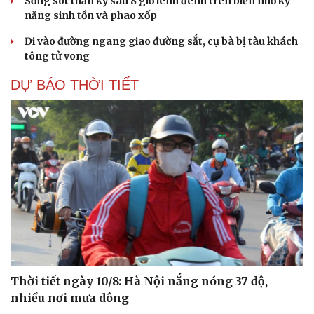
Sống sót thần kỳ sau 8 giờ lênh đênh trên biển nhờ kỹ
năng sinh tồn và phao xốp
Đi vào đường ngang giao đường sắt, cụ bà bị tàu khách
tông tử vong
DỰ BÁO THỜI TIẾT
Thời tiết ngày 10/8: Hà Nội nắng nóng 37 độ,
nhiều nơi mưa dông