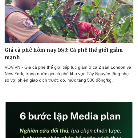
Doanh nghiệp
Công nghệ
Thông tin doanh nghiệp
Sành điệu
Doanh nghiệp 24h
Tin Công nghệ
Giá cà phê hôm nay 16/3: Cà phê thế giới giảm
Doanh nhân
Trải nghiệm
mạnh
Vì cộng đồng
Chuyển đổi số
VOV.VN - Giá cà phê thế giới tiếp tục giảm ở cả 2 sàn London và
New York, trong nước giá cà phê khu vực Tây Nguyên tăng nhẹ
so với phiên giao dịch trước đó, mức tăng 500 đồng/kg.