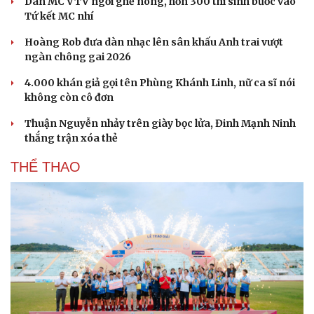
Dàn MC VTV ngồi ghế nóng, hơn 300 thí sinh bước vào
Hạt giống tâm hồn
Tứ kết MC nhí
Hoàng Rob đưa dàn nhạc lên sân khấu Anh trai vượt
ngàn chông gai 2026
4.000 khán giả gọi tên Phùng Khánh Linh, nữ ca sĩ nói
không còn cô đơn
Thuận Nguyễn nhảy trên giày bọc lửa, Đinh Mạnh Ninh
thắng trận xóa thẻ
THỂ THAO