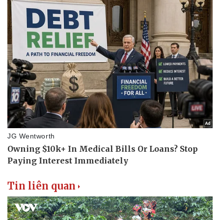
Thể thao
Ô tô - Xe máy
Bóng đá
Ô tô
Lịch thi đấu bóng đá
Xe máy
Thế giới thể thao
Tư vấn
eSports
Hậu trường
Tin liên quan