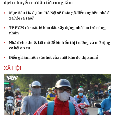
dịch chuyển cư dân từ trung tâm
Mục tiêu 114 dự án: Hà Nội sẽ tháo gỡ điểm nghẽn nhà ở
xã hội ra sao?
TP.HCM rà soát 16 khu đất xây dựng nhà lưu trú công
nhân
Nhà ở cho thuê: Lối mở để bình ổn thị trường và mở rộng
cơ hội an cư
Điều gì làm nên sức hút của một khu đô thị xanh?
XÃ HỘI