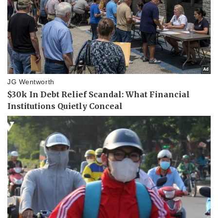
Vụ án
Vũ khí
Tin nóng
Việt Nam
Tư vấn luật
Phân tích