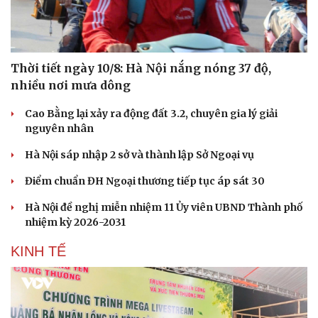
Thời tiết ngày 10/8: Hà Nội nắng nóng 37 độ,
nhiều nơi mưa dông
Cao Bằng lại xảy ra động đất 3.2, chuyên gia lý giải
nguyên nhân
Hà Nội sáp nhập 2 sở và thành lập Sở Ngoại vụ
Điểm chuẩn ĐH Ngoại thương tiếp tục áp sát 30
Hà Nội đề nghị miễn nhiệm 11 Ủy viên UBND Thành phố
Văn hóa
Giải trí
nhiệm kỳ 2026-2031
Sân khấu - Điện ảnh
Nghệ sĩ
Văn học
Thời trang
KINH TẾ
Âm nhạc
Sao Việt
Di sản