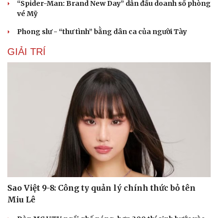
“Spider-Man: Brand New Day” dẫn đầu doanh số phòng
vé Mỹ
Phong slư - “thư tình” bằng dân ca của người Tày
GIẢI TRÍ
Du lịch
Podcast
Tư vấn
Câu chuyện thời sự
Sao Việt 9-8: Công ty quản lý chính thức bỏ tên
Săn Tour
Đọc truyện đêm khuya
Miu Lê
check-in
Cửa sổ tình yêu
Kể chuyện cho bé