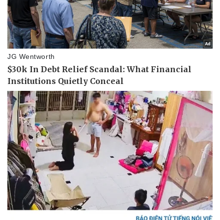
Vụ án
Vũ khí
Tin nóng
Việt Nam
Tư vấn luật
Phân tích