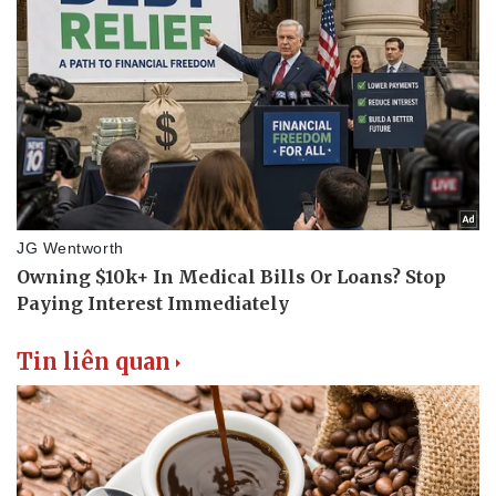
Thể thao
Ô tô - Xe máy
Bóng đá
Ô tô
Lịch thi đấu bóng đá
Xe máy
Thế giới thể thao
Tư vấn
eSports
Hậu trường
Tin liên quan