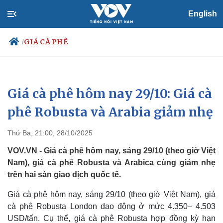
English
GIÁ CÀ PHÊ
/
Giá cà phê hôm nay 29/10: Giá cà
Chính trị
Xã hội
Đảng
Tin 24h
phê Robusta và Arabia giảm nhẹ
Tổ chức nhân sự
Dự báo thời tiết
Quốc hội
Giáo dục
Thứ Ba, 21:00, 28/10/2025
Nhận diện sự thật
Dấu ấn VOV
Việc làm
VOV.VN - Giá cà phê hôm nay, sáng 29/10 (theo giờ Việt
Biển đảo
Nam), giá cà phê Robusta và Arabica cùng giảm nhẹ
trên hai sàn giao dịch quốc tế.
Giá cà phê hôm nay, sáng 29/10 (theo giờ Việt Nam), giá
cà phê Robusta London dao động ở mức 4.350– 4.503
USD/tấn. Cụ thể, giá cà phê Robusta hợp đồng kỳ hạn