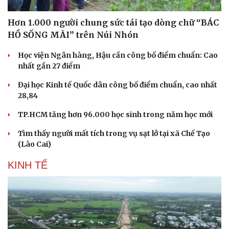
Hơn 1.000 người chung sức tái tạo dòng chữ “BÁC
HỒ SỐNG MÃI” trên Núi Nhón
Học viện Ngân hàng, Hậu cần công bố điểm chuẩn: Cao
nhất gần 27 điểm
Đại học Kinh tế Quốc dân công bố điểm chuẩn, cao nhất
28,84
TP.HCM tăng hơn 96.000 học sinh trong năm học mới
Tìm thấy người mất tích trong vụ sạt lở tại xã Chế Tạo
(Lào Cai)
Văn hóa
Giải trí
KINH TẾ
Sân khấu - Điện ảnh
Nghệ sĩ
Văn học
Thời trang
Âm nhạc
Sao Việt
Di sản