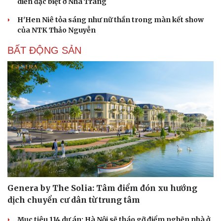
diễn đặc biệt ở Nha Trang
H'Hen Niê tỏa sáng như nữ thần trong màn kết show
của NTK Thảo Nguyễn
BẤT ĐỘNG SẢN
Genera by The Solia: Tâm điểm đón xu hướng
dịch chuyển cư dân từ trung tâm
Mục tiêu 114 dự án: Hà Nội sẽ tháo gỡ điểm nghẽn nhà ở