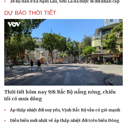
28 hộ dân ở xã Nậm Lầu, Sơn La đã được di dời khẩn cấp
DỰ BÁO THỜI TIẾT
Thời tiết hôm nay 9/8: Bắc Bộ nắng nóng, chiều
tối có mưa dông
Áp thấp nhiệt đới suy yếu, Vịnh Bắc Bộ vẫn có gió mạnh
Diễn biến mới nhất về áp thấp nhiệt đới trên biển Đông