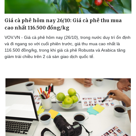
Giá cà phê hôm nay 26/10: Giá cà phê thu mua
cao nhất 116.500 đồng/kg
Doanh nghiệp
Công nghệ
Thông tin doanh nghiệp
Sành điệu
VOV.VN - Giá cà phê hôm nay (26/10), trong nước duy trì ổn định
Doanh nghiệp 24h
Tin Công nghệ
và đi ngang so với cuối phiên trước, giá thu mua cao nhất là
Doanh nhân
Trải nghiệm
116.500 đồng/kg, trong khi giá cà phê Robusta và Arabica tăng
Vì cộng đồng
Chuyển đổi số
giảm trái chiều trên 2 cả sàn giao dịch quốc tế.