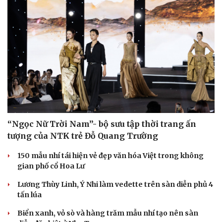
Sức khỏe
Đời sống
Dinh dưỡng - món ngon
Nhà đẹp
Cây thuốc
Blog
Sản phụ khoa
Tình yêu - Gia đình
Nhi khoa
“Ngọc Nữ Trời Nam”- bộ sưu tập thời trang ấn
Nam khoa
tượng của NTK trẻ Đỗ Quang Trường
Làm đẹp - giảm cân
Phòng mạch online
150 mẫu nhí tái hiện vẻ đẹp văn hóa Việt trong không
Ăn sạch sống khỏe
gian phố cổ Hoa Lư
Lương Thùy Linh, Ý Nhi làm vedette trên sàn diễn phủ 4
tấn lúa
Biển xanh, vỏ sò và hàng trăm mẫu nhí tạo nên sàn