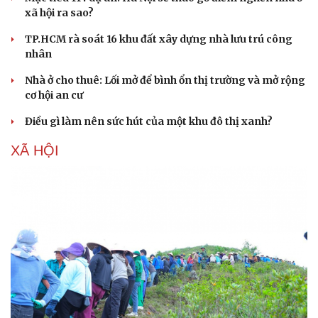
xã hội ra sao?
TP.HCM rà soát 16 khu đất xây dựng nhà lưu trú công
nhân
Nhà ở cho thuê: Lối mở để bình ổn thị trường và mở rộng
cơ hội an cư
Điều gì làm nên sức hút của một khu đô thị xanh?
XÃ HỘI