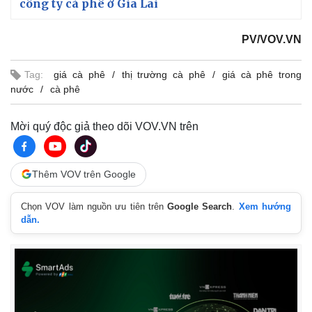
công ty cà phê ở Gia Lai
PV/VOV.VN
Tag:
giá cà phê
thị trường cà phê
giá cà phê trong
nước
cà phê
Mời quý độc giả theo dõi VOV.VN trên
Thêm VOV trên Google
Chọn VOV làm nguồn ưu tiên trên
Google Search
.
Xem hướng
dẫn.
Kinh tế
Thị trường
Bất động sản
Giá vàng
Khởi nghiệp
Tiêu dùng
Tỷ giá
Chứng khoán