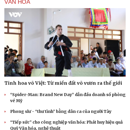
VĂN HÓA
Tinh hoa võ Việt: Từ miền đất võ vươn ra thế giới
“Spider-Man: Brand New Day” dẫn đầu doanh số phòng
vé Mỹ
Phong slư - “thư tình” bằng dân ca của người Tày
“Tiếp sức” cho công nghiệp văn hóa: Phát huy hiệu quả
Quỹ Văn hóa, nghệ thuật