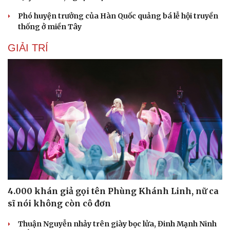
Phó huyện trưởng của Hàn Quốc quảng bá lễ hội truyền
thống ở miền Tây
GIẢI TRÍ
Du lịch
Podcast
4.000 khán giả gọi tên Phùng Khánh Linh, nữ ca
Tư vấn
Câu chuyện thời sự
sĩ nói không còn cô đơn
Săn Tour
Đọc truyện đêm khuya
check-in
Cửa sổ tình yêu
Thuận Nguyễn nhảy trên giày bọc lửa, Đinh Mạnh Ninh
Kể chuyện cho bé