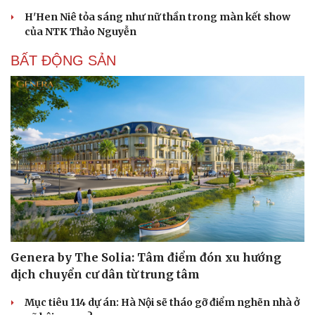
H'Hen Niê tỏa sáng như nữ thần trong màn kết show
của NTK Thảo Nguyễn
BẤT ĐỘNG SẢN
Sức khỏe
Đời sống
Dinh dưỡng - món ngon
Nhà đẹp
Cây thuốc
Blog
Sản phụ khoa
Tình yêu - Gia đình
Nhi khoa
Nam khoa
Làm đẹp - giảm cân
Phòng mạch online
Ăn sạch sống khỏe
Genera by The Solia: Tâm điểm đón xu hướng
dịch chuyển cư dân từ trung tâm
Mục tiêu 114 dự án: Hà Nội sẽ tháo gỡ điểm nghẽn nhà ở