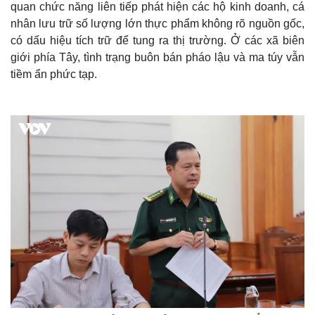
quan chức năng liên tiếp phát hiện các hộ kinh doanh, cá
nhân lưu trữ số lượng lớn thực phẩm không rõ nguồn gốc,
có dấu hiệu tích trữ để tung ra thị trường. Ở các xã biên
giới phía Tây, tình trạng buôn bán pháo lậu và ma túy vẫn
tiềm ẩn phức tạp.
Thế giới
Multimedia
Quan sát
Video
Cuộc sống đó đây
Ảnh
Hồ sơ
E-Magazine
Infographic