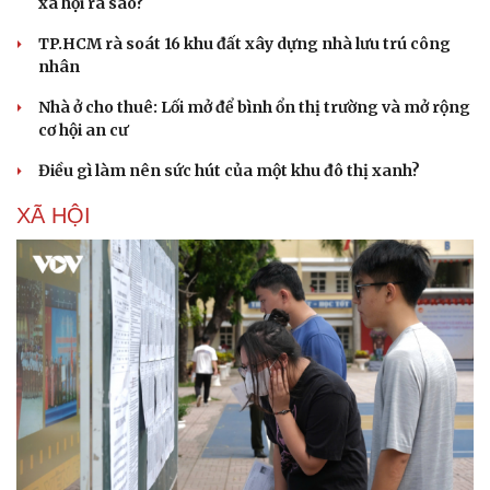
xã hội ra sao?
TP.HCM rà soát 16 khu đất xây dựng nhà lưu trú công
nhân
Nhà ở cho thuê: Lối mở để bình ổn thị trường và mở rộng
cơ hội an cư
Điều gì làm nên sức hút của một khu đô thị xanh?
XÃ HỘI