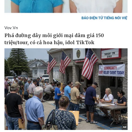
Pháp luật
Quân sự - Quốc phòng
Vụ án
Vũ khí
Tin nóng
Việt Nam
Tư vấn luật
Phân tích