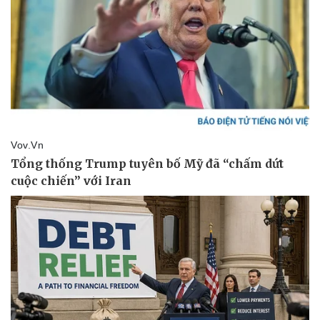
Thể thao
Ô tô - Xe máy
Bóng đá
Ô tô
Lịch thi đấu bóng đá
Xe máy
Thế giới thể thao
Tư vấn
eSports
Hậu trường