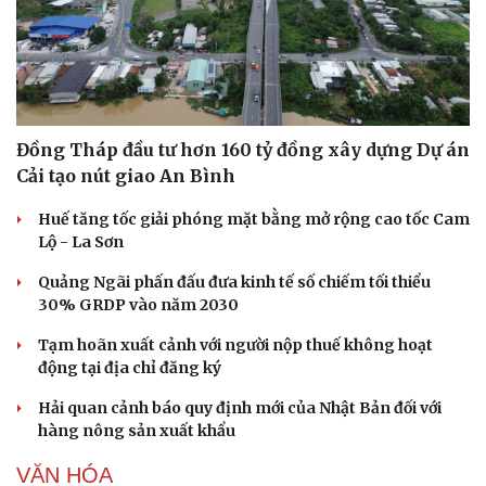
Đồng Tháp đầu tư hơn 160 tỷ đồng xây dựng Dự án
Cải tạo nút giao An Bình
Huế tăng tốc giải phóng mặt bằng mở rộng cao tốc Cam
Lộ - La Sơn
Văn hóa
Giải trí
Quảng Ngãi phấn đấu đưa kinh tế số chiếm tối thiểu
Sân khấu - Điện ảnh
Nghệ sĩ
30% GRDP vào năm 2030
Văn học
Thời trang
Âm nhạc
Sao Việt
Tạm hoãn xuất cảnh với người nộp thuế không hoạt
Di sản
động tại địa chỉ đăng ký
Hải quan cảnh báo quy định mới của Nhật Bản đối với
hàng nông sản xuất khẩu
VĂN HÓA