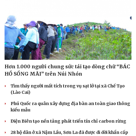
Hơn 1.000 người chung sức tái tạo dòng chữ “BÁC
HỒ SỐNG MÃI” trên Núi Nhón
Cải chính
Tìm thấy người mất tích trong vụ sạt lở tại xã Chế Tạo
(Lào Cai)
Phú Quốc ra quân xây dựng địa bàn an toàn giao thông
kiểu mẫu
Điện Biên tạo nền tảng phát triển tín chỉ carbon rừng
28 hộ dân ở xã Nậm Lầu, Sơn La đã được di dời khẩn cấp