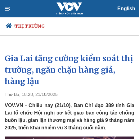
English
THỊ TRƯỜNG
/
Gia Lai tăng cường kiểm soát thị
Chính trị
Xã hội
Đảng
Tin 24h
trường, ngăn chặn hàng giả,
Tổ chức nhân sự
Dự báo thời tiết
hàng lậu
Quốc hội
Giáo dục
Nhận diện sự thật
Dấu ấn VOV
Việc làm
Thứ Ba, 18:28, 21/10/2025
Biển đảo
VOV.VN - Chiều nay (21/10), Ban Chỉ đạo 389 tỉnh Gia
Lai tổ chức Hội nghị sơ kết giao ban công tác chống
buôn lậu, gian lận thương mại và hàng giả 9 tháng năm
2025, triển khai nhiệm vụ 3 tháng cuối năm.