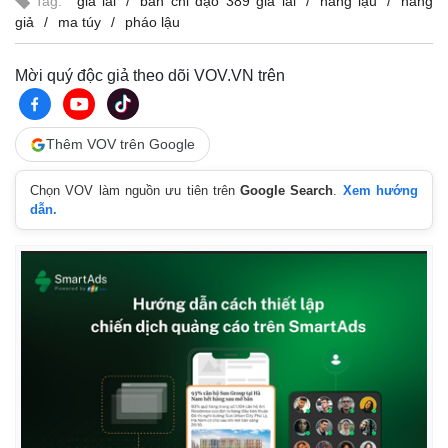
Tag:
gia lai
ban chỉ đạo 389 gia lai
hàng lậu
hàng
giả
ma túy
pháo lậu
Mời quý độc giả theo dõi VOV.VN trên
Thêm VOV trên Google
Chọn VOV làm nguồn ưu tiên trên
Google Search
.
Xem hướng
Kinh tế
Thị trường
dẫn.
Bất động sản
Giá vàng
Khởi nghiệp
Tiêu dùng
Tỷ giá
Chứng khoán
Giá cà phê