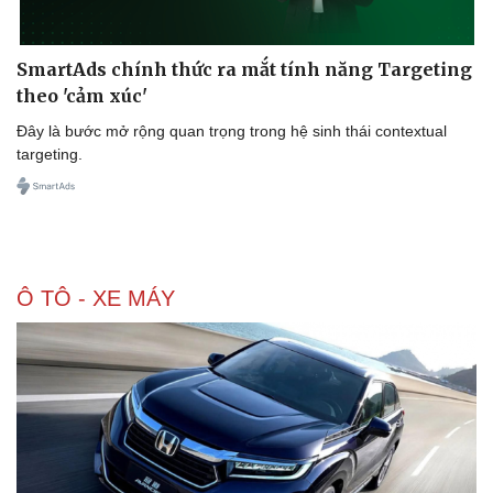
SmartAds chính thức ra mắt tính năng Targeting
theo 'cảm xúc'
Đây là bước mở rộng quan trọng trong hệ sinh thái contextual
targeting.
Doanh nghiệp
Công nghệ
Thông tin doanh nghiệp
Sành điệu
Doanh nghiệp 24h
Tin Công nghệ
Doanh nhân
Trải nghiệm
Ô TÔ - XE MÁY
Vì cộng đồng
Chuyển đổi số