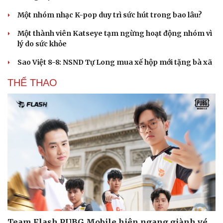
Một nhóm nhạc K-pop duy trì sức hút trong bao lâu?
Một thành viên Katseye tạm ngừng hoạt động nhóm vì
lý do sức khỏe
Sao Việt 8-8: NSND Tự Long mua xế hộp mới tặng bà xã
THỂ THAO
Du lịch
Podcast
Tư vấn
Câu chuyện thời sự
Săn Tour
Đọc truyện đêm khuya
check-in
Cửa sổ tình yêu
Kể chuyện cho bé
Hạt giống tâm hồn
Team Flash PUBG Mobile hiên ngang giành vé