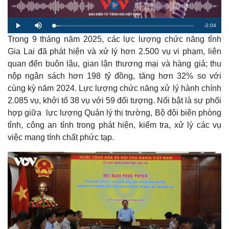
R
-
2:04
L
P
M
o
l
u
a
Trong 9 tháng năm 2025, các lực lượng chức năng tỉnh
a
t
e
d
y
e
e
Gia Lai đã phát hiện và xử lý hơn 2.500 vụ vi phạm, liên
d
m
:
quan đến buôn lậu, gian lận thương mại và hàng giả; thu
4
.
a
9
nộp ngân sách hơn 198 tỷ đồng, tăng hơn 32% so với
2
%
cùng kỳ năm 2024. Lực lượng chức năng xử lý hành chính
i
2.085 vụ, khởi tố 38 vụ với 59 đối tượng. Nổi bật là sự phối
n
hợp giữa lực lượng Quản lý thị trường, Bộ đội biên phòng
i
tỉnh, công an tỉnh trong phát hiện, kiểm tra, xử lý các vụ
n
việc mang tính chất phức tạp.
g
T
i
m
e