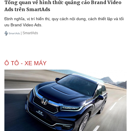
Tổng quan về hình thức quảng cáo Brand Video
Ads trên SmartAds
Định nghĩa, vị trí hiển thị, quy cách nội dung, cách thiết lập và tối
ưu Brand Video Ads.
Doanh nghiệp
Công nghệ
| SmartAds
Thông tin doanh nghiệp
Sành điệu
Doanh nghiệp 24h
Tin Công nghệ
Doanh nhân
Trải nghiệm
Vì cộng đồng
Chuyển đổi số
Ô TÔ - XE MÁY