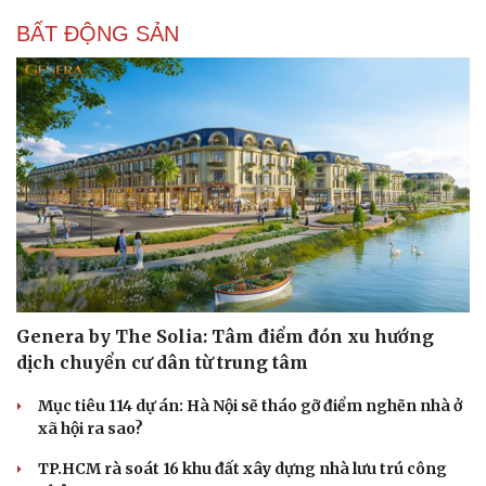
BẤT ĐỘNG SẢN
Sức khỏe
Đời sống
Dinh dưỡng - món ngon
Nhà đẹp
Cây thuốc
Blog
Sản phụ khoa
Tình yêu - Gia đình
Nhi khoa
Nam khoa
Làm đẹp - giảm cân
Phòng mạch online
Genera by The Solia: Tâm điểm đón xu hướng
Ăn sạch sống khỏe
dịch chuyển cư dân từ trung tâm
Mục tiêu 114 dự án: Hà Nội sẽ tháo gỡ điểm nghẽn nhà ở
xã hội ra sao?
TP.HCM rà soát 16 khu đất xây dựng nhà lưu trú công