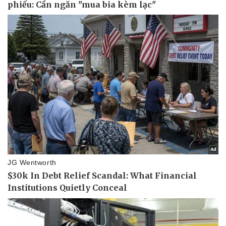
Vụ án
Vũ khí
Tin nóng
Việt Nam
Tư vấn luật
Phân tích