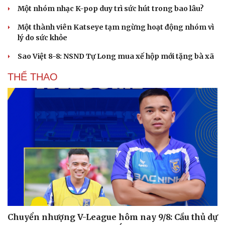
Một nhóm nhạc K-pop duy trì sức hút trong bao lâu?
Một thành viên Katseye tạm ngừng hoạt động nhóm vì
lý do sức khỏe
Sao Việt 8-8: NSND Tự Long mua xế hộp mới tặng bà xã
THỂ THAO
Du lịch
Podcast
Tư vấn
Câu chuyện thời sự
Săn Tour
Đọc truyện đêm khuya
check-in
Cửa sổ tình yêu
Chuyển nhượng V-League hôm nay 9/8: Cầu thủ dự
Kể chuyện cho bé