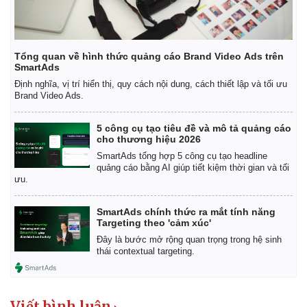
Tổng quan về hình thức quảng cáo Brand Video Ads trên
SmartAds
Định nghĩa, vị trí hiển thị, quy cách nội dung, cách thiết lập và tối ưu
Brand Video Ads.
5 công cụ tạo tiêu đề và mô tả quảng cáo
cho thương hiệu 2026
SmartAds tổng hợp 5 công cụ tạo headline
quảng cáo bằng AI giúp tiết kiệm thời gian và tối
ưu.
SmartAds chính thức ra mắt tính năng
Targeting theo 'cảm xúc'
Kinh tế
Thị trường
Đây là bước mở rộng quan trọng trong hệ sinh
thái contextual targeting.
Bất động sản
Giá vàng
Khởi nghiệp
Tiêu dùng
Tỷ giá
Chứng khoán
Viết bình luận