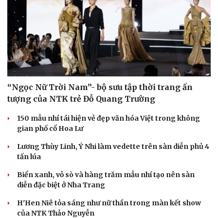
“Ngọc Nữ Trời Nam”- bộ sưu tập thời trang ấn
tượng của NTK trẻ Đỗ Quang Trường
150 mẫu nhí tái hiện vẻ đẹp văn hóa Việt trong không
gian phố cổ Hoa Lư
Lương Thùy Linh, Ý Nhi làm vedette trên sàn diễn phủ 4
tấn lúa
Biển xanh, vỏ sò và hàng trăm mẫu nhí tạo nên sàn
diễn đặc biệt ở Nha Trang
H'Hen Niê tỏa sáng như nữ thần trong màn kết show
của NTK Thảo Nguyễn