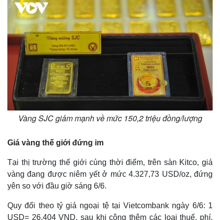
Vàng SJC giảm mạnh về mức 150,2 triệu đồng/lượng
Thế giới
Multimedia
Giá vàng thế giới đứng im
Quan sát
Video
Tại thị trường thế giới cùng thời điểm, trên sàn Kitco, giá
Cuộc sống đó đây
Ảnh
vàng đang được niêm yết ở mức 4.327,73 USD/oz, đứng
Hồ sơ
E-Magazine
yên so với đầu giờ sáng 6/6.
Infographic
Quy đổi theo tỷ giá ngoại tệ tại Vietcombank ngày 6/6: 1
USD= 26.404 VND, sau khi cộng thêm các loại thuế, phí,