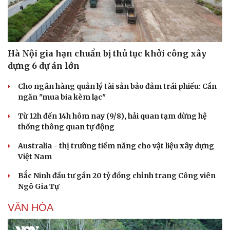
Hà Nội gia hạn chuẩn bị thủ tục khởi công xây
dựng 6 dự án lớn
Cho ngân hàng quản lý tài sản bảo đảm trái phiếu: Cần
ngăn "mua bia kèm lạc"
Từ 12h đến 14h hôm nay (9/8), hải quan tạm dừng hệ
thống thông quan tự động
Australia - thị trường tiềm năng cho vật liệu xây dựng
Văn hóa
Giải trí
Việt Nam
Sân khấu - Điện ảnh
Nghệ sĩ
Bắc Ninh đầu tư gần 20 tỷ đồng chỉnh trang Công viên
Văn học
Thời trang
Ngô Gia Tự
Âm nhạc
Sao Việt
Di sản
VĂN HÓA