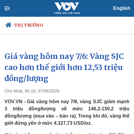
English
THỊ TRƯỜNG
/
Giá vàng hôm nay 7/6: Vàng SJC
Chính trị
Xã hội
Đảng
Tin 24h
cao hơn thế giới hơn 12,53 triệu
Tổ chức nhân sự
Dự báo thời tiết
đồng/lượng
Quốc hội
Giáo dục
Nhận diện sự thật
Dấu ấn VOV
Việc làm
Chủ Nhật, 05:10, 07/06/2026
Biển đảo
VOV.VN - Giá vàng hôm nay 7/6, vàng SJC giảm mạnh
3 triệu đồng/lượng về mức 146,2-150,2 triệu
đồng/lượng (mua vào – bán ra). Trong khi đó, vàng thế
giới đứng yên ở mức 4.327,73 USD/oz.