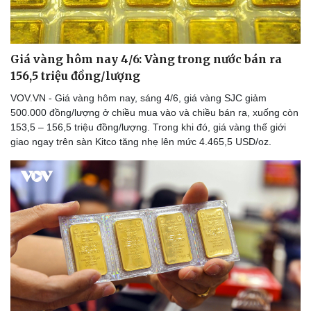
Thể thao
Ô tô - Xe máy
Bóng đá
Ô tô
Lịch thi đấu bóng đá
Xe máy
Giá vàng hôm nay 4/6: Vàng trong nước bán ra
Thế giới thể thao
Tư vấn
eSports
156,5 triệu đồng/lượng
Hậu trường
VOV.VN - Giá vàng hôm nay, sáng 4/6, giá vàng SJC giảm
500.000 đồng/lượng ở chiều mua vào và chiều bán ra, xuống còn
153,5 – 156,5 triệu đồng/lượng. Trong khi đó, giá vàng thế giới
giao ngay trên sàn Kitco tăng nhẹ lên mức 4.465,5 USD/oz.