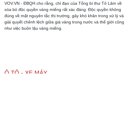
Mitsubishi Destinator giảm giá gần 80 triệu
đồng, quyết đấu CX-5 và Tucson
Khu vực sạc xe điện chung cư cần đáp ứng những quy
định an toàn PCCC nào?
"Huyền thoại" Mitsubishi Pajero tái sinh: Khung gầm
thang, sẵn sàng đấu Land Cruiser