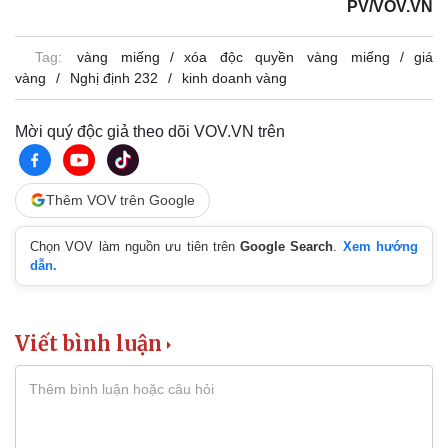
PV/VOV.VN
Pháp luật
Quân sự - Quốc phòng
Vụ án
Vũ khí
Tin nóng
Việt Nam
Tag:
vàng miếng
xóa độc quyền vàng miếng
giá
Tư vấn luật
Phân tích
vàng
Nghị định 232
kinh doanh vàng
Mời quý độc giả theo dõi VOV.VN trên
Thêm VOV trên Google
Chọn VOV làm nguồn ưu tiên trên
Google Search
.
Xem hướng
dẫn.
Viết bình luận