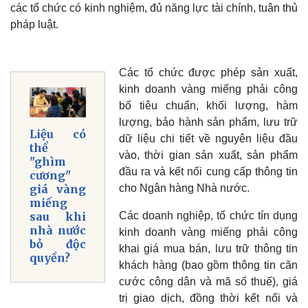
các tổ chức có kinh nghiệm, đủ năng lực tài chính, tuân thủ
pháp luật.
Các tổ chức được phép sản xuất,
kinh doanh vàng miếng phải công
bố tiêu chuẩn, khối lượng, hàm
lượng, bảo hành sản phẩm, lưu trữ
Liệu có
dữ liệu chi tiết về nguyên liệu đầu
thể
Kinh tế
Thị trường
vào, thời gian sản xuất, sản phẩm
"ghìm
Bất động sản
Giá vàng
đầu ra và kết nối cung cấp thông tin
cương"
Khởi nghiệp
Tiêu dùng
cho Ngân hàng Nhà nước.
giá vàng
Tỷ giá
miếng
Chứng khoán
Các doanh nghiệp, tổ chức tín dụng
sau khi
Giá cà phê
nhà nước
kinh doanh vàng miếng phải công
bỏ độc
khai giá mua bán, lưu trữ thông tin
quyền?
khách hàng (bao gồm thông tin căn
cước công dân và mã số thuế), giá
trị giao dịch, đồng thời kết nối và