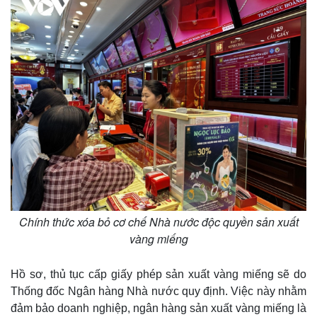
Thế giới
Multimedia
Quan sát
Video
Cuộc sống đó đây
Ảnh
Hồ sơ
E-Magazine
Infographic
Chính thức xóa bỏ cơ chế Nhà nước độc quyền sản xuất
vàng miếng
Hồ sơ, thủ tục cấp giấy phép sản xuất vàng miếng sẽ do
Thống đốc Ngân hàng Nhà nước quy định. Việc này nhằm
đảm bảo doanh nghiệp, ngân hàng sản xuất vàng miếng là