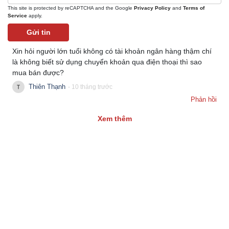
This site is protected by reCAPTCHA and the Google
Privacy Policy
and
Terms of
Service
apply.
Gửi tin
Xin hỏi người lớn tuổi không có tài khoản ngân hàng thậm chí
là không biết sử dụng chuyển khoản qua điện thoại thì sao
mua bán được?
Thiên Thạnh
- 10 tháng trước
Phản hồi
Thể thao
Ô tô - Xe máy
Bóng đá
Ô tô
Xem thêm
Lịch thi đấu bóng đá
Xe máy
Thế giới thể thao
Tư vấn
eSports
Hậu trường