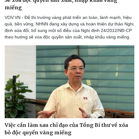
Cải chính
Việc cần làm sau chỉ đạo của Tổng Bí thư về xóa
bỏ độc quyền vàng miếng
VOV.VN - ĐBQH cho rằng, chỉ đạo của Tổng bí thư Tô Lâm về
xóa bỏ độc quyền vàng miếng rất xác đáng. Độc quyền không
đúng về mặt nguyên tắc thị trường, gây khó khăn trong xử lý và
giải quyết chênh lệch giữa giá vàng trong nước và thế giới cũng
như việc buôn lậu vàng miếng.
Ô TÔ - XE MÁY