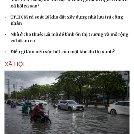
xã hội ra sao?
TP.HCM rà soát 16 khu đất xây dựng nhà lưu trú công
nhân
Nhà ở cho thuê: Lối mở để bình ổn thị trường và mở rộng
cơ hội an cư
Điều gì làm nên sức hút của một khu đô thị xanh?
XÃ HỘI
Văn hóa
Giải trí
Sân khấu - Điện ảnh
Nghệ sĩ
Văn học
Thời trang
Âm nhạc
Sao Việt
Di sản