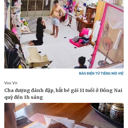
Thể thao
Ô tô - Xe máy
Bóng đá
Ô tô
Lịch thi đấu bóng đá
Xe máy
Thế giới thể thao
Tư vấn
eSports
Hậu trường