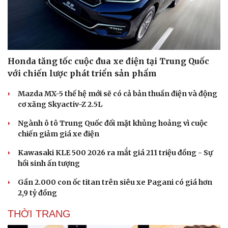
Honda tăng tốc cuộc đua xe điện tại Trung Quốc
với chiến lược phát triển sản phẩm
Sức khỏe
Đời sống
Dinh dưỡng - món ngon
Nhà đẹp
Mazda MX-5 thế hệ mới sẽ có cả bản thuần điện và động
Cây thuốc
Blog
cơ xăng Skyactiv-Z 2.5L
Sản phụ khoa
Tình yêu - Gia đình
Ngành ô tô Trung Quốc đối mặt khủng hoảng vì cuộc
Nhi khoa
chiến giảm giá xe điện
Nam khoa
Làm đẹp - giảm cân
Kawasaki KLE 500 2026 ra mắt giá 211 triệu đồng - Sự
Phòng mạch online
hồi sinh ấn tượng
Ăn sạch sống khỏe
Gần 2.000 con ốc titan trên siêu xe Pagani có giá hơn
2,9 tỷ đồng
THỜI TRANG