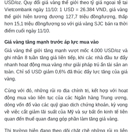
USD/oz. Quy đổi giá vàng thế giới theo tỷ giá ngoại tệ tại
Vietcombank ngày 11/10: 1 USD = 26.384 VND, giá vàng
thế giới hiện tương đương 127,7 triệu đồng/lượng, thấp
hơn 15,1 triệu đồng/lượng so với giá vàng SJC bán ra thời
điểm cuối ngày 11/10.
Giá vàng tăng mạnh trước áp lực mua vào
Giá vàng thế giới tăng mạnh vượt mốc 4.000 USD/oz và
ghi nhận 8 tuần tăng giá liên tiếp, khi các nhà đầu tư đẩy
nhanh hoạt động mua vàng như giải pháp trú ẩn tài sản an
toàn. Chỉ số USD giảm 0,6% đã thúc đẩy lực tăng của giá
vàng.
Cùng với đó, những rủi ro địa chính trị, kết hợp với hoạt
động mua vào liên tục của các Ngân hàng Trung ương,
dòng vốn đổ vào các quỹ giao dịch chứng khoán, kỳ vọng
về việc cắt giảm lãi suất của Mỹ và sự bất ổn kinh tế liên
quan đến thuế quan đang góp phần làm tăng giá vàng.
Thị trường hiện đang theo dõi chặt chẽ những rủi ro liên