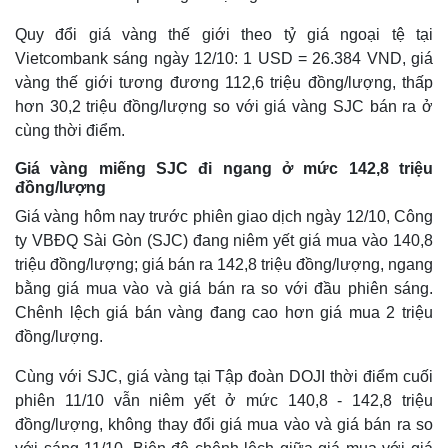
Quy đổi giá vàng thế giới theo tỷ giá ngoại tệ tại
Vietcombank sáng ngày 12/10: 1 USD = 26.384 VND, giá
vàng thế giới tương đương 112,6 triệu đồng/lượng, thấp
hơn 30,2 triệu đồng/lượng so với giá vàng SJC bán ra ở
cùng thời điểm.
Giá vàng miếng SJC đi ngang ở mức 142,8 triệu
đồng/lượng
Giá vàng hôm nay trước phiên giao dịch ngày 12/10, Công
ty VBĐQ Sài Gòn (SJC) đang niêm yết giá mua vào 140,8
triệu đồng/lượng; giá bán ra 142,8 triệu đồng/lượng, ngang
bằng giá mua vào và giá bán ra so với đầu phiên sáng.
Thế giới
Multimedia
Chênh lệch giá bán vàng đang cao hơn giá mua 2 triệu
Quan sát
Video
đồng/lượng.
Cuộc sống đó đây
Ảnh
Hồ sơ
E-Magazine
Cùng với SJC, giá vàng tại Tập đoàn DOJI thời điểm cuối
Infographic
phiên 11/10 vẫn niêm yết ở mức 140,8 - 142,8 triệu
đồng/lượng, không thay đổi giá mua vào và giá bán ra so