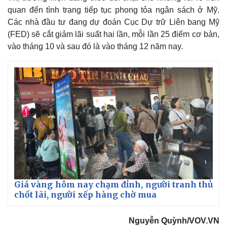
quan đến tình trạng tiếp tục phong tỏa ngân sách ở Mỹ.
Các nhà đầu tư đang dự đoán Cục Dự trữ Liên bang Mỹ
(FED) sẽ cắt giảm lãi suất hai lần, mỗi lần 25 điểm cơ bản,
vào tháng 10 và sau đó là vào tháng 12 năm nay.
Kinh tế
Thị trường
Giá vàng hôm nay chạm đỉnh, người tranh thủ
Bất động sản
Giá vàng
chốt lãi, người xếp hàng chờ mua
Khởi nghiệp
Tiêu dùng
Tỷ giá
Nguyễn Quỳnh/VOV.VN
Chứng khoán