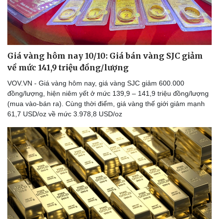
Doanh nghiệp
Công nghệ
Giá vàng hôm nay 10/10: Giá bán vàng SJC giảm
Thông tin doanh nghiệp
Sành điệu
về mức 141,9 triệu đồng/lượng
Doanh nghiệp 24h
Tin Công nghệ
Doanh nhân
Trải nghiệm
VOV.VN - Giá vàng hôm nay, giá vàng SJC giảm 600.000
Vì cộng đồng
Chuyển đổi số
đồng/lượng, hiện niêm yết ở mức 139,9 – 141,9 triệu đồng/lượng
(mua vào-bán ra). Cùng thời điểm, giá vàng thế giới giảm mạnh
61,7 USD/oz về mức 3.978,8 USD/oz