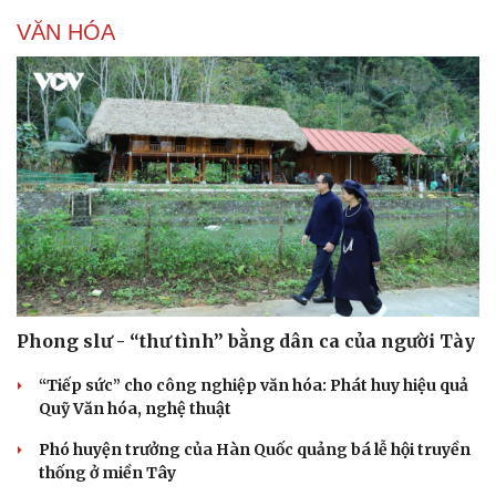
VĂN HÓA
Phong slư - “thư tình” bằng dân ca của người Tày
“Tiếp sức” cho công nghiệp văn hóa: Phát huy hiệu quả
Du lịch
Podcast
Quỹ Văn hóa, nghệ thuật
Tư vấn
Câu chuyện thời sự
Săn Tour
Đọc truyện đêm khuya
Phó huyện trưởng của Hàn Quốc quảng bá lễ hội truyền
check-in
Cửa sổ tình yêu
thống ở miền Tây
Kể chuyện cho bé