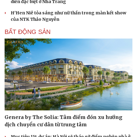
diễn đặc biệt ở Nha Trang
H'Hen Niê tỏa sáng như nữ thần trong màn kết show
của NTK Thảo Nguyễn
BẤT ĐỘNG SẢN
Genera by The Solia: Tâm điểm đón xu hướng
dịch chuyển cư dân từ trung tâm
Mục tiêu 114 dự án: Hà Nội sẽ tháo gỡ điểm nghẽn nhà ở