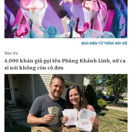
Vụ án
Vũ khí
Tin nóng
Việt Nam
Tư vấn luật
Phân tích