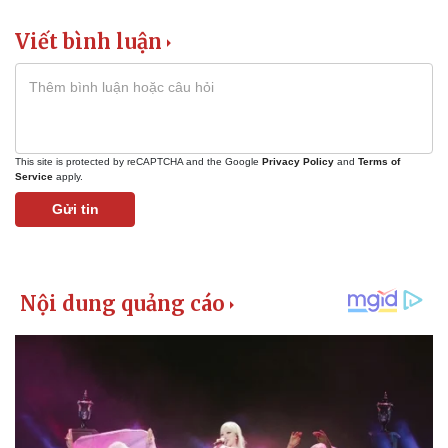
Viết bình luận
This site is protected by reCAPTCHA and the Google
Privacy Policy
and
Terms of
Service
apply.
Gửi tin
Pháp luật
Quân sự - Quốc phòng