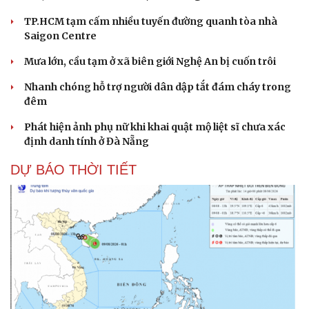
TP.HCM tạm cấm nhiều tuyến đường quanh tòa nhà
Saigon Centre
Mưa lớn, cầu tạm ở xã biên giới Nghệ An bị cuốn trôi
Nhanh chóng hỗ trợ người dân dập tắt đám cháy trong
đêm
Phát hiện ảnh phụ nữ khi khai quật mộ liệt sĩ chưa xác
định danh tính ở Đà Nẵng
DỰ BÁO THỜI TIẾT