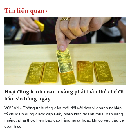
Thể thao
Ô tô - Xe máy
Tin liên quan
Bóng đá
Ô tô
Lịch thi đấu bóng đá
Xe máy
Thế giới thể thao
Tư vấn
eSports
Hậu trường
Hoạt động kinh doanh vàng phải tuân thủ chế độ
báo cáo hàng ngày
VOV.VN - Thông tư hướng dẫn mới đối với đơn vị doanh nghiệp,
tổ chức tín dụng được cấp Giấy phép kinh doanh mua, bán vàng
miếng, phải thực hiện báo cáo hằng ngày hoặc khi có yêu cầu về
doanh số.