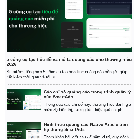
5 công cụ tạo tiêu đề và mô tả quảng cáo cho thương hiệu
2026
SmartAds tổng hợp 5 công cụ tạo headline quảng cáo bằng AI giúp
tiết kiệm thời gian và tối ưu.
Các chỉ số quảng cáo trong trình quản lý
của SmartAds
Thông qua các chỉ số này, thương hiệu đánh giá
Kinh tế
Thị trường
mức độ hiển thị, tương tác, hiệu quả chi phí.
Bất động sản
Giá vàng
Khởi nghiệp
Tiêu dùng
Hình thức quảng cáo Native Article trên
Tỷ giá
hệ thống SmartAds
Chứng khoán
Tham khảo bài viết sau để nắm vị trí, quy cách