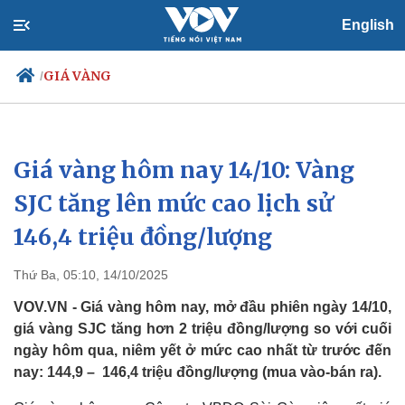
English
GIÁ VÀNG
/
Giá vàng hôm nay 14/10: Vàng
Chính trị
Xã hội
Đảng
Tin 24h
SJC tăng lên mức cao lịch sử
Tổ chức nhân sự
Dự báo thời tiết
146,4 triệu đồng/lượng
Quốc hội
Giáo dục
Nhận diện sự thật
Dấu ấn VOV
Việc làm
Thứ Ba, 05:10, 14/10/2025
Biển đảo
VOV.VN - Giá vàng hôm nay, mở đầu phiên ngày 14/10,
giá vàng SJC tăng hơn 2 triệu đồng/lượng so với cuối
ngày hôm qua, niêm yết ở mức cao nhất từ trước đến
nay: 144,9 – 146,4 triệu đồng/lượng (mua vào-bán ra).