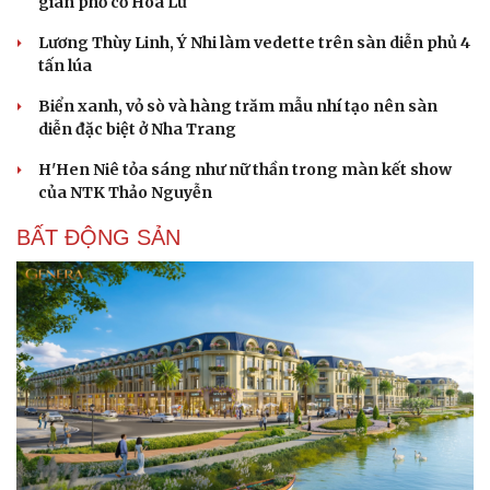
gian phố cổ Hoa Lư
Lương Thùy Linh, Ý Nhi làm vedette trên sàn diễn phủ 4
tấn lúa
Biển xanh, vỏ sò và hàng trăm mẫu nhí tạo nên sàn
diễn đặc biệt ở Nha Trang
H'Hen Niê tỏa sáng như nữ thần trong màn kết show
của NTK Thảo Nguyễn
BẤT ĐỘNG SẢN