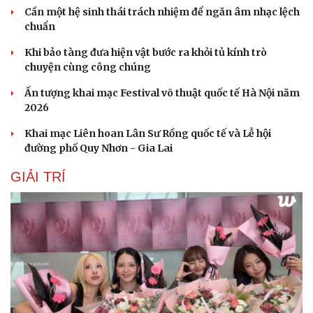
Cần một hệ sinh thái trách nhiệm để ngăn âm nhạc lệch
chuẩn
Khi bảo tàng đưa hiện vật bước ra khỏi tủ kính trò
chuyện cùng công chúng
Ấn tượng khai mạc Festival võ thuật quốc tế Hà Nội năm
2026
Khai mạc Liên hoan Lân Sư Rồng quốc tế và Lễ hội
đường phố Quy Nhơn - Gia Lai
GIẢI TRÍ
Du lịch
Podcast
Tư vấn
Câu chuyện thời sự
Săn Tour
Đọc truyện đêm khuya
check-in
Cửa sổ tình yêu
Kể chuyện cho bé