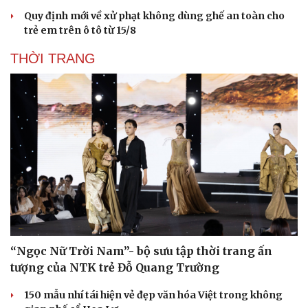
Quy định mới về xử phạt không dùng ghế an toàn cho
trẻ em trên ô tô từ 15/8
THỜI TRANG
Sức khỏe
Đời sống
Dinh dưỡng - món ngon
Nhà đẹp
Cây thuốc
Blog
Sản phụ khoa
Tình yêu - Gia đình
Nhi khoa
Nam khoa
Làm đẹp - giảm cân
Phòng mạch online
Ăn sạch sống khỏe
“Ngọc Nữ Trời Nam”- bộ sưu tập thời trang ấn
tượng của NTK trẻ Đỗ Quang Trường
150 mẫu nhí tái hiện vẻ đẹp văn hóa Việt trong không