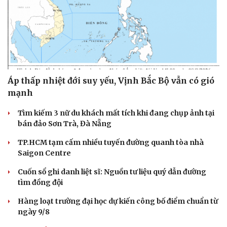
Áp thấp nhiệt đới suy yếu, Vịnh Bắc Bộ vẫn có gió
mạnh
Tìm kiếm 3 nữ du khách mất tích khi đang chụp ảnh tại
bán đảo Sơn Trà, Đà Nẵng
TP.HCM tạm cấm nhiều tuyến đường quanh tòa nhà
Văn hóa
Giải trí
Saigon Centre
Sân khấu - Điện ảnh
Nghệ sĩ
Cuốn sổ ghi danh liệt sĩ: Nguồn tư liệu quý dẫn đường
Văn học
Thời trang
tìm đồng đội
Âm nhạc
Sao Việt
Di sản
Hàng loạt trường đại học dự kiến công bố điểm chuẩn từ
ngày 9/8