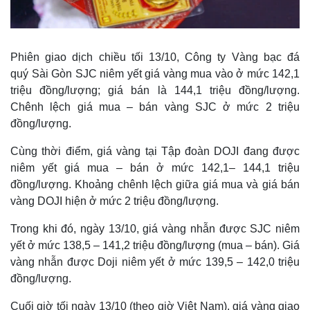
Phiên giao dịch chiều tối 13/10, Công ty Vàng bạc đá
quý Sài Gòn SJC niêm yết giá vàng mua vào ở mức 142,1
triệu đồng/lượng; giá bán là 144,1 triệu đồng/lượng.
Chênh lệch giá mua – bán vàng SJC ở mức 2 triệu
đồng/lượng.
Cùng thời điểm, giá vàng tại Tập đoàn DOJI đang được
niêm yết giá mua – bán ở mức 142,1– 144,1 triệu
đồng/lượng. Khoảng chênh lệch giữa giá mua và giá bán
Thế giới
Multimedia
vàng DOJI hiện ở mức 2 triệu đồng/lượng.
Quan sát
Video
Trong khi đó, ngày 13/10, giá vàng nhẫn được SJC niêm
Cuộc sống đó đây
Ảnh
yết ở mức 138,5 – 141,2 triệu đồng/lượng (mua – bán). Giá
Hồ sơ
E-Magazine
vàng nhẫn được Doji niêm yết ở mức 139,5 – 142,0 triệu
Infographic
đồng/lượng.
Cuối giờ tối ngày 13/10 (theo giờ Việt Nam), giá vàng giao