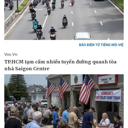
Vụ án
Vũ khí
Tin nóng
Việt Nam
Tư vấn luật
Phân tích