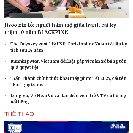
Hạt giống tâm hồn
Jisoo xin lỗi người hâm mộ giữa tranh cãi kỷ
niệm 10 năm BLACKPINK
The Odyssey vượt 1 tỷ USD, Christopher Nolan tái lập kỳ
tích sau 14 năm
Running Man Vietnam đổi luật gấp vì màn xé bảng tên
quá quyết liệt
Trấn Thành chính thức khai máy phim Tết 2027, cái tên
“Em” gây tò mò
Long Vũ, Võ Hoài Vũ và dàn diễn viên trẻ VTV có bố mẹ
nổi tiếng
THỂ THAO