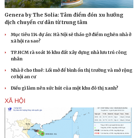
Genera by The Solia: Tâm điểm đón xu hướng
dịch chuyển cư dân từ trung tâm
Mục tiêu 114 dự án: Hà Nội sẽ tháo gỡ điểm nghẽn nhà ở
xã hội ra sao?
TP.HCM rà soát 16 khu đất xây dựng nhà lưu trú công
nhân
Nhà ở cho thuê: Lối mở để bình ổn thị trường và mở rộng
cơ hội an cư
Điều gì làm nên sức hút của một khu đô thị xanh?
XÃ HỘI