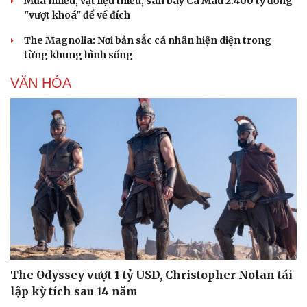
Mưa nhiều, vật liệu thiếu, sân bay Cà Mau 2.400 tỷ đồng
"vượt khoá" để về đích
The Magnolia: Nơi bản sắc cá nhân hiện diện trong
từng khung hình sống
VĂN HÓA
The Odyssey vượt 1 tỷ USD, Christopher Nolan tái
lập kỳ tích sau 14 năm