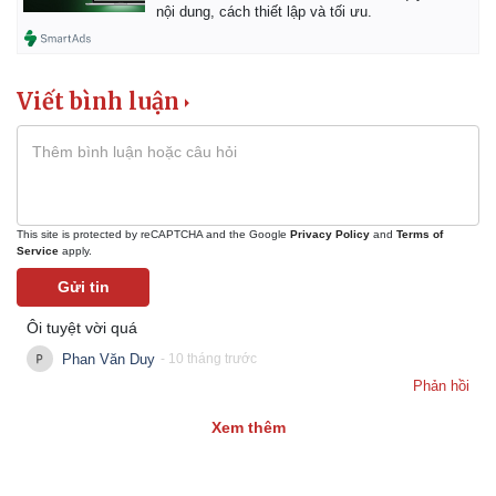
Giá cà phê
nội dung, cách thiết lập và tối ưu.
Viết bình luận
This site is protected by reCAPTCHA and the Google
Privacy Policy
and
Terms of
Service
apply.
Gửi tin
Ôi tuyệt vời quá
Phan Văn Duy
- 10 tháng trước
Phản hồi
Xem thêm