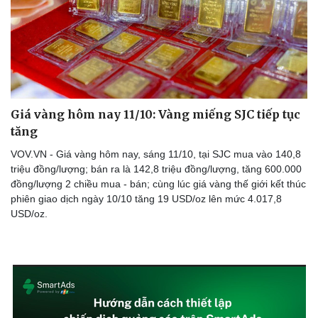
Doanh nghiệp
Công nghệ
Thông tin doanh nghiệp
Sành điệu
Doanh nghiệp 24h
Tin Công nghệ
Giá vàng hôm nay 11/10: Vàng miếng SJC tiếp tục
Doanh nhân
Trải nghiệm
tăng
Vì cộng đồng
Chuyển đổi số
VOV.VN - Giá vàng hôm nay, sáng 11/10, tại SJC mua vào 140,8
triệu đồng/lượng; bán ra là 142,8 triệu đồng/lượng, tăng 600.000
đồng/lượng 2 chiều mua - bán; cùng lúc giá vàng thế giới kết thúc
phiên giao dịch ngày 10/10 tăng 19 USD/oz lên mức 4.017,8
USD/oz.