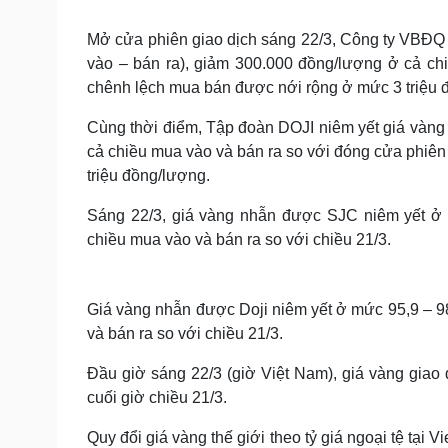
Tin nóng
Việt Nam
Tư vấn luật
Phân tích
Mở cửa phiên giao dịch sáng 22/3, Công ty VBĐQ 
vào – bán ra), giảm 300.000 đồng/lượng ở cả ch
chênh lệch mua bán được nới rộng ở mức 3 triệu 
Sức khỏe
Đời sống
Cùng thời điểm, Tập đoàn DOJI niêm yết giá vàng 
Dinh dưỡng - món ngon
Nhà đẹp
cả chiều mua vào và bán ra so với đóng cửa phiên
Cây thuốc
Blog
triệu đồng/lượng.
Sản phụ khoa
Tình yêu - Gia đình
Nhi khoa
Sáng 22/3, giá vàng nhẫn được SJC niêm yết ở 
Nam khoa
chiều mua vào và bán ra so với chiều 21/3.
Làm đẹp - giảm cân
Phòng mạch online
Ăn sạch sống khỏe
Giá vàng nhẫn được Doji niêm yết ở mức 95,9 – 98
Cải chính
và bán ra so với chiều 21/3.
Đầu giờ sáng 22/3 (giờ Việt Nam), giá vàng giao
cuối giờ chiều 21/3.
Quy đổi giá vàng thế giới theo tỷ giá ngoại tệ tạ