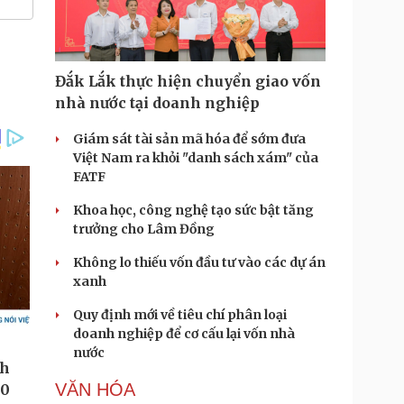
Đắk Lắk thực hiện chuyển giao vốn
nhà nước tại doanh nghiệp
Giám sát tài sản mã hóa để sớm đưa
Việt Nam ra khỏi "danh sách xám" của
FATF
Khoa học, công nghệ tạo sức bật tăng
trưởng cho Lâm Đồng
Không lo thiếu vốn đầu tư vào các dự án
xanh
Quy định mới về tiêu chí phân loại
doanh nghiệp để cơ cấu lại vốn nhà
nước
VĂN HÓA