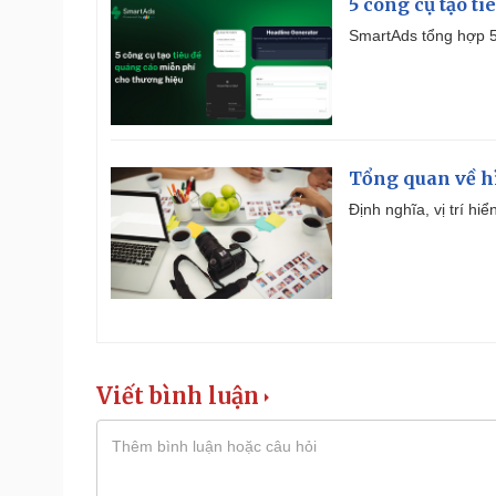
5 công cụ tạo t
SmartAds tổng hợp 5 
Tổng quan về h
Định nghĩa, vị trí hi
Viết bình luận