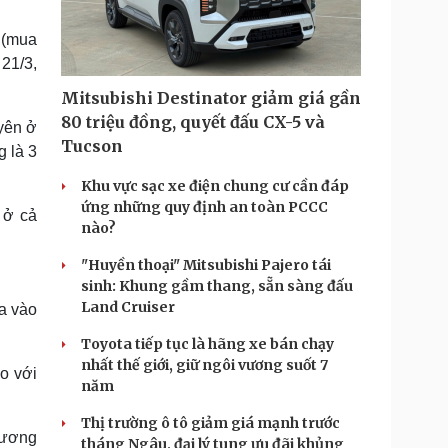
Doanh nghiệp 24h
Tin Công nghệ
Doanh nhân
Trải nghiệm
 (mua
ì cộng đồng
Chuyển đổi số
21/3,
Mitsubishi Destinator giảm giá gần
u lịch
Podcast
80 triệu đồng, quyết đấu CX-5 và
yên ở
Tư vấn
Câu chuyện thời sự
Tucson
 là 3
Săn Tour
Đọc truyện đêm khuya
heck-in
Cửa sổ tình yêu
Khu vực sạc xe điện chung cư cần đáp
Kể chuyện cho bé
ứng những quy định an toàn PCCC
 ở cả
Hạt giống tâm hồn
nào?
"Huyền thoại" Mitsubishi Pajero tái
sinh: Khung gầm thang, sẵn sàng đấu
Land Cruiser
a vào
Toyota tiếp tục là hãng xe bán chạy
nhất thế giới, giữ ngôi vương suốt 7
o với
năm
Thị trường ô tô giảm giá mạnh trước
 tương
tháng Ngâu, đại lý tung ưu đãi khủng