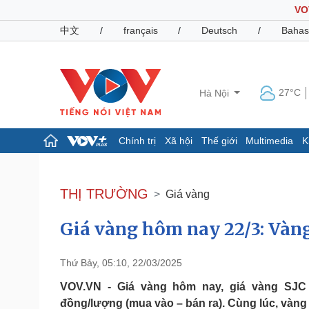
VO
中文
/
français
/
Deutsch
/
Bahas
27°C
Hà Nội
Chính trị
Xã hội
Thế giới
Multimedia
K
Chính trị
Xã hội
Đảng
Tin 24h
THỊ TRƯỜNG
Giá vàng
Tổ chức nhân sự
Dự báo thời tiết
Quốc hội
Giáo dục
Giá vàng hôm nay 22/3: Vàng
Nhận diện sự thật
Dấu ấn VOV
Việc làm
Biển đảo
Thứ Bảy, 05:10, 22/03/2025
Pháp luật
Quân sự - Quốc phòng
VOV.VN - Giá vàng hôm nay, giá vàng SJC t
Vụ án
Vũ khí
đồng/lượng (mua vào – bán ra). Cùng lúc, vàng