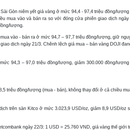
Lịch thi đấu bóng đá
Xe máy
Thế giới thể thao
Tư vấn
Sài Gòn niêm yết giá vàng ở mức 94,4 - 97,4 triệu đồng/lượng
eSports
V
iều mua vào và bán ra so với đóng cửa phiên giao dịch ngày 
Hậu trường
đồng/lượng.
Văn hóa
Giải trí
D
mua vào - bán ra ở mức 94,7 – 97,7 triệu đồng/lượng, giữ ngu
Sân khấu - Điện ảnh
Nghệ sĩ
 giao dịch ngày 21/3. Chênh lệch giá mua – bán vàng DOJI đang
Văn học
Thời trang
Âm nhạc
Sao Việt
c
Di sản
mức 94,3 – 97,0 triệu đồng/lượng, giảm 300.000 đồng/lượng
,5 triệu đồng/lượng (mua - bán), không thay đổi ở cả chiều mu
 dịch trên sàn Kitco ở mức 3.023,9 USD/oz, giảm 8,9 USD/oz s
i Vietcombank ngày 22/3: 1 USD = 25.760 VND, giá vàng thế giới