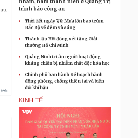
nhầm, nam thanh niên ở Quảng Trị
trình báo công an
 ưu.
Thời tiết ngày 7/8: Mưa lớn bao trùm
Bắc Bộ về đêm và sáng
Thành lập Hội đồng xét tặng Giải
thưởng Hồ Chí Minh
Quảng Ninh tri ân người hoạt động
kháng chiến bị nhiễm chất độc hóa học
Chính phủ ban hành Kế hoạch hành
động phòng, chống thiên tai và biến
đổi khí hậu
KINH TẾ