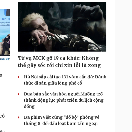
Từ vụ MCK gỡ 19 ca khúc: Không
thể gây sốc rồi chỉ xin lỗi là xong
Hà Nội sắp cải tạo 131 vòm cầu đá: Đánh
thức di sản giữa lòng phố cổ
Đưa bản sắc văn hóa người Mường trở
thành động lực phát triển du lịch cộng
đồng
có
Ba phim Việt cùng “đổ bộ” phòng vé
tháng 8, đối đầu loạt bom tấn ngoại
iệu