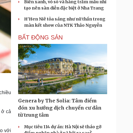
Biển xanh, vỏ sò và hàng trăm mẫu nhí
tạo nên sàn diễn đặc biệt ở Nha Trang
H'Hen Niê tỏa sáng như nữ thần trong
màn kết show của NTK Thảo Nguyễn
BẤT ĐỘNG SẢN
chiều
Genera by The Solia: Tâm điểm
đón xu hướng dịch chuyển cư dân
 ở cả
từ trung tâm
Mục tiêu 114 dự án: Hà Nội sẽ tháo gỡ
o với