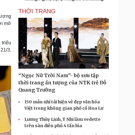
THỜI TRANG
lượng
với mở
 triệu
21/3.
“Ngọc Nữ Trời Nam”- bộ sưu tập
thời trang ấn tượng của NTK trẻ Đỗ
Quang Trường
150 mẫu nhí tái hiện vẻ đẹp văn hóa
Việt trong không gian phố cổ Hoa Lư
Lương Thùy Linh, Ý Nhi làm vedette
trên sàn diễn phủ 4 tấn lúa