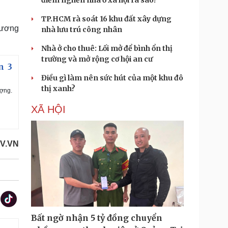
điểm nghẽn nhà ở xã hội ra sao?
TP.HCM rà soát 16 khu đất xây dựng
 tương
nhà lưu trú công nhân
Nhà ở cho thuê: Lối mở để bình ổn thị
trường và mở rộng cơ hội an cư
n 3
Điều gì làm nên sức hút của một khu đô
thị xanh?
ợng.
XÃ HỘI
V.VN
Bất ngờ nhận 5 tỷ đồng chuyển