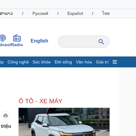
ສາລາວ
/
Русский
/
Español
/
ไทย
English
dcast
Radio
ệp
Công nghệ
Sức khỏe
Đời sống
Văn hóa
Giải trí
inh tế
Thị trường
ất động sản
Giá vàng
hởi nghiệp
Tiêu dùng
Tỷ giá
Ô TÔ - XE MÁY
Chứng khoán
Giá cà phê
oanh nghiệp
Công nghệ
triệu
hông tin doanh nghiệp
Sành điệu