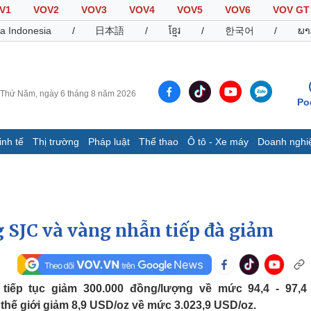
V1
VOV2
VOV3
VOV4
VOV5
VOV6
VOV GT
a Indonesia
/
日本語
/
ខ្មែរ
/
한국어
/
ພາ
Thứ Năm, ngày 6 tháng 8 năm 2026
Po
inh tế
Thị trường
Pháp luật
Thể thao
Ô tô - Xe máy
Doanh nghi
Thế giới
Multimedia
K
Quan sát
Video
B
Cuộc sống đó đây
Ảnh
K
Hồ sơ
E-Magazine
 SJC và vàng nhẫn tiếp đà giảm
Infographic
Thể thao
Ô tô - Xe máy
D
iếp tục giảm 300.000 đồng/lượng về mức 94,4 - 97,4 
Bóng đá
Ô tô
T
 thế giới giảm 8,9 USD/oz về mức 3.023,9 USD/oz.