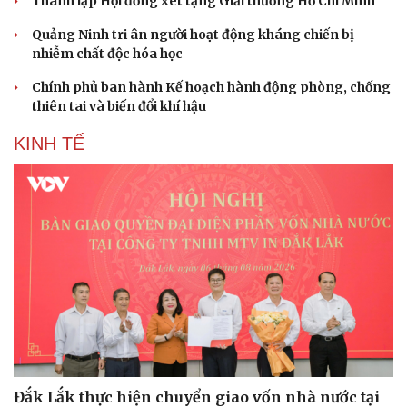
Thành lập Hội đồng xét tặng Giải thưởng Hồ Chí Minh
Quảng Ninh tri ân người hoạt động kháng chiến bị
nhiễm chất độc hóa học
Chính phủ ban hành Kế hoạch hành động phòng, chống
thiên tai và biến đổi khí hậu
KINH TẾ
Văn hóa
Giải trí
Sân khấu - Điện ảnh
Nghệ sĩ
Văn học
Thời trang
Âm nhạc
Sao Việt
Di sản
Đắk Lắk thực hiện chuyển giao vốn nhà nước tại