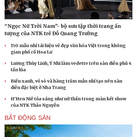
“Ngọc Nữ Trời Nam”- bộ sưu tập thời trang ấn
tượng của NTK trẻ Đỗ Quang Trường
150 mẫu nhí tái hiện vẻ đẹp văn hóa Việt trong không
Sức khỏe
Đời sống
gian phố cổ Hoa Lư
Dinh dưỡng - món ngon
Nhà đẹp
Cây thuốc
Blog
Lương Thùy Linh, Ý Nhi làm vedette trên sàn diễn phủ 4
Sản phụ khoa
Tình yêu - Gia đình
tấn lúa
Nhi khoa
Nam khoa
Biển xanh, vỏ sò và hàng trăm mẫu nhí tạo nên sàn
Làm đẹp - giảm cân
diễn đặc biệt ở Nha Trang
Phòng mạch online
H'Hen Niê tỏa sáng như nữ thần trong màn kết show
Ăn sạch sống khỏe
của NTK Thảo Nguyễn
BẤT ĐỘNG SẢN