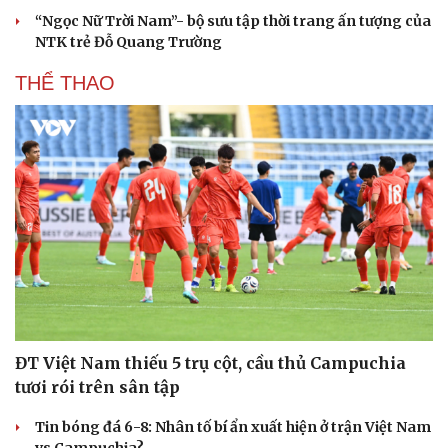
Hạt giống tâm hồn
“Ngọc Nữ Trời Nam”- bộ sưu tập thời trang ấn tượng của
NTK trẻ Đỗ Quang Trường
THỂ THAO
ĐT Việt Nam thiếu 5 trụ cột, cầu thủ Campuchia
tươi rói trên sân tập
Tin bóng đá 6-8: Nhân tố bí ẩn xuất hiện ở trận Việt Nam
vs Campuchia?