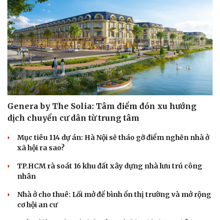
Genera by The Solia: Tâm điểm đón xu hướng
dịch chuyển cư dân từ trung tâm
Mục tiêu 114 dự án: Hà Nội sẽ tháo gỡ điểm nghẽn nhà ở
xã hội ra sao?
TP.HCM rà soát 16 khu đất xây dựng nhà lưu trú công
nhân
Nhà ở cho thuê: Lối mở để bình ổn thị trường và mở rộng
cơ hội an cư