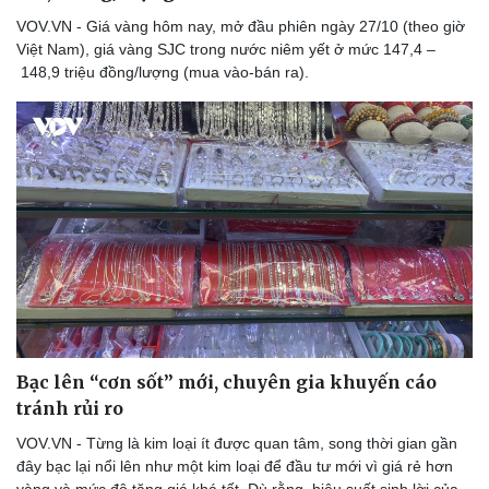
VOV.VN - Giá vàng hôm nay, mở đầu phiên ngày 27/10 (theo giờ
Việt Nam), giá vàng SJC trong nước niêm yết ở mức 147,4 –
148,9 triệu đồng/lượng (mua vào-bán ra).
Bạc lên “cơn sốt” mới, chuyên gia khuyến cáo
tránh rủi ro
VOV.VN - Từng là kim loại ít được quan tâm, song thời gian gần
đây bạc lại nổi lên như một kim loại để đầu tư mới vì giá rẻ hơn
vàng và mức độ tăng giá khá tốt. Dù rằng, hiệu suất sinh lời của