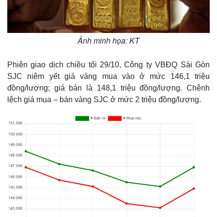
Ảnh minh họa: KT
Phiên giao dịch chiều tối 29/10, Công ty VBĐQ Sài Gòn
SJC niêm yết giá vàng mua vào ở mức 146,1 triệu
đồng/lượng; giá bán là 148,1 triệu đồng/lượng. Chênh
lệch giá mua – bán vàng SJC ở mức 2 triệu đồng/lượng.
Thế giới
Multimedia
Quan sát
Video
Cuộc sống đó đây
Ảnh
Hồ sơ
E-Magazine
Infographic