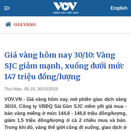
English
GIÁ VÀNG
/
Giá vàng hôm nay 30/10: Vàng
Chính trị
Xã hội
Đảng
Tin 24h
SJC giảm mạnh, xuống dưới mức
Tổ chức nhân sự
Dự báo thời tiết
147 triệu đồng/lượng
Quốc hội
Giáo dục
Nhận diện sự thật
Dấu ấn VOV
Việc làm
Thứ Năm, 05:10, 30/10/2025
Biển đảo
VOV.VN - Giá vàng hôm nay, mở phiên giao dịch sáng
30/10, Công ty VBĐQ Sài Gòn SJC niêm yết giá mua -
bán vàng miếng ở mức 144,6 - 146,6 triệu đồng/lượng,
giảm 1,5 triệu đồng/lượng ở cả 2 chiều mua và bán.
Trong khi đó, vàng thế giới cũng đi xuống, giao dịch ở