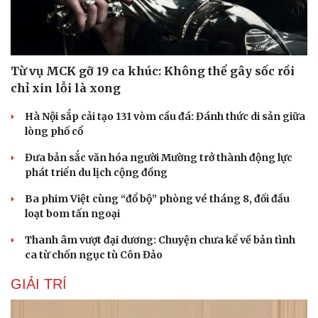
Từ vụ MCK gỡ 19 ca khúc: Không thể gây sốc rồi
chỉ xin lỗi là xong
Hà Nội sắp cải tạo 131 vòm cầu đá: Đánh thức di sản giữa
lòng phố cổ
Đưa bản sắc văn hóa người Mường trở thành động lực
phát triển du lịch cộng đồng
Ba phim Việt cùng “đổ bộ” phòng vé tháng 8, đối đầu
loạt bom tấn ngoại
Thanh âm vượt đại dương: Chuyện chưa kể về bản tình
ca từ chốn ngục tù Côn Đảo
GIẢI TRÍ