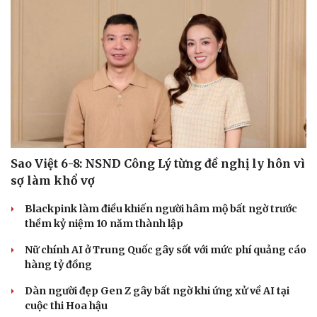
Sao Việt 6-8: NSND Công Lý từng đề nghị ly hôn vì
sợ làm khổ vợ
Blackpink làm điều khiến người hâm mộ bất ngờ trước
thềm kỷ niệm 10 năm thành lập
Nữ chính AI ở Trung Quốc gây sốt với mức phí quảng cáo
Du lịch
Podcast
hàng tỷ đồng
Tư vấn
Câu chuyện thời sự
Săn Tour
Đọc truyện đêm khuya
Dàn người đẹp Gen Z gây bất ngờ khi ứng xử về AI tại
check-in
Cửa sổ tình yêu
cuộc thi Hoa hậu
Kể chuyện cho bé