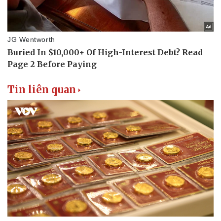
Thể thao
Ô tô - Xe máy
Bóng đá
Ô tô
Lịch thi đấu bóng đá
Xe máy
Thế giới thể thao
Tư vấn
eSports
Hậu trường
Tin liên quan