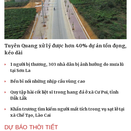
Tuyên Quang xử lý được hơn 40% dự án tồn đọng,
kéo dài
1 người bị thương, 303 nhà dân bị ảnh hưởng do mưa lũ
tại Sơn La
Bền bỉ nối những nhịp cầu vùng cao
Quy tập hài cốt liệt sĩ trong hang đá ở xã Cư Pui, tỉnh
Đắk Lắk
Khẩn trương tìm kiếm người mất tích trong vụ sạt lở tại
xã Chế Tạo, Lào Cai
DỰ BÁO THỜI TIẾT