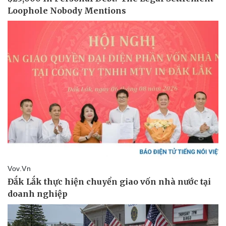
Vụ án
Vũ khí
Tin nóng
Việt Nam
Tư vấn luật
Phân tích