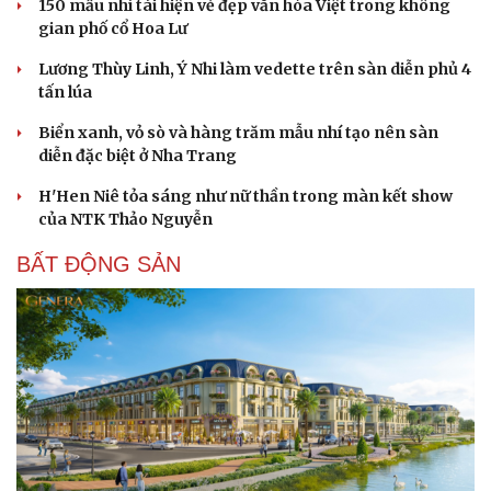
150 mẫu nhí tái hiện vẻ đẹp văn hóa Việt trong không
gian phố cổ Hoa Lư
Lương Thùy Linh, Ý Nhi làm vedette trên sàn diễn phủ 4
tấn lúa
Biển xanh, vỏ sò và hàng trăm mẫu nhí tạo nên sàn
diễn đặc biệt ở Nha Trang
H'Hen Niê tỏa sáng như nữ thần trong màn kết show
của NTK Thảo Nguyễn
BẤT ĐỘNG SẢN