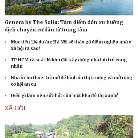
Genera by The Solia: Tâm điểm đón xu hướng
dịch chuyển cư dân từ trung tâm
Mục tiêu 114 dự án: Hà Nội sẽ tháo gỡ điểm nghẽn nhà ở
xã hội ra sao?
TP.HCM rà soát 16 khu đất xây dựng nhà lưu trú công
nhân
Nhà ở cho thuê: Lối mở để bình ổn thị trường và mở rộng
cơ hội an cư
Văn hóa
Giải trí
Điều gì làm nên sức hút của một khu đô thị xanh?
Sân khấu - Điện ảnh
Nghệ sĩ
Văn học
Thời trang
XÃ HỘI
Âm nhạc
Sao Việt
Di sản