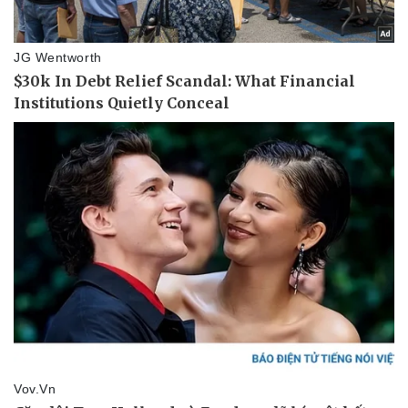
Thể thao
Ô tô - Xe máy
Bóng đá
Ô tô
Lịch thi đấu bóng đá
Xe máy
Thế giới thể thao
Tư vấn
eSports
Hậu trường