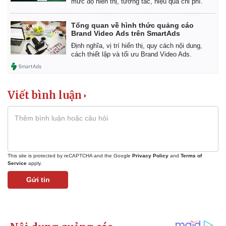
mức độ hiển thị, tương tác, hiệu quả chi phí.
Tổng quan về hình thức quảng cáo
Brand Video Ads trên SmartAds
Định nghĩa, vị trí hiển thị, quy cách nội dung,
cách thiết lập và tối ưu Brand Video Ads.
Viết bình luận
This site is protected by reCAPTCHA and the Google
Privacy Policy
and
Terms of
Service
apply.
Gửi tin
Pháp luật
Quân sự - Quốc phòng