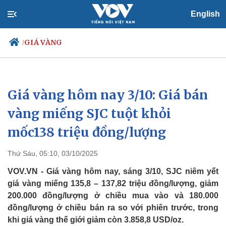
English
GIÁ VÀNG
/
Giá vàng hôm nay 3/10: Giá bán
Chính trị
Xã hội
Đảng
Tin 24h
vàng miếng SJC tuột khỏi
Tổ chức nhân sự
Dự báo thời tiết
mốc138 triệu đồng/lượng
Quốc hội
Giáo dục
Nhận diện sự thật
Dấu ấn VOV
Việc làm
Thứ Sáu, 05:10, 03/10/2025
Biển đảo
VOV.VN - Giá vàng hôm nay, sáng 3/10, SJC niêm yết
giá vàng miếng 135,8 – 137,82 triệu đồng/lượng, giảm
200.000 đồng/lượng ở chiều mua vào và 180.000
đồng/lượng ở chiều bán ra so với phiên trước, trong
khi giá vàng thế giới giảm còn 3.858,8 USD/oz.