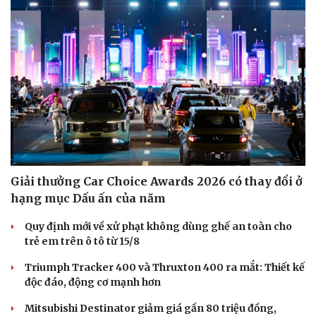
Sức khỏe
Đời sống
Dinh dưỡng - món ngon
Nhà đẹp
Cây thuốc
Blog
Sản phụ khoa
Tình yêu - Gia đình
Nhi khoa
Giải thưởng Car Choice Awards 2026 có thay đổi ở
Nam khoa
hạng mục Dấu ấn của năm
Làm đẹp - giảm cân
Phòng mạch online
Quy định mới về xử phạt không dùng ghế an toàn cho
Ăn sạch sống khỏe
trẻ em trên ô tô từ 15/8
Triumph Tracker 400 và Thruxton 400 ra mắt: Thiết kế
độc đáo, động cơ mạnh hơn
Mitsubishi Destinator giảm giá gần 80 triệu đồng,