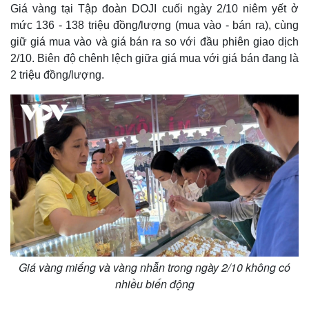
Giá vàng tại Tập đoàn DOJI cuối ngày 2/10 niêm yết ở
mức 136 - 138 triệu đồng/lượng (mua vào - bán ra), cùng
giữ giá mua vào và giá bán ra so với đầu phiên giao dịch
2/10. Biên độ chênh lệch giữa giá mua với giá bán đang là
2 triệu đồng/lượng.
Thế giới
Multimedia
Quan sát
Video
Cuộc sống đó đây
Ảnh
Hồ sơ
E-Magazine
Infographic
Giá vàng miếng và vàng nhẫn trong ngày 2/10 không có
nhiều biến động