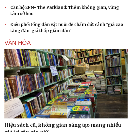
Căn hộ 2PN+ The Parkland: Thêm không gian, vững
tâm sở hữu
Điều phối tổng đàn vật nuôi để chấm dứt cảnh "giá cao
tăng đàn, giá thấp giảm đàn"
VĂN HÓA
Du lịch
Podcast
Tư vấn
Câu chuyện thời sự
Săn Tour
Đọc truyện đêm khuya
check-in
Cửa sổ tình yêu
Hiệu sách cũ, không gian sáng tạo mang nhiều
Kể chuyện cho bé