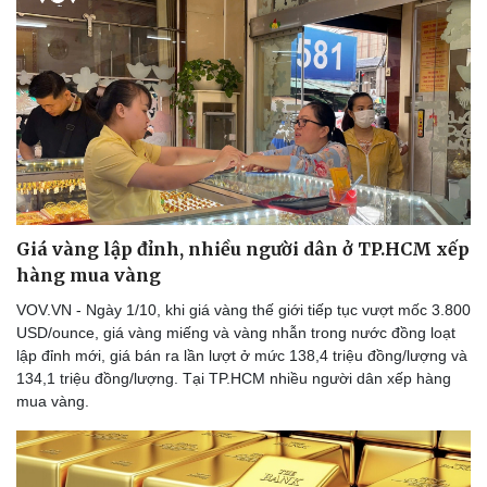
Doanh nghiệp
Công nghệ
Thông tin doanh nghiệp
Sành điệu
Doanh nghiệp 24h
Tin Công nghệ
Doanh nhân
Trải nghiệm
Vì cộng đồng
Chuyển đổi số
Giá vàng lập đỉnh, nhiều người dân ở TP.HCM xếp
hàng mua vàng
VOV.VN - Ngày 1/10, khi giá vàng thế giới tiếp tục vượt mốc 3.800
USD/ounce, giá vàng miếng và vàng nhẫn trong nước đồng loạt
lập đỉnh mới, giá bán ra lần lượt ở mức 138,4 triệu đồng/lượng và
134,1 triệu đồng/lượng. Tại TP.HCM nhiều người dân xếp hàng
mua vàng.