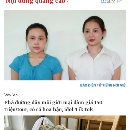
Vụ án
Vũ khí
Tin nóng
Việt Nam
Tư vấn luật
Phân tích