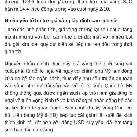
đương 123,6 triệu đồng/lượng, thấp hơn giá vàng SJC
bán ra 14,4 triệu đồng/lượng vào cuối ngày 2/10.
Nhiều yếu tố hỗ trợ giá vàng lập đỉnh cao lịch sử
Theo các nhà phân tích, giá vàng chững lại sau chuỗi tăng
mạnh nhưng với bối cảnh thế giới đối mặt với nhiều bất
ổn, giá kim loại quý dự kiến sẽ tiếp tục leo dốc trong thời
gian tới.
Nguyên nhân chính thúc đẩy giá vàng thế giới tăng vọt
xuất phát từ nỗi lo ngại về nguy cơ chính phủ Mỹ tạm đóng
cửa do bế tắc ngân sách, thúc đẩy nhu cầu trú ẩn an toàn
vào vàng như một tài sản bảo vệ rủi ro. Việc Quốc hội Mỹ
không thông qua được ngân sách kịp thời làm gia tăng lo
ngại về triển vọng kinh tế và khả năng trì hoãn công bố các
số liệu kinh tế quan trọng. Bên cạnh đó, kỳ vọng Cục Dự
trữ Liên bang Mỹ (FED) tiếp tục cắt giảm lãi suất để kích
thích kinh tế, kết hợp với đồng USD suy yếu, đã làm tăng
sức hấp dẫn của vàng.