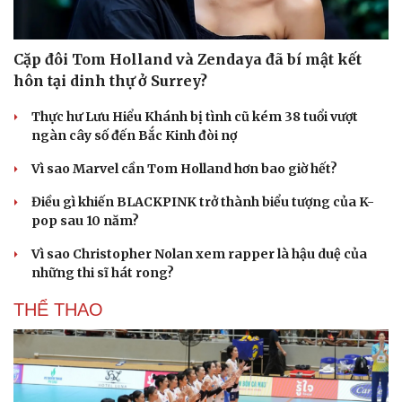
Cặp đôi Tom Holland và Zendaya đã bí mật kết
hôn tại dinh thự ở Surrey?
Thực hư Lưu Hiểu Khánh bị tình cũ kém 38 tuổi vượt
ngàn cây số đến Bắc Kinh đòi nợ
Vì sao Marvel cần Tom Holland hơn bao giờ hết?
Điều gì khiến BLACKPINK trở thành biểu tượng của K-
pop sau 10 năm?
Vì sao Christopher Nolan xem rapper là hậu duệ của
những thi sĩ hát rong?
THỂ THAO