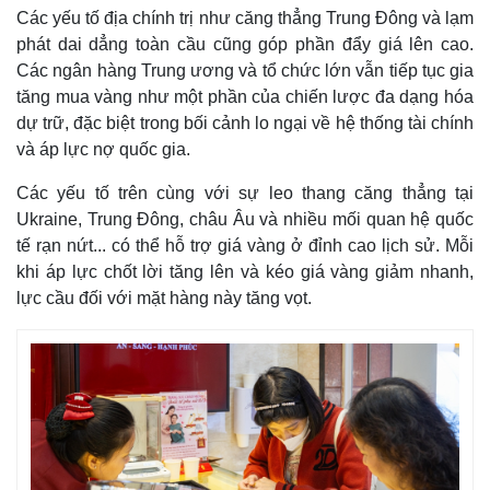
Các yếu tố địa chính trị như căng thẳng Trung Đông và lạm
phát dai dẳng toàn cầu cũng góp phần đẩy giá lên cao.
Các ngân hàng Trung ương và tổ chức lớn vẫn tiếp tục gia
tăng mua vàng như một phần của chiến lược đa dạng hóa
dự trữ, đặc biệt trong bối cảnh lo ngại về hệ thống tài chính
và áp lực nợ quốc gia.
Các yếu tố trên cùng với sự leo thang căng thẳng tại
Ukraine, Trung Đông, châu Âu và nhiều mối quan hệ quốc
tế rạn nứt... có thể hỗ trợ giá vàng ở đỉnh cao lịch sử. Mỗi
khi áp lực chốt lời tăng lên và kéo giá vàng giảm nhanh,
lực cầu đối với mặt hàng này tăng vọt.
Kinh tế
Thị trường
Bất động sản
Giá vàng
Khởi nghiệp
Tiêu dùng
Tỷ giá
Chứng khoán