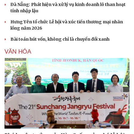
Văn hóa
Giải trí
Đà Nẵng: Phát hiện và xử lý vụ kinh doanh lô than hoạt
Sân khấu - Điện ảnh
Nghệ sĩ
tính nhập lậu
Văn học
Thời trang
Âm nhạc
Sao Việt
Hưng Yên tổ chức Lễ hội và xúc tiến thương mại nhãn
Di sản
lồng năm 2026
Bài toán hút vốn, không chỉ là chuyển đổi xanh
VĂN HÓA