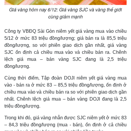
Giá vàng hôm nay 6/12: Giá vàng SJC và vàng thế giới
cùng giảm mạnh
Công ty VBĐQ Sài Gòn niêm yết giá vàng mua vào chiều
5/12 ở mức 83 triệu đồng/lượng; giá bán ra là 85,5 triệu
đồng/lượng, so với phiên giao dịch gần nhất, giá vàng
SJC ổn định cả chiều mua vào và chiều bán ra. Chênh
lệch giá mua – bán vàng SJC đang là 2,5 triệu
đồng/lượng.
Thế giới
Multimedia
Cùng thời điểm, Tập đoàn DOJI niêm yết giá vàng mua
Quan sát
Video
vào - bán ra ở mức 83 – 85,5 triệu đồng/lượng, ổn định ở
Cuộc sống đó đây
Ảnh
chiều mua vào và chiều bán ra so với phiên giao dịch gần
Hồ sơ
E-Magazine
Infographic
nhất. Chênh lệch giá mua – bán vàng DOJI đang là 2,5
triệu đồng/lượng.
Trong khi đó, giá vàng nhẫn được SJC niêm yết ở mức 83
– 84,3 triệu đồng/lượng (mua - bán), ổn định ở cả chiều