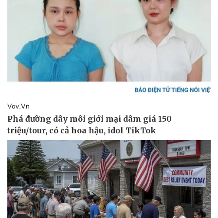
Pháp luật
Quân sự - Quốc phòng
Vụ án
Vũ khí
Tin nóng
Việt Nam
Tư vấn luật
Phân tích