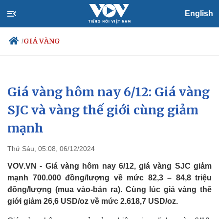
English
GIÁ VÀNG
/
Giá vàng hôm nay 6/12: Giá vàng
Chính trị
Xã hội
Đảng
Tin 24h
SJC và vàng thế giới cùng giảm
Tổ chức nhân sự
Dự báo thời tiết
mạnh
Quốc hội
Giáo dục
Nhận diện sự thật
Dấu ấn VOV
Việc làm
Thứ Sáu, 05:08, 06/12/2024
Biển đảo
VOV.VN - Giá vàng hôm nay 6/12, giá vàng SJC giảm
mạnh 700.000 đồng/lượng về mức 82,3 – 84,8 triệu
đồng/lượng (mua vào-bán ra). Cùng lúc giá vàng thế
giới giảm 26,6 USD/oz về mức 2.618,7 USD/oz.