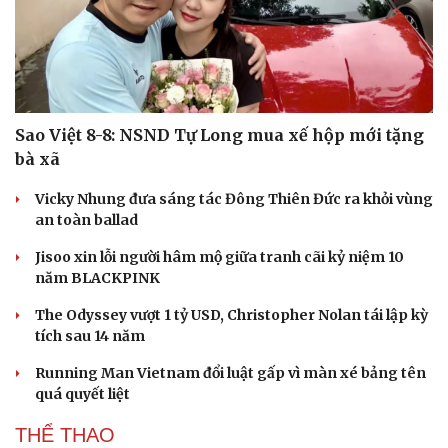
Sao Việt 8-8: NSND Tự Long mua xế hộp mới tặng
bà xã
Vicky Nhung đưa sáng tác Đông Thiên Đức ra khỏi vùng
an toàn ballad
Jisoo xin lỗi người hâm mộ giữa tranh cãi kỷ niệm 10
năm BLACKPINK
The Odyssey vượt 1 tỷ USD, Christopher Nolan tái lập kỳ
tích sau 14 năm
Running Man Vietnam đổi luật gấp vì màn xé bảng tên
quá quyết liệt
THỂ THAO