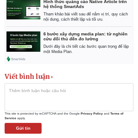
Hình thức quảng cáo Native Article trên
hệ thống SmartAds
Tham khảo bài viết sau để nắm vị trí, quy cách
nội dung, cách thiết lập và tối ưu.
6 bước xây dựng media plan: từ nghiên
cứu đối thủ đến đo lường
Dưới đây là chi tiết các bước quan trọng để lập
một Media Plan.
Viết bình luận
Kinh tế
Thị trường
Bất động sản
Giá vàng
Khởi nghiệp
Tiêu dùng
Tỷ giá
Chứng khoán
This site is protected by reCAPTCHA and the Google
Privacy Policy
and
Terms of
Giá cà phê
Service
apply.
Gửi tin