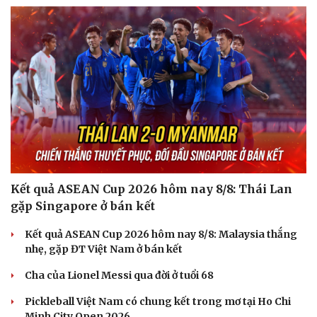
Du lịch
Podcast
Tư vấn
Câu chuyện thời sự
Săn Tour
Đọc truyện đêm khuya
check-in
Cửa sổ tình yêu
Kể chuyện cho bé
Hạt giống tâm hồn
Kết quả ASEAN Cup 2026 hôm nay 8/8: Thái Lan
gặp Singapore ở bán kết
Kết quả ASEAN Cup 2026 hôm nay 8/8: Malaysia thắng
nhẹ, gặp ĐT Việt Nam ở bán kết
Cha của Lionel Messi qua đời ở tuổi 68
Pickleball Việt Nam có chung kết trong mơ tại Ho Chi
Minh City Open 2026