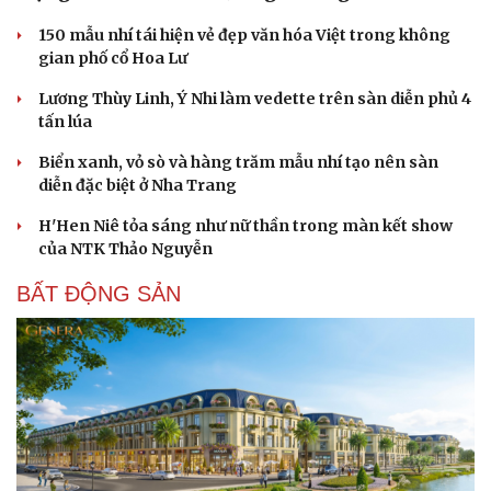
150 mẫu nhí tái hiện vẻ đẹp văn hóa Việt trong không
gian phố cổ Hoa Lư
Lương Thùy Linh, Ý Nhi làm vedette trên sàn diễn phủ 4
tấn lúa
Biển xanh, vỏ sò và hàng trăm mẫu nhí tạo nên sàn
diễn đặc biệt ở Nha Trang
H'Hen Niê tỏa sáng như nữ thần trong màn kết show
của NTK Thảo Nguyễn
BẤT ĐỘNG SẢN
Sức khỏe
Đời sống
Dinh dưỡng - món ngon
Nhà đẹp
Cây thuốc
Blog
Sản phụ khoa
Tình yêu - Gia đình
Nhi khoa