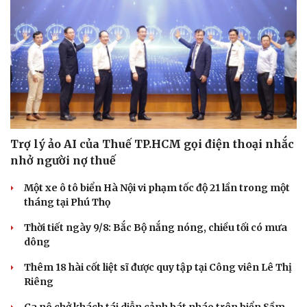
Trợ lý ảo AI của Thuế TP.HCM gọi điện thoại nhắc
nhở người nợ thuế
Một xe ô tô biển Hà Nội vi phạm tốc độ 21 lần trong một
tháng tại Phú Thọ
Thời tiết ngày 9/8: Bắc Bộ nắng nóng, chiều tối có mưa
dông
Thêm 18 hài cốt liệt sĩ được quy tập tại Công viên Lê Thị
Riêng
Ca nô chở khách tái diễn cảnh bát nháo trên biển Sầm