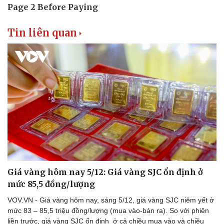
Tin liên quan
Thể thao
Ô tô - Xe máy
Bóng đá
Ô tô
Giá vàng hôm nay 5/12: Giá vàng SJC ổn định ở
Lịch thi đấu bóng đá
Xe máy
Thế giới thể thao
Tư vấn
mức 85,5 đồng/lượng
eSports
VOV.VN - Giá vàng hôm nay, sáng 5/12, giá vàng SJC niêm yết ở
Hậu trường
mức 83 – 85,5 triệu đồng/lượng (mua vào-bán ra). So với phiên
liền trước, giá vàng SJC ổn định ở cả chiều mua vào và chiều