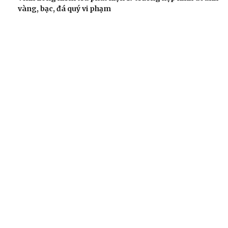
vàng, bạc, đá quý vi phạm
Giá vàng hôm nay 6/8: Vàng SJC tăng lên 140,3 - 143,3
triệu đồng/lượng
TIÊU DÙNG
Kết nối dữ liệu là "nút thắt" lớn nhất của Đề án 100
trong truy xuất nguồn gốc