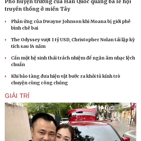
Phó huyện trưởng của Hàn Quốc quảng bá lễ hội
truyền thống ở miền Tây
Phản ứng của Dwayne Johnson khi Moana bị giới phê
bình chê bai
The Odyssey vượt 1 tỷ USD, Christopher Nolan tái lập kỳ
tích sau 14 năm
Cần một hệ sinh thái trách nhiệm để ngăn âm nhạc lệch
chuẩn
Khi bảo tàng đưa hiện vật bước ra khỏi tủ kính trò
chuyện cùng công chúng
GIẢI TRÍ