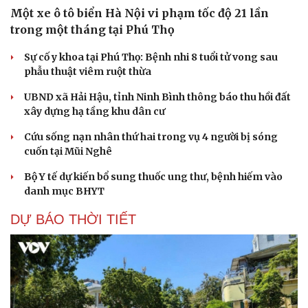
Một xe ô tô biển Hà Nội vi phạm tốc độ 21 lần
trong một tháng tại Phú Thọ
Cải chính
Sự cố y khoa tại Phú Thọ: Bệnh nhi 8 tuổi tử vong sau
phẫu thuật viêm ruột thừa
UBND xã Hải Hậu, tỉnh Ninh Bình thông báo thu hồi đất
xây dựng hạ tầng khu dân cư
Cứu sống nạn nhân thứ hai trong vụ 4 người bị sóng
cuốn tại Mũi Nghê
Bộ Y tế dự kiến bổ sung thuốc ung thư, bệnh hiếm vào
danh mục BHYT
DỰ BÁO THỜI TIẾT