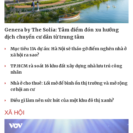
Nam khoa
Làm đẹp - giảm cân
Phòng mạch online
Ăn sạch sống khỏe
Genera by The Solia: Tâm điểm đón xu hướng
dịch chuyển cư dân từ trung tâm
Mục tiêu 114 dự án: Hà Nội sẽ tháo gỡ điểm nghẽn nhà ở
xã hội ra sao?
TP.HCM rà soát 16 khu đất xây dựng nhà lưu trú công
nhân
Nhà ở cho thuê: Lối mở để bình ổn thị trường và mở rộng
cơ hội an cư
Điều gì làm nên sức hút của một khu đô thị xanh?
XÃ HỘI