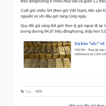
triệu đồng/lượng ở chiều mua vào và giảm 1,2 triệ
Cuối giờ chiều 5/4 (theo giờ Việt Nam), trên sàn
nguyên so với đầu giờ sáng cùng ngày.
Quy đổi giá vàng thế giới theo tỷ giá ngoại tệ tạ
tương đương 94,97 triệu đồng/lượng, thấp hơn 5,0
Dự báo "sốc" về
VOV.VN - Theo dự báo c
USD/ounce và 2.915 USD/o
Tag:
VOV
Mời quý độc giả theo