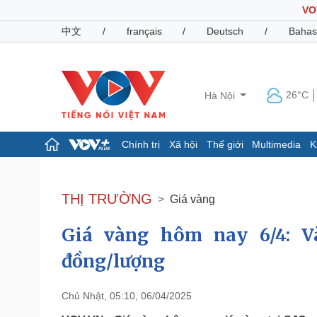
VO
中文
/
français
/
Deutsch
/
Bahas
26°C
Hà Nội
Chính trị
Xã hội
Thế giới
Multimedia
K
Chính trị
Xã hội
Đảng
Tin 24h
THỊ TRƯỜNG
Giá vàng
Tổ chức nhân sự
Dự báo thời tiết
Quốc hội
Giáo dục
Giá vàng hôm nay 6/4: V
Nhận diện sự thật
Dấu ấn VOV
Việc làm
đồng/lượng
Biển đảo
Pháp luật
Quân sự - Quốc phòng
Chủ Nhật, 05:10, 06/04/2025
Vụ án
Vũ khí