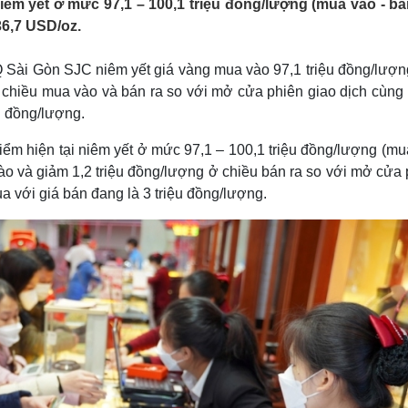
êm yết ở mức 97,1 – 100,1 triệu đồng/lượng (mua vào - bán
Lịch thi đấu bóng đá
Xe máy
36,7 USD/oz.
Thế giới thể thao
Tư vấn
eSports
V
Hậu trường
 Sài Gòn SJC niêm yết giá vàng mua vào 97,1 triệu đồng/lượng
ả chiều mua vào và bán ra so với mở cửa phiên giao dịch cùng 
Văn hóa
Giải trí
D
u đồng/lượng.
Sân khấu - Điện ảnh
Nghệ sĩ
Văn học
Thời trang
iểm hiện tại niêm yết ở mức 97,1 – 100,1 triệu đồng/lượng (m
Âm nhạc
Sao Việt
c
vào và giảm 1,2 triệu đồng/lượng ở chiều bán ra so với mở cửa
Di sản
a với giá bán đang là 3 triệu đồng/lượng.