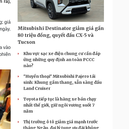
 ra),
Doanh nghiệp 24h
Tin Công nghệ
Doanh nhân
Trải nghiệm
ì cộng đồng
Chuyển đổi số
; giá
Mitsubishi Destinator giảm giá gần
ngày.
u lịch
Podcast
80 triệu đồng, quyết đấu CX-5 và
Tư vấn
Câu chuyện thời sự
Tucson
Săn Tour
Đọc truyện đêm khuya
ua vào
heck-in
Cửa sổ tình yêu
Khu vực sạc xe điện chung cư cần đáp
 phiên
Kể chuyện cho bé
ứng những quy định an toàn PCCC
Hạt giống tâm hồn
nào?
"Huyền thoại" Mitsubishi Pajero tái
sinh: Khung gầm thang, sẵn sàng đấu
Land Cruiser
Toyota tiếp tục là hãng xe bán chạy
nhất thế giới, giữ ngôi vương suốt 7
năm
Thị trường ô tô giảm giá mạnh trước
tháng Ngâu, đại lý tung ưu đãi khủng