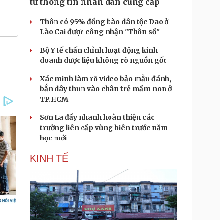
từ thông tin nhân dân cung cấp
Thôn có 95% đồng bào dân tộc Dao ở
Lào Cai được công nhận "Thôn số"
Bộ Y tế chấn chỉnh hoạt động kinh
doanh dược liệu không rõ nguồn gốc
Xác minh làm rõ video bảo mẫu đánh,
bắn dây thun vào chân trẻ mầm non ở
TP.HCM
Sơn La đẩy nhanh hoàn thiện các
trường liên cấp vùng biên trước năm
học mới
KINH TẾ