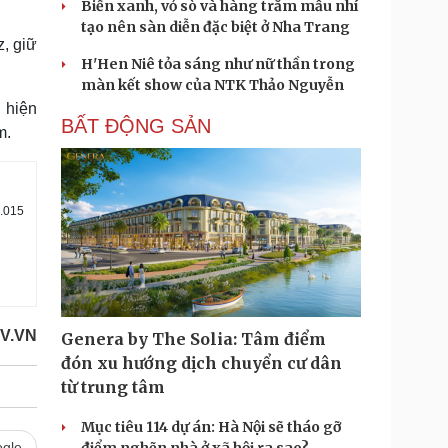
Biển xanh, vỏ sò và hàng trăm mẫu nhí
tạo nên sàn diễn đặc biệt ở Nha Trang
, giữ
H'Hen Niê tỏa sáng như nữ thần trong
màn kết show của NTK Thảo Nguyễn
i hiện
BẤT ĐỘNG SẢN
m.
3.015
V.VN
Genera by The Solia: Tâm điểm
đón xu hướng dịch chuyển cư dân
từ trung tâm
Mục tiêu 114 dự án: Hà Nội sẽ tháo gỡ
gle