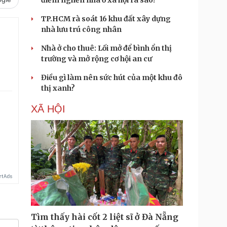
điểm nghẽn nhà ở xã hội ra sao?
TP.HCM rà soát 16 khu đất xây dựng
nhà lưu trú công nhân
Nhà ở cho thuê: Lối mở để bình ổn thị
trường và mở rộng cơ hội an cư
Điều gì làm nên sức hút của một khu đô
thị xanh?
XÃ HỘI
Tìm thấy hài cốt 2 liệt sĩ ở Đà Nẵng