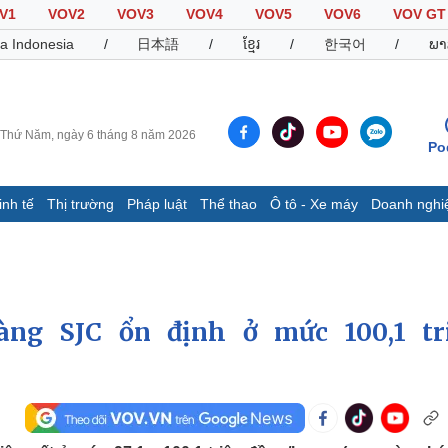
V1
VOV2
VOV3
VOV4
VOV5
VOV6
VOV GT
a Indonesia
/
日本語
/
ខ្មែរ
/
한국어
/
ພາ
Thứ Năm, ngày 6 tháng 8 năm 2026
Po
inh tế
Thị trường
Pháp luật
Thể thao
Ô tô - Xe máy
Doanh nghi
Thế giới
Multimedia
K
Quan sát
Video
B
Cuộc sống đó đây
Ảnh
K
Hồ sơ
E-Magazine
àng SJC ổn định ở mức 100,1 tr
Infographic
Thể thao
Ô tô - Xe máy
D
Bóng đá
Ô tô
T