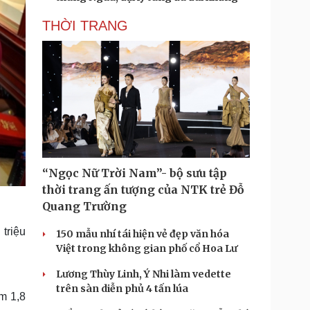
THỜI TRANG
“Ngọc Nữ Trời Nam”- bộ sưu tập
thời trang ấn tượng của NTK trẻ Đỗ
Quang Trường
triệu
150 mẫu nhí tái hiện vẻ đẹp văn hóa
Việt trong không gian phố cổ Hoa Lư
Lương Thùy Linh, Ý Nhi làm vedette
trên sàn diễn phủ 4 tấn lúa
m 1,8