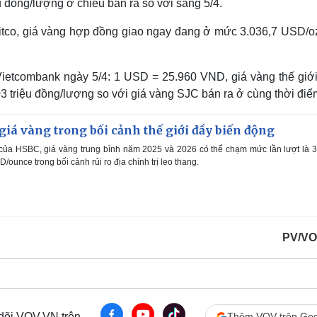
u đồng/lượng ở chiều bán ra so với sáng 5/4.
 Kitco, giá vàng hợp đồng giao ngay đang ở mức 3.036,7 USD/oz
i Vietcombank ngày 5/4: 1 USD = 25.960 VND, giá vàng thế giớ
3 triệu đồng/lượng so với giá vàng SJC bán ra ở cùng thời điể
 giá vàng trong bối cảnh thế giới đầy biến động
ủa HSBC, giá vàng trung bình năm 2025 và 2026 có thể chạm mức lần lượt là 
unce trong bối cảnh rủi ro địa chính trị leo thang.
PV/VO
 dõi VOV.VN trên
Thêm VOV trên Goo