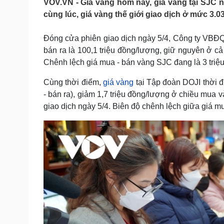
VOV.VN - Giá vàng hôm nay, giá vàng tại SJC ni
Tin nóng
Việt Nam
cùng lúc, giá vàng thế giới giao dịch ở mức 3.0
Tư vấn luật
Phân tích
Đóng cửa phiên giao dịch ngày 5/4, Công ty VBĐQ
bán ra là 100,1 triệu đồng/lượng, giữ nguyên ở c
Sức khỏe
Đời sống
Chênh lệch giá mua - bán vàng SJC đang là 3 triệ
Dinh dưỡng - món ngon
Nhà đẹp
Cây thuốc
Blog
Cùng thời điểm,
giá vàng
tại Tập đoàn DOJI thời đ
Sản phụ khoa
Tình yêu - Gia đình
- bán ra), giảm 1,7 triệu đồng/lượng ở chiều mua 
Nhi khoa
giao dịch ngày 5/4. Biên độ chênh lệch giữa giá mu
Nam khoa
Làm đẹp - giảm cân
Phòng mạch online
Ăn sạch sống khỏe
Cải chính