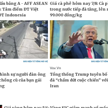
Giá vàng hôm nay 5/4: Vàng SJC giảm mạnh về mốc