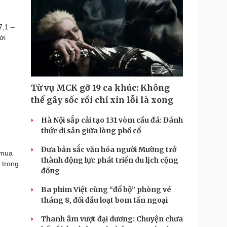
7,1 –
ới
Từ vụ MCK gỡ 19 ca khúc: Không
thể gây sốc rồi chỉ xin lỗi là xong
Hà Nội sắp cải tạo 131 vòm cầu đá: Đánh
thức di sản giữa lòng phố cổ
Đưa bản sắc văn hóa người Mường trở
 mua
thành động lực phát triển du lịch cộng
 trong
đồng
Ba phim Việt cùng “đổ bộ” phòng vé
tháng 8, đối đầu loạt bom tấn ngoại
Thanh âm vượt đại dương: Chuyện chưa