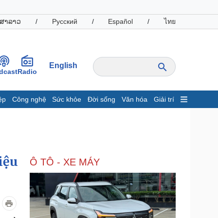
ສາລາວ
/
Русский
/
Español
/
ไทย
English
dcast
Radio
ệp
Công nghệ
Sức khỏe
Đời sống
Văn hóa
Giải trí
inh tế
Thị trường
ất động sản
Giá vàng
hởi nghiệp
Tiêu dùng
Tỷ giá
iệu
Ô TÔ - XE MÁY
Chứng khoán
Giá cà phê
oanh nghiệp
Công nghệ
hông tin doanh nghiệp
Sành điệu