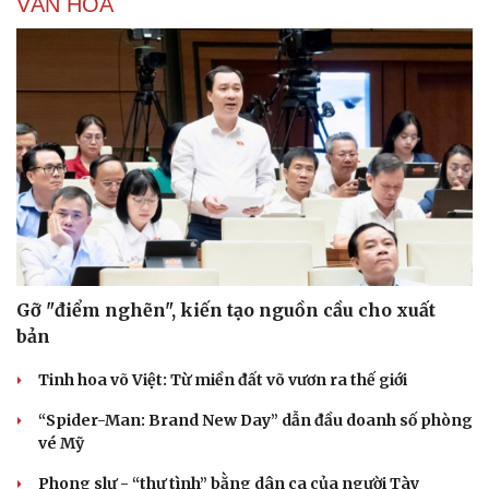
VĂN HÓA
Văn hóa
Giải trí
Sân khấu - Điện ảnh
Nghệ sĩ
Gỡ "điểm nghẽn", kiến tạo nguồn cầu cho xuất
Văn học
Thời trang
bản
Âm nhạc
Sao Việt
Di sản
Tinh hoa võ Việt: Từ miền đất võ vươn ra thế giới
“Spider-Man: Brand New Day” dẫn đầu doanh số phòng
vé Mỹ
Phong slư - “thư tình” bằng dân ca của người Tày