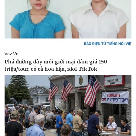
Kinh tế
Thị trường
Bất động sản
Giá vàng
Khởi nghiệp
Tiêu dùng
Tỷ giá
Chứng khoán
Giá cà phê