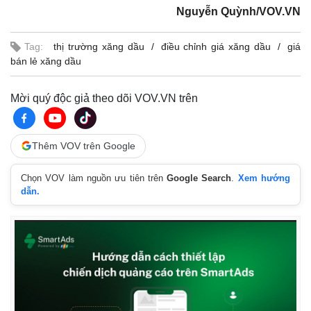
Nguyễn Quỳnh/VOV.VN
Tag:
thị trường xăng dầu
điều chỉnh giá xăng dầu
giá
bán lẻ xăng dầu
Mời quý độc giả theo dõi VOV.VN trên
Thêm VOV trên Google
Thế giới
Multimedia
Quan sát
Video
Chọn VOV làm nguồn ưu tiên trên
Google Search
.
Xem hướng
Cuộc sống đó đây
Ảnh
dẫn.
Hồ sơ
E-Magazine
Infographic