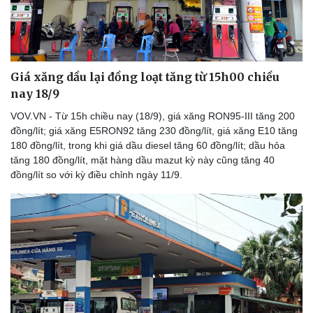
Giá xăng dầu lại đồng loạt tăng từ 15h00 chiều
nay 18/9
VOV.VN - Từ 15h chiều nay (18/9), giá xăng RON95-III tăng 200
Thể thao
Ô tô - Xe máy
đồng/lít; giá xăng E5RON92 tăng 230 đồng/lít, giá xăng E10 tăng
Bóng đá
Ô tô
180 đồng/lít, trong khi giá dầu diesel tăng 60 đồng/lít; dầu hỏa
Lịch thi đấu bóng đá
Xe máy
tăng 180 đồng/lít, mặt hàng dầu mazut kỳ này cũng tăng 40
Thế giới thể thao
Tư vấn
đồng/lít so với kỳ điều chỉnh ngày 11/9.
eSports
Hậu trường