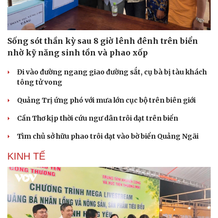
Sống sót thần kỳ sau 8 giờ lênh đênh trên biển
nhờ kỹ năng sinh tồn và phao xốp
Đi vào đường ngang giao đường sắt, cụ bà bị tàu khách
tông tử vong
Quảng Trị ứng phó với mưa lớn cục bộ trên biên giới
Cần Thơ kịp thời cứu ngư dân trôi dạt trên biển
Tìm chủ sở hữu phao trôi dạt vào bờ biển Quảng Ngãi
KINH TẾ