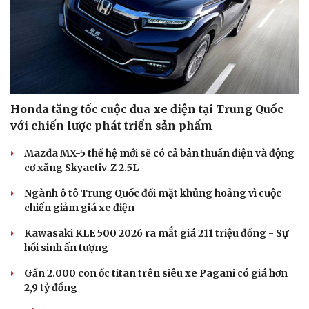
Honda tăng tốc cuộc đua xe điện tại Trung Quốc
với chiến lược phát triển sản phẩm
Doanh nghiệp
Công nghệ
Thông tin doanh nghiệp
Sành điệu
Mazda MX-5 thế hệ mới sẽ có cả bản thuần điện và động
Doanh nghiệp 24h
Tin Công nghệ
cơ xăng Skyactiv-Z 2.5L
Doanh nhân
Trải nghiệm
Vì cộng đồng
Chuyển đổi số
Ngành ô tô Trung Quốc đối mặt khủng hoảng vì cuộc
chiến giảm giá xe điện
Kawasaki KLE 500 2026 ra mắt giá 211 triệu đồng - Sự
hồi sinh ấn tượng
Gần 2.000 con ốc titan trên siêu xe Pagani có giá hơn
2,9 tỷ đồng