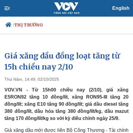
English
THỊ TRƯỜNG
/
Giá xăng dầu đồng loạt tăng từ
Chính trị
Xã hội
Đảng
Tin 24h
15h chiều nay 2/10
Tổ chức nhân sự
Dự báo thời tiết
Quốc hội
Giáo dục
Thứ Năm, 14:49, 02/10/2025
Nhận diện sự thật
Dấu ấn VOV
Việc làm
VOV.VN - Từ 15h00 chiều nay (2/10), giá xăng
Biển đảo
E5RON92 tăng 10 đồng/lít, xăng RON95-III tăng 20
đồng/lít; xăng E10 tăng 90 đồng/lít; giá dầu diesel tăng
380 đồng/lít, dầu hỏa tăng 380 đồng/lít/kg, dầu mazut
tăng 170 đồng/lít/kg so với kỳ điều chỉnh ngày 25/9.
Giá xăng dầu mới được liên Bộ Công Thương - Tài chính