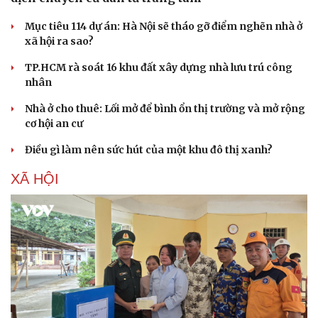
Mục tiêu 114 dự án: Hà Nội sẽ tháo gỡ điểm nghẽn nhà ở
xã hội ra sao?
TP.HCM rà soát 16 khu đất xây dựng nhà lưu trú công
nhân
Nhà ở cho thuê: Lối mở để bình ổn thị trường và mở rộng
Sức khỏe
Đời sống
cơ hội an cư
Dinh dưỡng - món ngon
Nhà đẹp
Điều gì làm nên sức hút của một khu đô thị xanh?
Cây thuốc
Blog
Sản phụ khoa
Tình yêu - Gia đình
XÃ HỘI
Nhi khoa
Nam khoa
Làm đẹp - giảm cân
Phòng mạch online
Ăn sạch sống khỏe