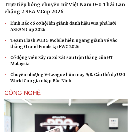
Trực tiếp bóng chuyền nữ Việt Nam 0-0 Thái Lan
chặng 2 SEA V.Cup 2026
Đình Bắc có cơ hội lớn giành danh hiệu vua phá lưới
ASEAN Cup 2026
Team Flash PUBG Mobile hiên ngang giành vé vào
thẳng Grand Finals tại EWC 2026
Cổ động viên xảy ra xô xát sau trận thắng của ĐT
Malaysia
Du lịch
Podcast
Tư vấn
Câu chuyện thời sự
Chuyển nhượng V-League hôm nay 9/8: Cầu thủ dự U20
Săn Tour
Đọc truyện đêm khuya
World Cup gia nhập Bắc Ninh
check-in
Cửa sổ tình yêu
CÔNG NGHỆ
Kể chuyện cho bé
Hạt giống tâm hồn