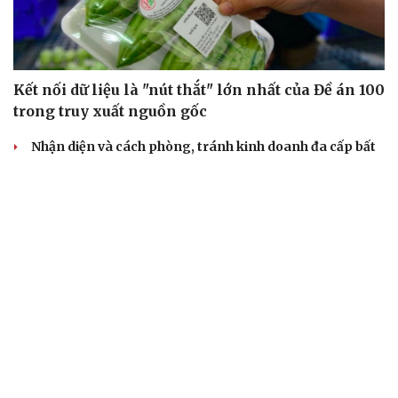
Kết nối dữ liệu là "nút thắt" lớn nhất của Đề án 100
trong truy xuất nguồn gốc
Nhận diện và cách phòng, tránh kinh doanh đa cấp bất
hợp pháp
Siết chặt hoạt động đào tạo bán hàng đa cấp
Tuân thủ pháp luật là chiến lược kinh doanh bền vững
của ngành bán hàng đa cấp
Cảnh báo thuốc giả Clorocid TW3 và yêu cầu thu hồi
khẩn
TỶ GIÁ