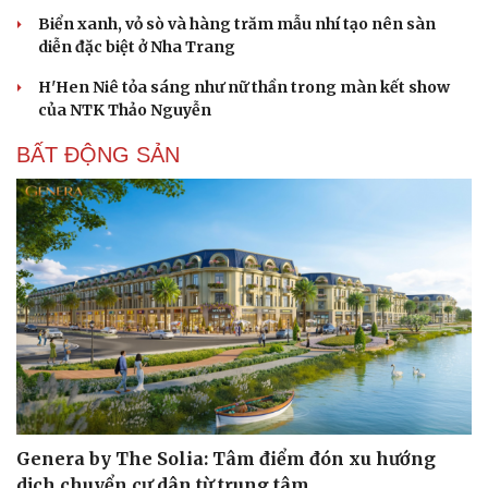
Biển xanh, vỏ sò và hàng trăm mẫu nhí tạo nên sàn
diễn đặc biệt ở Nha Trang
H'Hen Niê tỏa sáng như nữ thần trong màn kết show
của NTK Thảo Nguyễn
BẤT ĐỘNG SẢN
Genera by The Solia: Tâm điểm đón xu hướng
dịch chuyển cư dân từ trung tâm