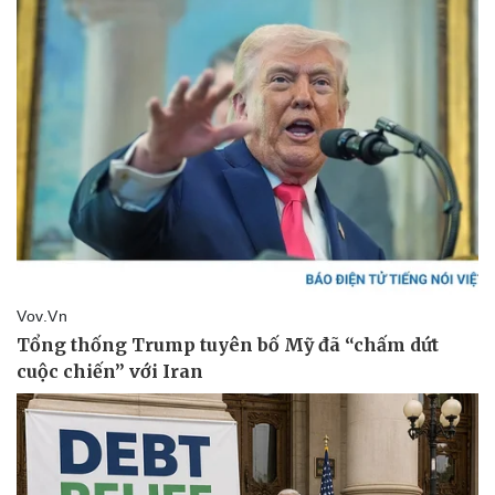
Pháp luật
Quân sự - Quốc phòng
Vụ án
Vũ khí
Tin nóng
Việt Nam
Tư vấn luật
Phân tích