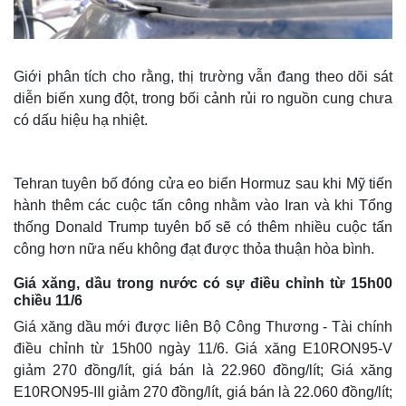
Giới phân tích cho rằng, thị trường vẫn đang theo dõi sát
diễn biến xung đột, trong bối cảnh rủi ro nguồn cung chưa
có dấu hiệu hạ nhiệt.
Tehran tuyên bố đóng cửa eo biển Hormuz sau khi Mỹ tiến
hành thêm các cuộc tấn công nhằm vào Iran và khi Tổng
thống Donald Trump tuyên bố sẽ có thêm nhiều cuộc tấn
công hơn nữa nếu không đạt được thỏa thuận hòa bình.
Giá xăng, dầu trong nước có sự điều chỉnh từ 15h00
chiều 11/6
Giá xăng dầu mới được liên Bộ Công Thương - Tài chính
điều chỉnh từ 15h00 ngày 11/6. Giá xăng E10RON95-V
giảm 270 đồng/lít, giá bán là 22.960 đồng/lít; Giá xăng
E10RON95-III giảm 270 đồng/lít, giá bán là 22.060 đồng/lít;