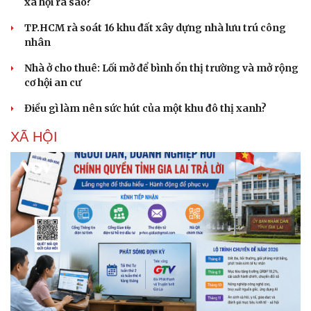
xã hội ra sao?
TP.HCM rà soát 16 khu đất xây dựng nhà lưu trú công
nhân
Nhà ở cho thuê: Lối mở để bình ổn thị trường và mở rộng
cơ hội an cư
Điều gì làm nên sức hút của một khu đô thị xanh?
XÃ HỘI
Văn hóa
Giải trí
Sân khấu - Điện ảnh
Nghệ sĩ
Văn học
Thời trang
Âm nhạc
Sao Việt
Di sản