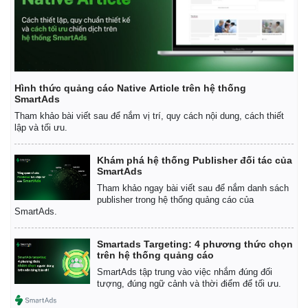
Hình thức quảng cáo Native Article trên hệ thống
SmartAds
Tham khảo bài viết sau để nắm vị trí, quy cách nội dung, cách thiết
lập và tối ưu.
Khám phá hệ thống Publisher đối tác của
SmartAds
Tham khảo ngay bài viết sau để nắm danh sách
publisher trong hệ thống quảng cáo của
SmartAds.
Kinh tế
Thị trường
Smartads Targeting: 4 phương thức chọn
trên hệ thống quảng cáo
Bất động sản
Giá vàng
Khởi nghiệp
Tiêu dùng
SmartAds tập trung vào việc nhắm đúng đối
tượng, đúng ngữ cảnh và thời điểm để tối ưu.
Tỷ giá
Chứng khoán