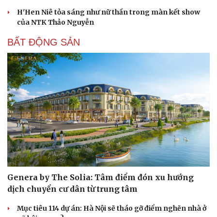
H'Hen Niê tỏa sáng như nữ thần trong màn kết show
của NTK Thảo Nguyễn
BẤT ĐỘNG SẢN
Genera by The Solia: Tâm điểm đón xu hướng
dịch chuyển cư dân từ trung tâm
Mục tiêu 114 dự án: Hà Nội sẽ tháo gỡ điểm nghẽn nhà ở