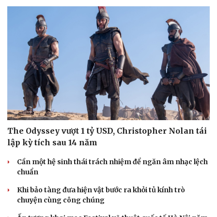
The Odyssey vượt 1 tỷ USD, Christopher Nolan tái
lập kỳ tích sau 14 năm
Cần một hệ sinh thái trách nhiệm để ngăn âm nhạc lệch
Du lịch
Podcast
chuẩn
Tư vấn
Câu chuyện thời sự
Khi bảo tàng đưa hiện vật bước ra khỏi tủ kính trò
Săn Tour
Đọc truyện đêm khuya
chuyện cùng công chúng
check-in
Cửa sổ tình yêu
Kể chuyện cho bé