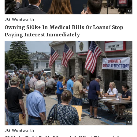
Vụ án
Vũ khí
Tin nóng
Việt Nam
Tư vấn luật
Phân tích