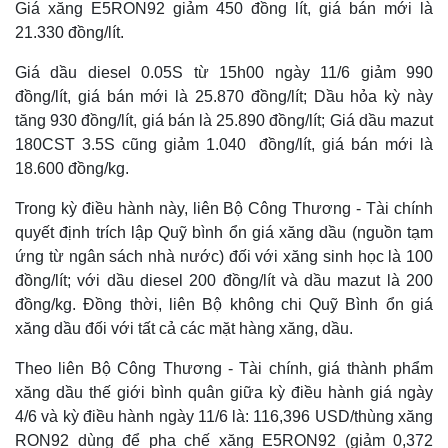
Giá xăng E5RON92 giảm 450 đồng lít, giá bán mới là
21.330 đồng/lít.
Giá dầu diesel 0.05S từ 15h00 ngày 11/6 giảm 990
đồng/lít, giá bán mới là 25.870 đồng/lít; Dầu hỏa kỳ này
tăng 930 đồng/lít, giá bán là 25.890 đồng/lít; Giá dầu mazut
180CST 3.5S cũng giảm 1.040 đồng/lít, giá bán mới là
18.600 đồng/kg.
Trong kỳ điều hành này, liên Bộ Công Thương - Tài chính
quyết định trích lập Quỹ bình ổn giá xăng dầu (nguồn tạm
ứng từ ngân sách nhà nước) đối với xăng sinh học là 100
đồng/lít; với dầu diesel 200 đồng/lít và dầu mazut là 200
Thế giới
Multimedia
đồng/kg. Đồng thời, liên Bộ không chi Quỹ Bình ổn giá
Quan sát
Video
xăng dầu đối với tất cả các mặt hàng xăng, dầu.
Cuộc sống đó đây
Ảnh
Hồ sơ
E-Magazine
Theo liên Bộ Công Thương - Tài chính, giá thành phẩm
Infographic
xăng dầu thế giới bình quân giữa kỳ điều hành giá ngày
4/6 và kỳ điều hành ngày 11/6 là: 116,396 USD/thùng xăng
RON92 dùng để pha chế xăng E5RON92 (giảm 0,372