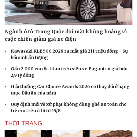
Ngành ô tô Trung Quốc đối mặt khủng hoảng vì
cuộc chiến giảm giá xe điện
Sức khỏe
Đời sống
Kawasaki KLE 500 2026 ra mắt giá 211 triệu đồng - Sự
Dinh dưỡng - món ngon
Nhà đẹp
hồi sinh ấn tượng
Cây thuốc
Blog
Sản phụ khoa
Tình yêu - Gia đình
Gần 2.000 con ốc titan trên siêu xe Pagani có giá hơn
Nhi khoa
2,9 tỷ đồng
Nam khoa
Giải thưởng Car Choice Awards 2026 có thay đổi ở hạng
Làm đẹp - giảm cân
mục Dấu ấn của năm
Phòng mạch online
Ăn sạch sống khỏe
Quy định mới về xử phạt không dùng ghế an toàn cho
trẻ em trên ô tô từ 15/8
THỜI TRANG