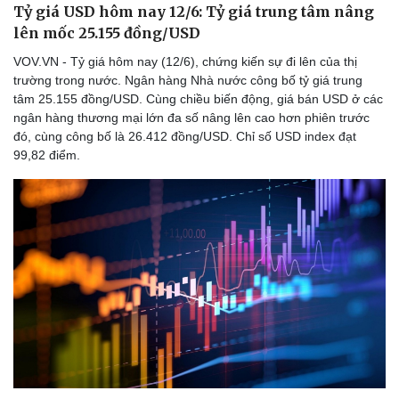
Tỷ giá USD hôm nay 12/6: Tỷ giá trung tâm nâng
lên mốc 25.155 đồng/USD
VOV.VN - Tỷ giá hôm nay (12/6), chứng kiến sự đi lên của thị
trường trong nước. Ngân hàng Nhà nước công bố tỷ giá trung
Doanh nghiệp
Công nghệ
tâm 25.155 đồng/USD. Cùng chiều biến động, giá bán USD ở các
Thông tin doanh nghiệp
Sành điệu
ngân hàng thương mại lớn đa số nâng lên cao hơn phiên trước
Doanh nghiệp 24h
Tin Công nghệ
đó, cùng công bố là 26.412 đồng/USD. Chỉ số USD index đạt
Doanh nhân
Trải nghiệm
99,82 điểm.
Vì cộng đồng
Chuyển đổi số