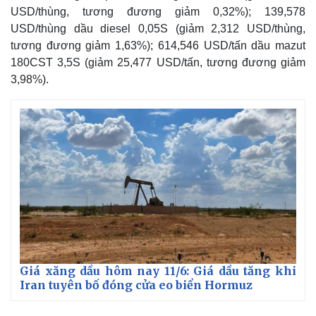
USD/thùng, tương đương giảm 0,32%); 139,578
USD/thùng dầu diesel 0,05S (giảm 2,312 USD/thùng,
tương đương giảm 1,63%); 614,546 USD/tấn dầu mazut
180CST 3,5S (giảm 25,477 USD/tấn, tương đương giảm
3,98%).
Giá xăng dầu hôm nay 11/6: Giá dầu tăng khi
Iran tuyên bố đóng cửa eo biển Hormuz