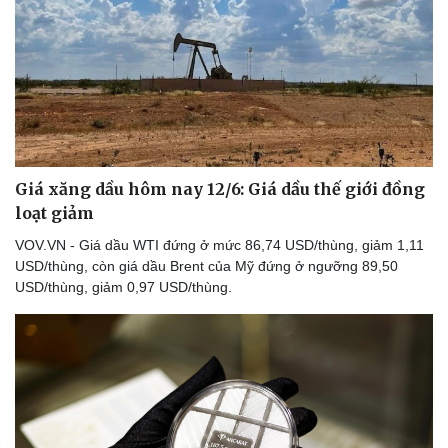
Thể thao
Ô tô - Xe máy
Bóng đá
Ô tô
Lịch thi đấu bóng đá
Xe máy
Thế giới thể thao
Tư vấn
eSports
Hậu trường
Giá xăng dầu hôm nay 12/6: Giá dầu thế giới đồng
loạt giảm
VOV.VN - Giá dầu WTI đứng ở mức 86,74 USD/thùng, giảm 1,11
USD/thùng, còn giá dầu Brent của Mỹ đứng ở ngưỡng 89,50
USD/thùng, giảm 0,97 USD/thùng.