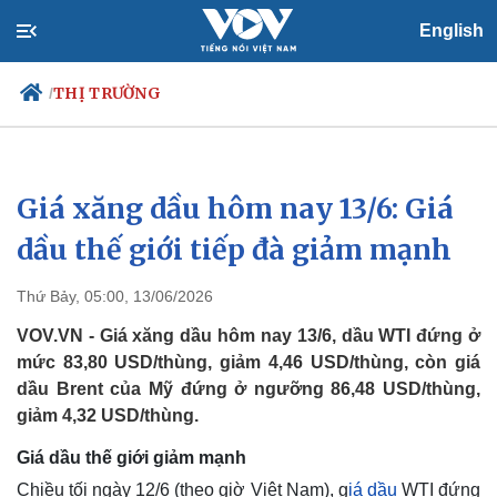
English
THỊ TRƯỜNG
/
Giá xăng dầu hôm nay 13/6: Giá
Chính trị
Xã hội
Đảng
Tin 24h
dầu thế giới tiếp đà giảm mạnh
Tổ chức nhân sự
Dự báo thời tiết
Quốc hội
Giáo dục
Thứ Bảy, 05:00, 13/06/2026
Nhận diện sự thật
Dấu ấn VOV
Việc làm
VOV.VN - Giá xăng dầu hôm nay 13/6, dầu WTI đứng ở
Biển đảo
mức 83,80 USD/thùng, giảm 4,46 USD/thùng, còn giá
dầu Brent của Mỹ đứng ở ngưỡng 86,48 USD/thùng,
giảm 4,32 USD/thùng.
Giá dầu thế giới giảm mạnh
Chiều tối ngày 12/6 (theo giờ Việt Nam), g
iá dầu
WTI đứng