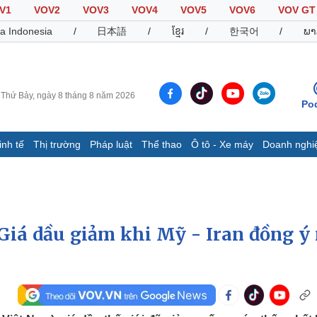
V1
VOV2
VOV3
VOV4
VOV5
VOV6
VOV GT
a Indonesia
/
日本語
/
ខ្មែរ
/
한국어
/
ພາ
Thứ Bảy, ngày 8 tháng 8 năm 2026
Po
inh tế
Thị trường
Pháp luật
Thể thao
Ô tô - Xe máy
Doanh nghi
Thế giới
Multimedia
K
Quan sát
Video
B
Cuộc sống đó đây
Ảnh
K
Hồ sơ
E-Magazine
 Giá dầu giảm khi Mỹ - Iran đồng ý
Infographic
Thể thao
Ô tô - Xe máy
D
Bóng đá
Ô tô
T