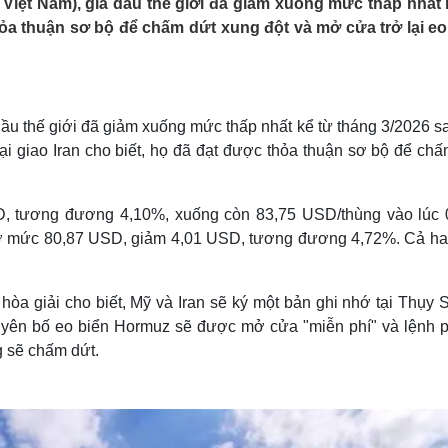
 Việt Nam), giá dầu thế giới đã giảm xuống mức thấp nhất 
Lịch thi đấu bóng đá
Xe máy
hỏa thuận sơ bộ để chấm dứt xung đột và mở cửa trở lại eo
Thế giới thể thao
Tư vấn
eSports
V
Hậu trường
Văn hóa
Giải trí
D
dầu thế giới đã giảm xuống mức thấp nhất kể từ tháng 3/2026 s
Sân khấu - Điện ảnh
Nghệ sĩ
 giao Iran cho biết, họ đã đạt được thỏa thuận sơ bộ để chấ
Văn học
Thời trang
Âm nhạc
Sao Việt
c
Di sản
SD, tương đương 4,10%, xuống còn 83,75 USD/thùng vào lúc 
 ở mức 80,87 USD, giảm 4,01 USD, tương đương 4,72%. Cả ha
hòa giải cho biết, Mỹ và Iran sẽ ký một bản ghi nhớ tại Thụy 
tuyên bố eo biển Hormuz sẽ được mở cửa "miễn phí" và lệnh 
g sẽ chấm dứt.