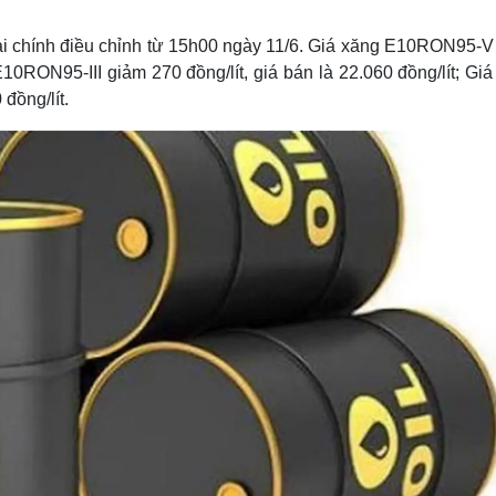
i chính điều chỉnh từ 15h00 ngày 11/6. Giá xăng E10RON95-V
 E10RON95-III giảm 270 đồng/lít, giá bán là 22.060 đồng/lít; Gi
đồng/lít.