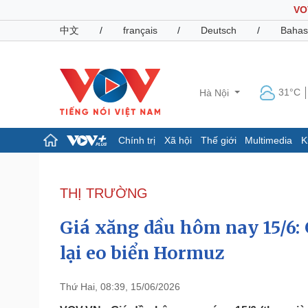
VO
中文
/
français
/
Deutsch
/
Bahas
31°C
Hà Nội
Chính trị
Xã hội
Thế giới
Multimedia
K
Chính trị
Xã hội
Đảng
Tin 24h
THỊ TRƯỜNG
Tổ chức nhân sự
Dự báo thời tiết
Quốc hội
Giáo dục
Giá xăng dầu hôm nay 15/6:
Nhận diện sự thật
Dấu ấn VOV
Việc làm
lại eo biển Hormuz
Biển đảo
Pháp luật
Quân sự - Quốc phòng
Thứ Hai, 08:39, 15/06/2026
Vụ án
Vũ khí