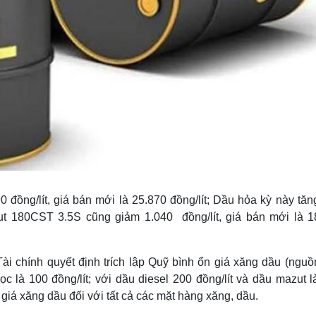
 đồng/lít, giá bán mới là 25.870 đồng/lít; Dầu hỏa kỳ này tăn
azut 180CST 3.5S cũng giảm 1.040 đồng/lít, giá bán mới là 1
ài chính quyết định trích lập Quỹ bình ổn giá xăng dầu (nguồ
 là 100 đồng/lít; với dầu diesel 200 đồng/lít và dầu mazut l
giá xăng dầu đối với tất cả các mặt hàng xăng, dầu.