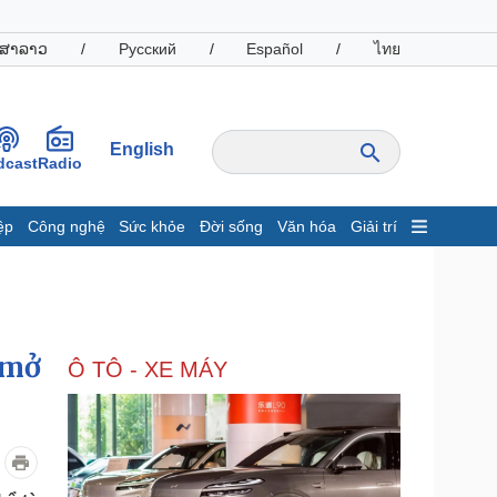
ສາລາວ
/
Русский
/
Español
/
ไทย
English
dcast
Radio
ệp
Công nghệ
Sức khỏe
Đời sống
Văn hóa
Giải trí
inh tế
Thị trường
ất động sản
Giá vàng
hởi nghiệp
Tiêu dùng
Tỷ giá
 mở
Ô TÔ - XE MÁY
Chứng khoán
Giá cà phê
oanh nghiệp
Công nghệ
hông tin doanh nghiệp
Sành điệu