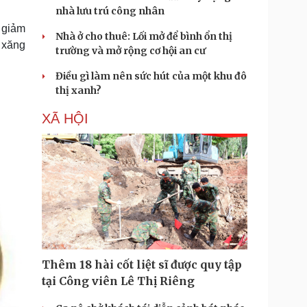
nhà lưu trú công nhân
 giảm
Nhà ở cho thuê: Lối mở để bình ổn thị
á xăng
trường và mở rộng cơ hội an cư
Điều gì làm nên sức hút của một khu đô
thị xanh?
XÃ HỘI
Thêm 18 hài cốt liệt sĩ được quy tập
tại Công viên Lê Thị Riêng