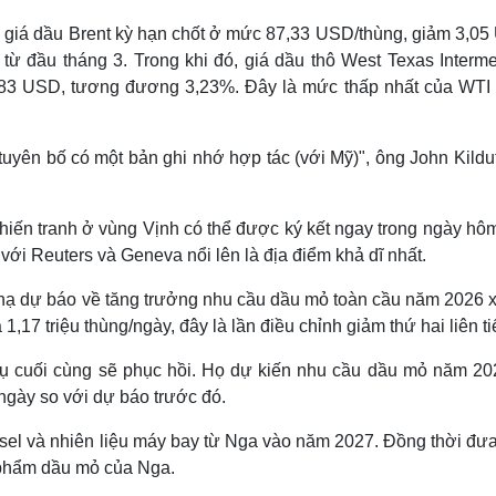
), giá dầu Brent kỳ hạn chốt ở mức 87,33 USD/thùng, giảm 3,05
ừ đầu tháng 3. Trong khi đó, giá dầu thô West Texas Interme
,83 USD, tương đương 3,23%. Đây là mức thấp nhất của WTI 
 tuyên bố có một bản ghi nhớ hợp tác (với Mỹ)", ông John Kilduf
iến tranh ở vùng Vịnh có thể được ký kết ngay trong ngày hôm
với Reuters và Geneva nổi lên là địa điểm khả dĩ nhất.
ạ dự báo về tăng trưởng nhu cầu dầu mỏ toàn cầu năm 2026 
17 triệu thùng/ngày, đây là lần điều chỉnh giảm thứ hai liên ti
ụ cuối cùng sẽ phục hồi. Họ dự kiến ​​nhu cầu dầu mỏ năm 20
/ngày so với dự báo trước đó.
el và nhiên liệu máy bay từ Nga vào năm 2027. Đồng thời đưa 
n phẩm dầu mỏ của Nga.