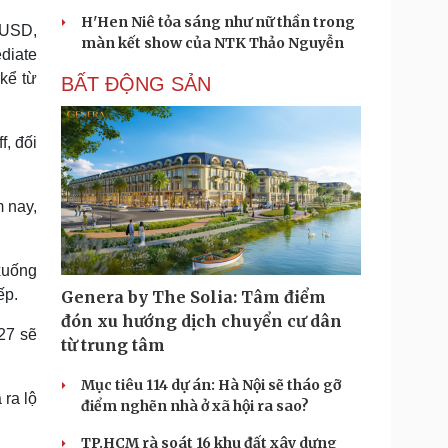
H'Hen Niê tỏa sáng như nữ thần trong
 USD,
màn kết show của NTK Thảo Nguyễn
diate
kể từ
BẤT ĐỘNG SẢN
f, đối
 nay,
xuống
ếp.
Genera by The Solia: Tâm điểm
đón xu hướng dịch chuyển cư dân
27 sẽ
từ trung tâm
Mục tiêu 114 dự án: Hà Nội sẽ tháo gỡ
ra lộ
điểm nghẽn nhà ở xã hội ra sao?
TP.HCM rà soát 16 khu đất xây dựng