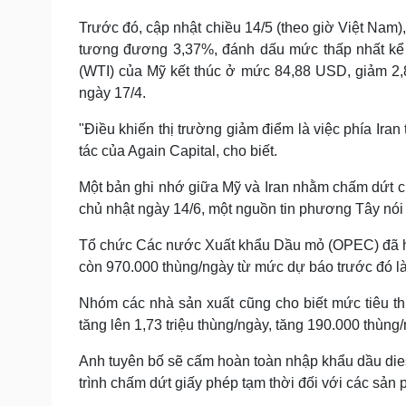
Trước đó, cập nhật chiều 14/5 (theo giờ Việt Nam
tương đương 3,37%, đánh dấu mức thấp nhất kể t
(WTI) của Mỹ kết thúc ở mức 84,88 USD, giảm 2
ngày 17/4.
"Điều khiến thị trường giảm điểm là việc phía Iran
tác của Again Capital, cho biết.
Một bản ghi nhớ giữa Mỹ và Iran nhằm chấm dứt ch
chủ nhật ngày 14/6, một nguồn tin phương Tây nói 
Tổ chức Các nước Xuất khẩu Dầu mỏ (OPEC) đã h
còn 970.000 thùng/ngày từ mức dự báo trước đó là 1,
Nhóm các nhà sản xuất cũng cho biết mức tiêu th
tăng lên 1,73 triệu thùng/ngày, tăng 190.000 thùng
Anh tuyên bố sẽ cấm hoàn toàn nhập khẩu dầu dies
trình chấm dứt giấy phép tạm thời đối với các sả