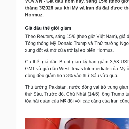
VOV.VN - Giá dầu hôm nay, sáng 15/6 (theo giờ
Tin nóng
Việt Nam
tháng 3/2026 sau khi Mỹ và Iran đã đạt được t
Tư vấn luật
Phân tích
Hormuz.
Giá dầu thế giới giảm
Sức khỏe
Đời sống
Theo Reuters, sáng 15/6 (theo giờ Việt Nam), giá 
Dinh dưỡng - món ngon
Nhà đẹp
Tổng thống Mỹ Donald Trump và Thứ trưởng Ngoại
Cây thuốc
Blog
xung đột và mở cửa trở lại eo biển Hormuz.
Sản phụ khoa
Tình yêu - Gia đình
Nhi khoa
Cụ thể, giá dầu Brent giao kỳ hạn giảm 3,58 U
Nam khoa
GMT và giá dầu West Texas Intermediate của Mỹ
Làm đẹp - giảm cân
Phòng mạch online
đồng đều giảm hơn 3% vào thứ Sáu vừa qua.
Ăn sạch sống khỏe
Thủ tướng Pakistan, nước đóng vai trò trung gian 
Cải chính
thứ Sáu. Trước đó, Chủ Nhật (14/6), ông Trump 
tỏa hải quân của Mỹ đối với các cảng của Iran cũn