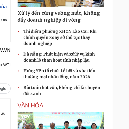
hòa
Xử lý đến cùng vướng mắc, không
đẩy doanh nghiệp đi vòng
ự tin
Thí điểm phường XHCN Lào Cai: Khi
chính quyền xoay sở thủ tục thay
doanh nghiệp
V.VN
Đà Nẵng: Phát hiện và xử lý vụ kinh
doanh lô than hoạt tính nhập lậu
ầu WTI
Hưng Yên tổ chức Lễ hội và xúc tiến
thương mại nhãn lồng năm 2026
Bài toán hút vốn, không chỉ là chuyển
gle
đổi xanh
VĂN HÓA
 ưu.