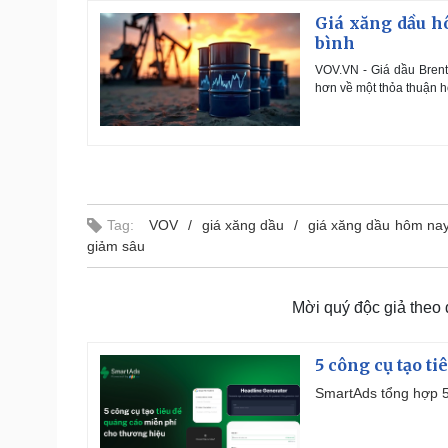
Giá xăng dầu h
bình
VOV.VN - Giá dầu Brent
hơn về một thỏa thuận h
Tag:
VOV
giá xăng dầu
giá xăng dầu hôm na
giảm sâu
Mời quý độc giả theo
5 công cụ tạo t
SmartAds tổng hợp 5 