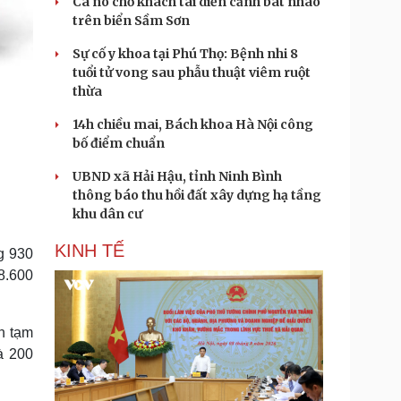
Ca nô chở khách tái diễn cảnh bát nháo
trên biển Sầm Sơn
Sự cố y khoa tại Phú Thọ: Bệnh nhi 8
tuổi tử vong sau phẫu thuật viêm ruột
thừa
14h chiều mai, Bách khoa Hà Nội công
bố điểm chuẩn
UBND xã Hải Hậu, tỉnh Ninh Bình
thông báo thu hồi đất xây dựng hạ tầng
khu dân cư
KINH TẾ
g 930
8.600
n tạm
à 200