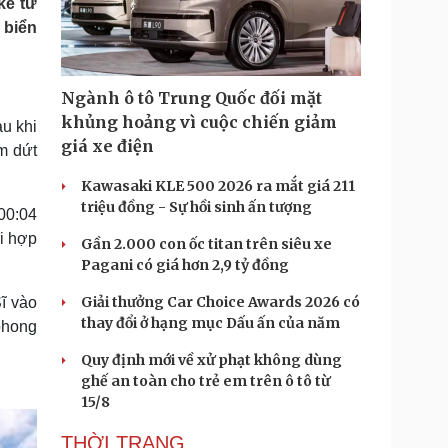
kể từ
Doanh nghiệp 24h
Tin Công nghệ
 biển
Doanh nhân
Trải nghiệm
ì cộng đồng
Chuyển đổi số
Ngành ô tô Trung Quốc đối mặt
u lịch
Podcast
khủng hoảng vì cuộc chiến giảm
au khi
Tư vấn
Câu chuyện thời sự
giá xe điện
m dứt
Săn Tour
Đọc truyện đêm khuya
heck-in
Cửa sổ tình yêu
Kawasaki KLE 500 2026 ra mắt giá 211
Kể chuyện cho bé
triệu đồng - Sự hồi sinh ấn tượng
00:04
Hạt giống tâm hồn
i hợp
Gần 2.000 con ốc titan trên siêu xe
Pagani có giá hơn 2,9 tỷ đồng
Giải thưởng Car Choice Awards 2026 có
Sĩ vào
thay đổi ở hạng mục Dấu ấn của năm
phong
Quy định mới về xử phạt không dùng
ghế an toàn cho trẻ em trên ô tô từ
15/8
THỜI TRANG