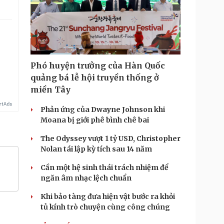
.
Phó huyện trưởng của Hàn Quốc
quảng bá lễ hội truyền thống ở
miền Tây
Phản ứng của Dwayne Johnson khi
Moana bị giới phê bình chê bai
The Odyssey vượt 1 tỷ USD, Christopher
Nolan tái lập kỳ tích sau 14 năm
Cần một hệ sinh thái trách nhiệm để
ngăn âm nhạc lệch chuẩn
Khi bảo tàng đưa hiện vật bước ra khỏi
tủ kính trò chuyện cùng công chúng