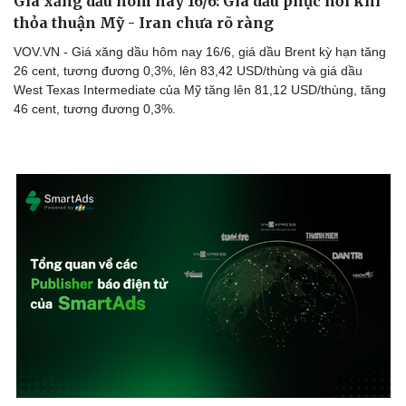
Giá xăng dầu hôm nay 16/6: Giá dầu phục hồi khi
thỏa thuận Mỹ - Iran chưa rõ ràng
VOV.VN - Giá xăng dầu hôm nay 16/6, giá dầu Brent kỳ hạn tăng
26 cent, tương đương 0,3%, lên 83,42 USD/thùng và giá dầu
West Texas Intermediate của Mỹ tăng lên 81,12 USD/thùng, tăng
46 cent, tương đương 0,3%.