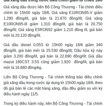
Giá xăng dầu trong nước điều chỉnh giảm từ chiều 18/6
Giá xăng dầu được liên Bộ Công Thương - Tài chính điều
chỉnh từ 15h00 ngày 18/6. Giá xăng E10RON95-V giảm
1.290 đồng/lít, giá bán là 21.670 đồng/lít; Giá xăng
E10RON95-III giảm 1.310 đồng/lít, giá bán là 20.750
đồng/lít; Giá xăng E5RON92 giảm 1.210 đồng lít, giá bán
mới là 20.120 đồng/lít.
Giá dầu diesel 0.05S từ 15h00 ngày 18/6 giảm 340
đồng/lít, giá bán mới là 25.530 đồng/lít; Dầu hỏa kỳ này
giảm 3.200 đồng/lít, giá bán là 22.690 đồng/lít; Giá dầu
mazut 180CST 3.5S cũng giảm 1.920 đồng/lít, giá bán
mới là 16.680 đồng/kg.
Thế giới
Multimedia
Quan sát
Video
Liên Bộ Công Thương - Tài chính thông báo điều chỉnh
Cuộc sống đó đây
Ảnh
giá xăng dầu trong nước áp dụng từ 15h00 ngày 18/6, theo
Hồ sơ
E-Magazine
đó giá bán lẻ các mặt hàng xăng, dầu đều giảm so với kỳ
Infographic
điều hành ngày 11/5.
Trong kỳ điều hành này, liên Bộ Công Thương - Tài chính