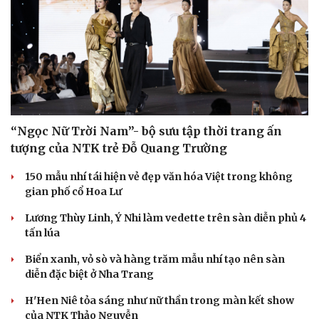
“Ngọc Nữ Trời Nam”- bộ sưu tập thời trang ấn
tượng của NTK trẻ Đỗ Quang Trường
150 mẫu nhí tái hiện vẻ đẹp văn hóa Việt trong không
gian phố cổ Hoa Lư
Lương Thùy Linh, Ý Nhi làm vedette trên sàn diễn phủ 4
tấn lúa
Biển xanh, vỏ sò và hàng trăm mẫu nhí tạo nên sàn
diễn đặc biệt ở Nha Trang
H'Hen Niê tỏa sáng như nữ thần trong màn kết show
của NTK Thảo Nguyễn