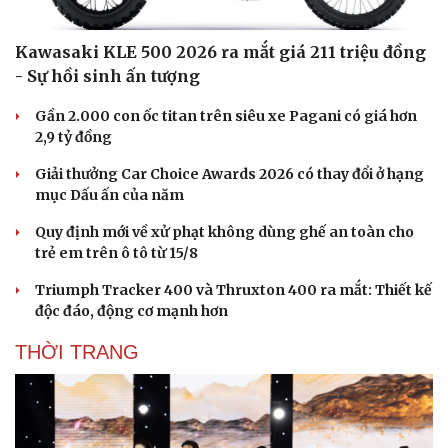
Kawasaki KLE 500 2026 ra mắt giá 211 triệu đồng
- Sự hồi sinh ấn tượng
Gần 2.000 con ốc titan trên siêu xe Pagani có giá hơn
2,9 tỷ đồng
Sức khỏe
Đời sống
Giải thưởng Car Choice Awards 2026 có thay đổi ở hạng
Dinh dưỡng - món ngon
Nhà đẹp
mục Dấu ấn của năm
Cây thuốc
Blog
Sản phụ khoa
Tình yêu - Gia đình
Quy định mới về xử phạt không dùng ghế an toàn cho
Nhi khoa
trẻ em trên ô tô từ 15/8
Nam khoa
Làm đẹp - giảm cân
Triumph Tracker 400 và Thruxton 400 ra mắt: Thiết kế
Phòng mạch online
độc đáo, động cơ mạnh hơn
Ăn sạch sống khỏe
THỜI TRANG