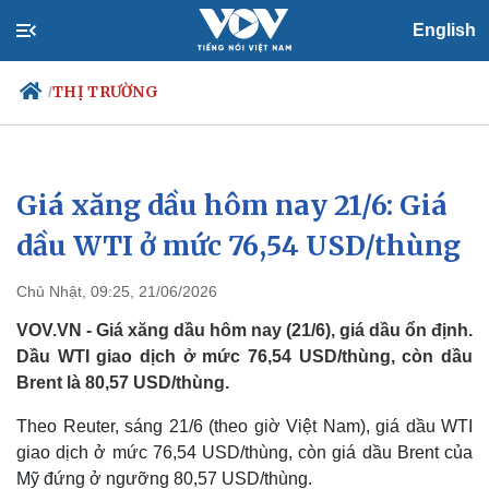
English
THỊ TRƯỜNG
/
Giá xăng dầu hôm nay 21/6: Giá
Chính trị
Xã hội
Đảng
Tin 24h
dầu WTI ở mức 76,54 USD/thùng
Tổ chức nhân sự
Dự báo thời tiết
Quốc hội
Giáo dục
Chủ Nhật, 09:25, 21/06/2026
Nhận diện sự thật
Dấu ấn VOV
Việc làm
VOV.VN - Giá xăng dầu hôm nay (21/6), giá dầu ổn định.
Biển đảo
Dầu WTI giao dịch ở mức 76,54 USD/thùng, còn dầu
Brent là 80,57 USD/thùng.
Theo Reuter, sáng 21/6 (theo giờ Việt Nam), giá dầu WTI
giao dịch ở mức 76,54 USD/thùng, còn giá dầu Brent của
Mỹ đứng ở ngưỡng 80,57 USD/thùng.