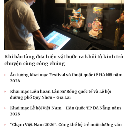
Khi bảo tàng đưa hiện vật bước ra khỏi tủ kính trò
chuyện cùng công chúng
Ấn tượng khai mạc Festival võ thuật quốc tế Hà Nội năm
2026
Khai mạc Liên hoan Lân Sư Rồng quốc tế và Lễ hội
đường phố Quy Nhơn - Gia Lai
Du lịch
Podcast
Khai mạc Lễ hội Việt Nam - Hàn Quốc TP Đà Nẵng năm
Tư vấn
Câu chuyện thời sự
2026
Săn Tour
Đọc truyện đêm khuya
check-in
Cửa sổ tình yêu
“Chạm Việt Nam 2026”: Cùng thế hệ trẻ nuôi dưỡng văn
Kể chuyện cho bé