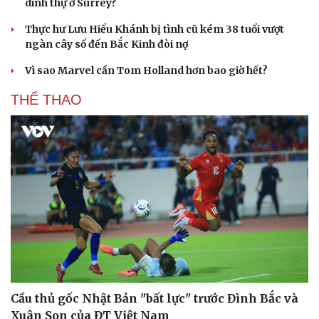
dinh thự ở Surrey?
Thực hư Lưu Hiểu Khánh bị tình cũ kém 38 tuổi vượt
ngàn cây số đến Bắc Kinh đòi nợ
Vì sao Marvel cần Tom Holland hơn bao giờ hết?
THỂ THAO
Cầu thủ gốc Nhật Bản "bất lực" trước Đình Bắc và
Xuân Son của ĐT Việt Nam