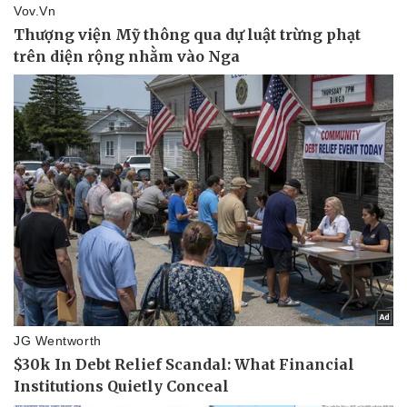
Vụ án
Vũ khí
Tin nóng
Việt Nam
Tư vấn luật
Phân tích