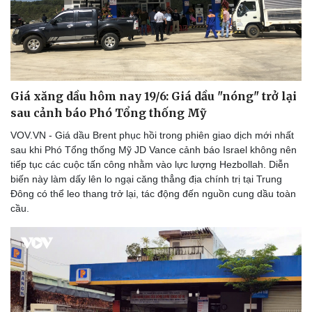
Thể thao
Ô tô - Xe máy
Bóng đá
Ô tô
Lịch thi đấu bóng đá
Xe máy
Thế giới thể thao
Tư vấn
eSports
Hậu trường
Giá xăng dầu hôm nay 19/6: Giá dầu "nóng" trở lại
sau cảnh báo Phó Tổng thống Mỹ
VOV.VN - Giá dầu Brent phục hồi trong phiên giao dịch mới nhất
sau khi Phó Tổng thống Mỹ JD Vance cảnh báo Israel không nên
tiếp tục các cuộc tấn công nhằm vào lực lượng Hezbollah. Diễn
biến này làm dấy lên lo ngại căng thẳng địa chính trị tại Trung
Đông có thể leo thang trở lại, tác động đến nguồn cung dầu toàn
cầu.