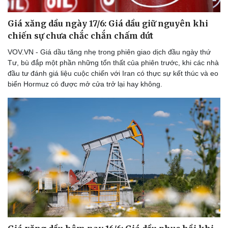
Giá xăng dầu ngày 17/6: Giá dầu giữ nguyên khi
chiến sự chưa chắc chắn chấm dứt
Doanh nghiệp
Công nghệ
VOV.VN - Giá dầu tăng nhẹ trong phiên giao dịch đầu ngày thứ
Thông tin doanh nghiệp
Sành điệu
Tư, bù đắp một phần những tổn thất của phiên trước, khi các nhà
Doanh nghiệp 24h
Tin Công nghệ
đầu tư đánh giá liệu cuộc chiến với Iran có thực sự kết thúc và eo
Doanh nhân
Trải nghiệm
biển Hormuz có được mở cửa trở lại hay không.
Vì cộng đồng
Chuyển đổi số