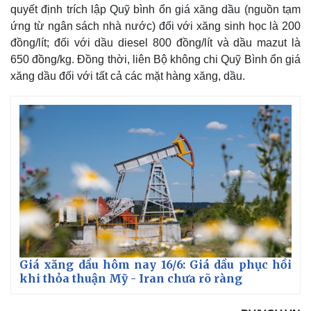
quyết định trích lập Quỹ bình ổn giá xăng dầu (nguồn tạm
ứng từ ngân sách nhà nước) đối với xăng sinh học là 200
đồng/lít; đối với dầu diesel 800 đồng/lít và dầu mazut là
650 đồng/kg. Đồng thời, liên Bộ không chi Quỹ Bình ổn giá
xăng dầu đối với tất cả các mặt hàng xăng, dầu.
Giá xăng dầu hôm nay 16/6: Giá dầu phục hồi
khi thỏa thuận Mỹ - Iran chưa rõ ràng