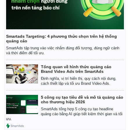
Smartads Targeting: 4 phương thức chọn trên hệ thống
quảng cáo
SmartAds tập trung vào việc nhắm đúng đối tượng, đúng ngữ cảnh
và thời điểm để tối ưu.
Tổng quan về hình thức quảng cáo
Brand Video Ads trên SmartAds
Định nghĩa, vị trí hiển thị, quy cách nội dung,
cách thiết lập và tối ưu Brand Video Ads.
5 công cụ tạo tiêu đề và mô tả quảng cáo
Kinh tế
Thị trường
cho thương hiệu 2026
Bất động sản
Giá vàng
SmartAds tổng hợp 5 công cụ tạo headline
quảng cáo bằng AI giúp tiết kiệm thời gian và tối
Khởi nghiệp
Tiêu dùng
ưu.
Tỷ giá
Chứng khoán