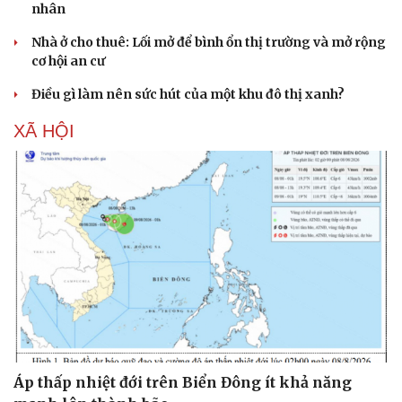
nhân
Nhà ở cho thuê: Lối mở để bình ổn thị trường và mở rộng
cơ hội an cư
Điều gì làm nên sức hút của một khu đô thị xanh?
XÃ HỘI
Văn hóa
Giải trí
Sân khấu - Điện ảnh
Nghệ sĩ
Văn học
Thời trang
Âm nhạc
Sao Việt
Di sản
Áp thấp nhiệt đới trên Biển Đông ít khả năng