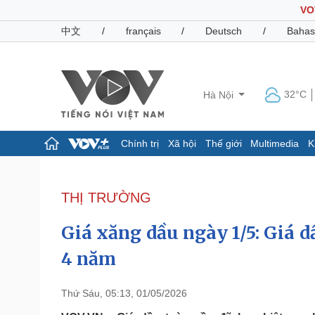
VO
中文
/
français
/
Deutsch
/
Bahas
32°C
Hà Nội
Chính trị
Xã hội
Thế giới
Multimedia
K
Chính trị
Xã hội
Đảng
Tin 24h
THỊ TRƯỜNG
Tổ chức nhân sự
Dự báo thời tiết
Quốc hội
Giáo dục
Giá xăng dầu ngày 1/5: Giá d
Nhận diện sự thật
Dấu ấn VOV
Việc làm
4 năm
Biển đảo
Pháp luật
Quân sự - Quốc phòng
Thứ Sáu, 05:13, 01/05/2026
Vụ án
Vũ khí