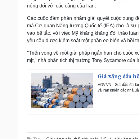
riêng đối với các cảng của Iran.
Các cuộc đàm phán nhằm giải quyết cuộc xung độ
mà Cơ quan Năng lượng Quốc tế (IEA) cho là sự gi
vào bế tắc, với việc Mỹ khăng khăng đòi thảo luận 
yêu cầu được kiểm soát một phần eo biển và bồi thư
"Triển vọng về một giải pháp ngắn hạn cho cuộc xu
mịt," nhà phân tích thị trường Tony Sycamore của I
Giá xăng dầu hô
VOV.VN - Giá dầu đã tă
và Iran khiến các nhà đ