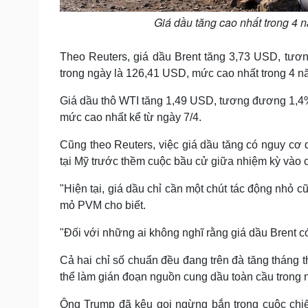
Giá dầu tăng cao nhất trong 4 n
Theo Reuters, giá dầu Brent tăng 3,73 USD, tươ
trong ngày là 126,41 USD, mức cao nhất trong 4 n
Giá dầu thô WTI tăng 1,49 USD, tương đương 1,4
mức cao nhất kể từ ngày 7/4.
Cũng theo Reuters, việc giá dầu tăng có nguy cơ d
tại Mỹ trước thềm cuộc bầu cử giữa nhiệm kỳ vào 
"Hiện tại, giá dầu chỉ cần một chút tác động nhỏ 
mỏ PVM cho biết.
"Đối với những ai không nghĩ rằng giá dầu Brent c
Cả hai chỉ số chuẩn đều đang trên đà tăng tháng t
thể làm gián đoạn nguồn cung dầu toàn cầu trong n
Ông Trump đã kêu gọi ngừng bắn trong cuộc chiế