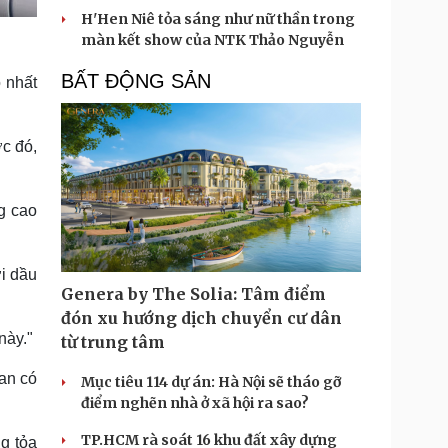
H'Hen Niê tỏa sáng như nữ thần trong
màn kết show của NTK Thảo Nguyễn
BẤT ĐỘNG SẢN
 nhất
c đó,
ng cao
ới dầu
Genera by The Solia: Tâm điểm
đón xu hướng dịch chuyển cư dân
này."
từ trung tâm
ran có
Mục tiêu 114 dự án: Hà Nội sẽ tháo gỡ
điểm nghẽn nhà ở xã hội ra sao?
TP.HCM rà soát 16 khu đất xây dựng
g tỏa