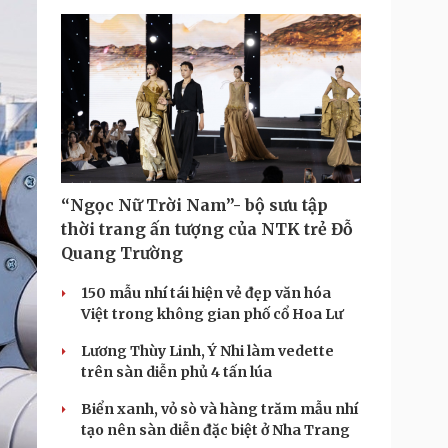
“Ngọc Nữ Trời Nam”- bộ sưu tập
thời trang ấn tượng của NTK trẻ Đỗ
Quang Trường
150 mẫu nhí tái hiện vẻ đẹp văn hóa
Việt trong không gian phố cổ Hoa Lư
Lương Thùy Linh, Ý Nhi làm vedette
trên sàn diễn phủ 4 tấn lúa
Biển xanh, vỏ sò và hàng trăm mẫu nhí
tạo nên sàn diễn đặc biệt ở Nha Trang