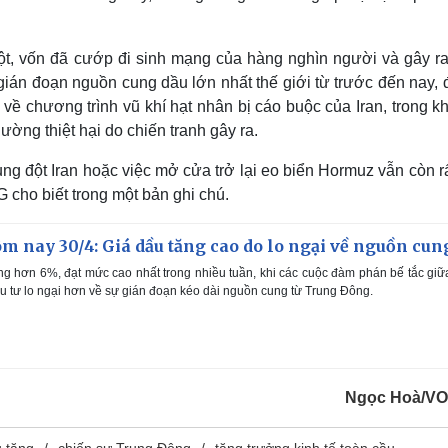
t, vốn đã cướp đi sinh mạng của hàng nghìn người và gây ra
án đoạn nguồn cung dầu lớn nhất thế giới từ trước đến nay, đ
về chương trình vũ khí hạt nhân bị cáo buộc của Iran, trong kh
ờng thiệt hại do chiến tranh gây ra.
ng đột Iran hoặc việc mở cửa trở lại eo biển Hormuz vẫn còn 
G cho biết trong một bản ghi chú.
m nay 30/4: Giá dầu tăng cao do lo ngại về nguồn cun
ng hơn 6%, đạt mức cao nhất trong nhiều tuần, khi các cuộc đàm phán bế tắc gi
ầu tư lo ngại hơn về sự gián đoạn kéo dài nguồn cung từ Trung Đông.
Ngọc Hoà/VO