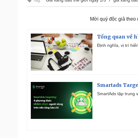
Tag:
Giá xăng dầu thế giới ngày 1/5
giá xăng dầ
Mời quý độc giả theo
Tổng quan về h
Định nghĩa, vị trí hi
Smartads Targe
SmartAds tập trung v