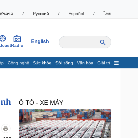
ສາລາວ
/
Русский
/
Español
/
ไทย
English
dcast
Radio
ệp
Công nghệ
Sức khỏe
Đời sống
Văn hóa
Giải trí
inh tế
Thị trường
ất động sản
Giá vàng
hởi nghiệp
Tiêu dùng
Tỷ giá
ỉnh
Ô TÔ - XE MÁY
Chứng khoán
Giá cà phê
oanh nghiệp
Công nghệ
hông tin doanh nghiệp
Sành điệu