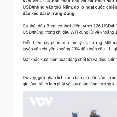
VOV.VN - Giá dầu toàn cầu đã hạ nhiệt sau 
Tin nóng
Việt Nam
USD/thùng vào thứ Năm, do lo ngại cuộc chiến
Tư vấn luật
Phân tích
dầu kéo dài ở Trung Đông.
Cụ thể, dầu Brent có thời điểm vượt 126 USD/t
Sức khỏe
Đời sống
USD/thùng, trong khi dầu WTI cũng lùi về khoảng
Dinh dưỡng - món ngon
Nhà đẹp
Cây thuốc
Blog
Diễn biến này phản ánh tâm lý thị trường: Một m
Sản phụ khoa
Tình yêu - Gia đình
tuyến vận chuyển khoảng 20% dầu toàn cầu – bị g
Nhi khoa
Nam khoa
Mặt khác xuất hiện hoạt động chốt lời và điều chỉn
Làm đẹp - giảm cân
Phòng mạch online
Ăn sạch sống khỏe
Dù vậy, giới phân tích cảnh báo giá dầu vẫn có x
Cải chính
gia tăng rủi ro lạm phát và suy giảm tăng trưởng ki