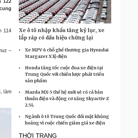
á 122
Doanh nghiệp 24h
Tin Công nghệ
 cung
Doanh nhân
Trải nghiệm
ì cộng đồng
Chuyển đổi số
Xe ô tô nhập khẩu tăng kỷ lục, xe
h 114
u lịch
Podcast
lắp ráp có dấu hiệu chững lại
Tư vấn
Câu chuyện thời sự
Săn Tour
Đọc truyện đêm khuya
Xe MPV 6 chỗ ghế thương gia Hyundai
muz –
heck-in
Cửa sổ tình yêu
Stargazer X lộ diện
Kể chuyện cho bé
Honda tăng tốc cuộc đua xe điện tại
Hạt giống tâm hồn
Trung Quốc với chiến lược phát triển
sản phẩm
, làm
Mazda MX-5 thế hệ mới sẽ có cả bản
thuần điện và động cơ xăng Skyactiv-Z
2.5L
Ngành ô tô Trung Quốc đối mặt khủng
hoảng vì cuộc chiến giảm giá xe điện
THỜI TRANG