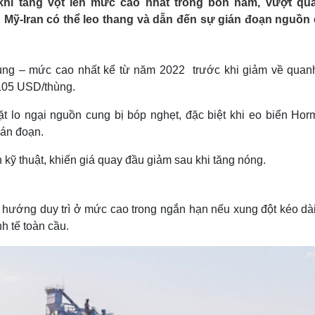
khi tăng vọt lên mức cao nhất trong bốn năm, vượt qu
Lịch thi đấu bóng đá
Xe máy
 Mỹ-Iran có thể leo thang và dẫn đến sự gián đoạn nguồn
Thế giới thể thao
Tư vấn
eSports
V
Hậu trường
hùng – mức cao nhất kể từ năm 2022 trước khi giảm về quan
Văn hóa
Giải trí
D
 105 USD/thùng.
Sân khấu - Điện ảnh
Nghệ sĩ
Văn học
Thời trang
ặt lo ngại nguồn cung bị bóp nghẹt, đặc biệt khi eo biển Hor
Âm nhạc
Sao Việt
c
ián đoạn.
Di sản
h kỹ thuật, khiến giá quay đầu giảm sau khi tăng nóng.
u hướng duy trì ở mức cao trong ngắn hạn nếu xung đột kéo dài
nh tế toàn cầu.