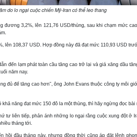
ăm do lo ngại cuộc chiến Mỹ-Iran có thể leo thang
ng đương 3,2%, lên 121,76 USD/thùng, sau khi chạm mức cao
ăm.
%, lên 108,37 USD. Hợp đồng này đã đạt mức 110,93 USD trướ
ẫn đến lạm phát toàn cầu tăng cao trở lại và giá xăng dầu tă
cuối năm nay.
cũng đủ để tăng cao hơn", ông John Evans thuộc công ty môi gi
ó khả năng đạt mức 150 đô la một thùng, thì hãy ngừng đọc bài 
hứ tư liên tiếp, phản ánh những lo ngại rằng cuộc xung đột ở I
hiều tháng tới.
n hồi đầu tháng này, nhưng đồng thời cũng áp đặt lệnh phon