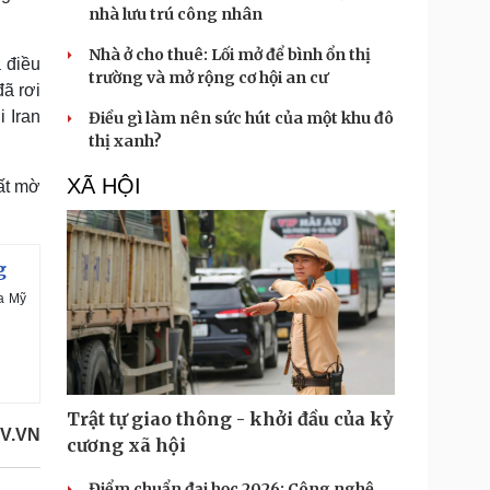
nhà lưu trú công nhân
Nhà ở cho thuê: Lối mở để bình ổn thị
 điều
trường và mở rộng cơ hội an cư
ã rơi
i Iran
Điều gì làm nên sức hút của một khu đô
thị xanh?
XÃ HỘI
rất mờ
g
ữa Mỹ
Trật tự giao thông - khởi đầu của kỷ
V.VN
cương xã hội
Điểm chuẩn đại học 2026: Công nghệ,