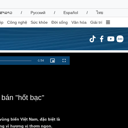
ສາລາວ
/
Русский
/
Español
/
ไทย
ệp
Công nghệ
Sức khỏe
Đời sống
Văn hóa
Giải trí
inh tế
Thị trường
Remaining
-
1:54
Picture-
Fullscreen
in-
ất động sản
Giá vàng
Picture
Time
hởi nghiệp
Tiêu dùng
Tỷ giá
Chứng khoán
Giá cà phê
 bán "hốt bạc"
oanh nghiệp
Công nghệ
hông tin doanh nghiệp
Sành điệu
ùng biển Việt Nam, đặc biệt là
Doanh nghiệp 24h
Tin Công nghệ
ng vì hương vị thơm ngon.
Doanh nhân
Trải nghiệm