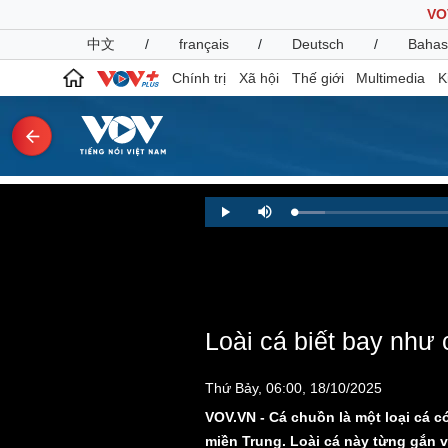
VO
中文
/
français
/
Deutsch
/
Bahas
Chính trị
Xã hội
Thế giới
Multimedia
K
Chính trị
Xã hội
Loaded
:
Play
Mute
4.35%
Đảng
Tin 24h
Tổ chức nhân sự
Dự báo thời tiết
Quốc hội
Giáo dục
Nhận diện sự thật
Dấu ấn VOV
Việc làm
Loài cá biết bay như 
Biển đảo
Pháp luật
Quân sự - Quốc phòng
Thứ Bảy, 06:00, 18/10/2025
Vụ án
Vũ khí
VOV.VN - Cá chuồn là một loại cá c
Tin nóng
Việt Nam
miền Trung. Loài cá này từng gắn 
Tư vấn luật
Phân tích