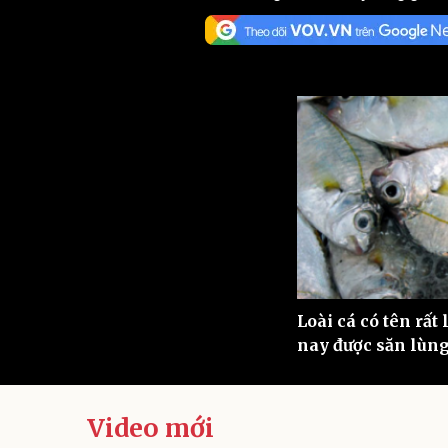
Sức khỏe
Đời sống
Dinh dưỡng - món ngon
Nhà đẹp
Cây thuốc
Blog
Sản phụ khoa
Tình yêu - Gia đình
Nhi khoa
Nam khoa
Làm đẹp - giảm cân
Phòng mạch online
Ăn sạch sống khỏe
Cải chính
Loài cá có tên rất
nay được săn lùn
Video mới