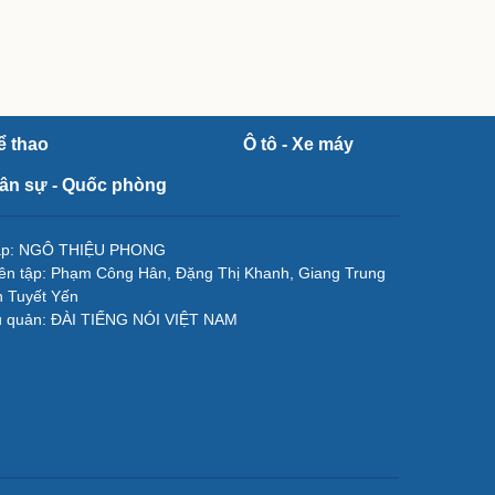
ể thao
Ô tô - Xe máy
ân sự - Quốc phòng
tập: NGÔ THIỆU PHONG
ên tập: Phạm Công Hân, Đặng Thị Khanh, Giang Trung
 Tuyết Yến
ủ quản: ĐÀI TIẾNG NÓI VIỆT NAM