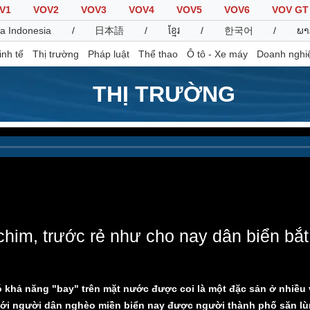
V1
VOV2
VOV3
VOV4
VOV5
VOV6
VOV GT
a Indonesia
/
日本語
/
ខ្មែរ
/
한국어
/
ພາ
inh tế
Thị trường
Pháp luật
Thể thao
Ô tô - Xe máy
Doanh nghi
THỊ TRƯỜNG
Thế giới
Multimedia
K
Quan sát
Video
B
Cuộc sống đó đây
Ảnh
K
Hồ sơ
E-Magazine
Infographic
chim, trước rẻ như cho nay dân biển bắt
Thể thao
Ô tô - Xe máy
D
Bóng đá
Ô tô
T
ó khả năng "bay" trên mặt nước được coi là một đặc sản ở nhiều v
Lịch thi đấu bóng đá
Xe máy
với người dân nghèo miền biển nay được người thành phố săn lù
Thế giới thể thao
Tư vấn