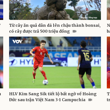
T
Từ cây ăn quả dân dã lên chậu thành bonsai,
N
có cây được trả 500 triệu đồng
b
u
HLV Kim Sang Sik tiết lộ bất ngờ về Hoàng
T
Đức sau trận Việt Nam 3-1 Campuchia
t