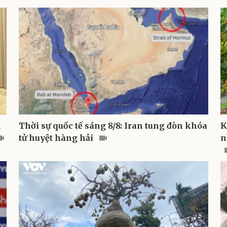
h
Thời sự quốc tế sáng 8/8: Iran tung đòn khóa
K
tử huyệt hàng hải
n