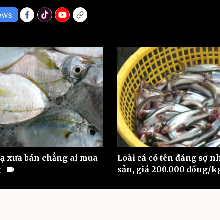
eSports
V
Hậu trường
Văn hóa
Giải trí
D
Sân khấu - Điện ảnh
Nghệ sĩ
Văn học
Thời trang
Âm nhạc
Sao Việt
c
Di sản
 lạ xưa bán chẳng ai mua
Loài cá có tên đáng sợ nh
g
sản, giá 200.000 đồng/k