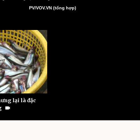
ì cộng đồng
Chuyển đổi số
PV/VOV.VN (tổng hợp)
u lịch
Podcast
Tư vấn
Câu chuyện thời sự
Săn Tour
Đọc truyện đêm khuya
heck-in
Cửa sổ tình yêu
Kể chuyện cho bé
Hạt giống tâm hồn
ưng lại là đặc
g