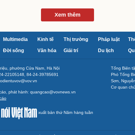
Xem thêm
Multimedia
Kinh tế
Thị trường
Pháp luật
Th
Đời sống
Văn hóa
Giải trí
Du lịch
Qu
Triệu, phường Cửa Nam, Hà Nội
Tổng Biên 
-24-22105148, 84-24-39785691
Phó Tổng Bi
aodientuvov@vov.vn
Sơn, Nguyễn
Cơ quan ch
 cáo, phát hành: quangcao@vovnews.vn
cáo
xuất bản thứ Năm hàng tuần