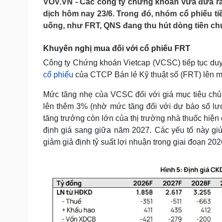
VOV.VN - Các công ty chứng khoán vừa đưa ra
Tin nóng
Việt Nam
dịch hôm nay 23/6. Trong đó, nhóm cổ phiếu 
Tư vấn luật
Phân tích
uống, như FRT, QNS đang thu hút dòng tiền chú
Khuyến nghị mua đối với cổ phiếu FRT
Sức khỏe
Đời sống
Công ty Chứng khoán Vietcap (VCSC) tiếp tục duy 
Dinh dưỡng - món ngon
Nhà đẹp
cổ phiếu
của CTCP Bán lẻ Kỹ thuật số (FRT) lên m
Cây thuốc
Blog
Sản phụ khoa
Tình yêu - Gia đình
Mức tăng nhẹ của VCSC đối với giá mục tiêu chủ 
Nhi khoa
lên thêm 3% (nhờ mức tăng đối với dự báo số lư
Nam khoa
tăng trưởng còn lớn của thị trường nhà thuốc hiện 
Làm đẹp - giảm cân
Phòng mạch online
định giá sang giữa năm 2027. Các yếu tố này gi
Ăn sạch sống khỏe
giảm giả định tỷ suất lợi nhuận trong giai đoạn 20
Cải chính