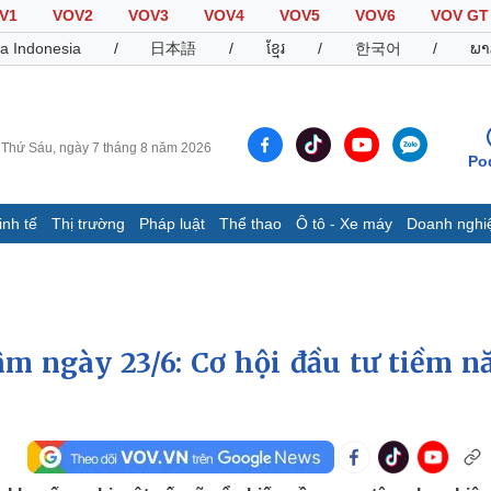
V1
VOV2
VOV3
VOV4
VOV5
VOV6
VOV GT
a Indonesia
/
日本語
/
ខ្មែរ
/
한국어
/
ພາ
Thứ Sáu, ngày 7 tháng 8 năm 2026
Po
inh tế
Thị trường
Pháp luật
Thể thao
Ô tô - Xe máy
Doanh nghi
Thế giới
Multimedia
K
Quan sát
Video
B
Cuộc sống đó đây
Ảnh
K
Hồ sơ
E-Magazine
âm ngày 23/6: Cơ hội đầu tư tiềm n
Infographic
Thể thao
Ô tô - Xe máy
D
Bóng đá
Ô tô
T