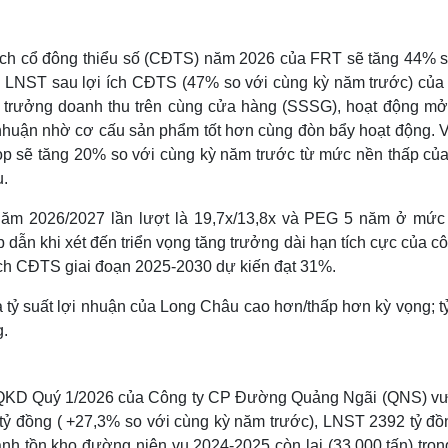
ích cổ đông thiểu số (CĐTS) năm 2026 của FRT sẽ tăng 44% s
 LNST sau lợi ích CĐTS (47% so với cùng kỳ năm trước) của
 trưởng doanh thu trên cùng cửa hàng (SSSG), hoạt động mở
i nhuận nhờ cơ cấu sản phẩm tốt hơn cùng đòn bẩy hoạt động.
p sẽ tăng 20% so với cùng kỳ năm trước từ mức nền thấp củ
u.
ăm 2026/2027 lần lượt là 19,7x/13,8x và PEG 5 năm ở mức 
dẫn khi xét đến triển vọng tăng trưởng dài hạn tích cực của cô
ích CĐTS giai đoạn 2025-2030 dự kiến đạt 31%.
 tỷ suất lợi nhuận của Long Châu cao hơn/thấp hơn kỳ vọng; t
g.
QKD Quý 1/2026 của Công ty CP Đường Quảng Ngãi (QNS) vư
tỷ đồng ( +27,3% so với cùng kỳ năm trước), LNST 2392 tỷ đồn
h tồn kho đường niên vụ 2024-2025 còn lại (33.000 tấn) tron