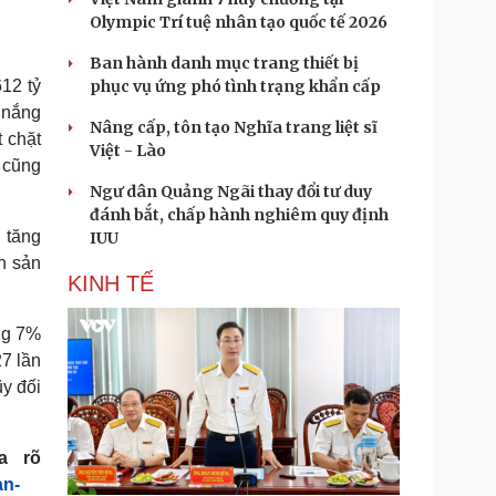
Olympic Trí tuệ nhân tạo quốc tế 2026
Ban hành danh mục trang thiết bị
phục vụ ứng phó tình trạng khẩn cấp
612 tỷ
 nắng
Nâng cấp, tôn tạo Nghĩa trang liệt sĩ
 chặt
Việt - Lào
 cũng
Ngư dân Quảng Ngãi thay đổi tư duy
đánh bắt, chấp hành nghiêm quy định
 tăng
IUU
h sản
KINH TẾ
ng 7%
7 lần
ũy đối
a rõ
an-