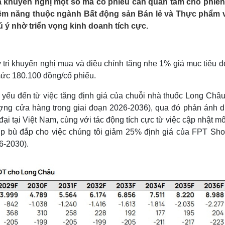
 khuyến nghị một số mã cổ phiếu cần quan tâm cho phiên
Lịch thi đấu bóng đá
Xe máy
tiềm năng thuộc ngành Bất động sản Bán lẻ và Thực phẩm 
Thế giới thể thao
Tư vấn
 ý nhờ triển vọng kinh doanh tích cực.
eSports
V
Hậu trường
Văn hóa
Giải trí
D
trì khuyến nghị mua và điều chỉnh tăng nhẹ 1% giá mục tiêu đố
Sân khấu - Điện ảnh
Nghệ sĩ
ức 180.100 đồng/cổ phiếu.
Văn học
Thời trang
Âm nhạc
Sao Việt
c
yếu đến từ việc tăng định giá của chuỗi nhà thuốc Long Châu
Di sản
ợng cửa hàng trong giai đoạn 2026-2036), qua đó phản ánh d
đại tại Việt Nam, cùng với tác động tích cực từ việc cập nhật m
úp bù đắp cho việc chúng tôi giảm 25% định giá của FPT Sho
26-2030).