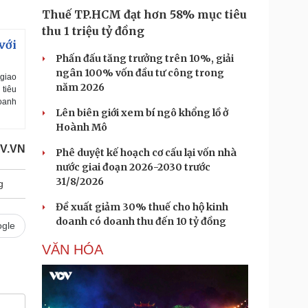
Thuế TP.HCM đạt hơn 58% mục tiêu
thu 1 triệu tỷ đồng
với
Phấn đấu tăng trưởng trên 10%, giải
ngân 100% vốn đầu tư công trong
 giao
năm 2026
 tiêu
doanh
Lên biên giới xem bí ngô khổng lồ ở
Hoành Mô
OV.VN
Phê duyệt kế hoạch cơ cấu lại vốn nhà
nước giai đoạn 2026-2030 trước
31/8/2026
g
Đề xuất giảm 30% thuế cho hộ kinh
doanh có doanh thu đến 10 tỷ đồng
gle
VĂN HÓA