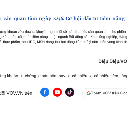
u cần quan tâm ngày 22/6: Cơ hội đầu tư tiềm năng 
ứng khoán vừa đưa ra khuyến nghị một số mã cổ phiếu cần quan tâm cho phiên
ng đó, nhóm cổ phiếu tiềm năng thuộc ngành Bất động sản Khu công nghiệp, Hàng
ất thực phẩm, như IDC, MSN đang thu hút dòng tiền chú ý nhờ triển vọng kinh 
Diệp Diệp/V
hứng khoán
chứng khoán hôm nay
cổ phiếu
cổ phiếu tiềm năn
 dõi VOV.VN trên
Thêm VOV trên Goo