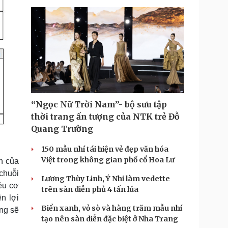
“Ngọc Nữ Trời Nam”- bộ sưu tập
thời trang ấn tượng của NTK trẻ Đỗ
Quang Trường
150 mẫu nhí tái hiện vẻ đẹp văn hóa
Việt trong không gian phố cổ Hoa Lư
nh của
chuỗi
Lương Thùy Linh, Ý Nhi làm vedette
ều cơ
trên sàn diễn phủ 4 tấn lúa
n lợi
Biển xanh, vỏ sò và hàng trăm mẫu nhí
ng sẽ
tạo nên sàn diễn đặc biệt ở Nha Trang