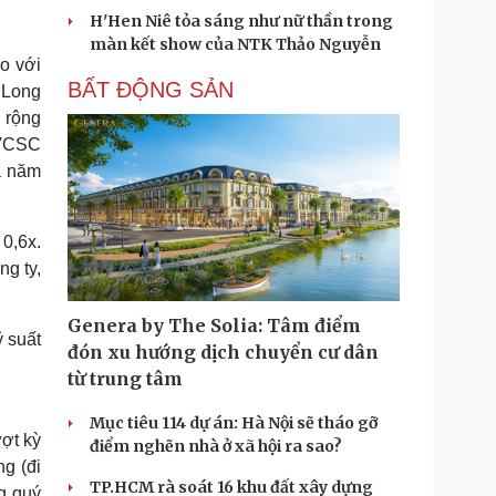
H'Hen Niê tỏa sáng như nữ thần trong
màn kết show của NTK Thảo Nguyễn
o với
BẤT ĐỘNG SẢN
 Long
 rộng
 VCSC
a năm
0,6x.
ng ty,
Genera by The Solia: Tâm điểm
ỷ suất
đón xu hướng dịch chuyển cư dân
từ trung tâm
Mục tiêu 114 dự án: Hà Nội sẽ tháo gỡ
ợt kỳ
điểm nghẽn nhà ở xã hội ra sao?
g (đi
TP.HCM rà soát 16 khu đất xây dựng
g quý