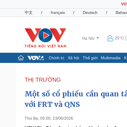
VO
中文
/
français
/
Deutsch
/
Bahas
25°C
Hà Nội
Chính trị
Xã hội
Thế giới
Multimedia
K
Chính trị
Xã hội
Đảng
Tin 24h
THỊ TRƯỜNG
Tổ chức nhân sự
Dự báo thời tiết
Quốc hội
Giáo dục
Một số cổ phiếu cần quan t
Nhận diện sự thật
Dấu ấn VOV
Việc làm
với FRT và QNS
Biển đảo
Pháp luật
Quân sự - Quốc phòng
Thứ Ba, 05:00, 23/06/2026
Vụ án
Vũ khí