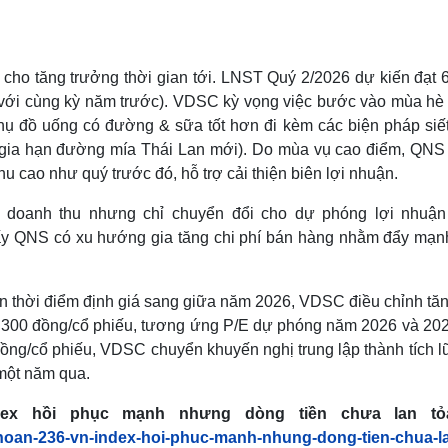
 cho tăng trưởng thời gian tới. LNST Quý 2/2026 dự kiến đạt 
 với cùng kỳ năm trước). VDSC kỳ vọng việc bước vào mùa hè
hụ đồ uống có đường & sữa tốt hơn đi kèm các biện pháp siết
m gia hạn đường mía Thái Lan mới). Do mùa vụ cao điểm, QNS
thu cao như quý trước đó, hỗ trợ cải thiện biên lợi nhuận.
doanh thu nhưng chỉ chuyển đổi cho dự phóng lợi nhuận
ấy QNS có xu hướng gia tăng chi phí bán hàng nhằm đẩy mạn
 thời điểm định giá sang giữa năm 2026, VDSC điều chỉnh tă
0.300 đồng/cổ phiếu, tương ứng P/E dự phóng năm 2026 và 202
 đồng/cổ phiếu, VDSC chuyển khuyến nghị trung lập thành tích l
 một năm qua.
dex hồi phục mạnh nhưng dòng tiền chưa lan tỏ
-khoan-236-vn-index-hoi-phuc-manh-nhung-dong-tien-chua-l