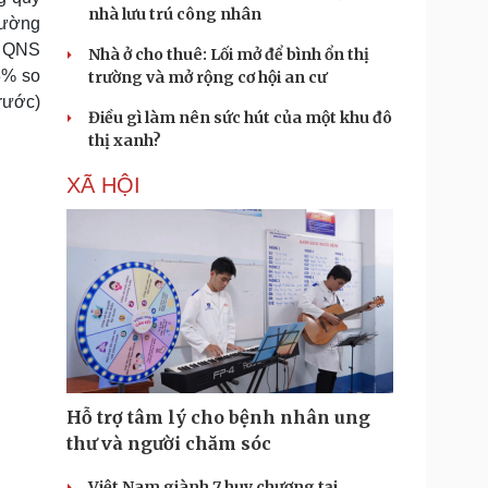
nhà lưu trú công nhân
đường
n QNS
Nhà ở cho thuê: Lối mở để bình ổn thị
3% so
trường và mở rộng cơ hội an cư
rước)
Điều gì làm nên sức hút của một khu đô
thị xanh?
XÃ HỘI
Hỗ trợ tâm lý cho bệnh nhân ung
thư và người chăm sóc
Việt Nam giành 7 huy chương tại