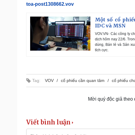
toa-post1308662.vov
Một số cổ phiế
IDC và MSN
VOV.VN- Các công ty ch
dịch hôm nay 22/6. Tro
dùng, Bán lẻ và Sản xu
tích cực.
Tag:
VOV
cổ phiếu cần quan tâm
cổ phiếu c
Mời quý độc giả theo
Viết bình luận