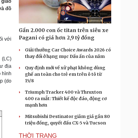
 giao
Doanh nghiệp 24h
Tin Công nghệ
và đồ
Doanh nhân
Trải nghiệm
ì cộng đồng
Chuyển đổi số
Gần 2.000 con ốc titan trên siêu xe
u lịch
Podcast
Pagani có giá hơn 2,9 tỷ đồng
i với
Tư vấn
Câu chuyện thời sự
Săn Tour
Đọc truyện đêm khuya
Giải thưởng Car Choice Awards 2026 có
heck-in
Cửa sổ tình yêu
thay đổi ở hạng mục Dấu ấn của năm
 (LC)
Kể chuyện cho bé
ư địa
Quy định mới về xử phạt không dùng
Hạt giống tâm hồn
ô hình
ghế an toàn cho trẻ em trên ô tô từ
15/8
p (do
Triumph Tracker 400 và Thruxton
400 ra mắt: Thiết kế độc đáo, động cơ
mạnh hơn
Mitsubishi Destinator giảm giá gần 80
triệu đồng, quyết đấu CX-5 và Tucson
THỜI TRANG