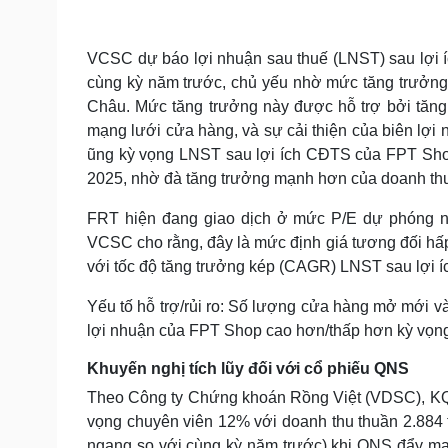
VCSC dự báo lợi nhuận sau thuế (LNST) sau lợi 
cùng kỳ năm trước, chủ yếu nhờ mức tăng trưởng
Châu. Mức tăng trưởng này được hỗ trợ bởi tăng
mạng lưới cửa hàng, và sự cải thiện của biên lợ
ũng kỳ vọng LNST sau lợi ích CĐTS của FPT Sho
2025, nhờ đà tăng trưởng mạnh hơn của doanh th
FRT hiện đang giao dịch ở mức P/E dự phóng n
VCSC cho rằng, đây là mức định giá tương đối hấp 
với tốc độ tăng trưởng kép (CAGR) LNST sau lợi 
Yếu tố hỗ trợ/rủi ro: Số lượng cửa hàng mở mới và
lợi nhuận của FPT Shop cao hơn/thấp hơn kỳ vọn
Khuyến nghị tích lũy đối với cổ phiếu QNS
Theo Công ty Chứng khoán Rồng Việt (VDSC), K
vọng chuyên viên 12% với doanh thu thuần 2.884 
ngang so với cùng kỳ năm trước) khi QNS đẩy mạn