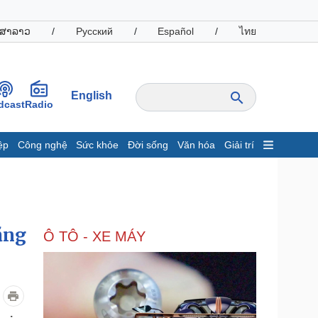
ສາລາວ
/
Русский
/
Español
/
ไทย
English
dcast
Radio
ệp
Công nghệ
Sức khỏe
Đời sống
Văn hóa
Giải trí
inh tế
Thị trường
ất động sản
Giá vàng
hởi nghiệp
Tiêu dùng
Tỷ giá
ăng
Ô TÔ - XE MÁY
Chứng khoán
Giá cà phê
oanh nghiệp
Công nghệ
hông tin doanh nghiệp
Sành điệu