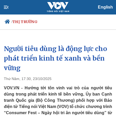
English
THỊ TRƯỜNG
/
Người tiêu dùng là động lực cho
Chính trị
Xã hội
Đảng
Tin 24h
phát triển kinh tế xanh và bền
Tổ chức nhân sự
Dự báo thời tiết
vững
Quốc hội
Giáo dục
Nhận diện sự thật
Dấu ấn VOV
Việc làm
Thứ Năm, 17:30, 23/10/2025
Biển đảo
VOV.VN - Hướng tới tôn vinh vai trò của người tiêu
dùng trong phát triển kinh tế bền vững, Ủy ban Cạnh
tranh Quốc gia (Bộ Công Thương) phối hợp với Báo
điện tử Tiếng nói Việt Nam (VOV) tổ chức chương trình
“Consumer Fest – Ngày hội tri ân người tiêu dùng” từ