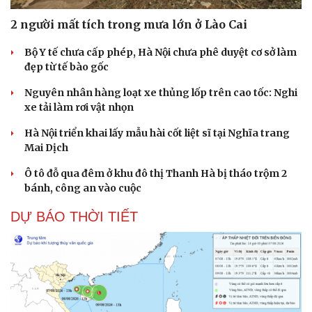
2 người mất tích trong mưa lớn ở Lào Cai
Bộ Y tế chưa cấp phép, Hà Nội chưa phê duyệt cơ sở làm
đẹp từ tế bào gốc
Nguyên nhân hàng loạt xe thủng lốp trên cao tốc: Nghi
xe tải làm rơi vật nhọn
Hà Nội triển khai lấy mẫu hài cốt liệt sĩ tại Nghĩa trang
Mai Dịch
Ô tô đỗ qua đêm ở khu đô thị Thanh Hà bị tháo trộm 2
bánh, công an vào cuộc
DỰ BÁO THỜI TIẾT