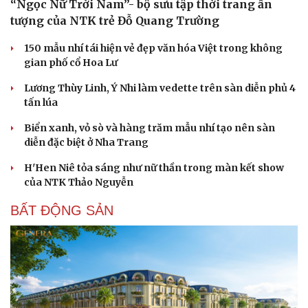
“Ngọc Nữ Trời Nam”- bộ sưu tập thời trang ấn
tượng của NTK trẻ Đỗ Quang Trường
150 mẫu nhí tái hiện vẻ đẹp văn hóa Việt trong không
gian phố cổ Hoa Lư
Lương Thùy Linh, Ý Nhi làm vedette trên sàn diễn phủ 4
tấn lúa
Biển xanh, vỏ sò và hàng trăm mẫu nhí tạo nên sàn
diễn đặc biệt ở Nha Trang
Sức khỏe
Đời sống
H'Hen Niê tỏa sáng như nữ thần trong màn kết show
của NTK Thảo Nguyễn
Dinh dưỡng - món ngon
Nhà đẹp
Cây thuốc
Blog
BẤT ĐỘNG SẢN
Sản phụ khoa
Tình yêu - Gia đình
Nhi khoa
Nam khoa
Làm đẹp - giảm cân
Phòng mạch online
Ăn sạch sống khỏe