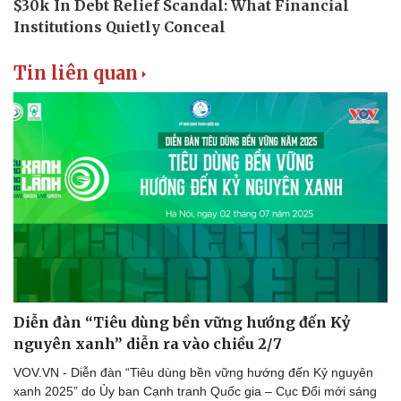
Tin liên quan
Thể thao
Ô tô - Xe máy
Bóng đá
Ô tô
Lịch thi đấu bóng đá
Xe máy
Thế giới thể thao
Tư vấn
eSports
Hậu trường
Diễn đàn “Tiêu dùng bền vững hướng đến Kỷ
nguyên xanh” diễn ra vào chiều 2/7
VOV.VN - Diễn đàn “Tiêu dùng bền vững hướng đến Kỷ nguyên
xanh 2025” do Ủy ban Cạnh tranh Quốc gia – Cục Đổi mới sáng