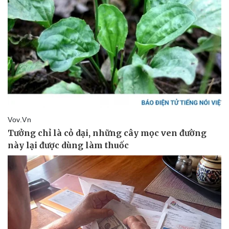
Pháp luật
Quân sự - Quốc phòng
Vụ án
Vũ khí
Tin nóng
Việt Nam
Tư vấn luật
Phân tích