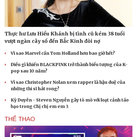
Thực hư Lưu Hiểu Khánh bị tình cũ kém 38 tuổi
vượt ngàn cây số đến Bắc Kinh đòi nợ
Vì sao Marvel cần Tom Holland hơn bao giờ hết?
Điều gì khiến BLACKPINK trở thành biểu tượng của K-
pop sau 10 năm?
Vì sao Christopher Nolan xem rapper là hậu duệ của
những thi sĩ hát rong?
Du lịch
Podcast
Kỳ Duyên - Steven Nguyễn gây tò mò với loạt cảnh táo
bạo trong Chị chị em em 3
Tư vấn
Câu chuyện thời sự
Săn Tour
Đọc truyện đêm khuya
THỂ THAO
check-in
Cửa sổ tình yêu
Kể chuyện cho bé
Hạt giống tâm hồn