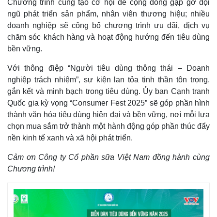
Chương trình cũng tạo cơ hội để cộng đồng gặp gỡ đội
ngũ phát triển sản phẩm, nhân viên thương hiệu; nhiều
doanh nghiệp sẽ công bố chương trình ưu đãi, dịch vụ
chăm sóc khách hàng và hoạt động hướng đến tiêu dùng
bền vững.
Với thông điệp “Người tiêu dùng thông thái – Doanh
nghiệp trách nhiệm”, sự kiện lan tỏa tinh thần tôn trọng,
gắn kết và minh bạch trong tiêu dùng. Ủy ban Cạnh tranh
Quốc gia kỳ vọng “Consumer Fest 2025” sẽ góp phần hình
Thế giới
Multimedia
thành văn hóa tiêu dùng hiện đại và bền vững, nơi mỗi lựa
Quan sát
Video
chọn mua sắm trở thành một hành động góp phần thúc đẩy
Cuộc sống đó đây
Ảnh
nền kinh tế xanh và xã hội phát triển.
Hồ sơ
E-Magazine
Infographic
Cảm ơn Công ty Cổ phần sữa Việt Nam đồng hành cùng
Chương trình!