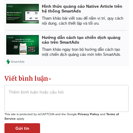
Hình thức quảng cáo Native Article trên
hệ thống SmartAds
Tham khảo bài viết sau để nắm vị trí, quy cách
nội dung, cách thiết lập và tối ưu.
Hướng dẫn cách tạo chiến dịch quảng
cáo trên SmartAds
Tham khảo ngay trọn bộ hướng dẫn cách tạo
một chiến dịch quảng cáo mới trên SmartAds.
Kinh tế
Thị trường
Bất động sản
Giá vàng
Viết bình luận
Khởi nghiệp
Tiêu dùng
Tỷ giá
Chứng khoán
Giá cà phê
This site is protected by reCAPTCHA and the Google
Privacy Policy
and
Terms of
Service
apply.
Gửi tin