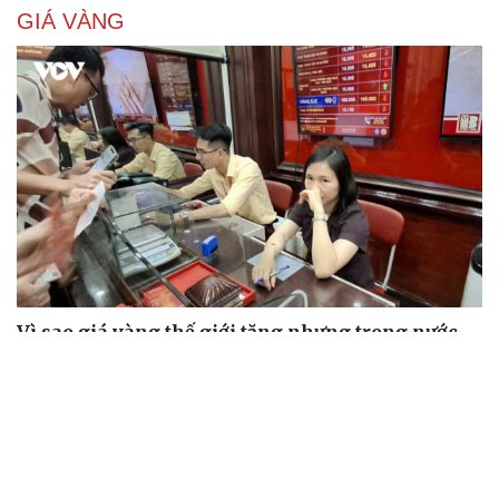
GIÁ VÀNG
Vì sao giá vàng thế giới tăng nhưng trong nước
lại giảm?
Giá vàng hôm nay 7/8: Vàng trong nước có giá 139,2-
142,2 triệu đồng/lượng
Vĩnh Long kiểm tra phát hiện 17 trường hợp kinh doanh
vàng, bạc, đá quý vi phạm