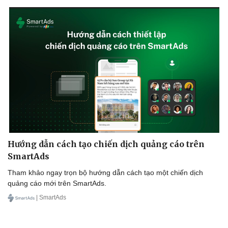
Doanh nghiệp
Công nghệ
Thông tin doanh nghiệp
Sành điệu
Hướng dẫn cách tạo chiến dịch quảng cáo trên
Doanh nghiệp 24h
Tin Công nghệ
SmartAds
Doanh nhân
Trải nghiệm
Vì cộng đồng
Chuyển đổi số
Tham khảo ngay trọn bộ hướng dẫn cách tạo một chiến dịch
quảng cáo mới trên SmartAds.
| SmartAds