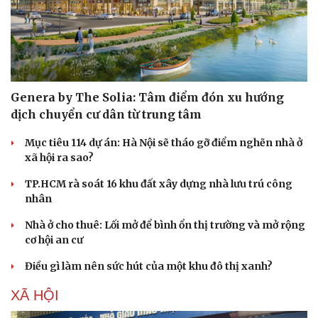
Genera by The Solia: Tâm điểm đón xu hướng
dịch chuyển cư dân từ trung tâm
Mục tiêu 114 dự án: Hà Nội sẽ tháo gỡ điểm nghẽn nhà ở
xã hội ra sao?
TP.HCM rà soát 16 khu đất xây dựng nhà lưu trú công
nhân
Nhà ở cho thuê: Lối mở để bình ổn thị trường và mở rộng
cơ hội an cư
Điều gì làm nên sức hút của một khu đô thị xanh?
XÃ HỘI