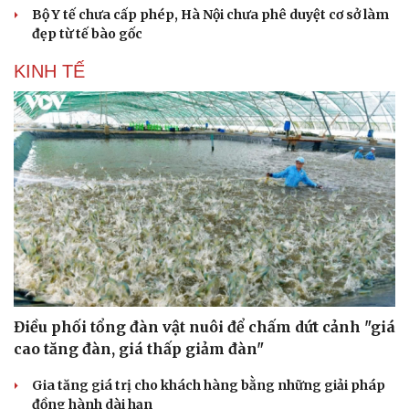
Bộ Y tế chưa cấp phép, Hà Nội chưa phê duyệt cơ sở làm
đẹp từ tế bào gốc
KINH TẾ
Văn hóa
Giải trí
Sân khấu - Điện ảnh
Nghệ sĩ
Điều phối tổng đàn vật nuôi để chấm dứt cảnh "giá
Văn học
Thời trang
cao tăng đàn, giá thấp giảm đàn"
Âm nhạc
Sao Việt
Di sản
Gia tăng giá trị cho khách hàng bằng những giải pháp
đồng hành dài hạn