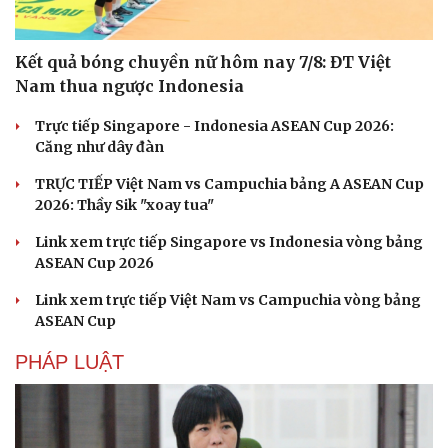
Kết quả bóng chuyền nữ hôm nay 7/8: ĐT Việt
Sức khỏe
Đời sống
Nam thua ngược Indonesia
Dinh dưỡng - món ngon
Nhà đẹp
Cây thuốc
Blog
Trực tiếp Singapore - Indonesia ASEAN Cup 2026:
Sản phụ khoa
Tình yêu - Gia đình
Căng như dây đàn
Nhi khoa
Nam khoa
TRỰC TIẾP Việt Nam vs Campuchia bảng A ASEAN Cup
Làm đẹp - giảm cân
2026: Thầy Sik "xoay tua"
Phòng mạch online
Ăn sạch sống khỏe
Link xem trực tiếp Singapore vs Indonesia vòng bảng
ASEAN Cup 2026
Link xem trực tiếp Việt Nam vs Campuchia vòng bảng
ASEAN Cup
PHÁP LUẬT