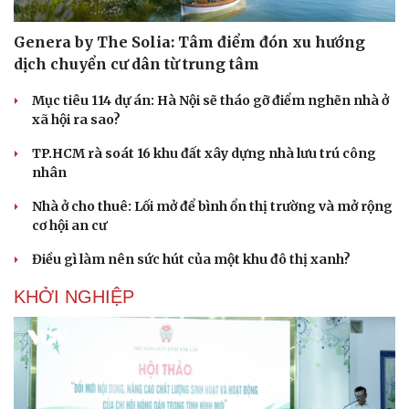
Genera by The Solia: Tâm điểm đón xu hướng
dịch chuyển cư dân từ trung tâm
Mục tiêu 114 dự án: Hà Nội sẽ tháo gỡ điểm nghẽn nhà ở
xã hội ra sao?
TP.HCM rà soát 16 khu đất xây dựng nhà lưu trú công
nhân
Nhà ở cho thuê: Lối mở để bình ổn thị trường và mở rộng
cơ hội an cư
Điều gì làm nên sức hút của một khu đô thị xanh?
KHỞI NGHIỆP