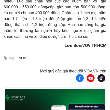
nhiều. Lúc đầu chậu hoa cúc cao 60cm bán với giá
600.000 - 650.000 đồng/cặp, giờ bán còn 500.000 đồng,
có người chỉ bán 400.000 đồng. Chậu cao 1 mét mọi năm
bán 1,7 triệu - 1,8 triệu đồng/cặp giờ còn 1,3 -1,4 triệu
đồng, thậm chí 1,2 triệu đồng cặp. Hoa nào cũng hạ giá
thậm tệ, thương lái người hủy kèo, người ép giảm giá
khiến các nhà vườn điêu đứng”, chị Thu chia sẻ.
Lưu Sơn/VOV-TP.HCM
Tag:
VOV
Thế giới
Multimedia
Mời quý độc giả theo dõi VOV.VN trên
Quan sát
Video
Cuộc sống đó đây
Ảnh
Hồ sơ
E-Magazine
Infographic