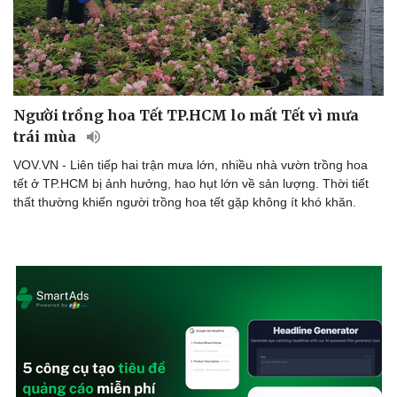
Lịch thi đấu bóng đá
Xe máy
Thế giới thể thao
Tư vấn
eSports
Hậu trường
Người trồng hoa Tết TP.HCM lo mất Tết vì mưa
trái mùa
VOV.VN - Liên tiếp hai trận mưa lớn, nhiều nhà vườn trồng hoa
tết ở TP.HCM bị ảnh hưởng, hao hụt lớn về sản lượng. Thời tiết
thất thường khiến người trồng hoa tết gặp không ít khó khăn.