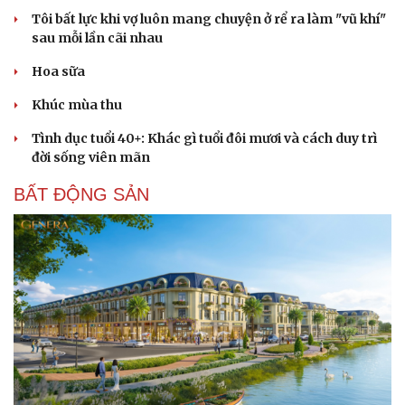
Tôi bất lực khi vợ luôn mang chuyện ở rể ra làm "vũ khí"
sau mỗi lần cãi nhau
Hoa sữa
Khúc mùa thu
Tình dục tuổi 40+: Khác gì tuổi đôi mươi và cách duy trì
đời sống viên mãn
BẤT ĐỘNG SẢN
Cải chính