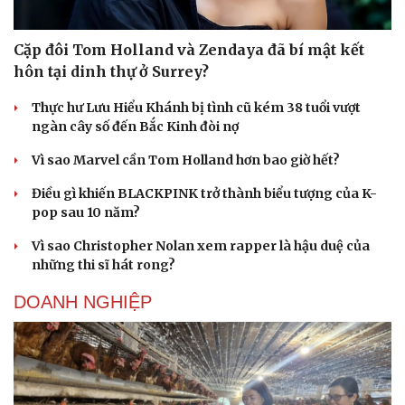
Cặp đôi Tom Holland và Zendaya đã bí mật kết
hôn tại dinh thự ở Surrey?
Thực hư Lưu Hiểu Khánh bị tình cũ kém 38 tuổi vượt
ngàn cây số đến Bắc Kinh đòi nợ
Vì sao Marvel cần Tom Holland hơn bao giờ hết?
Điều gì khiến BLACKPINK trở thành biểu tượng của K-
pop sau 10 năm?
Vì sao Christopher Nolan xem rapper là hậu duệ của
những thi sĩ hát rong?
DOANH NGHIỆP