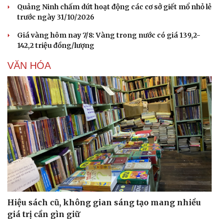
Quảng Ninh chấm dứt hoạt động các cơ sở giết mổ nhỏ lẻ
trước ngày 31/10/2026
Giá vàng hôm nay 7/8: Vàng trong nước có giá 139,2-
142,2 triệu đồng/lượng
VĂN HÓA
Văn hóa
Giải trí
Sân khấu - Điện ảnh
Nghệ sĩ
Văn học
Thời trang
Âm nhạc
Sao Việt
Di sản
Hiệu sách cũ, không gian sáng tạo mang nhiều
giá trị cần gìn giữ