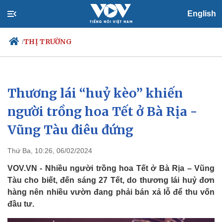
English
THỊ TRƯỜNG
/
Thương lái “huỷ kèo” khiến
Chính trị
Xã hội
Đảng
Tin 24h
người trồng hoa Tết ở Bà Rịa -
Tổ chức nhân sự
Dự báo thời tiết
Vũng Tàu điêu đứng
Quốc hội
Giáo dục
Nhận diện sự thật
Dấu ấn VOV
Việc làm
Thứ Ba, 10:26, 06/02/2024
Biển đảo
VOV.VN - Nhiều người trồng hoa Tết ở Bà Rịa – Vũng
Tàu cho biết, đến sáng 27 Tết, do thương lái huỷ đơn
hàng nên nhiều vườn đang phải bán xả lỗ để thu vốn
đầu tư.