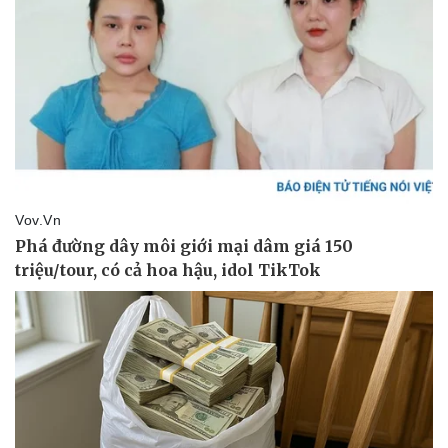
Kinh tế
Thị trường
Bất động sản
Giá vàng
Khởi nghiệp
Tiêu dùng
Tỷ giá
Chứng khoán
Giá cà phê