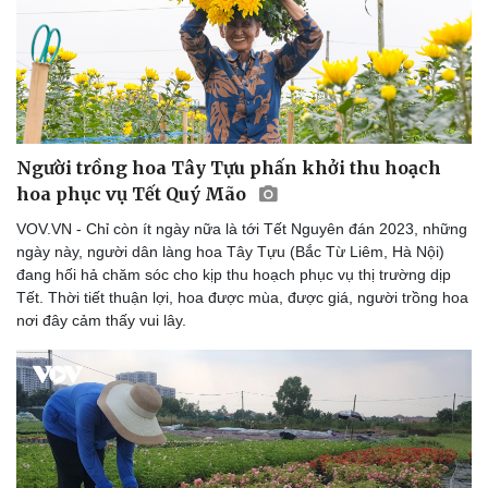
Người trồng hoa Tây Tựu phấn khởi thu hoạch
hoa phục vụ Tết Quý Mão
VOV.VN - Chỉ còn ít ngày nữa là tới Tết Nguyên đán 2023, những
ngày này, người dân làng hoa Tây Tựu (Bắc Từ Liêm, Hà Nội)
đang hối hả chăm sóc cho kịp thu hoạch phục vụ thị trường dịp
Tết. Thời tiết thuận lợi, hoa được mùa, được giá, người trồng hoa
nơi đây cảm thấy vui lây.
Thể thao
Ô tô - Xe máy
Bóng đá
Ô tô