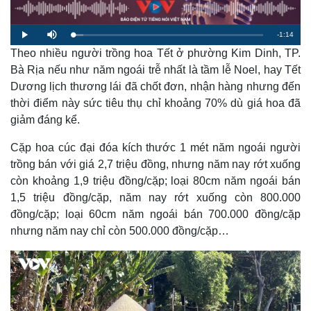
R
-
1:14
L
P
M
o
l
u
a
Theo nhiều người trồng hoa Tết ở phường Kim Dinh, TP.
a
t
e
d
y
e
e
Bà Rịa nếu như năm ngoái trễ nhất là tầm lễ Noel, hay Tết
d
m
:
Dương lịch thương lái đã chốt đơn, nhận hàng nhưng đến
5
.
a
4
thời điểm này sức tiêu thụ chỉ khoảng 70% dù giá hoa đã
9
%
giảm đáng kể.
i
n
Cặp hoa cúc đại đóa kích thước 1 mét năm ngoái người
i
trồng bán với giá 2,7 triệu đồng, nhưng năm nay rớt xuống
còn khoảng 1,9 triệu đồng/cặp; loại 80cm năm ngoái bán
n
1,5 triệu đồng/cặp, năm nay rớt xuống còn 800.000
g
đồng/cặp; loại 60cm năm ngoái bán 700.000 đồng/cặp
T
nhưng năm nay chỉ còn 500.000 đồng/cặp…
i
m
e