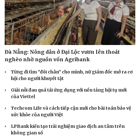
Đà Nẵng: Nông dân ở Đại Lộc vươn lên thoát
nghèo nhờ nguồn vốn Agribank
Từng đi tìm "đôi chân" cho mình, nữ giám đốc mở ra cơ
Du lịch
Podcast
hội cho người khuyết tật
Tư vấn
Câu chuyện thời sự
Săn Tour
Đọc truyện đêm khuya
Giải nỗi đau quá tải ứng dụng với nền tảng hội tụ mới
check-in
Cửa sổ tình yêu
của Viettel
Kể chuyện cho bé
Techcom Life và cách tiếp cận mới cho bài toán bảo vệ
Hạt giống tâm hồn
sức khỏe của người Việt
LPBank kiến tạo trải nghiệm giao dịch an tâm trên
không gian số