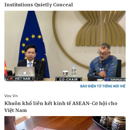
Pháp luật
Quân sự - Quốc phòng
Vụ án
Vũ khí
Tin nóng
Việt Nam