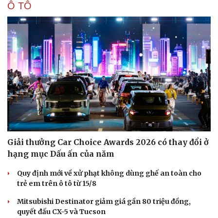
Ô TÔ
Doanh nghiệp
Công nghệ
Thông tin doanh nghiệp
Sành điệu
Doanh nghiệp 24h
Tin Công nghệ
Doanh nhân
Trải nghiệm
Vì cộng đồng
Chuyển đổi số
Giải thưởng Car Choice Awards 2026 có thay đổi ở
hạng mục Dấu ấn của năm
Quy định mới về xử phạt không dùng ghế an toàn cho
trẻ em trên ô tô từ 15/8
Mitsubishi Destinator giảm giá gần 80 triệu đồng,
quyết đấu CX-5 và Tucson