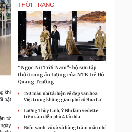
THỜI TRANG
“Ngọc Nữ Trời Nam”- bộ sưu tập
thời trang ấn tượng của NTK trẻ Đỗ
Quang Trường
g khi
150 mẫu nhí tái hiện vẻ đẹp văn hóa
ổi bật
Việt trong không gian phố cổ Hoa Lư
Lương Thùy Linh, Ý Nhi làm vedette
trên sàn diễn phủ 4 tấn lúa
ện tử
g ngày
Biển xanh, vỏ sò và hàng trăm mẫu nhí