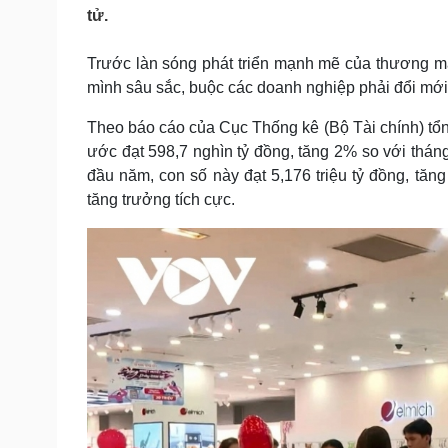
Tin nóng
Việt Nam
tử.
Tư vấn luật
Phân tích
Trước làn sóng phát triển mạnh mẽ của thương m
mình sâu sắc, buộc các doanh nghiệp phải đổi mới
Sức khỏe
Đời sống
Theo báo cáo của Cục Thống kê (Bộ Tài chính) tổn
Dinh dưỡng - món ngon
Nhà đẹp
ước đạt 598,7 nghìn tỷ đồng, tăng 2% so với thán
Cây thuốc
Blog
đầu năm, con số này đạt 5,176 triệu tỷ đồng, tăn
Sản phụ khoa
Tình yêu - Gia đình
Nhi khoa
tăng trưởng tích cực.
Nam khoa
Làm đẹp - giảm cân
Phòng mạch online
Ăn sạch sống khỏe
Cải chính