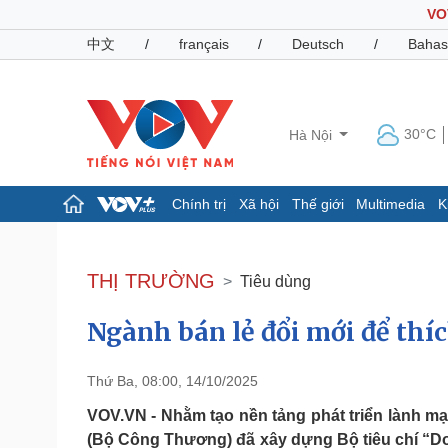
VO
中文
/
français
/
Deutsch
/
Bahas
30°C
Hà Nội
Chính trị
Xã hội
Thế giới
Multimedia
K
Chính trị
Xã hội
Đảng
Tin 24h
THỊ TRƯỜNG
Tiêu dùng
Tổ chức nhân sự
Dự báo thời tiết
Quốc hội
Giáo dục
Ngành bán lẻ đổi mới để thí
Nhận diện sự thật
Dấu ấn VOV
Việc làm
Biển đảo
Thứ Ba, 08:00, 14/10/2025
Pháp luật
Quân sự - Quốc phòng
VOV.VN - Nhằm tạo nền tảng phát triển lành m
Vụ án
Vũ khí
(Bộ Công Thương) đã xây dựng Bộ tiêu chí “Do