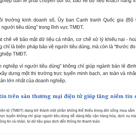
ghiệp bán lẻ phải chuyển đổi số, bảo vệ dữ liệu khách hàng v
ôi trường kinh doanh số, Ủy ban Cạnh tranh Quốc gia (Bộ
 người tiêu dùng” trong lĩnh vực TMĐT.
t chẽ về bảo mật dữ liệu cá nhân, cơ chế xử lý khiếu nại - ho
g chỉ là biện pháp bảo vệ người tiêu dùng, mà còn là “thước đ
nghiệp TMĐT.
 nghiệp vì người tiêu dùng” không chỉ giúp ngành bán lẻ định
xây dựng một thị trường trực tuyến minh bạch, an toàn và nhâ
 sản lớn nhất của doanh nghiệp.
tin trên sàn thương mại điện tử giúp tăng niềm tin 
ện tử (TMĐT) đang trở thành một phần không thể thiếu trong đời sống mua sắm
trực tuyến không chỉ giúp người tiêu dùng dễ dàng tiếp cận hàng hóa, dịch vụ m
ông tin cá nhân, từ dữ liệu giao dịch đến thông tin thanh toán.