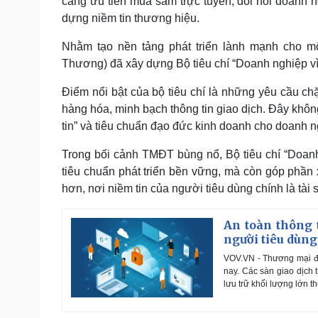
càng ưu tiên mua sắm trực tuyến, đòi hỏi doanh n
dựng niềm tin thương hiệu.
Nhằm tạo nền tảng phát triển lành mạnh cho m
Thương) đã xây dựng Bộ tiêu chí “Doanh nghiệp vì
Điểm nổi bật của bộ tiêu chí là những yêu cầu chặ
hàng hóa, minh bạch thông tin giao dịch. Đây khôn
tin” và tiêu chuẩn đạo đức kinh doanh cho doanh 
Trong bối cảnh TMĐT bùng nổ, Bộ tiêu chí “Doanh
tiêu chuẩn phát triển bền vững, mà còn góp phần 
hơn, nơi niềm tin của người tiêu dùng chính là tài
An toàn thông 
người tiêu dùng
VOV.VN - Thương mại đi
nay. Các sàn giao dịch 
lưu trữ khối lượng lớn th