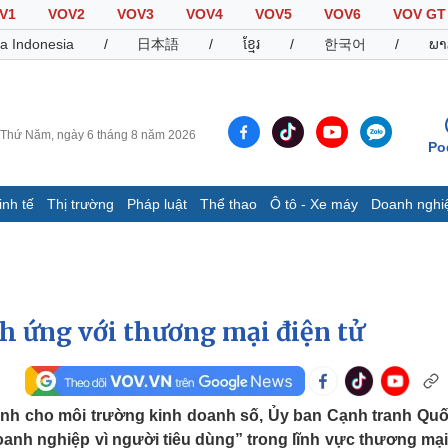
V1
VOV2
VOV3
VOV4
VOV5
VOV6
VOV GT
a Indonesia
/
日本語
/
ខ្មែរ
/
한국어
/
ພາ
Thứ Năm, ngày 6 tháng 8 năm 2026
Po
inh tế
Thị trường
Pháp luật
Thể thao
Ô tô - Xe máy
Doanh nghi
Thế giới
Multimedia
K
Quan sát
Video
B
Cuộc sống đó đây
Ảnh
K
Hồ sơ
E-Magazine
ch ứng với thương mại điện tử
Infographic
Thể thao
Ô tô - Xe máy
D
ạnh cho môi trường kinh doanh số, Ủy ban Cạnh tranh Quố
Bóng đá
Ô tô
T
anh nghiệp vì người tiêu dùng” trong lĩnh vực thương mại