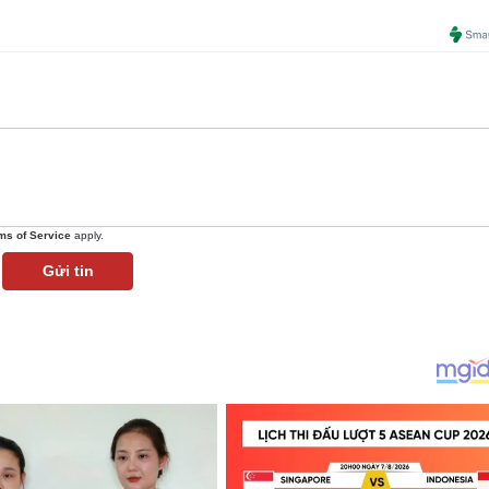
ms of Service
apply.
Gửi tin