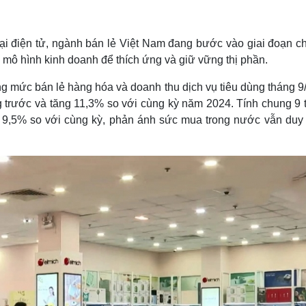
Lịch thi đấu bóng đá
Xe máy
Thế giới thể thao
Tư vấn
eSports
V
ại điện tử, ngành bán lẻ Việt Nam đang bước vào giai đoạn c
Hậu trường
 mô hình kinh doanh để thích ứng và giữ vững thị phần.
Văn hóa
Giải trí
D
g mức bán lẻ hàng hóa và doanh thu dịch vụ tiêu dùng tháng 9
Sân khấu - Điện ảnh
Nghệ sĩ
g trước và tăng 11,3% so với cùng kỳ năm 2024. Tính chung 9 
Văn học
Thời trang
g 9,5% so với cùng kỳ, phản ánh sức mua trong nước vẫn duy t
Âm nhạc
Sao Việt
c
Di sản