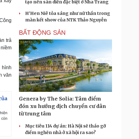
à xây
tạo nên sàn diễn đặc biệt ở Nha Trang
H'Hen Niê tỏa sáng như nữ thần trong
màn kết show của NTK Thảo Nguyễn
 Công
BẤT ĐỘNG SẢN
àn trả
o niềm
 hình
n văn
của
Genera by The Solia: Tâm điểm
đón xu hướng dịch chuyển cư dân
từ trung tâm
 hiện
à còn
Mục tiêu 114 dự án: Hà Nội sẽ tháo gỡ
điểm nghẽn nhà ở xã hội ra sao?