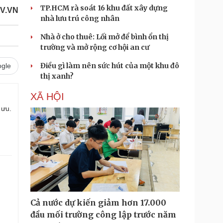
TP.HCM rà soát 16 khu đất xây dựng
OV.VN
nhà lưu trú công nhân
Nhà ở cho thuê: Lối mở để bình ổn thị
trường và mở rộng cơ hội an cư
Điều gì làm nên sức hút của một khu đô
gle
thị xanh?
XÃ HỘI
 ưu.
Cả nước dự kiến giảm hơn 17.000
đầu mối trường công lập trước năm