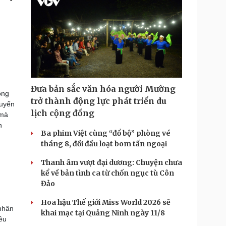
Đưa bản sắc văn hóa người Mường
ông
trở thành động lực phát triển du
tuyến
lịch cộng đồng
 mà
n
Ba phim Việt cùng “đổ bộ” phòng vé
tháng 8, đối đầu loạt bom tấn ngoại
Thanh âm vượt đại dương: Chuyện chưa
kể về bản tình ca từ chốn ngục tù Côn
Đảo
Hoa hậu Thế giới Miss World 2026 sẽ
 nhân
khai mạc tại Quảng Ninh ngày 11/8
iều