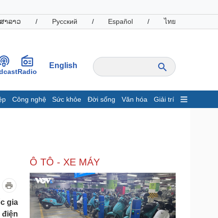
ສາລາວ
/
Русский
/
Español
/
ไทย
English
dcast
Radio
ệp
Công nghệ
Sức khỏe
Đời sống
Văn hóa
Giải trí
inh tế
Thị trường
ất động sản
Giá vàng
hởi nghiệp
Tiêu dùng
Tỷ giá
Ô TÔ - XE MÁY
Chứng khoán
Giá cà phê
oanh nghiệp
Công nghệ
c gia
hông tin doanh nghiệp
Sành điệu
 điện