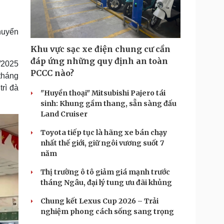
Doanh nghiệp 24h
Tin Công nghệ
Doanh nhân
Trải nghiệm
ì cộng đồng
Chuyển đổi số
huyển
Khu vực sạc xe điện chung cư cần
u lịch
Podcast
đáp ứng những quy định an toàn
/2025
Tư vấn
Câu chuyện thời sự
PCCC nào?
tháng
Săn Tour
Đọc truyện đêm khuya
rì đà
heck-in
Cửa sổ tình yêu
"Huyền thoại" Mitsubishi Pajero tái
Kể chuyện cho bé
sinh: Khung gầm thang, sẵn sàng đấu
Hạt giống tâm hồn
Land Cruiser
Toyota tiếp tục là hãng xe bán chạy
nhất thế giới, giữ ngôi vương suốt 7
năm
Thị trường ô tô giảm giá mạnh trước
tháng Ngâu, đại lý tung ưu đãi khủng
Chung kết Lexus Cup 2026 – Trải
nghiệm phong cách sống sang trọng