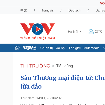
VO
中文
/
français
/
Deutsch
/
Bahas
27°C
Hà Nội
Chính trị
Xã hội
Thế giới
Multimedia
K
Chính trị
Xã hội
Đảng
Tin 24h
THỊ TRƯỜNG
Tiêu dùng
Tổ chức nhân sự
Dự báo thời tiết
Quốc hội
Giáo dục
Sàn Thương mại điện tử: Chu
Nhận diện sự thật
Dấu ấn VOV
Việc làm
lừa đảo
Biển đảo
Pháp luật
Quân sự - Quốc phòng
Thứ Năm, 14:00, 23/10/2025
Vụ án
Vũ khí