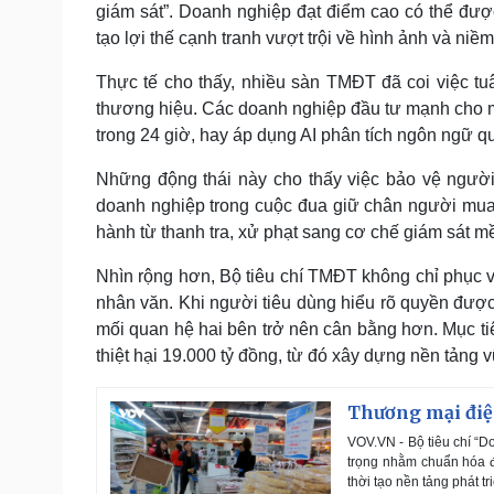
giám sát”. Doanh nghiệp đạt điểm cao có thể đượ
tạo lợi thế cạnh tranh vượt trội về hình ảnh và niềm 
Thực tế cho thấy, nhiều sàn TMĐT đã coi việc tuân
thương hiệu. Các doanh nghiệp đầu tư mạnh cho mả
trong 24 giờ, hay áp dụng AI phân tích ngôn ngữ q
Những động thái này cho thấy việc bảo vệ người t
doanh nghiệp trong cuộc đua giữ chân người mua
hành từ thanh tra, xử phạt sang cơ chế giám sát m
Nhìn rộng hơn, Bộ tiêu chí TMĐT không chỉ phục v
nhân văn. Khi người tiêu dùng hiểu rõ quyền đượ
mối quan hệ hai bên trở nên cân bằng hơn. Mục ti
thiệt hại 19.000 tỷ đồng, từ đó xây dựng nền tản
Thương mại điện
VOV.VN - Bộ tiêu chí “D
trọng nhằm chuẩn hóa đ
thời tạo nền tảng phát 