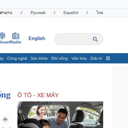
ສາລາວ
/
Русский
/
Español
/
ไทย
English
dcast
Radio
ệp
Công nghệ
Sức khỏe
Đời sống
Văn hóa
Giải trí
inh tế
Thị trường
ất động sản
Giá vàng
hởi nghiệp
Tiêu dùng
Tỷ giá
ồng
Ô TÔ - XE MÁY
Chứng khoán
Giá cà phê
oanh nghiệp
Công nghệ
hông tin doanh nghiệp
Sành điệu