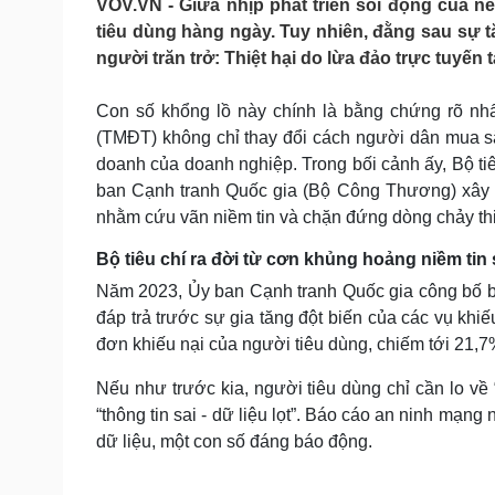
VOV.VN - Giữa nhịp phát triển sôi động của nề
Tin nóng
Việt Nam
tiêu dùng hàng ngày. Tuy nhiên, đằng sau sự 
Tư vấn luật
Phân tích
người trăn trở: Thiệt hại do lừa đảo trực tuyến
Con số khổng lồ này chính là bằng chứng rõ nhấ
Sức khỏe
Đời sống
(TMĐT) không chỉ thay đổi cách người dân mua sắ
Dinh dưỡng - món ngon
Nhà đẹp
doanh của doanh nghiệp. Trong bối cảnh ấy, Bộ ti
Cây thuốc
Blog
ban Cạnh tranh Quốc gia (Bộ Công Thương) xây d
Sản phụ khoa
Tình yêu - Gia đình
nhằm cứu vãn niềm tin và chặn đứng dòng chảy thiệ
Nhi khoa
Nam khoa
Bộ tiêu chí ra đời từ cơn khủng hoảng niềm tin
Làm đẹp - giảm cân
Phòng mạch online
Năm 2023, Ủy ban Cạnh tranh Quốc gia công bố bộ
Ăn sạch sống khỏe
đáp trả trước sự gia tăng đột biến của các vụ khi
đơn khiếu nại của người tiêu dùng, chiếm tới 21,
Cải chính
Nếu như trước kia, người tiêu dùng chỉ cần lo về “
“thông tin sai - dữ liệu lọt”. Báo cáo an ninh mạng 
dữ liệu, một con số đáng báo động.