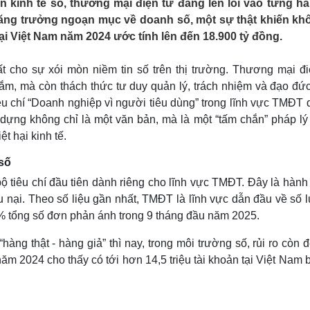
n kinh tế số, thương mại điện tử đang len lỏi vào từng hà
Lịch thi đấu bóng đá
Xe máy
tăng trưởng ngoạn mục về doanh số, một sự thật khiến khô
Thế giới thể thao
Tư vấn
 tại Việt Nam năm 2024 ước tính lên đến 18.900 tỷ đồng.
eSports
V
Hậu trường
t cho sự xói mòn niềm tin số trên thị trường. Thương mại đi
Văn hóa
Giải trí
D
m, mà còn thách thức tư duy quản lý, trách nhiệm và đạo đức
Sân khấu - Điện ảnh
Nghệ sĩ
êu chí “Doanh nghiệp vì người tiêu dùng” trong lĩnh vực TMĐT 
Văn học
Thời trang
ựng không chỉ là một văn bản, mà là một “tấm chắn” pháp l
Âm nhạc
Sao Việt
c
t hại kinh tế.
Di sản
 số
 tiêu chí đầu tiên dành riêng cho lĩnh vực TMĐT. Đây là hành
ếu nại. Theo số liệu gần nhất, TMĐT là lĩnh vực dẫn đầu về số
7% tổng số đơn phản ánh trong 9 tháng đầu năm 2025.
hàng thật - hàng giả” thì nay, trong môi trường số, rủi ro còn 
năm 2024 cho thấy có tới hơn 14,5 triệu tài khoản tại Việt Nam bị