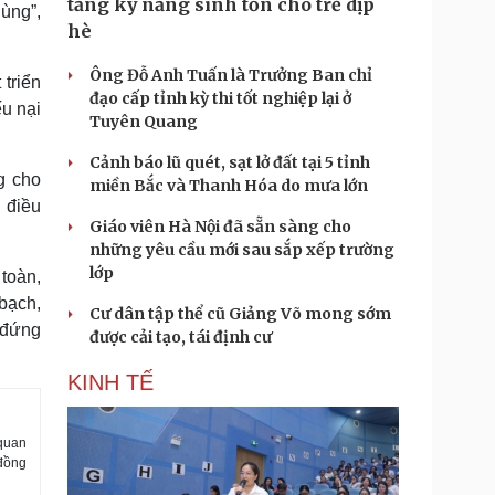
tăng kỹ năng sinh tồn cho trẻ dịp
ùng”,
hè
Ông Đỗ Anh Tuấn là Trưởng Ban chỉ
 triển
đạo cấp tỉnh kỳ thi tốt nghiệp lại ở
u nại
Tuyên Quang
Cảnh báo lũ quét, sạt lở đất tại 5 tỉnh
g cho
miền Bắc và Thanh Hóa do mưa lớn
 điều
Giáo viên Hà Nội đã sẵn sàng cho
những yêu cầu mới sau sắp xếp trường
lớp
toàn,
bạch,
Cư dân tập thể cũ Giảng Võ mong sớm
 đứng
được cải tạo, tái định cư
KINH TẾ
 quan
 đồng