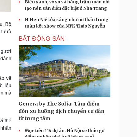
Biển xanh, vỏ sò và hàng trăm mẫu nhí
tạo nên sàn diễn đặc biệt ở Nha Trang
H'Hen Niê tỏa sáng như nữ thần trong
u. Bộ
màn kết show của NTK Thảo Nguyễn
tự rà
BẤT ĐỘNG SẢN
người
m đánh
ảo vệ
ữ liệu
yên mà
Genera by The Solia: Tâm điểm
đón xu hướng dịch chuyển cư dân
từ trung tâm
ì thế
 nhấn
Mục tiêu 114 dự án: Hà Nội sẽ tháo gỡ