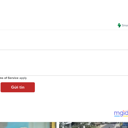
ms of Service
apply.
Gửi tin