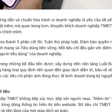
hướng dẫn và chuẩn hóa hành vi doanh nghiệp là yêu cầu tất yế
 sát mềm, mà quan trọng hơn, khuyến khích doanh nghiệp TMĐT 
a chính mình.
chia thành 5 phần cốt lõi: Tuân thủ pháp luật, Đảm bảo quyền 
inh mạng và Tiêu dùng bền vững. Mỗi tiêu chí đều gắn với điể
 người tiêu dùng” của doanh nghiệp.
rong những bộ đầu tiên được xây dựng trên nền tảng Luật B
hàng loạt quy định liên quan đến giao dịch điện tử, bảo vệ d
úp các tiêu chí phản ánh đúng thực tế kinh doanh trong kỷ ngu
 liệu
ệp TMĐT không tiếp xúc trực tiếp với người mua. “Niềm tin” v
từng dòng thông tin hiển thị trên website. Bộ tiêu chí TMĐT
 là nền tảng của mọi giao dịch an toàn.