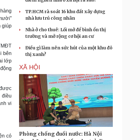
điểm nghẽn nhà ở xã hội ra sao?
 hàng
TP.HCM rà soát 16 khu đất xây dựng
nhà lưu trú công nhân
 mười”
 giúp
Nhà ở cho thuê: Lối mở để bình ổn thị
trường và mở rộng cơ hội an cư
 TMĐT
Điều gì làm nên sức hút của một khu đô
i bên
thị xanh?
ai lớp
XÃ HỘI
 động
p được
 điều
nh vi
Phòng chống đuối nước: Hà Nội
ện có