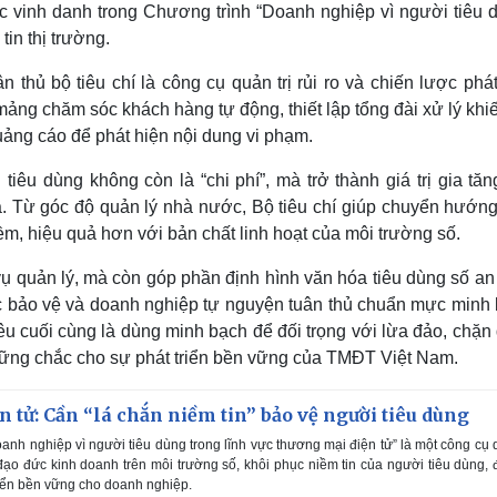
c vinh danh trong Chương trình “Doanh nghiệp vì người tiêu d
tin thị trường.
 thủ bộ tiêu chí là công cụ quản trị rủi ro và chiến lược phát
ng chăm sóc khách hàng tự động, thiết lập tổng đài xử lý khiế
uảng cáo để phát hiện nội dung vi phạm.
iêu dùng không còn là “chi phí”, mà trở thành giá trị gia tăn
. Từ góc độ quản lý nhà nước, Bộ tiêu chí giúp chuyển hướng
ềm, hiệu quả hơn với bản chất linh hoạt của môi trường số.
ụ quản lý, mà còn góp phần định hình văn hóa tiêu dùng số an 
c bảo vệ và doanh nghiệp tự nguyện tuân thủ chuẩn mực minh 
êu cuối cùng là dùng minh bạch để đối trọng với lừa đảo, chặn
g vững chắc cho sự phát triển bền vững của TMĐT Việt Nam.
 tử: Cần “lá chắn niềm tin” bảo vệ người tiêu dùng
oanh nghiệp vì người tiêu dùng trong lĩnh vực thương mại điện tử” là một công cụ
ạo đức kinh doanh trên môi trường số, khôi phục niềm tin của người tiêu dùng,
triển bền vững cho doanh nghiệp.