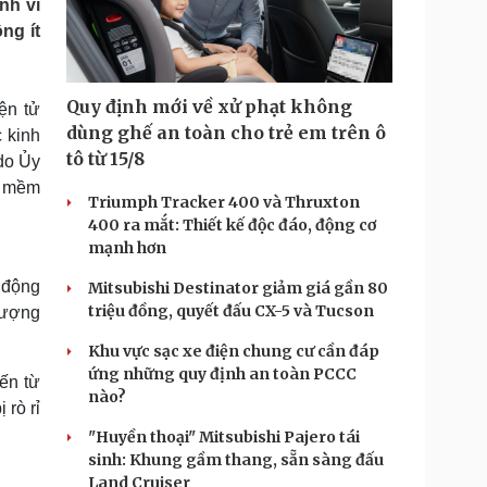
nh vi
Doanh nghiệp 24h
Tin Công nghệ
ng ít
Doanh nhân
Trải nghiệm
ì cộng đồng
Chuyển đổi số
Quy định mới về xử phạt không
ện tử
u lịch
Podcast
dùng ghế an toàn cho trẻ em trên ô
 kinh
Tư vấn
Câu chuyện thời sự
tô từ 15/8
do Ủy
Săn Tour
Đọc truyện đêm khuya
ý mềm
heck-in
Cửa sổ tình yêu
Triumph Tracker 400 và Thruxton
Kể chuyện cho bé
400 ra mắt: Thiết kế độc đáo, động cơ
Hạt giống tâm hồn
mạnh hơn
 động
Mitsubishi Destinator giảm giá gần 80
triệu đồng, quyết đấu CX-5 và Tucson
 lượng
Khu vực sạc xe điện chung cư cần đáp
ứng những quy định an toàn PCCC
đến từ
nào?
 rò rỉ
"Huyền thoại" Mitsubishi Pajero tái
sinh: Khung gầm thang, sẵn sàng đấu
Land Cruiser