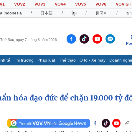
V1
VOV2
VOV3
VOV4
VOV5
VOV6
VOV GT
a Indonesia
/
日本語
/
ខ្មែរ
/
한국어
/
ພາ
Thứ Sáu, ngày 7 tháng 8 năm 2026
Po
inh tế
Thị trường
Pháp luật
Thể thao
Ô tô - Xe máy
Doanh nghi
Thế giới
Multimedia
K
Quan sát
Video
B
Cuộc sống đó đây
Ảnh
K
Hồ sơ
E-Magazine
ẩn hóa đạo đức để chặn 19.000 tỷ đ
Infographic
Thể thao
Ô tô - Xe máy
D
Bóng đá
Ô tô
T