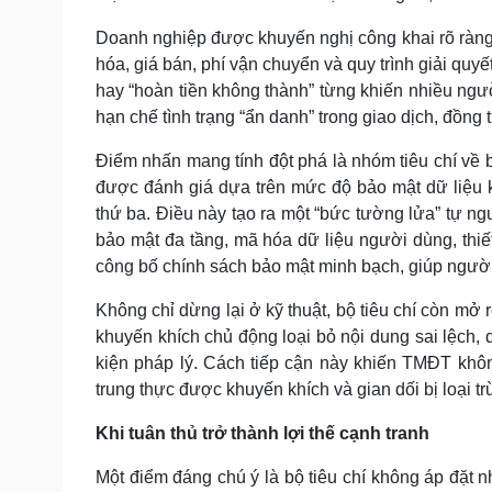
Doanh nghiệp được khuyến nghị công khai rõ ràng 
hóa, giá bán, phí vận chuyển và quy trình giải quyế
hay “hoàn tiền không thành” từng khiến nhiều ngư
hạn chế tình trạng “ẩn danh” trong giao dịch, đồng 
Điểm nhấn mang tính đột phá là nhóm tiêu chí về 
được đánh giá dựa trên mức độ bảo mật dữ liệu kh
thứ ba. Điều này tạo ra một “bức tường lửa” tự ng
bảo mật đa tầng, mã hóa dữ liệu người dùng, thiế
công bố chính sách bảo mật minh bạch, giúp người
Không chỉ dừng lại ở kỹ thuật, bộ tiêu chí còn mở
khuyến khích chủ động loại bỏ nội dung sai lệch,
kiện pháp lý. Cách tiếp cận này khiến TMĐT khôn
trung thực được khuyến khích và gian dối bị loại tr
Khi tuân thủ trở thành lợi thế cạnh tranh
Một điểm đáng chú ý là bộ tiêu chí không áp đặt 