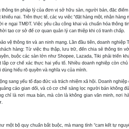
thông tin pháp lý của đơn vị sở hữu sàn, người bán, đặc điểm
t khiếu nại. Trên thực tế, các vụ việc “đặt hàng một, nhận hàng
ời e ngại TMĐT. Việc yêu cầu công khai và chuẩn hóa thông tin
thời tạo cơ sở để cơ quan quản lý can thiệp khi có tranh chấp.
bảo vệ thông tin và an ninh mạng. Lần đầu tiên, doanh nghiệp
ách hàng: Từ việc thu thập, lưu trữ, đến chia sẻ thông tin vớ
uyện, buộc các sàn lớn như Shopee, Lazada, Tiki phải triển kh
t lập cơ chế xác thực hai yếu tố. Nhiều doanh nghiệp còn chủ
 dùng hiểu rõ quyền và nghĩa vụ của mình.
 rộng sang yếu tố đạo đức và trách nhiệm xã hội. Doanh nghiệ
 quảng cáo gian dối, và có cơ chế sàng lọc người bán không đủ
g chỉ là nơi mua bán, mà còn là không gian văn minh, nơi hà
ừ.
như một bộ quy chuẩn bắt buộc, mà mang tính “cam kết tự nguy