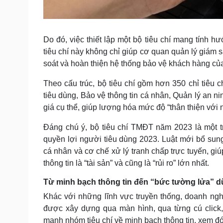
Do đó, việc thiết lập một bộ tiêu chí mang tính 
tiêu chí này không chỉ giúp cơ quan quản lý giám
soát và hoàn thiện hệ thống bảo vệ khách hàng củ
Theo cấu trúc, bộ tiêu chí gồm hơn 350 chỉ tiêu 
tiêu dùng, Bảo vệ thông tin cá nhân, Quản lý an n
giá cụ thể, giúp lượng hóa mức độ “thân thiện với
Đáng chú ý, bộ tiêu chí TMĐT năm 2023 là một t
quyền lợi người tiêu dùng 2023. Luật mới bổ sung 
cá nhân và cơ chế xử lý tranh chấp trực tuyến, gi
thông tin là “tài sản” và cũng là “rủi ro” lớn nhất.
Từ minh bạch thông tin đến “bức tường lửa” dữ
Khác với những lĩnh vực truyền thống, doanh nghi
được xây dựng qua màn hình, qua từng cú click, 
mạnh nhóm tiêu chí về minh bạch thông tin, xem đó