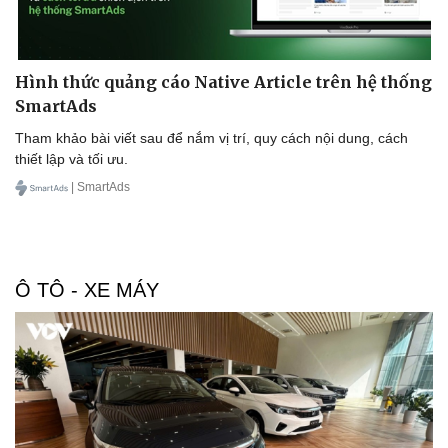
Hình thức quảng cáo Native Article trên hệ thống
SmartAds
Tham khảo bài viết sau để nắm vị trí, quy cách nội dung, cách
thiết lập và tối ưu.
Doanh nghiệp
Công nghệ
| SmartAds
Thông tin doanh nghiệp
Sành điệu
Doanh nghiệp 24h
Tin Công nghệ
Doanh nhân
Trải nghiệm
Vì cộng đồng
Chuyển đổi số
Ô TÔ - XE MÁY