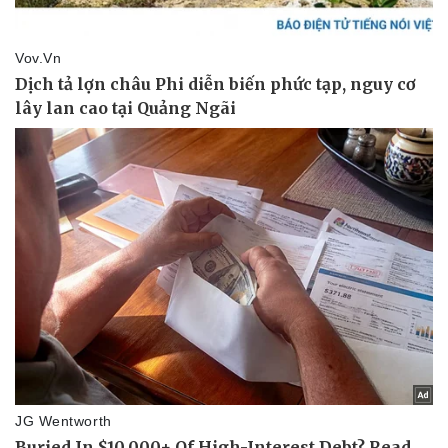
Pháp luật
Quân sự - Quốc phòng
Vụ án
Vũ khí
Tin nóng
Việt Nam
Tư vấn luật
Phân tích