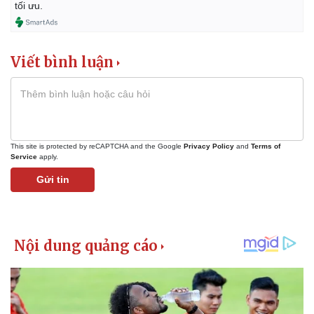
tối ưu.
Viết bình luận
Kinh tế
Thị trường
This site is protected by reCAPTCHA and the Google
Privacy Policy
and
Terms of
Service
apply.
Bất động sản
Giá vàng
Khởi nghiệp
Tiêu dùng
Gửi tin
Tỷ giá
Chứng khoán
Giá cà phê