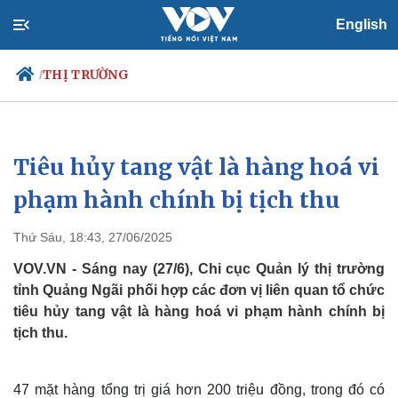
English
THỊ TRƯỜNG
/
Tiêu hủy tang vật là hàng hoá vi
Chính trị
Xã hội
Đảng
Tin 24h
phạm hành chính bị tịch thu
Tổ chức nhân sự
Dự báo thời tiết
Quốc hội
Giáo dục
Thứ Sáu, 18:43, 27/06/2025
Nhận diện sự thật
Dấu ấn VOV
Việc làm
VOV.VN - Sáng nay (27/6), Chi cục Quản lý thị trường
Biển đảo
tỉnh Quảng Ngãi phối hợp các đơn vị liên quan tổ chức
tiêu hủy tang vật là hàng hoá vi phạm hành chính bị
tịch thu.
47 mặt hàng tổng trị giá hơn 200 triệu đồng, trong đó có