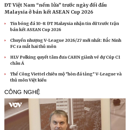
ĐT Việt Nam “nếm lửa” trước ngày đối đầu
Malaysia ở bán kết ASEAN Cup 2026
Tin bóng đá 10-8: ĐT Malaysia nhận tin dữ trước trận
bán kết ASEAN Cup 2026
Chuyển nhượng V-League 2026/27 mới nhất: Bắc Ninh
FC ra mắt hai thủ môn
HLV Polking quyết tâm đưa CAHN giành vé dự Cúp C1
châu Á
Thể Công Viettel chiêu mộ "hòn đá tảng" V-League và
thủ môn Việt kiều
CÔNG NGHỆ