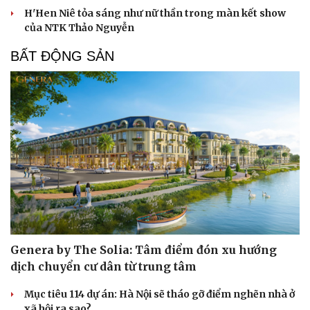
H'Hen Niê tỏa sáng như nữ thần trong màn kết show
của NTK Thảo Nguyễn
BẤT ĐỘNG SẢN
Sức khỏe
Đời sống
Dinh dưỡng - món ngon
Nhà đẹp
Cây thuốc
Blog
Sản phụ khoa
Tình yêu - Gia đình
Nhi khoa
Nam khoa
Làm đẹp - giảm cân
Phòng mạch online
Ăn sạch sống khỏe
Genera by The Solia: Tâm điểm đón xu hướng
dịch chuyển cư dân từ trung tâm
Mục tiêu 114 dự án: Hà Nội sẽ tháo gỡ điểm nghẽn nhà ở
xã hội ra sao?