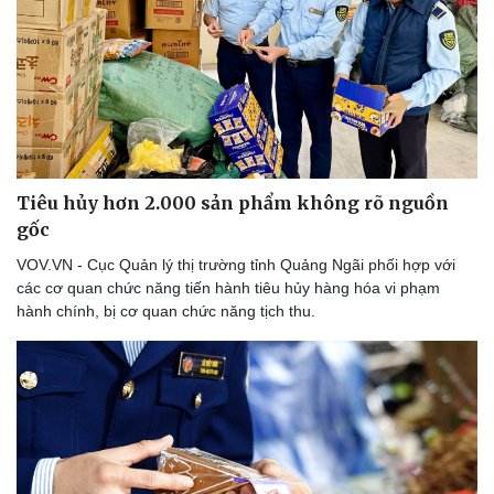
Thể thao
Ô tô - Xe máy
Tiêu hủy hơn 2.000 sản phẩm không rõ nguồn
Bóng đá
Ô tô
gốc
Lịch thi đấu bóng đá
Xe máy
VOV.VN - Cục Quản lý thị trường tỉnh Quảng Ngãi phối hợp với
Thế giới thể thao
Tư vấn
các cơ quan chức năng tiến hành tiêu hủy hàng hóa vi phạm
eSports
hành chính, bị cơ quan chức năng tịch thu.
Hậu trường