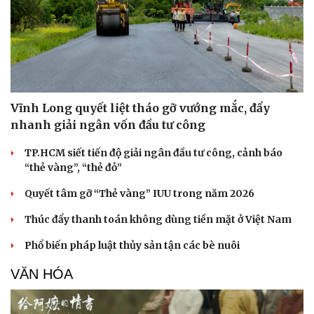
Vĩnh Long quyết liệt tháo gỡ vướng mắc, đẩy
nhanh giải ngân vốn đầu tư công
TP.HCM siết tiến độ giải ngân đầu tư công, cảnh báo
“thẻ vàng”, “thẻ đỏ”
Văn hóa
Giải trí
Sân khấu - Điện ảnh
Nghệ sĩ
Quyết tâm gỡ “Thẻ vàng” IUU trong năm 2026
Văn học
Thời trang
Thúc đẩy thanh toán không dùng tiền mặt ở Việt Nam
Âm nhạc
Sao Việt
Di sản
Phổ biến pháp luật thủy sản tận các bè nuôi
VĂN HÓA