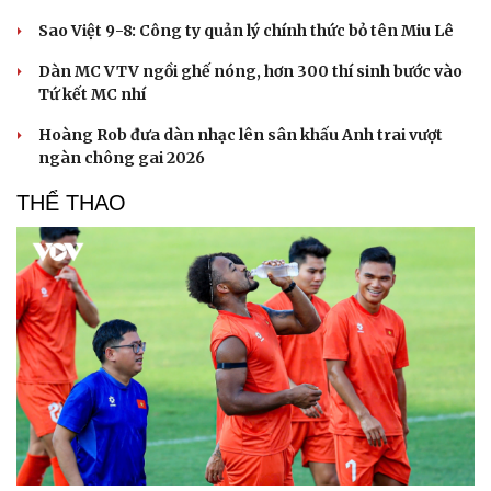
Sao Việt 9-8: Công ty quản lý chính thức bỏ tên Miu Lê
Dàn MC VTV ngồi ghế nóng, hơn 300 thí sinh bước vào
Tứ kết MC nhí
Hoàng Rob đưa dàn nhạc lên sân khấu Anh trai vượt
ngàn chông gai 2026
THỂ THAO
Du lịch
Podcast
Tư vấn
Câu chuyện thời sự
Săn Tour
Đọc truyện đêm khuya
check-in
Cửa sổ tình yêu
Kể chuyện cho bé
Hạt giống tâm hồn